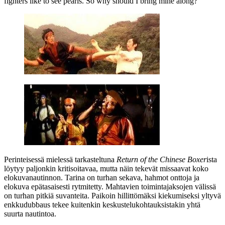
fighters like to see pearls. So why should I bring mine along?"
Perinteisessä mielessä tarkasteltuna
Return of the Chinese Boxer
ista
löytyy paljonkin kritisoitavaa, mutta näin tekevät missaavat koko
elokuvanautinnon. Tarina on turhan sekava, hahmot onttoja ja
elokuva epätasaisesti rytmitetty. Mahtavien toimintajaksojen välissä
on turhan pitkiä suvanteita. Paikoin hillittömäksi kiekumiseksi yltyvä
enkkudubbaus tekee kuitenkin keskustelukohtauksistakin yhtä
suurta nautintoa.