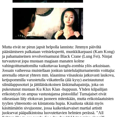
Mutta eivät ne pirun japsit helpolla lannistu: Jimmyn päiviltä
päästämiseen palkataan veitsiekspertti, munkkikarpaasi (
Kam Kong
)
ja pahamaineinen revolverisamurai Black Crane (
Lung Fei
). Ninjat
turvautuvat jopa mustaan magiaan manaten kolme
vahingoittumattomilta vaikuttavaa kungfu-zombia ylös arkuistaan.
Jossain vaiheessa muistellaan jonkun taistelulajiturnamentin voittajia:
areenalla ottavat yhteen mm. klaaninsa viisauksia jatkuvasti laukova,
ketjupommilla varustetulla viikatteella (älä kysy) aseistautunut
silmälappusoturi ja jättiläiskokoinen läskimahapainija, joka on
pukeutunut mustaan Ku Klux Klan ‑huppuun. Yhden kilpailijan
erikoistyyli on ampua vastustajansa pistoolilla! Turnajaiset eivät
oikeastaan liity elokuvan juoneen mitenkään, mutta erikoislaatuisten
tyylien yhteenotto on kiistatonta hupia. Kisailusta sikiää myös
käsittämätön sivujuonne, jossa kaikenkarvaiset martial artistit
juoksevat pääpalkintoina luovutettavien helmien perässä.
"All