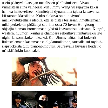
usein päättyvät katsojan totaaliseen pärähtämiseen. Aivan
viimeistään siinä vaiheessa kun Jimmy Wang Yu räjäyttää kaksi
hanhea heittoveitseen kiinnitetyllä dynamiitilla tajuaa katsovansa
kiistatonta klassikkoa. Koko elokuva on niin täynnä
mielikuvituksellisia ideoita, että se pistää tosissaan ihmettelemään
mikä perkele on pidätellyt suurinta osaa 70‑luvun Hongkong-
ohjaajia hieman irrottelemaan tylsistä kaavamaisuuksistaan. Kungfu,
western, huumori, kauhu ja chambara sekoittuvat fantastiseksi late
night ‑katsomiskokemukseksi. Kun Jimmy laittaa thai-bokserit
liukastelemaan kaatamaansa öljylammikkoon, taustalla soi mykkä-
slapstickeistä tuttu pianonpimputus. Seuraavalla kuvassa heidät jo
mäiskitäänkin kuoliaaksi.