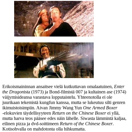
Erikoismaininnan ansaitsee vielä kutkuttavan omalaatuinen,
Enter
the Dragon
ista (1973) ja Bond-filmistä 007 ja kultainen ase (1974)
väijymisideansa varastava lopputaistelu. Yhteenotolla ei ole
juurikaan tekemistä kungfun kanssa, mutta se lukeutuu silti genren
ikimuistoisimpiin. Aivan Jimmy Wang Yun
One Armed Boxer
‑elokuvien täydellisyyteen
Return on the Chinese Boxer
ei yllä,
mutta harva teos pääsee edes näin lähelle. Siwasta lämmintä kaljaa,
eilinen pizza ja dvd‑soittimeen
Return of the Chinese Boxer
.
Kotisohvalla on mahdotonta olla hihkumatta.