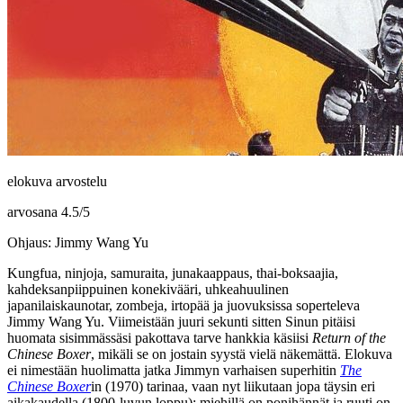
elokuva arvostelu
arvosana
4.5
/
5
Ohjaus: Jimmy Wang Yu
Kungfua, ninjoja, samuraita, junakaappaus, thai-boksaajia,
kahdeksanpiippuinen konekivääri, uhkeahuulinen
japanilaiskaunotar, zombeja, irtopää ja juovuksissa soperteleva
Jimmy Wang Yu
. Viimeistään juuri sekunti sitten Sinun pitäisi
huomata sisimmässäsi pakottava tarve hankkia käsiisi
Return of the
Chinese Boxer
, mikäli se on jostain syystä vielä näkemättä. Elokuva
ei nimestään huolimatta jatka Jimmyn varhaisen superhitin
The
Chinese Boxer
in (1970) tarinaa, vaan nyt liikutaan jopa täysin eri
aikakaudella (1800‑luvun loppu): miehillä on ponihännät ja ruuti on