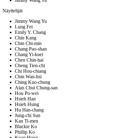
Jimmy Wang Yu
Näyttelijät
Jimmy Wang Yu
Lung Fei
Emily Y. Chang
Chin Kang
Chin Chi-min
Chang Pao-shan
Chang Yi-kuei
Chen Chin-hai
Cheng Tien-chi
Chi Hou-chiang
Chin Wan-hsi
Ching Kuo-chung
Alan Chui Chung-san
Hou Po-wei
Hsieh Han
Hsieh Hsing
Hu Han-chang
Jung-chi Sun
Kan Ti-men
Blackie Ko
Phillip Ko
Kuan Hung