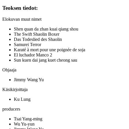
Teoksen tiedot:
Elokuvan muut nimet
Shen quan da zhan kuai qiang shou
The Swift Shaolin Boxer
Das Todeslied des Shaolin
Samurei Terror
Karaté à mort pour une poignée de soja
El luchador Manco 2
Sun kuen dai jang kuet cheong sau
Ohjaaja
Jimmy Wang Yu
Käsikirjoittaja
Ku Lung
producers
Tsai Yang-ming
Wu Yu-yun