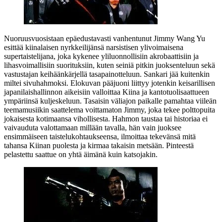
Nuoruusvuosistaan epäedustavasti vanhentunut Jimmy Wang Yu
esittää kiinalaisen nyrkkeilijänsä narsistisen ylivoimaisena
supertaistelijana, joka kykenee yliluonnollisiin akrobaattisiin ja
lihasvoimallisiin suorituksiin, kuten seiniä pitkin juoksenteluun sekä
vastustajan keihäänkärjellä tasapainotteluun. Sankari jää kuitenkin
miltei sivuhahmoksi. Elokuvan pääjuoni liittyy jotenkin keisarillisen
japanilaishallinnon aikeisiin valloittaa Kiina ja kantotuolisaattueen
ympäriinsä kuljeskeluun. Tasaisin väliajon paikalle pamahtaa viileän
teemamusiikin saattelema voittamaton Jimmy, joka tekee polttopuita
jokaisesta kotimaansa vihollisesta. Hahmon taustaa tai historiaa ei
vaivauduta valottamaan millään tavalla, hän vain juoksee
ensimmäiseen taistelukohtaukseensa, ilmoittaa tekevänsä mitä
tahansa Kiinan puolesta ja kirmaa takaisin metsään. Pinteestä
pelastettu saattue on yhtä äimänä kuin katsojakin.