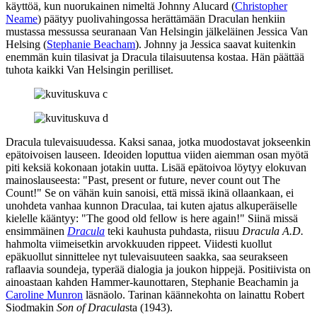
käyttöä, kun nuorukainen nimeltä Johnny Alucard (
Christopher
Neame
) päätyy puolivahingossa herättämään Draculan henkiin
mustassa messussa seuranaan Van Helsingin jälkeläinen Jessica Van
Helsing (
Stephanie Beacham
). Johnny ja Jessica saavat kuitenkin
enemmän kuin tilasivat ja Dracula tilaisuutensa kostaa. Hän päättää
tuhota kaikki Van Helsingin perilliset.
Dracula tulevaisuudessa. Kaksi sanaa, jotka muodostavat jokseenkin
epätoivoisen lauseen. Ideoiden loputtua viiden aiemman osan myötä
piti keksiä kokonaan jotakin uutta. Lisää epätoivoa löytyy elokuvan
mainoslauseesta:
"Past, present or future, never count out The
Count!"
Se on vähän kuin sanoisi, että missä ikinä ollaankaan, ei
unohdeta vanhaa kunnon Draculaa, tai kuten ajatus alkuperäiselle
kielelle kääntyy:
"The good old fellow is here again!"
Siinä missä
ensimmäinen
Dracula
teki kauhusta puhdasta, riisuu
Dracula A.D.
hahmolta viimeisetkin arvokkuuden rippeet. Viidesti kuollut
epäkuollut sinnittelee nyt tulevaisuuteen saakka, saa seurakseen
raflaavia soundeja, typerää dialogia ja joukon hippejä. Positiivista on
ainoastaan kahden Hammer-kaunottaren, Stephanie Beachamin ja
Caroline Munron
läsnäolo. Tarinan käännekohta on lainattu
Robert
Siodmakin
Son of Dracula
sta (1943).