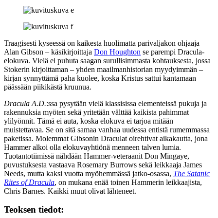
Traagisesti kyseessä on kaikesta huolimatta parivaljakon ohjaaja
Alan Gibson – käsikirjoittaja
Don Houghton
se parempi Dracula-
elokuva. Vielä ei puhuta saagan surullisimmasta kohtauksesta, jossa
Stokerin kirjoittaman – yhden maailmanhistorian myydyimmän –
kirjan synnyttämä paha kuolee, koska Kristus sattui kantamaan
päässään piikikästä kruunua.
Dracula A.D.
:ssa pysytään vielä klassisissa elementeissä pukuja ja
rakennuksia myöten sekä yritetään välttää kaikista pahimmat
ylilyönnit. Tämä ei auta, koska elokuva ei tarjoa mitään
muistettavaa. Se on sitä samaa vanhaa uudessa entistä rumemmassa
paketissa. Molemmat Gibsonin Draculat oirehtivat aikakautta, jona
Hammer alkoi olla elokuvayhtiönä menneen talven lumia.
Tuotantotiimissä nähdään Hammer-veteraanit Don Mingaye,
puvustuksesta vastaava
Rosemary Burrows
sekä leikkaaja
James
Needs
, mutta kaksi vuotta myöhemmässä jatko-osassa,
The Satanic
Rites of Dracula
, on mukana enää toinen Hammerin leikkaajista,
Chris Barnes
. Kaikki muut olivat lähteneet.
Teoksen tiedot: