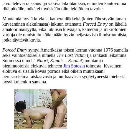
tavoittelevia raiskaus‑ ja väkivaltakohtauksia, ei niiden kantovoima
riitä pitkälle, mikä ei myöskään ollut tekijöiden tavoite.
Muutamia hyviä kuvia ja kameranliikkeitä (kuten lähestyvän junan
kuvaaminen alakulmasta) lukuun ottamatta
Forced Entry
on lähellä
amatöörimäisyyttä, eikä lukuisia kuvaajan, kameran ja mikrofonien
varjoja ole onnistuttu kätkemään hyvin heijastavista ihmisruumiista,
jotka täyttävät kuvia.
Forced Entry
syntyi Amerikassa toisen kerran vuonna 1976 samalla
sekä vaihtoehtoisella nimellä
The Last Victim
(ja rankasti leikattuna
Suomessa nimellä
Nuori, Kaunis... Kuollut
) muutamia
pienimuotoisia elokuvia tehneen
Jim Sotosin
toimesta. Kyseinen
elokuva ei sisällä kovaa pornoa eikä oikein muutakaan;
perusasetelma raiskaavasta ja murhaavasta syrjäytyneestä miehestä
pysyi kuitenkin samana.