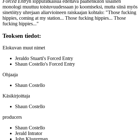
Forced Entry
n loppuratkaisua edeltävä päähenkilön sisäinen
monologi muuttuu toistuvuudessaan jo koomiseksi, mutta siinä myös
sinetöityy uhrejaan aliarvioineen raiskaajan kohtalo:
"Those fucking
hippies, coming at my station... Those fucking hippies... Those
fucking hippies..."
Teoksen tiedot:
Elokuvan muut nimet
Jeraldo Stuarti's Forced Entry
Shaun Costello's Forced Entry
Ohjaaja
Shaun Costello
Käsikirjoittaja
Shaun Costello
producers
Shaun Costello
Jerald Intrator
John Klugerman