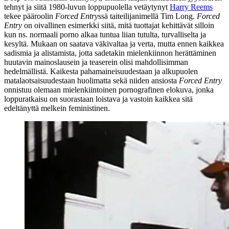
tehnyt ja siitä 1980‑luvun loppupuolella vetäytynyt
Harry Reems
tekee pääroolin
Forced Entry
ssä taiteilijanimellä
Tim Long
.
Forced
Entry
on oivallinen esimerkki siitä, mitä tuottajat kehittävät silloin
kun ns. normaali porno alkaa tuntua liian tutulta, turvalliselta ja
kesyltä. Mukaan on saatava väkivaltaa ja verta, mutta ennen kaikkea
sadismia ja alistamista, jotta sadetakin mielenkiinnon herättäminen
huutavin mainoslausein ja teaserein olisi mahdollisimman
hedelmällistä. Kaikesta pahamaineisuudestaan ja alkupuolen
matalaotsaisuudestaan huolimatta sekä niiden ansiosta
Forced Entry
onnistuu olemaan mielenkiintoinen pornografinen elokuva, jonka
loppuratkaisu on suorastaan loistava ja vastoin kaikkea sitä
edeltänyttä melkein feministinen.