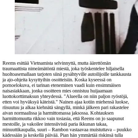
Reems esittää Vietnamista selvinnyttä, mutta äärettömän
traumaattista nimeämätöntä miestä, joka työskentelee hiljaisella
huoltoasemallaan tarjoten siinä pysähtyville autoilijoille tankkausta
ja ajo‑ohjeita kysyttyihin osoitteisiin. Koska kyseessä on
pornoelokuva, ei tarinan eteneminen vaadi kuin ensimmäisen
naisasiakkaan, jonka osoitteen mies onnistuu huijaamaan
luottokorttimaksun yhteydessä.
"Alueella on niin paljon ryöstöjä,
etten voi hyväksyä käteistä."
Nainen ajaa kotiin miehensä luokse,
riisuutuu ja alkaa kiehnätä sängyllä, minkä jälkeen pari rakastelee
aivan normaalissa ja harmittomassa jaksossa. Kohtauksen
harmittomuutta rikkoo vain tosiasia, että Reems on jo saapunut
mestoille, ja vakoilee intensiivistä paria ikkunan takaa,
minuuttikaupalla, suuri – Rambon vastaavaa muistuttava – puukko
kädessään ja keskellä päivää. Pian hän ymmärtää riskinsä tulla