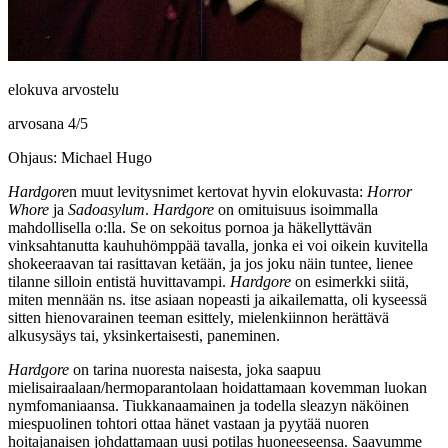
elokuva arvostelu
arvosana
4
/
5
Ohjaus: Michael Hugo
Hardgore
n muut levitysnimet kertovat hyvin elokuvasta:
Horror
Whore
ja
Sadoasylum
.
Hardgore
on omituisuus isoimmalla
mahdollisella o:lla. Se on sekoitus pornoa ja häkellyttävän
vinksahtanutta kauhuhömppää tavalla, jonka ei voi oikein kuvitella
shokeeraavan tai rasittavan ketään, ja jos joku näin tuntee, lienee
tilanne silloin entistä huvittavampi.
Hardgore
on esimerkki siitä,
miten mennään ns. itse asiaan nopeasti ja aikailematta, oli kyseessä
sitten hienovarainen teeman esittely, mielenkiinnon herättävä
alkusysäys tai, yksinkertaisesti, paneminen.
Hardgore
on tarina nuoresta naisesta, joka saapuu
mielisairaalaan/hermoparantolaan hoidattamaan kovemman luokan
nymfomaniaansa. Tiukkanaamainen ja todella sleazyn näköinen
miespuolinen tohtori ottaa hänet vastaan ja pyytää nuoren
hoitajanaisen johdattamaan uusi potilas huoneeseensa. Saavumme