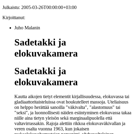
Julkaistu:
2005-03-26T00:00:00+03:00
Kirjoittanut:
Juho Malanin
Sadetakki ja
elokuvakamera
Sadetakki ja
elokuvakamera
Kautta aikojen tietyt elementit kirjallisuudessa, elokuvassa tai
gladiaattoritaisteluissa ovat houkutelleet massoja. Uteliaisuus
on helppo herättää sanoilla "väkivalta", "alastomuus" tai
"seksi", ja luonnollisesti näiden esiintyminen elokuvassa takaa
niille aina tietyn yleisön sekä marginaalipuolella että
valtavirrassakin. Rajoja alettiin rikkoa elokuvaväkivallan ja
veren osalta vuonna 1963, kun jokaisen