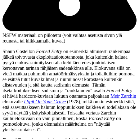
NSFW-materiaali on piilotettu (voit vaihtaa asetusta sivun ylä­
reunasta tai klikkaamalla kuvaa)
Shaun Costellon
Forced Entry
on esimerkki alituisesti rankempaa
jälkeä toivovasta eksploitaatiotuotannosta, joka kuitenkin haluaa
pysyä elokuva-nimityksen alla kehittäen edes jonkinlaisen
kerrottavan tarinan rähjäisen sadetakkinsa alle. Elokuvana sillä on
vielä matkaa pahimpiin amatöörimäisyyksiin ja toilailuihin; pornona
se esittää tutut kuvakulmat ja ruumiinosat korostaen kuitenkin
alistavuuden ja sitä kautta sadismin olemusta. Tämän
itsetarkoituksellisen sadismin ja "rankkuuden" osalta
Forced Entry
ei häviä hardcore-kuviaan lukuun ottamatta paljoakaan
Meir Zarchin
elokuvalle
I Spit On Your Grave
(1978), mikä onkin esimerkki siitä,
että saavuttaakseen halutun lopputuloksen kaikkea ei todellakaan ole
syytä näyttää yksityiskohtaisesti. Toisaalta vertaus Zarchin
kauhuelokuvaan on vain pinnallinen, koska
Forced Entry
on
pornoelokuva, jonka olennaisin määritelmä on "näyttää
yksityiskohtaisesti".