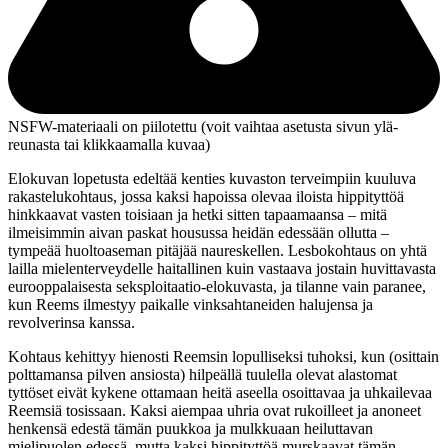
NSFW-materiaali on piilotettu (voit vaihtaa asetusta sivun ylä­
reunasta tai klikkaamalla kuvaa)
Elokuvan lopetusta edeltää kenties kuvaston terveimpiin kuuluva
rakastelukohtaus, jossa kaksi hapoissa olevaa iloista hippityttöä
hinkkaavat vasten toisiaan ja hetki sitten tapaamaansa – mitä
ilmeisimmin aivan paskat housussa heidän edessään ollutta –
tympeää huoltoaseman pitäjää naureskellen. Lesbokohtaus on yhtä
lailla mielenterveydelle haitallinen kuin vastaava jostain huvittavasta
eurooppalaisesta seksploitaatio-elokuvasta, ja tilanne vain paranee,
kun Reems ilmestyy paikalle vinksahtaneiden halujensa ja
revolverinsa kanssa.
Kohtaus kehittyy hienosti Reemsin lopulliseksi tuhoksi, kun (osittain
polttamansa pilven ansiosta) hilpeällä tuulella olevat alastomat
tyttöset eivät kykene ottamaan heitä aseella osoittavaa ja uhkailevaa
Reemsiä tosissaan. Kaksi aiempaa uhria ovat rukoilleet ja anoneet
henkensä edestä tämän puukkoa ja mulkkuaan heiluttavan
mielipuolen edessä, mutta kaksi hippityttöä murskaavat tämän