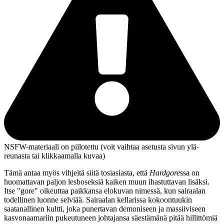
NSFW-materiaali on piilotettu (voit vaihtaa asetusta sivun ylä­
reunasta tai klikkaamalla kuvaa)
Tämä antaa myös vihjeitä siitä tosiasiasta, että
Hardgore
ssa on
huomattavan paljon lesboseksiä kaiken muun ihastuttavan lisäksi.
Itse "gore" oikeuttaa paikkansa elokuvan nimessä, kun sairaalan
todellinen luonne selviää. Sairaalan kellarissa kokoontuukin
saatanallinen kultti, joka punertavan demoniseen ja massiiviseen
kasvonaamariin pukeutuneen johtajansa säestämänä pitää hillittömiä