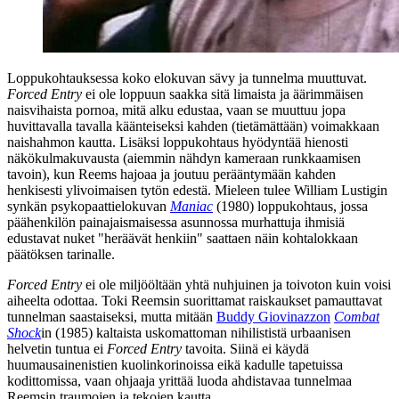
Loppukohtauksessa koko elokuvan sävy ja tunnelma muuttuvat.
Forced Entry
ei ole loppuun saakka sitä limaista ja äärimmäisen
naisvihaista pornoa, mitä alku edustaa, vaan se muuttuu jopa
huvittavalla tavalla käänteiseksi kahden (tietämättään) voimakkaan
naishahmon kautta. Lisäksi loppukohtaus hyödyntää hienosti
näkökulmakuvausta (aiemmin nähdyn kameraan runkkaamisen
tavoin), kun Reems hajoaa ja joutuu perääntymään kahden
henkisesti ylivoimaisen tytön edestä. Mieleen tulee
William Lustigin
synkän psykopaattielokuvan
Maniac
(1980)
loppukohtaus, jossa
päähenkilön painajaismaisessa asunnossa murhattuja ihmisiä
edustavat nuket "heräävät henkiin" saattaen näin kohtalokkaan
päätöksen tarinalle.
Forced Entry
ei ole miljööltään yhtä nuhjuinen ja toivoton kuin voisi
aiheelta odottaa. Toki Reemsin suorittamat raiskaukset pamauttavat
tunnelman saastaiseksi, mutta mitään
Buddy Giovinazzon
Combat
Shock
in (1985) kaltaista uskomattoman nihilististä urbaanisen
helvetin tuntua ei
Forced Entry
tavoita. Siinä ei käydä
huumausainenistien kuolinkorinoissa eikä kadulle tapetuissa
kodittomissa, vaan ohjaaja yrittää luoda ahdistavaa tunnelmaa
Reemsin traumojen ja tekojen kautta.