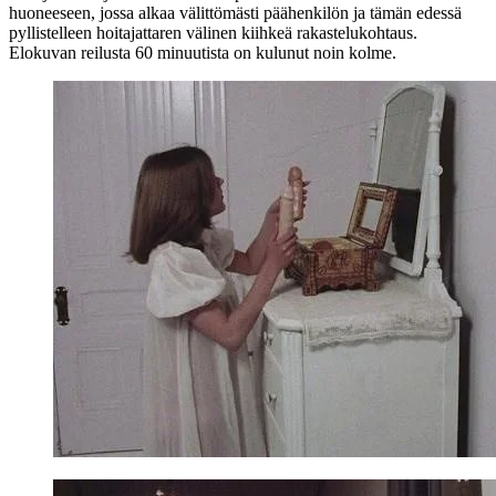
huoneeseen, jossa alkaa välittömästi päähenkilön ja tämän edessä
pyllistelleen hoitajattaren välinen kiihkeä rakastelukohtaus.
Elokuvan reilusta 60 minuutista on kulunut noin kolme.