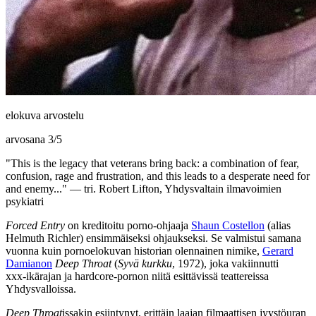
elokuva arvostelu
arvosana
3
/
5
"This is the legacy that veterans bring back: a combination of fear,
confusion, rage and frustration, and this leads to a desperate need for
and enemy..." — tri. Robert Lifton, Yhdysvaltain ilmavoimien
psykiatri
Forced Entry
on kreditoitu porno-ohjaaja
Shaun Costellon
(alias
Helmuth Richler
) ensimmäiseksi ohjaukseksi. Se valmistui samana
vuonna kuin pornoelokuvan historian olennainen nimike,
Gerard
Damianon
Deep Throat
(
Syvä kurkku
, 1972), joka vakiinnutti
xxx‑ikärajan ja hardcore-pornon niitä esittävissä teattereissa
Yhdysvalloissa.
Deep Throat
issakin esiintynyt, erittäin laajan filmaattisen jyystöuran