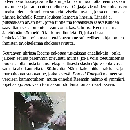
halventavia fraaseja samalla kun pakottaa uhriaan ottamaan vastaan
turvonneen ja traumaattisen elimensä. Ohjaaja vie näiden kohtausten
limaisuuden äärimmilleen subjektiivisella kuvalla, jossa ensimmäisen
uhrinsa kohdalla Reems laukeaa kameran linssiin. Linssiä ei
putsatakaan aivan heti, joten tunnelma totaalisesta saastaisuuden
saavuttamisesta on kiitettävän voimakas. Uhrinsa Reems surmaa
äärettömän kömpelöllä kurkunviiltoefektillä, joka ei saa
hetkeksikään unohtamaan, että katsomme suhteellisen lahjattomien
ihmisten tavoittelemaa shokeeraavuutta.
Seuraavan uhrinsa Reems pakottaa tuskaisaan anaaliaktiin, jonka
jälkeen seuraa paremmin toteutettu murha, joka voisi toteutuksensa
puolesta olla mistä tahansa eksplisiittisestä slasher/gore-elokuvasta
samalta aikakaudelta tai 80‑luvulta. Nämä kaksi pitkää raiskaus‑ ja
murhakohtausta ovat ne, jotka tekevät
Forced Entry
stä maineensa
veroisen kammotuksen, mutta onneksi Reemsin hahmo ei ymmärrä
lopettaa ajoissa, vaan törmääkin odottamattomaan vastukseen.