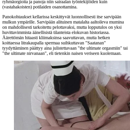
ryhmäorgioita ja panoja niin sairaalan työntekijöiden kuin
(vastahakoisten) potilaiden osanottamina.
Panokohtaukset kellarissa keskittyvät luonnollisesti itse sarvipään
mulkun ympärille. Sarvipään alituinen matalalta aaltoileva mumina
on mahdollisesti tarkoitettu pelottavaksi, mutta lopputulos on yksi
huvittavimmista äänellisistä tilanteista elokuvan historiassa.
Äärettömän hitaasti kliimaksinsa saavuttavan, mutta hetken
koittaessa litrakaupalla spermaa suihkuttavan "Saatanan"
tyydyttäminen päättyy aina julistettavaan "the ultimate orgasmiin" tai
"the ultimate nirvanaan", eli tietenkin naisen veriseen kuolemaan.