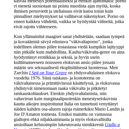
kasvaa menestys potentiaaliseksi ja etenkin ajattomaksi: porno
ei menetä suosiotaan tai poistu muodista ajan myötä, koska
ihmisen perusvietit ja uteliaisuus eivät katoa toisin kuin
pinnalliset mieltymykset tai vallitsevat näkemykset. Porno on
ennen kaikkea viihdettä, vaikka se hyödyntää välineitä, jotka
eivät rajoitu viihteeseen.
Kun yllämainitut maagiset sanat yhdistetään, saadaan tympeä
ja kovaäänistä sävyä edustava "väkivaltaporno", jonka
todellinen olemus piilee tosiasiassa viedä kumpikin lajityyppi
niin pitkälle kuin mahdollista. Kauhu/väkivalta-genre on aina
hyödyntänyt erotiikkaa ja seksiä, ja hyvin usein
kulttimaineeseen nousseen elokuvan ansio piilee jossain
määrin sen seksuaalisesti eksplisiittisessä luonteessa.
Meir
Zarchin
I Spit on Your Grave
on yhdysvaltalainen elokuva
vuodelta 1976. Siinä raiskaus‑ ja kostoteema on
väkivaltaisessa ja primitiivisessä käsittelyssä, ja elokuvassa
yhdistyvät nimenomaan raaka väkivalta ja pitkitetyt
raiskauskohtaukset. Etenkin yhdysvaltalaisista, niin
valtavirran kuin marginaalipuolenkin menestyselokuvista
kautta aikojen inspiroitunut Italia on tunnetusti venyttänyt
näiden kahden osa‑alueen rajoja esimerkiksi
Mario Landin
ja
Joe D'Amaton
toimesta. Ensiksi mainittu on vastuussa
giallojen ehkä niljakkaimmasta ja myös elokuvallisilta
ansioiltaan kehnoimpiin lukeutuvasta nimikkeestä
Giallo a