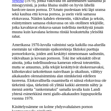
Venezia
(1979), jonka väkivalta on äärimmäisen saastaista ja
misogyynistä, ja jonka lihaisa sisältö on hyvin lähellä
hardcore-tason pornoa. D'Amato puolestaan teki läpi uransa
sekä kauhua että kovaa pornoa, ja usein vielä samassa
elokuvassa. Näiden kahden elementin, väkivallan ja seksin,
esiintyminen samassa elokuvassa on siis otollinen tekijöille,
jotka kavahtavat elokuva-sanan todellista merkitystä jonain
muuna kuin kavalana keinona riistää houkutetulta yleisöltä
rahat.
Amerikassa 1970‑luvulla valmistui sarja kaikilla osa‑alueilla
enemmän tai vähemmän epäkorrekteja fiktioksi puettuja
pornoelokuvia, joiden anti keskittyi nimenomaan sadismiin,
väkivaltaan ja kovaan pornoon. Toki itse seksiaktit olivat
ainoita, jotka todellisuudessa kameran edessä toteutettiin,
mutta se antaumus, jolla tekijät keskittyivät shokeeraavaksi,
kiihottavaksi tarkoitettuun naisvihaan ja sikailuun, välittyy
aikakauden olennaisimmista alan nimikkeistä edelleen
tuoreena. Elokuvallisella osaamisella ei näissä elokuvissa ole
tärkeintä sijaa, tärkeintä oli ylittää kaikki aiemmin nähty ja
mennä astetta "rankemmaksi" samalla tavalla kuin Landi
yhtenä esimerkkinä meni giallo-aikakauden loppupuolella
vuonna 1979.
Käsittelyssämme on kolme yhdysvaltalaisen pornon