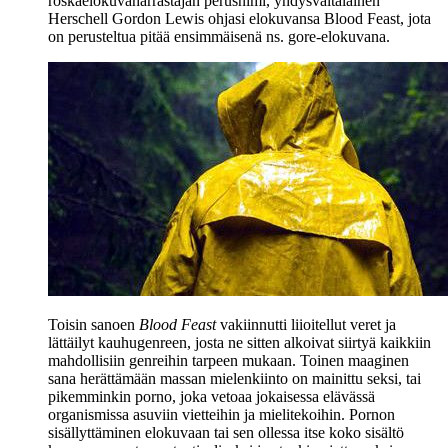
roskaelokuvaharrastajan perusnimi, yhdysvaltalainen
Herschell Gordon Lewis ohjasi elokuvansa Blood Feast, jota
on perusteltua pitää ensimmäisenä ns. gore-elokuvana.
Toisin sanoen
Blood Feast
vakiinnutti liioitellut veret ja
lättäilyt kauhugenreen, josta ne sitten alkoivat siirtyä kaikkiin
mahdollisiin genreihin tarpeen mukaan. Toinen maaginen
sana herättämään massan mielenkiinto on mainittu seksi, tai
pikemminkin porno, joka vetoaa jokaisessa elävässä
organismissa asuviin vietteihin ja mielitekoihin. Pornon
sisällyttäminen elokuvaan tai sen ollessa itse koko sisältö