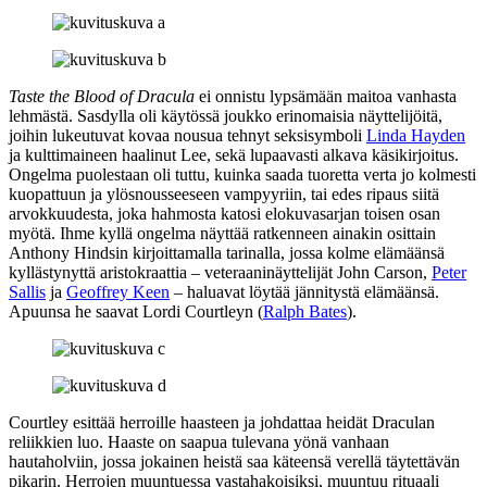
Taste the Blood of Dracula
ei onnistu lypsämään maitoa vanhasta
lehmästä. Sasdylla oli käytössä joukko erinomaisia näyttelijöitä,
joihin lukeutuvat kovaa nousua tehnyt seksisymboli
Linda Hayden
ja kulttimaineen haalinut Lee, sekä lupaavasti alkava käsikirjoitus.
Ongelma puolestaan oli tuttu, kuinka saada tuoretta verta jo kolmesti
kuopattuun ja ylösnousseeseen vampyyriin, tai edes ripaus siitä
arvokkuudesta, joka hahmosta katosi elokuvasarjan toisen osan
myötä. Ihme kyllä ongelma näyttää ratkenneen ainakin osittain
Anthony Hindsin kirjoittamalla tarinalla, jossa kolme elämäänsä
kyllästynyttä aristokraattia – veteraaninäyttelijät
John Carson
,
Peter
Sallis
ja
Geoffrey Keen
– haluavat löytää jännitystä elämäänsä.
Apuunsa he saavat Lordi Courtleyn (
Ralph Bates
).
Courtley esittää herroille haasteen ja johdattaa heidät Draculan
reliikkien luo. Haaste on saapua tulevana yönä vanhaan
hautaholviin, jossa jokainen heistä saa käteensä verellä täytettävän
pikarin. Herrojen muuntuessa vastahakoisiksi, muuntuu rituaali