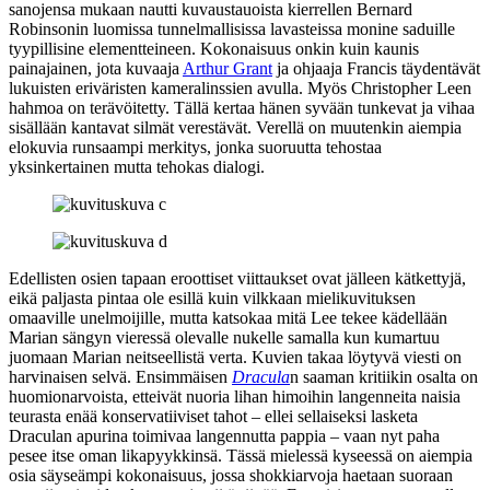
sanojensa mukaan nautti kuvaustauoista kierrellen Bernard
Robinsonin luomissa tunnelmallisissa lavasteissa monine saduille
tyypillisine elementteineen. Kokonaisuus onkin kuin kaunis
painajainen, jota kuvaaja
Arthur Grant
ja ohjaaja Francis täydentävät
lukuisten eriväristen kameralinssien avulla. Myös Christopher Leen
hahmoa on terävöitetty. Tällä kertaa hänen syvään tunkevat ja vihaa
sisällään kantavat silmät verestävät. Verellä on muutenkin aiempia
elokuvia runsaampi merkitys, jonka suoruutta tehostaa
yksinkertainen mutta tehokas dialogi.
Edellisten osien tapaan eroottiset viittaukset ovat jälleen kätkettyjä,
eikä paljasta pintaa ole esillä kuin vilkkaan mielikuvituksen
omaaville unelmoijille, mutta katsokaa mitä Lee tekee kädellään
Marian sängyn vieressä olevalle nukelle samalla kun kumartuu
juomaan Marian neitseellistä verta. Kuvien takaa löytyvä viesti on
harvinaisen selvä. Ensimmäisen
Dracula
n saaman kritiikin osalta on
huomionarvoista, etteivät nuoria lihan himoihin langenneita naisia
teurasta enää konservatiiviset tahot – ellei sellaiseksi lasketa
Draculan apurina toimivaa langennutta pappia – vaan nyt paha
pesee itse oman likapyykkinsä. Tässä mielessä kyseessä on aiempia
osia säyseämpi kokonaisuus, jossa shokkiarvoja haetaan suoraan