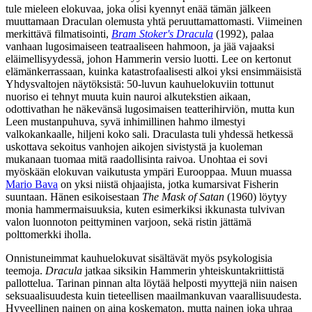
tule mieleen elokuvaa, joka olisi kyennyt enää tämän jälkeen
muuttamaan Draculan olemusta yhtä peruuttamattomasti. Viimeinen
merkittävä filmatisointi,
Bram Stoker's Dracula
(1992), palaa
vanhaan lugosimaiseen teatraaliseen hahmoon, ja jää vajaaksi
eläimellisyydessä, johon Hammerin versio luotti. Lee on kertonut
elämänkerrassaan, kuinka katastrofaalisesti alkoi yksi ensimmäisistä
Yhdysvaltojen näytöksistä: 50‑luvun kauhuelokuviin tottunut
nuoriso ei tehnyt muuta kuin nauroi alkutekstien aikaan,
odottivathan he näkevänsä lugosimaisen teatterihirviön, mutta kun
Leen mustanpuhuva, syvä inhimillinen hahmo ilmestyi
valkokankaalle, hiljeni koko sali. Draculasta tuli yhdessä hetkessä
uskottava sekoitus vanhojen aikojen sivistystä ja kuoleman
mukanaan tuomaa mitä raadollisinta raivoa. Unohtaa ei sovi
myöskään elokuvan vaikutusta ympäri Eurooppaa. Muun muassa
Mario Bava
on yksi niistä ohjaajista, jotka kumarsivat Fisherin
suuntaan. Hänen esikoisestaan
The Mask of Satan
(1960) löytyy
monia hammermaisuuksia, kuten esimerkiksi ikkunasta tulvivan
valon luonnoton peittyminen varjoon, sekä ristin jättämä
polttomerkki iholla.
Onnistuneimmat kauhuelokuvat sisältävät myös psykologisia
teemoja.
Dracula
jatkaa siksikin Hammerin yhteiskuntakriittistä
pallottelua. Tarinan pinnan alta löytää helposti myyttejä niin naisen
seksuaalisuudesta kuin tieteellisen maailmankuvan vaarallisuudesta.
Hyveellinen nainen on aina koskematon, mutta nainen joka uhraa