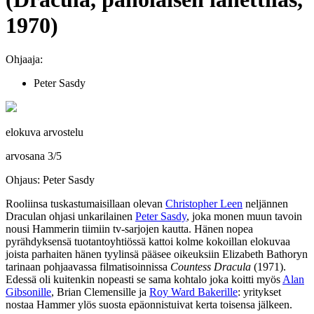
1970)
Ohjaaja:
Peter Sasdy
elokuva arvostelu
arvosana
3
/
5
Ohjaus: Peter Sasdy
Rooliinsa tuskastumaisillaan olevan
Christopher Leen
neljännen
Draculan ohjasi unkarilainen
Peter Sasdy
, joka monen muun tavoin
nousi Hammerin tiimiin tv‑sarjojen kautta. Hänen nopea
pyrähdyksensä tuotantoyhtiössä kattoi kolme kokoillan elokuvaa
joista parhaiten hänen tyylinsä pääsee oikeuksiin
Elizabeth Bathoryn
tarinaan pohjaavassa filmatisoinnissa
Countess Dracula
(1971).
Edessä oli kuitenkin nopeasti se sama kohtalo joka koitti myös
Alan
Gibsonille
,
Brian Clemensille
ja
Roy Ward Bakerille
: yritykset
nostaa Hammer ylös suosta epäonnistuivat kerta toisensa jälkeen.