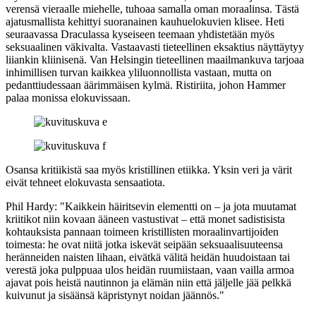
verensä vieraalle miehelle, tuhoaa samalla oman moraalinsa. Tästä
ajatusmallista kehittyi suoranainen kauhuelokuvien klisee. Heti
seuraavassa Draculassa kyseiseen teemaan yhdistetään myös
seksuaalinen väkivalta. Vastaavasti tieteellinen eksaktius näyttäytyy
liiankin kliinisenä. Van Helsingin tieteellinen maailmankuva tarjoaa
inhimillisen turvan kaikkea yliluonnollista vastaan, mutta on
pedanttiudessaan äärimmäisen kylmä. Ristiriita, johon Hammer
palaa monissa elokuvissaan.
Osansa kritiikistä saa myös kristillinen etiikka. Yksin veri ja värit
eivät tehneet elokuvasta sensaatiota.
Phil Hardy
:
"Kaikkein häiritsevin elementti on – ja jota muutamat
kriitikot niin kovaan ääneen vastustivat – että monet sadistisista
kohtauksista pannaan toimeen kristillisten moraalinvartijoiden
toimesta: he ovat niitä jotka iskevät seipään seksuaalisuuteensa
heränneiden naisten lihaan, eivätkä välitä heidän huudoistaan tai
verestä joka pulppuaa ulos heidän ruumiistaan, vaan vailla armoa
ajavat pois heistä nautinnon ja elämän niin että jäljelle jää pelkkä
kuivunut ja sisäänsä käpristynyt noidan jäännös."