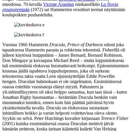
muodossa. 70‑luvulla
Vicente Arandan
raiskausfiktio
La Novia
ensangrentada
(1972) sai Hammerien eroottiset teemat näyttämään
koulupoikien puuhastelulta.
Vuonna 1966 Hammerin
Dracula, Prince of Darkness
edusti joka
tapauksessa Hammerin parasta ja rohkeinta tekemistä. Fisherillä oli
jälleen käytössä huipputiimi – James Bernard,
Bernard Robinson
,
Don Mingaye
ja kuvaajana
Michael Reed
– mutta lopputuloksesta
tuli ensimmäistä elokuvaa huomattavasti heikompi. Epäonnistumisen
kruunaa jäällä tapahtuva loppuhuipennus, joka oli surkean
tehosteensa takia vaatia Leen sijaisnäyttelijän
Eddie Powellin
hengen. Draculan hahmokaan ei ole ongelmaton. Ensimmäisessä
osassa esiteltiin vuosisatoja elänyt myytti. Pahuuteen ja
yli‑inhimillisyyteen oli siksi helppo samastua, kun taas tässä – kuten
Jonathan Rigby
huomauttaa – herätetään Dracula henkiin vain
muutamaksi tunniksi, ennen kuin hän päättää päivänsä hyvin
yksinkertaisella tavalla. Dracula on elokuvassa suorastaan
inhimillisen heikko ja varsin helposti voitettavissa oleva olento.
Syykin on selvä.
Peter Hutchings
kuvailee kirjassaan
Terence Fisher
(2001) kuinka ensimmäisessä osassa Draculan motiivit jäivät
hämärän peittoon, koska tarinan käänteitä kuljetti Van Helsing