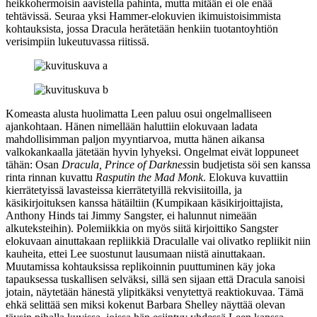
heikkohermoisin aavistella pahinta, mutta mitään ei ole enää
tehtävissä. Seuraa yksi Hammer-elokuvien ikimuistoisimmista
kohtauksista, jossa Dracula herätetään henkiin tuotantoyhtiön
verisimpiin lukeutuvassa riitissä.
Komeasta alusta huolimatta Leen paluu osui ongelmalliseen
ajankohtaan. Hänen nimellään haluttiin elokuvaan ladata
mahdollisimman paljon myyntiarvoa, mutta hänen aikansa
valkokankaalla jätetään hyvin lyhyeksi. Ongelmat eivät loppuneet
tähän: Osan
Dracula, Prince of Darkness
in budjetista söi sen kanssa
rinta rinnan kuvattu
Rasputin the Mad Monk
. Elokuva kuvattiin
kierrätetyissä lavasteissa kierrätetyillä rekvisiitoilla, ja
käsikirjoituksen kanssa hätäiltiin (Kumpikaan käsikirjoittajista,
Anthony Hinds
tai
Jimmy Sangster
, ei halunnut nimeään
alkuteksteihin). Polemiikkia on myös siitä kirjoittiko Sangster
elokuvaan ainuttakaan repliikkiä Draculalle vai olivatko repliikit niin
kauheita, ettei Lee suostunut lausumaan niistä ainuttakaan.
Muutamissa kohtauksissa replikoinnin puuttuminen käy joka
tapauksessa tuskallisen selväksi, sillä sen sijaan että Dracula sanoisi
jotain, näytetään hänestä ylipitkäksi venytettyä reaktiokuvaa. Tämä
ehkä selittää sen miksi kokenut
Barbara Shelley
näyttää olevan