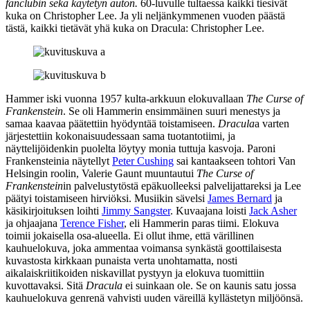
fanclubin sekä käytetyn auton.
60‑luvulle tultaessa kaikki tiesivät
kuka on Christopher Lee. Ja yli neljänkymmenen vuoden päästä
tästä, kaikki tietävät yhä kuka on Dracula: Christopher Lee.
Hammer iski vuonna 1957 kulta-arkkuun elokuvallaan
The Curse of
Frankenstein
. Se oli Hammerin ensimmäinen suuri menestys ja
samaa kaavaa päätettiin hyödyntää toistamiseen.
Dracula
a varten
järjestettiin kokonaisuudessaan sama tuotantotiimi, ja
näyttelijöidenkin puolelta löytyy monia tuttuja kasvoja. Paroni
Frankensteinia näytellyt
Peter Cushing
sai kantaakseen tohtori Van
Helsingin roolin,
Valerie Gaunt
muuntautui
The Curse of
Frankenstein
in palvelustytöstä epäkuolleeksi palvelijattareksi ja Lee
päätyi toistamiseen hirviöksi. Musiikin sävelsi
James Bernard
ja
käsikirjoituksen loihti
Jimmy Sangster
. Kuvaajana loisti
Jack Asher
ja ohjaajana
Terence Fisher
, eli Hammerin paras tiimi. Elokuva
toimii jokaisella osa‑alueella. Ei ollut ihme, että värillinen
kauhuelokuva, joka ammentaa voimansa synkästä goottilaisesta
kuvastosta kirkkaan punaista verta unohtamatta, nosti
aikalaiskriitikoiden niskavillat pystyyn ja elokuva tuomittiin
kuvottavaksi. Sitä
Dracula
ei suinkaan ole. Se on kaunis satu jossa
kauhuelokuva genrenä vahvisti uuden väreillä kyllästetyn miljöönsä.