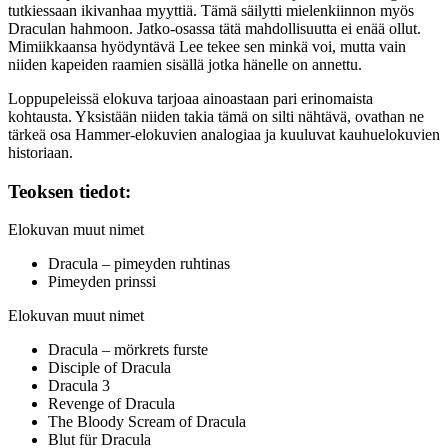
tutkiessaan ikivanhaa myyttiä. Tämä säilytti mielenkiinnon myös
Draculan hahmoon. Jatko‑osassa tätä mahdollisuutta ei enää ollut.
Mimiikkaansa hyödyntävä Lee tekee sen minkä voi, mutta vain
niiden kapeiden raamien sisällä jotka hänelle on annettu.
Loppupeleissä elokuva tarjoaa ainoastaan pari erinomaista
kohtausta. Yksistään niiden takia tämä on silti nähtävä, ovathan ne
tärkeä osa Hammer-elokuvien analogiaa ja kuuluvat kauhuelokuvien
historiaan.
Teoksen tiedot:
Elokuvan muut nimet
Dracula – pimeyden ruhtinas
Pimeyden prinssi
Elokuvan muut nimet
Dracula – mörkrets furste
Disciple of Dracula
Dracula 3
Revenge of Dracula
The Bloody Scream of Dracula
Blut für Dracula