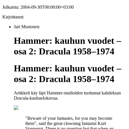
Julkaistu:
2004-09-30T00:00:00+03:00
Kirjoittanut:
Jari Mustonen
Hammer: kauhun vuodet –
osa 2: Dracula 1958–1974
Hammer: kauhun vuodet –
osa 2: Dracula 1958–1974
Artikkeli käy läpi Hammer-studioiden tuottamat kahdeksan
Dracula-kauhuelokuvaa.
"Beware of your fantasies, for you may become
them", said the great clowning fantasist Kurt
Vonnegut. There is no question but that when an