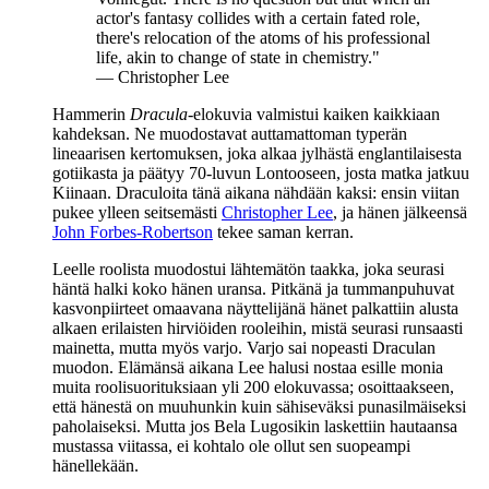
actor's fantasy collides with a certain fated role,
there's relocation of the atoms of his professional
life, akin to change of state in chemistry."
— Christopher Lee
Hammerin
Dracula
-elokuvia valmistui kaiken kaikkiaan
kahdeksan. Ne muodostavat auttamattoman typerän
lineaarisen kertomuksen, joka alkaa jylhästä englantilaisesta
gotiikasta ja päätyy 70‑luvun Lontooseen, josta matka jatkuu
Kiinaan. Draculoita tänä aikana nähdään kaksi: ensin viitan
pukee ylleen seitsemästi
Christopher Lee
, ja hänen jälkeensä
John Forbes-Robertson
tekee saman kerran.
Leelle roolista muodostui lähtemätön taakka, joka seurasi
häntä halki koko hänen uransa. Pitkänä ja tummanpuhuvat
kasvonpiirteet omaavana näyttelijänä hänet palkattiin alusta
alkaen erilaisten hirviöiden rooleihin, mistä seurasi runsaasti
mainetta, mutta myös varjo. Varjo sai nopeasti Draculan
muodon. Elämänsä aikana Lee halusi nostaa esille monia
muita roolisuorituksiaan yli 200 elokuvassa; osoittaakseen,
että hänestä on muuhunkin kuin sähiseväksi punasilmäiseksi
paholaiseksi. Mutta jos
Bela Lugosikin
laskettiin hautaansa
mustassa viitassa, ei kohtalo ole ollut sen suopeampi
hänellekään.