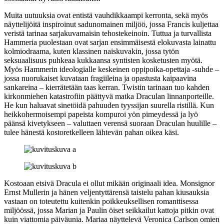
Muita uutuuksia ovat entistä vauhdikkaampi kerronta, sekä myös
näyttelijöitä inspiroinut sadunomainen miljöö, jossa Francis kuljettaa
veristä tarinaa sarjakuvamaisin tehostekeinoin. Tuttua ja turvallista
Hammeria puolestaan ovat sarjan ensimmäisestä elokuvasta lainattu
kolmiodraama, kuten klassinen naiskuvakin, jossa tytön
seksuaalisuus puhkeaa kukkaansa syntisten kosketusten myötä.
Myös Hammerin ideologialle keskeinen oppipoika-opettaja ‑suhde –
jossa nuorukaiset kuvataan fragiileina ja opastusta kaipaavina
sankareina – kierrätetään taas kerran. Twistin tarinaan tuo kahden
kirkonmiehen katastrofiin päättyvä matka Draculan linnanporteille.
He kun haluavat sinetöidä pahuuden tyyssijan suurella ristillä. Kun
heikkohermoisempi papeista kompuroi yön pimeydessä ja lyö
päänsä kivetykseen – valuttaen verensä suoraan Draculan huulille –
tulee hänestä kostoretkelleen lähtevän pahan oikea käsi.
Kostoaan etsivä Dracula ei ollut mikään originaali idea. Monsignor
Ernst Mullerin ja hänen veljentyttärensä taistelu pahan kiusauksia
vastaan on toteutettu kuitenkin poikkeuksellisen romanttisessa
miljöössä, jossa Marian ja Paulin öiset seikkailut kattoja pitkin ovat
kuin viattomia päiväunia. Mariaa näyttelevä Veronica Carlson omien