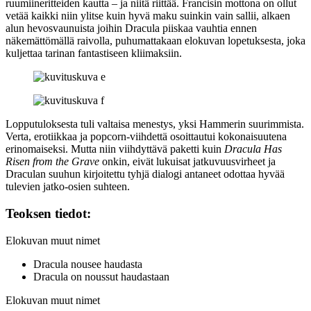
ruumiineritteiden kautta – ja niitä riittää. Francisin mottona on ollut
vetää kaikki niin ylitse kuin hyvä maku suinkin vain sallii, alkaen
alun hevosvaunuista joihin Dracula piiskaa vauhtia ennen
näkemättömällä raivolla, puhumattakaan elokuvan lopetuksesta, joka
kuljettaa tarinan fantastiseen kliimaksiin.
Lopputuloksesta tuli valtaisa menestys, yksi Hammerin suurimmista.
Verta, erotiikkaa ja popcorn-viihdettä osoittautui kokonaisuutena
erinomaiseksi. Mutta niin viihdyttävä paketti kuin
Dracula Has
Risen from the Grave
onkin, eivät lukuisat jatkuvuusvirheet ja
Draculan suuhun kirjoitettu tyhjä dialogi antaneet odottaa hyvää
tulevien jatko-osien suhteen.
Teoksen tiedot:
Elokuvan muut nimet
Dracula nousee haudasta
Dracula on noussut haudastaan
Elokuvan muut nimet