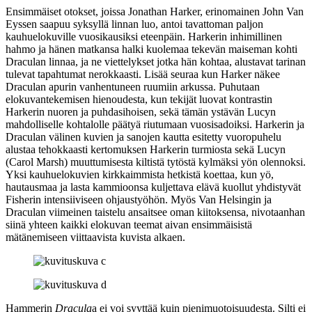
Ensimmäiset otokset, joissa Jonathan Harker, erinomainen
John Van
Eyssen
saapuu syksyllä linnan luo, antoi tavattoman paljon
kauhuelokuville vuosikausiksi eteenpäin. Harkerin inhimillinen
hahmo ja hänen matkansa halki kuolemaa tekevän maiseman kohti
Draculan linnaa, ja ne viettelykset jotka hän kohtaa, alustavat tarinan
tulevat tapahtumat nerokkaasti. Lisää seuraa kun Harker näkee
Draculan apurin vanhentuneen ruumiin arkussa. Puhutaan
elokuvantekemisen hienoudesta, kun tekijät luovat kontrastin
Harkerin nuoren ja puhdasihoisen, sekä tämän ystävän Lucyn
mahdolliselle kohtalolle päätyä riutumaan vuosisadoiksi. Harkerin ja
Draculan välinen kuvien ja sanojen kautta esitetty vuoropuhelu
alustaa tehokkaasti kertomuksen Harkerin turmiosta sekä Lucyn
(
Carol Marsh
) muuttumisesta kiltistä tytöstä kylmäksi yön olennoksi.
Yksi kauhuelokuvien kirkkaimmista hetkistä koettaa, kun yö,
hautausmaa ja lasta kammioonsa kuljettava elävä kuollut yhdistyvät
Fisherin intensiiviseen ohjaustyöhön. Myös Van Helsingin ja
Draculan viimeinen taistelu ansaitsee oman kiitoksensa, nivotaanhan
siinä yhteen kaikki elokuvan teemat aivan ensimmäisistä
mätänemiseen viittaavista kuvista alkaen.
Hammerin
Dracula
a ei voi syyttää kuin pienimuotoisuudesta. Silti ei