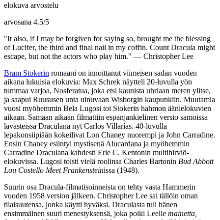
elokuva arvostelu
arvosana
4.5
/
5
"It also, if I may be forgiven for saying so, brought me the blessing
of Lucifer, the third and final nail in my coffin. Count Dracula might
escape, but not the actors who play him." — Christopher Lee
Bram Stokerin
romaani on innoittanut viimeisen sadan vuoden
aikana lukuisia elokuvia:
Max Schrek
näytteli 20‑luvulla yön
tummaa varjoa, Nosferatua, joka etsi kaunista uhriaan meren ylitse,
ja saapui Ruususen unta uinuvaan Wisborgin kaupunkiin. Muutamia
vuosi myöhemmin Bela Lugosi toi Stokerin hahmon äänielokuvien
aikaan. Samaan aikaan filmattiin espanjankielinen versio samoissa
lavasteissa Draculana nyt
Carlos Villarías
. 40‑luvulla
lepakonsiipiään kokeilivat
Lon Chaney
nuorempi ja
John Carradine
.
Ensin Chaney esiintyi mystisenä Alucardana ja myöhemmin
Carradine Draculana kahdesti
Erle C. Kentonin
multihirviö-
elokuvissa. Lugosi toisti vielä roolinsa
Charles Bartonin
Bud Abbott
Lou Costello Meet Frankenstein
issa (1948).
Suurin osa Dracula-filmatisoinneista on tehty vasta Hammerin
vuoden 1958 version jälkeen. Christopher Lee sai tällöin oman
tilaisuutensa, jonka käytti hyväksi. Draculasta tuli hänen
ensimmäinen suuri menestyksensä, joka poiki Leelle
mainetta,