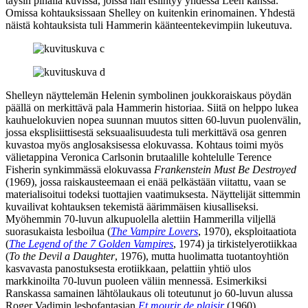
täysin pihalla kuvissa, joissa hän esiintyy yhdessä Leen kanssa.
Omissa kohtauksissaan Shelley on kuitenkin erinomainen. Yhdestä
näistä kohtauksista tuli Hammerin käänteentekevimpiin lukeutuva.
Shelleyn näyttelemän Helenin symbolinen joukkoraiskaus pöydän
päällä on merkittävä pala Hammerin historiaa. Siitä on helppo lukea
kauhuelokuvien nopea suunnan muutos sitten 60‑luvun puolenvälin,
jossa eksplisiittisestä seksuaalisuudesta tuli merkittävä osa genren
kuvastoa myös anglosaksisessa elokuvassa. Kohtaus toimi myös
välietappina
Veronica Carlsonin
brutaalille kohtelulle Terence
Fisherin synkimmässä elokuvassa
Frankenstein Must Be Destroyed
(1969), jossa raiskausteemaan ei enää pelkästään viitattu, vaan se
materialisoitui todeksi tuottajien vaatimuksesta. Näyttelijät sittemmin
kuvailivat kohtauksen tekemistä äärimmäisen kiusalliseksi.
Myöhemmin 70‑luvun alkupuolella alettiin Hammerilla viljellä
suorasukaista lesboilua (
The Vampire Lovers
, 1970), eksploitaatiota
(
The Legend of the 7 Golden Vampires
, 1974) ja tirkistelyerotiikkaa
(
To the Devil a Daughter
, 1976), mutta huolimatta tuotantoyhtiön
kasvavasta panostuksesta erotiikkaan, pelattiin yhtiö ulos
markkinoilta 70‑luvun puoleen väliin mennessä. Esimerkiksi
Ranskassa samainen lähtölaukaus oli toteutunut jo 60‑luvun alussa
Roger Vadimin
lesbofantasian
Et mourir de plaisir
(1960)