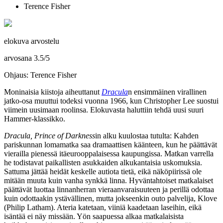
Terence Fisher
elokuva arvostelu
arvosana
3.5
/
5
Ohjaus: Terence Fisher
Moninaisia kiistoja aiheuttanut
Dracula
n ensimmäinen virallinen
jatko‑osa muuttui todeksi vuonna 1966, kun Christopher Lee suostui
viimein uusimaan roolinsa. Elokuvasta haluttiin tehdä uusi suuri
Hammer-klassikko.
Dracula, Prince of Darkness
in alku kuulostaa tutulta: Kahden
pariskunnan lomamatka saa dramaattisen käänteen, kun he päättävät
vierailla pienessä itäeurooppalaisessa kaupungissa. Matkan varrella
he todistavat paikallisten asukkaiden alkukantaisia uskomuksia.
Sattuma jättää heidät keskelle autiota tietä, eikä näköpiirissä ole
mitään muuta kuin vanha synkkä linna. Hyväntahtoiset matkalaiset
päättävät luottaa linnanherran vieraanvaraisuuteen ja perillä odottaa
kuin odottaakin ystävällinen, mutta jokseenkin outo palvelija, Klove
(
Philip Latham
). Ateria katetaan, viiniä kaadetaan laseihin, eikä
isäntää ei näy missään. Yön saapuessa alkaa matkalaisista