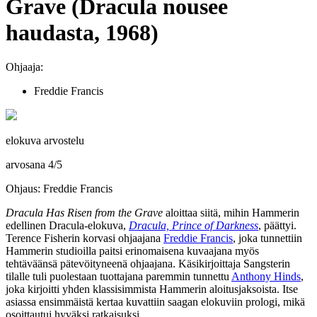
Grave (Dracula nousee
haudasta, 1968)
Ohjaaja:
Freddie Francis
elokuva arvostelu
arvosana
4
/
5
Ohjaus: Freddie Francis
Dracula Has Risen from the Grave
aloittaa siitä, mihin Hammerin
edellinen Dracula-elokuva,
Dracula, Prince of Darkness
, päättyi.
Terence Fisherin korvasi ohjaajana
Freddie Francis
, joka tunnettiin
Hammerin studioilla paitsi erinomaisena kuvaajana myös
tehtäväänsä pätevöityneenä ohjaajana. Käsikirjoittaja Sangsterin
tilalle tuli puolestaan tuottajana paremmin tunnettu
Anthony Hinds
,
joka kirjoitti yhden klassisimmista Hammerin aloitusjaksoista. Itse
asiassa ensimmäistä kertaa kuvattiin saagan elokuviin prologi, mikä
osoittautui hyväksi ratkaisuksi.