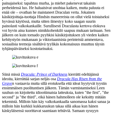
painajaiseksi: tapahtuu murha, ja miehet pakenevat takaisin
perheidensä luo. He haluaisivat unohtaa kaiken, mutta paluuta ei
enää ole – ovathan he maistaneet Draculan verta. Jokainen
käsikirjoittaja-tuottaja Hindsin maneereista on ollut vielä toistaiseksi
hyvässä käytössä, mutta sitten ilmestyy koko saagan suurin
painolasti valkokankaille. Surullisesti Draculasta kertova elokuva
voi hyvin aina kunnes nimikkohenkilö saapuu mukaan tarinaan. Sen
jälkeen on kuin tornado pyyhkisi käsikirjoituksen yli vieden kaiken
kehitystyön mukanaan ja viktoriaanisista perinteistä ammentava,
sosiaalisia teemoja sisältävä tyylikäs kokonaisuus muuttuu täysin
tyhjänpäiväiseksi kostotarinaksi.
Siinä missä
Dracula: Prince of Darkness
kierrätti edeltäjänsä
ideoita, kierrättää sarjan neljäs osa
Dracula Has Risen from the
Grave
n vastaavia mutta sillä erotuksella että ideat hyytyvät tyystin
ensimmäisen puolituntisen jälkeen. Tämän varmistamiseksi Leen
suuhun on kirjoitettu idioottimaisia latteuksia, kuten
"the first"
,
"the
second"
ja
"the third"
, eikä hänen hahmolleen ole keksitty mitään
tekemistä. Milloin hän käy valkokankaalla sanomassa kaksi sanaa ja
milloin hän kurkkii kukkaruukun takaa sillä aikaa kun hänen
käskyläisensä suorittavat saamiaan tehtäviä. Samaan syssyyn