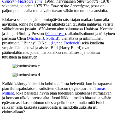
Concert
(
Massacre Time
, 1966), harvinainen
Silver Saddle
(1978),
sekä tämä, vuoden 1975
The Four of the Apocalypse
, jossa on
paljon potentiaalia mutta valitettavan vähän toteutuneita ansioita.
Elokuva seuraa neljän tuomiopäivän ratsastajan matkaa kuumalla
aavikolla, jonne he pakenevat alkutekstien taustalla nähtävää veristä
välikohtausta jossain 1870‑luvun alun saluunassa Utahissa. Korttihai
ja ‑huijari Stubby Preston (
Fabio Testi
), alkoholisoitunut ja törkyinen
partasuu Clem (
Michael J. Pollard
), viehättävä ja inhimillinen
prostituoitu "Bunny" O'Neill (
Lynne Frederick
) sekä kuolleita
ympärillään näkevä ja aistiva Bud (
Harry Baird
) ovat
päähenkilömme, joiden matka alkaa rauhallisesti ja toisiinsa
tutustuen ja lähestyen.
Kaikki kääntyy kuitenkin kohti todellista helvettiä, kun he tapaavat
pian ihmispaholaisen, sadistisen Chacon (legendaarinen
Tomas
Milian
), joka paljastaa hyvin pian todellisen luonteensa hurmaavan
ja komean ulkokuorensa alta. Juoni liikkuu melko hitaasti ja vähän
epävarmasti kostonhimon ollessa pelin henki, mutta mitä Fulci
saikaan tästä kaikesta suuruudesta ja mahdollisuuksista irti
elokuvallaan?