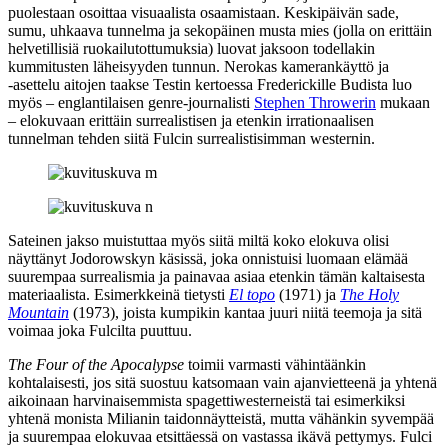
puolestaan osoittaa visuaalista osaamistaan. Keskipäivän sade,
sumu, uhkaava tunnelma ja sekopäinen musta mies (jolla on erittäin
helvetillisiä ruokailutottumuksia) luovat jaksoon todellakin
kummitusten läheisyyden tunnun. Nerokas kamerankäyttö ja
‑asettelu aitojen taakse Testin kertoessa Frederickille Budista luo
myös – englantilaisen genre-journalisti
Stephen Throwerin
mukaan
– elokuvaan erittäin surrealistisen ja etenkin irrationaalisen
tunnelman tehden siitä Fulcin surrealistisimman westernin.
Sateinen jakso muistuttaa myös siitä miltä koko elokuva olisi
näyttänyt Jodorowskyn käsissä, joka onnistuisi luomaan elämää
suurempaa surrealismia ja painavaa asiaa etenkin tämän kaltaisesta
materiaalista. Esimerkkeinä tietysti
El topo
(1971) ja
The Holy
Mountain
(1973), joista kumpikin kantaa juuri niitä teemoja ja sitä
voimaa joka Fulcilta puuttuu.
The Four of the Apocalypse
toimii varmasti vähintäänkin
kohtalaisesti, jos sitä suostuu katsomaan vain ajanvietteenä ja yhtenä
aikoinaan harvinaisemmista spagettiwesterneistä tai esimerkiksi
yhtenä monista Milianin taidonnäytteistä, mutta vähänkin syvempää
ja suurempaa elokuvaa etsittäessä on vastassa ikävä pettymys. Fulci