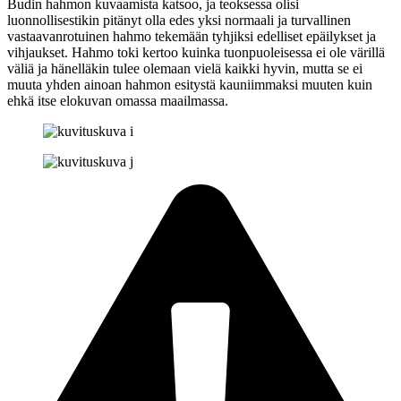
Budin hahmon kuvaamista katsoo, ja teoksessa olisi
luonnollisestikin pitänyt olla edes yksi normaali ja turvallinen
vastaavanrotuinen hahmo tekemään tyhjiksi edelliset epäilykset ja
vihjaukset. Hahmo toki kertoo kuinka tuonpuoleisessa ei ole värillä
väliä ja hänelläkin tulee olemaan vielä kaikki hyvin, mutta se ei
muuta yhden ainoan hahmon esitystä kauniimmaksi muuten kuin
ehkä itse elokuvan omassa maailmassa.