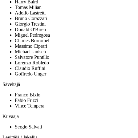
Harry Baird
Tomas Milian
Adolfo Lastretti
Bruno Corazzari
Giorgio Trestini
Donald O'Brien
Miguel Pedregosa
Charles Borromel
Massimo Ciprari
Michael Janisch
Salvatore Puntillo
Lorenzo Robledo
Claudio Ruffini
Goffredo Unger
Säveltäjä
Franco Bixio
Fabio Frizzi
Vince Tempera
Kuvaaja
Sergio Salvati
Levittäjä / Jakelija