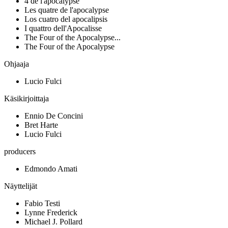
4 de l'apocalypse
Les quatre de l'apocalypse
Los cuatro del apocalipsis
I quattro dell'Apocalisse
The Four of the Apocalypse...
The Four of the Apocalypse
Ohjaaja
Lucio Fulci
Käsikirjoittaja
Ennio De Concini
Bret Harte
Lucio Fulci
producers
Edmondo Amati
Näyttelijät
Fabio Testi
Lynne Frederick
Michael J. Pollard