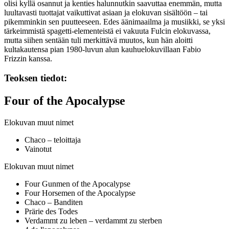
olisi kyllä osannut ja kenties halunnutkin saavuttaa enemmän, mutta
luultavasti tuottajat vaikuttivat asiaan ja elokuvan sisältöön – tai
pikemminkin sen puutteeseen. Edes äänimaailma ja musiikki, se yksi
tärkeimmistä spagetti-elementeistä ei vakuuta Fulcin elokuvassa,
mutta siihen sentään tuli merkittävä muutos, kun hän aloitti
kultakautensa pian 1980‑luvun alun kauhuelokuvillaan Fabio
Frizzin kanssa.
Teoksen tiedot:
Four of the Apocalypse
Elokuvan muut nimet
Chaco – teloittaja
Vainotut
Elokuvan muut nimet
Four Gunmen of the Apocalypse
Four Horsemen of the Apocalypse
Chaco – Banditen
Prärie des Todes
Verdammt zu leben – verdammt zu sterben