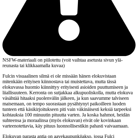
NSFW-materiaali on piilotettu (voit vaihtaa asetusta sivun ylä­
reunasta tai klikkaamalla kuvaa)
Fulcin visuaalinen silmä ei ole missään hänen elokuvistaan
mitenkään erityisen kiinnostava tai muistettava, mutta tässä
elokuvassa huomio kiinnittyy erityisesti asioiden puuttumiseen ja
liiallisuuteen. Kerronta on sutjakkaa alkupuoliskolla, mutta elokuva
väsähtää hitaaksi puolenvälin jälkeen, ja kun saavumme talviseen
maisemaan, on tempo suorastaan pysähtynyt paikoilleen luoden
tunteen että käsikirjoitukseen piti vain väkinäisesti keksiä tarpeeksi
kohtauksia 100 minuutin pituutta varten. Ja koska hahmot, heidän
suhteensa ja moraalinsa (myös elokuvan) eivät ole kovinkaan
varteenotettavia, käy pituus luonnollisestikin pahasti vaivaamaan.
Elokuvan parasta antia on aavekaupunkijakso, jossa Fulci