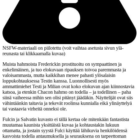
NSFW-materiaali on piilotettu (voit vaihtaa asetusta sivun ylä­
reunasta tai klikkaamalla kuvaa)
Muista hahmoista Frederickin prostituoitu on sympaattinen ja
enkelimäinen, ja tuo elokuvaan ripauksen toivoa paremmasta ja
valoisammasta, mutta kaikkihan menee pahasti ylösalaisin
loppukohtauksessa Testin kanssa. Luonnollisesti myös
ammattimiehet Testi ja Milian ovat koko elokuvan ajan kiinnostavia
katsoa, ja etenkin Chacon hahmo on todella – ja todellinen – paha
siinä vaiheessa mihin sen olisi pitänyt jäädäkin. Näyttelijät ovat siis
vähintäänkin taitavia ja tekevät roolinsa kunnialla eikä ylinäyttelyä
tai vastaavia virheitä onneksi ole.
Fulcin ja Salvatin kuvasto ei tällä kertaa ole mitenkään fantastista
muutamaa kaunista yksittäistä kuvaa ja kohtaustakin lukuun
ottamatta, ja jostain syystä Fulci käyttää lähikuvia henkilöidensä
kasvoista todella antaumuksella ja seurauksena on tarpeettoman