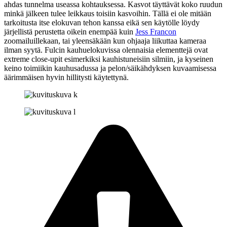
ahdas tunnelma useassa kohtauksessa. Kasvot täyttävät koko ruudun
minkä jälkeen tulee leikkaus toisiin kasvoihin. Tällä ei ole mitään
tarkoitusta itse elokuvan tehon kanssa eikä sen käytölle löydy
järjellistä perustetta oikein enempää kuin
Jess Francon
zoomailuillekaan, tai yleensäkään kun ohjaaja liikuttaa kameraa
ilman syytä. Fulcin kauhuelokuvissa olennaisia elementtejä ovat
extreme close-upit esimerkiksi kauhistuneisiin silmiin, ja kyseinen
keino toimiikin kauhusadussa ja pelon/säikähdyksen kuvaamisessa
äärimmäisen hyvin hillitysti käytettynä.