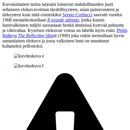
Kuvatunlainen tarina tarjoaisi loistavan mahdollisuuden juuri
sellaiseen elokuvavoiman täydellisyyteen, asian painavuuteen ja
tärkeyteen kuin mitä esimerkiksi
Sergio Corbucci
saavutti vuoden
1968 mestariteoksellaan
Il grande silenzio
, jonka kaunis
lumivalkoinen miljöö suorastaan henkii ihmisissä kytevää pahuutta
ja väkivaltaa. Kyseisen elokuvan voima on lähellä myös esim.
Philip
Ridleyn
The Reflecting Skin
iä (1990) joka onkin teemoiltaan hyvin
samanlainen elokuva ja jossa valkoinen lumi on muuttunut
kultaiseksi pellostoksi.