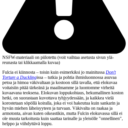
NSFW-materiaali on piilotettu (voit vaihtaa asetusta sivun ylä­
reunasta tai klikkaamalla kuvaa)
Fulcia ei kiinnosta – toisin kuin esimerkiksi jo mainitussa
Don't
Torture a Duckling
issa – tutkia ja pohtia ihmisluonnossa asuvaa
petoa ja himoa väkivaltaan ja kostoon sillä tavalla, että elokuvaa
voitaisiin pitää tärkeänä ja maailmamme ja luontomme virheitä
kuvaavana teoksena. Elokuvan loppukohtaus, hekumallinen koston
hetki, on suorastaan kuvottava tyhjyydessään, ja kaikkea vielä
korostetaan söpöllä koiralla, joka ei voi hakeutua kuin sankarin ja
hyvän miehen läheisyyteen ja turvaan. Väkivalta on raakaa ja
armotonta, aivan kuten oikeastikin, mutta Fulcin elokuvassa sillä ei
ole muuta tarkoitusta kuin saattaa tarinalle ja yleisölle "onnellinen",
helppo ja viihdyttävä loppu.