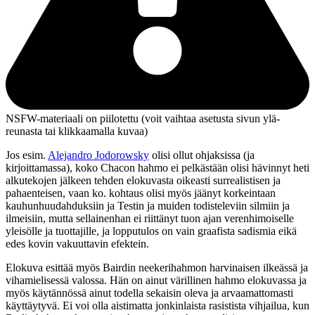
NSFW-materiaali on piilotettu (voit vaihtaa asetusta sivun ylä­
reunasta tai klikkaamalla kuvaa)
Jos esim.
Alejandro Jodorowsky
olisi ollut ohjaksissa (ja
kirjoittamassa), koko Chacon hahmo ei pelkästään olisi hävinnyt heti
alkutekojen jälkeen tehden elokuvasta oikeasti surrealistisen ja
pahaenteisen, vaan ko. kohtaus olisi myös jäänyt korkeintaan
kauhunhuudahduksiin ja Testin ja muiden todisteleviin silmiin ja
ilmeisiin, mutta sellainenhan ei riittänyt tuon ajan verenhimoiselle
yleisölle ja tuottajille, ja lopputulos on vain graafista sadismia eikä
edes kovin vakuuttavin efektein.
Elokuva esittää myös Bairdin neekerihahmon harvinaisen ilkeässä ja
vihamielisessä valossa. Hän on ainut värillinen hahmo elokuvassa ja
myös käytännössä ainut todella sekaisin oleva ja arvaamattomasti
käyttäytyvä. Ei voi olla aistimatta jonkinlaista rasistista vihjailua, kun