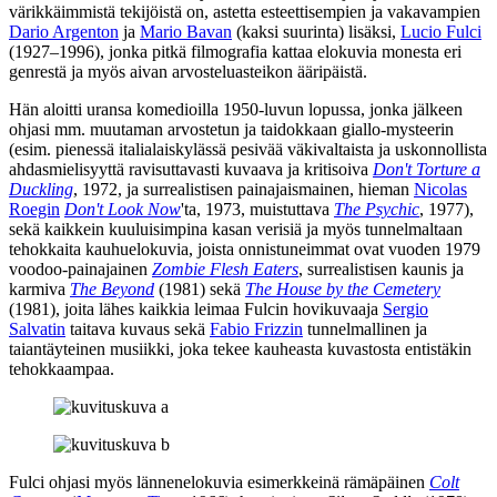
värikkäimmistä tekijöistä on, astetta esteettisempien ja vakavampien
Dario Argenton
ja
Mario Bavan
(kaksi suurinta) lisäksi,
Lucio Fulci
(1927–1996), jonka pitkä filmografia kattaa elokuvia monesta eri
genrestä ja myös aivan arvosteluasteikon ääripäistä.
Hän aloitti uransa komedioilla 1950‑luvun lopussa, jonka jälkeen
ohjasi mm. muutaman arvostetun ja taidokkaan giallo-mysteerin
(esim. pienessä italialaiskylässä pesivää väkivaltaista ja uskonnollista
ahdasmielisyyttä ravisuttavasti kuvaava ja kritisoiva
Don't Torture a
Duckling
, 1972, ja surrealistisen painajaismainen, hieman
Nicolas
Roegin
Don't Look Now
'ta, 1973, muistuttava
The Psychic
, 1977),
sekä kaikkein kuuluisimpina kasan verisiä ja myös tunnelmaltaan
tehokkaita kauhuelokuvia, joista onnistuneimmat ovat vuoden 1979
voodoo-painajainen
Zombie Flesh Eaters
, surrealistisen kaunis ja
karmiva
The Beyond
(1981) sekä
The House by the Cemetery
(1981), joita lähes kaikkia leimaa Fulcin hovikuvaaja
Sergio
Salvatin
taitava kuvaus sekä
Fabio Frizzin
tunnelmallinen ja
taiantäyteinen musiikki, joka tekee kauheasta kuvastosta entistäkin
tehokkaampaa.
Fulci ohjasi myös lännenelokuvia esimerkkeinä rämäpäinen
Colt