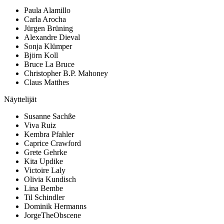
Paula Alamillo
Carla Arocha
Jürgen Brüning
Alexandre Dieval
Sonja Klümper
Björn Koll
Bruce La Bruce
Christopher B.P. Mahoney
Claus Matthes
Näyttelijät
Susanne Sachße
Viva Ruiz
Kembra Pfahler
Caprice Crawford
Grete Gehrke
Kita Updike
Victoire Laly
Olivia Kundisch
Lina Bembe
Til Schindler
Dominik Hermanns
JorgeTheObscene