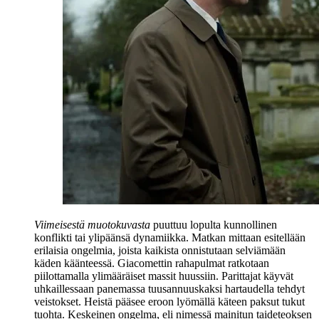
Viimeisestä muotokuvasta
puuttuu lopulta kunnollinen
konflikti tai ylipäänsä dynamiikka. Matkan mittaan esitellään
erilaisia ongelmia, joista kaikista onnistutaan selviämään
käden käänteessä. Giacomettin rahapulmat ratkotaan
piilottamalla ylimääräiset massit huussiin. Parittajat käyvät
uhkaillessaan panemassa tuusannuuskaksi hartaudella tehdyt
veistokset. Heistä pääsee eroon lyömällä käteen paksut tukut
tuohta. Keskeinen ongelma, eli nimessä mainitun taideteoksen