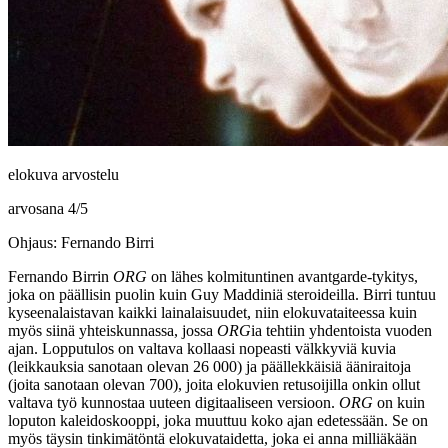
elokuva arvostelu
arvosana
4
/
5
Ohjaus: Fernando Birri
Fernando Birrin
ORG
on lähes kolmituntinen avantgarde-tykitys,
joka on päällisin puolin kuin
Guy Maddiniä
steroideilla. Birri tuntuu
kyseenalaistavan kaikki lainalaisuudet, niin elokuvataiteessa kuin
myös siinä yhteiskunnassa, jossa
ORG
ia tehtiin yhdentoista vuoden
ajan. Lopputulos on valtava kollaasi nopeasti välkkyviä kuvia
(leikkauksia sanotaan olevan 26 000) ja päällekkäisiä ääniraitoja
(joita sanotaan olevan 700), joita elokuvien retusoijilla onkin ollut
valtava työ kunnostaa uuteen digitaaliseen versioon.
ORG
on kuin
loputon kaleidoskooppi, joka muuttuu koko ajan edetessään. Se on
myös täysin tinkimätöntä elokuvataidetta, joka ei anna milliäkään