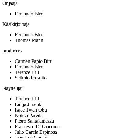
Ohjaaja
Fernando Birri
Käsikirjoittaja
Fernando Birri
Thomas Mann
producers
Carmen Papio Birri
Fernando Birri
Terence Hill
Setimio Presutto
Näyttelijät
Terence Hill
Lidija Juracik
Isaac Twen Obu
Nolika Pareda
Pietro Santalamazza
Francesco Di Giacomo
Julio García Espinosa
Jean-Luc Godard