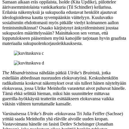
Samaan aikaan eräs oppilaista, Isolde (
Kita Updike
), piilottelee
äärivasemmistolaista vankikarkuria (
Til Schindler
) kellarissa.
Erilaisia näkemyksiä ja sukupuolia edustavat henkilöt ajautuvat
ideologioidensa kautta syvempäänkin väittelyyn. Kuuluvatko
sosialismiin ehdottomasti myös pitkälle viedyt kolmannen aallon
feminismitulkinnat? Osaako kärjistynyt änkyräfeminismi joustaa
sukupuolen määrittelyssään? Mainittakoon sen verran, että
lopputulokseen pääsemisen myötä katsojille tarjotaan hyvin graafista
materiaalia sukupuolenkorjausleikkauksesta.
The Misandrists
issa nähdään pätkiä
Ulrike's Brain
istä, jotka
esitellään abbedissan nuoruuden elokuvatyönä. Keskushenkilön
radikalismia koskevat näkemykset ovat siis tulleet hänen näyteltyään
elokuvassa, jossa
Ulrike Meinhofin
varastetut aivot puhuvat hänelle.
Tämä ehkä selittää hieman, miksi hän suunnittelee mittavaa
guerrilla-hyökkäystä teatteriin esittääkseen elokuvansa vaikka
väkisin viihteen turruttamalle kansalle.
Varsinaisessa
Ulrike's Brain
‑elokuvassa Tri Julia Feiffer (Sachsse)
yrittää saada Meinhofin yhä eläville aivoille uuden kropan.
Vastavoimana hänelle on fasisti Detlev Schelsinger (
Jonathan