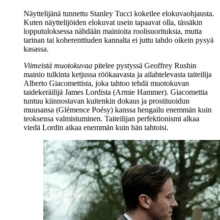
Näyttelijänä tunnettu
Stanley Tucci
kokeilee elokuvaohjausta.
Kuten näyttelijöiden elokuvat usein tapaavat olla, tässäkin
lopputuloksessa nähdään mainioita roolisuorituksia, mutta
tarinan tai koherenttiuden kannalta ei juttu tahdo oikein pysyä
kasassa.
Viimeistä muotokuvaa
pitelee pystyssä
Geoffrey Rushin
mainio tulkinta ketjussa röökaavasta ja ailahtelevasta taiteilija
Alberto Giacomettista, joka tahtoo tehdä muotokuvan
taidekeräilijä James Lordista (
Armie Hammer
). Giacomettia
tuntuu kiinnostavan kuitenkin dokaus ja prostituoidun
muusansa (
Glémence Poésy
) kanssa hengailu enemmän kuin
teoksensa valmistuminen. Taiteilijan perfektionismi alkaa
viedä Lordin aikaa enemmän kuin hän tahtoisi.