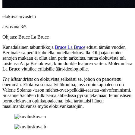
elokuva arvostelu
arvosana
3
/
5
Ohjaus: Bruce La Bruce
Kanadalainen tabunrikkoja
Bruce La Bruce
edusti tämän vuoden
Berlinalessa peräti kahdella uudella elokuvalla. Ohjaajan omien
sanojen mukaan ei ollut alun perin tarkoitus, mutta elokuvista tuli
toistensa A‑ ja B‑elokuvat, kuin double featurea varten. Molemmissa
La Bruce vittuilee erilaisille ääri-ideologioille.
The Misandrists
on elokuvista selkeästi se, johon on panostettu
enemmän. Elokuva seuraa tyttökoulua, jossa opinkappaleena on
Valerie Solanas
‑tason miehet-ovat-pelkkää-saastaa ‑raivofeminismi.
Susanne Sachßen
tulkitsema abbedissa pyrkii tekemään feministisen
pornoelokuvan opinkappaleena, joka tartuttaisi hänen
maailmankuvansa myös elokuvankatsojiin.