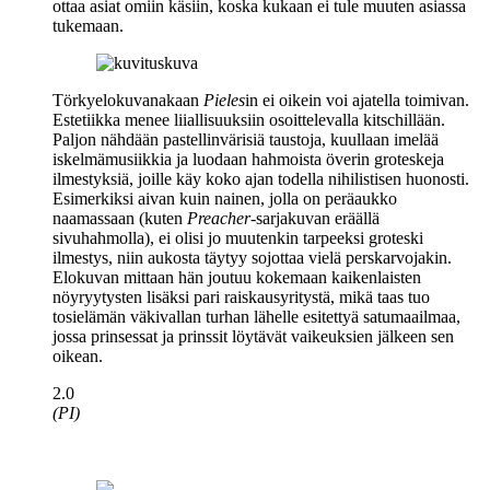
ottaa asiat omiin käsiin, koska kukaan ei tule muuten asiassa
tukemaan.
Törkyelokuvanakaan
Pieles
in ei oikein voi ajatella toimivan.
Estetiikka menee liiallisuuksiin osoittelevalla kitschillään.
Paljon nähdään pastellinvärisiä taustoja, kuullaan imelää
iskelmämusiikkia ja luodaan hahmoista överin groteskeja
ilmestyksiä, joille käy koko ajan todella nihilistisen huonosti.
Esimerkiksi aivan kuin nainen, jolla on peräaukko
naamassaan (kuten
Preacher
-sarjakuvan eräällä
sivuhahmolla), ei olisi jo muutenkin tarpeeksi groteski
ilmestys, niin aukosta täytyy sojottaa vielä perskarvojakin.
Elokuvan mittaan hän joutuu kokemaan kaikenlaisten
nöyryytysten lisäksi pari raiskausyritystä, mikä taas tuo
tosielämän väkivallan turhan lähelle esitettyä satumaailmaa,
jossa prinsessat ja prinssit löytävät vaikeuksien jälkeen sen
oikean.
2.0
(PI)