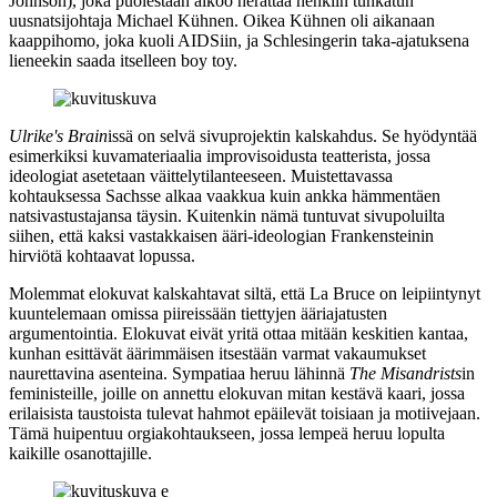
Johnson
), joka puolestaan aikoo herättää henkiin tuhkatun
uusnatsijohtaja
Michael Kühnen
. Oikea Kühnen oli aikanaan
kaappihomo, joka kuoli AIDSiin, ja Schlesingerin taka-ajatuksena
lieneekin saada itselleen boy toy.
Ulrike's Brain
issä on selvä sivuprojektin kalskahdus. Se hyödyntää
esimerkiksi kuvamateriaalia improvisoidusta teatterista, jossa
ideologiat asetetaan väittelytilanteeseen. Muistettavassa
kohtauksessa Sachsse alkaa vaakkua kuin ankka hämmentäen
natsivastustajansa täysin. Kuitenkin nämä tuntuvat sivupoluilta
siihen, että kaksi vastakkaisen ääri-ideologian Frankensteinin
hirviötä kohtaavat lopussa.
Molemmat elokuvat kalskahtavat siltä, että La Bruce on leipiintynyt
kuuntelemaan omissa piireissään tiettyjen ääriajatusten
argumentointia. Elokuvat eivät yritä ottaa mitään keskitien kantaa,
kunhan esittävät äärimmäisen itsestään varmat vakaumukset
naurettavina asenteina. Sympatiaa heruu lähinnä
The Misandrists
in
feministeille, joille on annettu elokuvan mitan kestävä kaari, jossa
erilaisista taustoista tulevat hahmot epäilevät toisiaan ja motiivejaan.
Tämä huipentuu orgiakohtaukseen, jossa lempeä heruu lopulta
kaikille osanottajille.