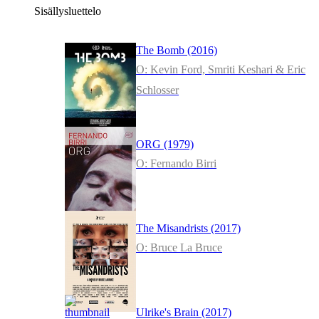
Sisällysluettelo
The Bomb (2016)
O: Kevin Ford, Smriti Keshari & Eric
Schlosser
ORG (1979)
O: Fernando Birri
The Misandrists (2017)
O: Bruce La Bruce
Ulrike's Brain (2017)