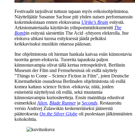
Festivaalit tarjoilivat tuttuun tapaan myös erikoisohjelmistoa.
Näyttelijätär
Susanne Sachsse
piti yhden naisen performanssin
kokemuksistaan ennen elokuvansa
Ulrike's Brain
esitystä.
Arkistomateriaalia käyttävän ydinpommidokumentti
The
Bomb
in esitystä säestettiin
The Acid
‑yhtyeen elektrolla. Itse
elokuva uhkasi tuossa esityksessä jäädä pelkäksi
keikkavisuksi musiikin ottaessa pääosan.
Itse ohjelmistosta oli hieman hankala kaivaa esiin kiinnostavia
tuoreita genre-elokuvia. Tuoreita tapauksia paljon
kiinnostavampia olivat tällä kertaa retrospektiivit. Berliinin
Museum der Film und Fernsehenissä oli esillä näyttely
"Things to Come – Science Fiction in Film", joten Deutsche
Kinemathekin osuudessa Berlinalen ohjelmistosta oli esillä
komea kattaus science fiction ‑elokuvia; niitä, joiden
esineistöä näyttelyssä oli esillä, sekä muutamia
kiinnostavampia kuriositeetteja. Ensin mainittuja edustivat
esimerkiksi
Alien
,
Blade Runner
ja
Seconds
. Restauroitu
versio
Andrzej Zulawskin
keskeneräiseksi jääneestä
pääteoksesta
On the Silver Globe
oli puolestaan jälkimmäisten
kohokohtia.