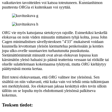
vaikuttavien tavoitteiden voi katsoa toteutuneen. Kunnianhimon
puutteesta
ORG
ia ei kuitenkaan voi syyttää.
ORG
vie myös katsojansa sietokyvyn rajoille. Esimerkiksi keskellä
elokuvaa on noin viiden minuutin mittainen tyhjä kohta, jossa
John
Cagen
minimalistisen sävellysteoksen "4'33" mukaisesti voidaan
kuunnella levottoman yleisön kiemurtelua penkeissään ja kenties
jopa ulko-ovelle suuntaavien turhautunutta puuskutusta.
Sietämättömimmät minuutit ovat aivan elokuvan lopussa kun
kärsimätön yleisö haluaisi jo päästä teatterista vessaan tai röökille tai
oluelle sulattelemaan kokemaansa tykitystä, mutta
ORG
kieltäytyy
päättymästä monta kertaa.
Birri totesi elokuvastaan, että
ORG
valitsee itse yleisönsä. Sen
sisältöä on niin valtavasti, että kuka vain voi tehdä omia tulkintojaan
sen merkityksistä. Jos elokuvaan jaksaa keskittyä edes tovin silloin
tällöin on se lopulta myös ehdottomasti yleisönsä palkitseva
kokemus.
Teoksen tiedot: