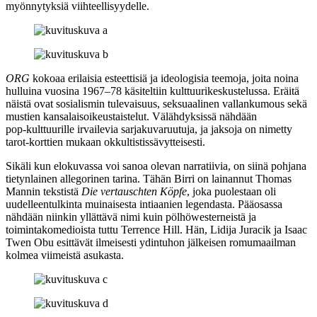
myönnytyksiä viihteellisyydelle.
ORG
kokoaa erilaisia esteettisiä ja ideologisia teemoja, joita noina
hulluina vuosina 1967–78 käsiteltiin kulttuurikeskustelussa. Eräitä
näistä ovat sosialismin tulevaisuus, seksuaalinen vallankumous sekä
mustien kansalaisoikeustaistelut. Välähdyksissä nähdään
pop‑kulttuurille irvailevia sarjakuvaruutuja, ja jaksoja on nimetty
tarot-korttien mukaan okkultistissävytteisesti.
Sikäli kun elokuvassa voi sanoa olevan narratiivia, on siinä pohjana
tietynlainen allegorinen tarina. Tähän Birri on lainannut
Thomas
Mannin
tekstistä
Die vertauschten Köpfe
, joka puolestaan oli
uudelleentulkinta muinaisesta intiaanien legendasta. Pääosassa
nähdään niinkin yllättävä nimi kuin pölhöwesterneistä ja
toimintakomedioista tuttu
Terrence Hill
. Hän,
Lidija Juracik
ja
Isaac
Twen Obu
esittävät ilmeisesti ydintuhon jälkeisen romumaailman
kolmea viimeistä asukasta.