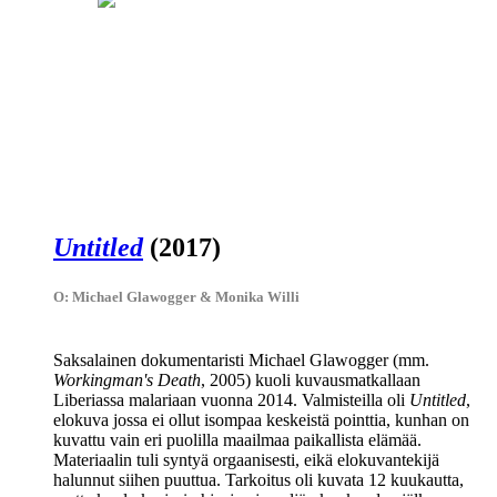
Untitled
(2017)
O: Michael Glawogger & Monika Willi
Saksalainen dokumentaristi
Michael Glawogger
(mm.
Workingman's Death
, 2005) kuoli kuvausmatkallaan
Liberiassa malariaan vuonna 2014. Valmisteilla oli
Untitled
,
elokuva jossa ei ollut isompaa keskeistä pointtia, kunhan on
kuvattu vain eri puolilla maailmaa paikallista elämää.
Materiaalin tuli syntyä orgaanisesti, eikä elokuvantekijä
halunnut siihen puuttua. Tarkoitus oli kuvata 12 kuukautta,