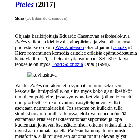
Pieles
(2017)
Skins
(O: Eduardo Casanova)
Ohjaaja-käsikirjoittaja
Eduardo Casanovan
esikoiselokuva
Pieles
vaikuttaa kiehtovalta aihepiirinsä ja visuaalisuutensa
puolesta: se on kuin
Wes Anderson
olisi ohjannut
Freaks
in!
Kiero romanttinen komedia esittelee erilaisia epämuodostumia
kantavia ihmisiä, ja heidän sydänsurujaan. Selkeä esikuva
teokselle on myös
Todd Solondzin
Onni
(1998).
Vaikka
Pieles
on rakennettu sympatian luomiseksi sen
keskeisille ihmispoloille, on siinä myös koko ajan ilkeähkön
tuntuinen pohjavire, jossa synnynnäiset viat (oli ne toteutettu
niin prosteettisesti kuin vammaisnäyttelijöiden avulla)
asetetaan naurunalaiseksi. Jos sanoma on kullekin tulla
sinuiksi oman ruumiinsa kanssa, elokuva menee mönkään
esittämällä erilaiset harkitsemattomat silpomiset ja jopa
kuolemaan johtavan itsensätelomisen oikeina ratkaisuina. Ei
myöskään kannata ajatella
Pieles
in hahmoja transihmisten
metaforina, sillä muuten sen sanoma tuntuu olevan tylysti