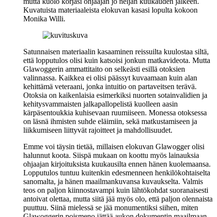
mutta kuolo korjasi ohjaajan jo neljän kuukauden jälkeen.
Kuvatuista materiaaleista elokuvan kasasi lopulta kokoon
Monika Willi
.
Satunnaisen materiaalin kasaaminen reissuilta kuulostaa siltä,
että lopputulos olisi kuin katsoisi jonkun matkavideota. Mutta
Glawoggerin ammattitaito on selkeästi esillä otoksien
valinnassa. Kaikkea ei olisi päässyt kuvaamaan kuin alan
kehittämä veteraani, jonka intuitio on partaveitsen terävä.
Otoksia on kaikenlaisia esimerkiksi nuorten sotainvalidien ja
kehitysvammaisten jalkapallopelistä kuolleen aasin
kärpäsentoukkia kuhisevaan ruumiiseen. Monessa otoksessa
on läsnä ihmisten suhde eläimiin, sekä matkustamiseen ja
liikkumiseen liittyvät rajoitteet ja mahdollisuudet.
Emme voi täysin tietää, millaisen elokuvan Glawogger olisi
halunnut koota. Siispä mukaan on koottu myös lainauksia
ohjaajan kirjoituksista kuukausilta ennen hänen kuolemaansa.
Lopputulos tuntuu kuitenkin edesmenneen henkilökohtaiselta
sanomalta, ja hänen maailmankuvansa kuvaukselta. Valmis
teos on paljon kiinnostavampi kuin lähtökohdat suoranaisesti
antoivat olettaa, mutta siitä jää myös olo, että paljon olennaista
puuttuu. Siinä mielessä se jää monumentiksi siihen, miten
Glawoggerin poismeno jättää aukon dokumentin maailmaan.