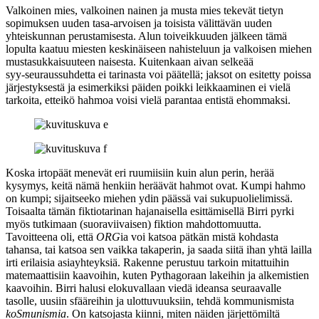
Valkoinen mies, valkoinen nainen ja musta mies tekevät tietyn
sopimuksen uuden tasa-arvoisen ja toisista välittävän uuden
yhteiskunnan perustamisesta. Alun toiveikkuuden jälkeen tämä
lopulta kaatuu miesten keskinäiseen nahisteluun ja valkoisen miehen
mustasukkaisuuteen naisesta. Kuitenkaan aivan selkeää
syy‑seuraussuhdetta ei tarinasta voi päätellä; jaksot on esitetty poissa
järjestyksestä ja esimerkiksi päiden poikki leikkaaminen ei vielä
tarkoita, etteikö hahmoa voisi vielä parantaa entistä ehommaksi.
Koska irtopäät menevät eri ruumiisiin kuin alun perin, herää
kysymys, keitä nämä henkiin heräävät hahmot ovat. Kumpi hahmo
on kumpi; sijaitseeko miehen ydin päässä vai sukupuolielimissä.
Toisaalta tämän fiktiotarinan hajanaisella esittämisellä Birri pyrki
myös tutkimaan (suoraviivaisen) fiktion mahdottomuutta.
Tavoitteena oli, että
ORG
ia voi katsoa pätkän mistä kohdasta
tahansa, tai katsoa sen vaikka takaperin, ja saada siitä ihan yhtä lailla
irti erilaisia asiayhteyksiä. Rakenne perustuu tarkoin mitattuihin
matemaattisiin kaavoihin, kuten Pythagoraan lakeihin ja alkemistien
kaavoihin. Birri halusi elokuvallaan viedä ideansa seuraavalle
tasolle, uusiin sfääreihin ja ulottuvuuksiin, tehdä kommunismista
koSmunismia
. On katsojasta kiinni, miten näiden järjettömiltä