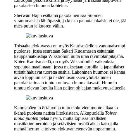
Euroopan pakolaiskriisiä ja Syyriasta ja Irakista saapuvien
pakolaisten huonoa kohtelua.
Sherwan Hajin
esittämä pakolainen saa Suomen
viranomaisilta lähtöpassit, ja koska paluuta takaisin ei ole, jää
mies puun ja kuoren väliin.
Toisaalta elokuvassa on myös Kaurismäelle tavanomaisempi
puolensa, jossa seurataan
Sakari Kuosmasen
esittämän
kauppamatkustaja Wikströmin uutta uraa ravintolanpitäjänä.
Kuten Kaurismäellä, on myös Wikströmillä vaikeuksia
sopeutua maailmaan, jossa maksetaan euroilla ja japanilaiset
turistit haluavat tuoretta sushia. Lakoninen huumori ei kanna
aivan loppuun asti ja näiden osuuksien yhdistäminen
pakolaistarinaan tuntuu ontuvan huomattavasti. Huomio
tuntuu olevan lopulta liian paljon ohjaajan mukavuusalueella.
Kaurismäen jo 80‑luvulta tuttu elokuvien muoto alkaa jo
ikänsä puolesta natista liitoksistaan. Alkupuolella
Toivon
tuolla puolen
pelaa hyvin, mutta lopussa irrallisten
musiikkinumeroiden ja setävitsien myötä alkaa katsojalla
mennä hermo ja toivoo elokuvan etenevän nopeammin.