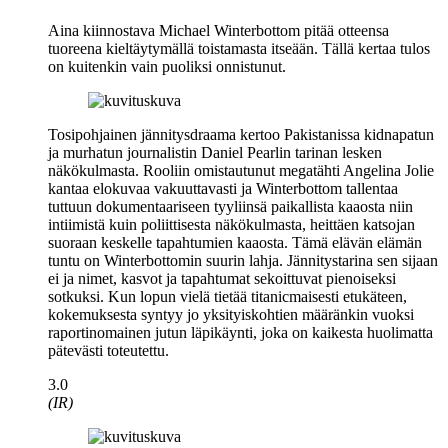
Aina kiinnostava
Michael Winterbottom
pitää otteensa
tuoreena kieltäytymällä toistamasta itseään. Tällä kertaa tulos
on kuitenkin vain puoliksi onnistunut.
Tosipohjainen jännitysdraama kertoo Pakistanissa kidnapatun
ja murhatun journalistin
Daniel Pearlin
tarinan lesken
näkökulmasta. Rooliin omistautunut megatähti
Angelina Jolie
kantaa elokuvaa vakuuttavasti ja Winterbottom tallentaa
tuttuun dokumentaariseen tyyliinsä paikallista kaaosta niin
intiimistä kuin poliittisesta näkökulmasta, heittäen katsojan
suoraan keskelle tapahtumien kaaosta. Tämä elävän elämän
tuntu on Winterbottomin suurin lahja. Jännitystarina sen sijaan
ei ja nimet, kasvot ja tapahtumat sekoittuvat pienoiseksi
sotkuksi. Kun lopun vielä tietää titanicmaisesti etukäteen,
kokemuksesta syntyy jo yksityiskohtien määränkin vuoksi
raportinomainen jutun läpikäynti, joka on kaikesta huolimatta
pätevästi toteutettu.
3.0
(IR)