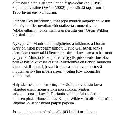
ollut
Will Selfin
Gus van Santin
Psyko
-remaken (1998)
kirjallinen vastine
Dorian
(2002), joka siirtää tapahtumat
1980‑luvun gay‑kulttuuriin.
Duncan Roy
kuitenkin ylittää jopa muuten lahjakkaan Selfin
hölmöyden riemuvoiton videotaiteesta ammentavalla
"elokuvallaan", jonka mainitaan perustuvan
"Oscar Wilden
kirjoituksiin"
.
Nykypäivän Manhattanille sijoitetussa tulkinnassa Dorian
Gray on nuori puppelimallipoju
David Gallagher
, jonka
olemuksen ontto takki lienee tarkoitettu kuvastamaan hahmon
tyhjyyttä. Muistio taiteilijoille: tyhjyyttä pitää osata ilmaista,
pelkkä tyhjiö kuvassa ei riitä. Muotokuva on tietysti muutettu
videoinstallaatioksi, jossa Dorian saa elokuvan edetessä
muutaman syylän ja pari arpea – joihin Roy zoomailee
vimmatusti.
Halpiskameralla tallennettu, räikeästi neonvalaistu kuva
jakautuu usein monistetuksi mosaiikiksi, kenties
tarkoituksenaan kuvata Dorianin sielun ja/tai modernin
ihmisen pirstaloituneisuutta. Kunpa Wilde vain olisi ollut näin
lahjakas, olisi säästynyt paljon paperia.
Jos puu kaatuu metsässä ja alle jää kaikki maailman