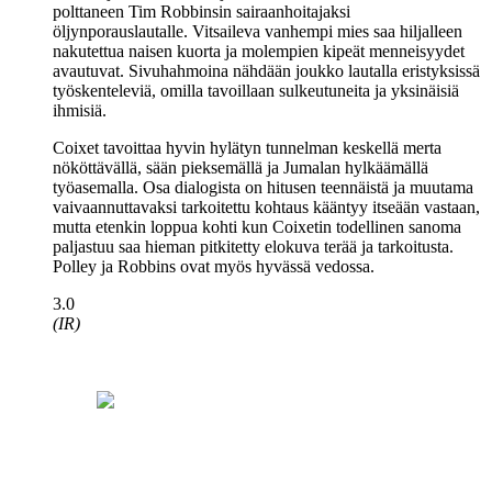
polttaneen
Tim Robbinsin
sairaanhoitajaksi
öljynporauslautalle. Vitsaileva vanhempi mies saa hiljalleen
nakutettua naisen kuorta ja molempien kipeät menneisyydet
avautuvat. Sivuhahmoina nähdään joukko lautalla eristyksissä
työskenteleviä, omilla tavoillaan sulkeutuneita ja yksinäisiä
ihmisiä.
Coixet tavoittaa hyvin hylätyn tunnelman keskellä merta
nököttävällä, sään pieksemällä ja Jumalan hylkäämällä
työasemalla. Osa dialogista on hitusen teennäistä ja muutama
vaivaannuttavaksi tarkoitettu kohtaus kääntyy itseään vastaan,
mutta etenkin loppua kohti kun Coixetin todellinen sanoma
paljastuu saa hieman pitkitetty elokuva terää ja tarkoitusta.
Polley ja Robbins ovat myös hyvässä vedossa.
3.0
(IR)