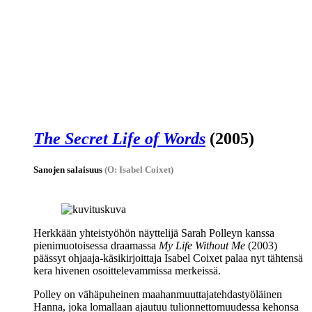
The Secret Life of Words
(2005)
Sanojen salaisuus
(O: Isabel Coixet)
Herkkään yhteistyöhön näyttelijä
Sarah Polleyn
kanssa
pienimuotoisessa draamassa
My Life Without Me
(2003)
päässyt ohjaaja-käsikirjoittaja
Isabel Coixet
palaa nyt tähtensä
kera hivenen osoittelevammissa merkeissä.
Polley on vähäpuheinen maahanmuuttajatehdastyöläinen
Hanna, joka lomallaan ajautuu tulionnettomuudessa kehonsa