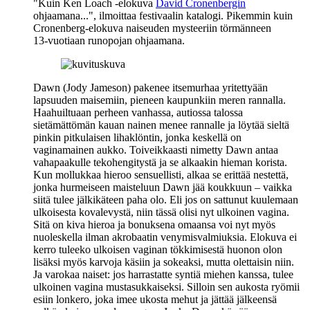
"Kuin
Ken Loach
‑elokuva
David Cronenbergin
ohjaamana..."
, ilmoittaa festivaalin katalogi. Pikemmin kuin
Cronenberg-elokuva naiseuden mysteeriin törmänneen
13‑vuotiaan runopojan ohjaamana.
Dawn (
Jody Jameson
) pakenee itsemurhaa yritettyään
lapsuuden maisemiin, pieneen kaupunkiin meren rannalla.
Haahuiltuaan perheen vanhassa, autiossa talossa
sietämättömän kauan nainen menee rannalle ja löytää sieltä
pinkin pitkulaisen lihaklöntin, jonka keskellä on
vaginamainen aukko. Toiveikkaasti nimetty Dawn antaa
vahapaakulle tekohengitystä ja se alkaakin hieman korista.
Kun mollukkaa hieroo sensuellisti, alkaa se erittää nestettä,
jonka hurmeiseen maisteluun Dawn jää koukkuun – vaikka
siitä tulee jälkikäteen paha olo. Eli jos on sattunut kuulemaan
ulkoisesta kovalevystä, niin tässä olisi nyt ulkoinen vagina.
Sitä on kiva hieroa ja bonuksena omaansa voi nyt myös
nuoleskella ilman akrobaatin venymisvalmiuksia. Elokuva ei
kerro tuleeko ulkoisen vaginan tökkimisestä huonon olon
lisäksi myös karvoja käsiin ja sokeaksi, mutta olettaisin niin.
Ja varokaa naiset: jos harrastatte syntiä miehen kanssa, tulee
ulkoinen vagina mustasukkaiseksi. Silloin sen aukosta ryömii
esiin lonkero, joka imee ukosta mehut ja jättää jälkeensä