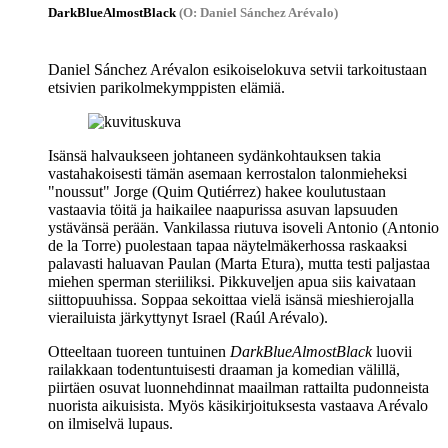
DarkBlueAlmostBlack
(O: Daniel Sánchez Arévalo)
Daniel Sánchez Arévalon
esikoiselokuva setvii tarkoitustaan
etsivien parikolmekymppisten elämiä.
Isänsä halvaukseen johtaneen sydänkohtauksen takia
vastahakoisesti tämän asemaan kerrostalon talonmieheksi
"noussut" Jorge (
Quim Qutiérrez
) hakee koulutustaan
vastaavia töitä ja haikailee naapurissa asuvan lapsuuden
ystävänsä perään. Vankilassa riutuva isoveli Antonio (
Antonio
de la Torre
) puolestaan tapaa näytelmäkerhossa raskaaksi
palavasti haluavan Paulan (
Marta Etura
), mutta testi paljastaa
miehen sperman steriiliksi. Pikkuveljen apua siis kaivataan
siittopuuhissa. Soppaa sekoittaa vielä isänsä mieshierojalla
vierailuista järkyttynyt Israel (
Raúl Arévalo
).
Otteeltaan tuoreen tuntuinen
DarkBlueAlmostBlack
luovii
railakkaan todentuntuisesti draaman ja komedian välillä,
piirtäen osuvat luonnehdinnat maailman rattailta pudonneista
nuorista aikuisista. Myös käsikirjoituksesta vastaava Arévalo
on ilmiselvä lupaus.