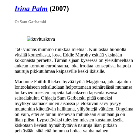
Irina Palm
(2007)
O: Sam Garbarski
"60‑vuotias mummo runkkaa miehiä"
. Kuulostaa huonolta
vitsiltä komediasta, jossa
Eddie Murphy
esittää yksinään
kokonaista perhettä. Tämän sijaan kyseessä on yleisilmeeltään
ankean koruton eurodraama, joka irrottaa konseptista halpoja
nauruja pikkutuhmaa kaipaaville keski-ikäisille.
Marianne Faithfull
tekee hyvää työtä Maggiena, joka ajautuu
lontoolaiseen seksiluolaan helpottamaan seinäreiästä munansa
tunkevien miesten tarpeita kattaakseen lapsenlapsensa
sairaalakulut. Ohjaaja
Sam Garbarski
pitää onneksi
nyyhkydraamaosuuden aisoissa ja elokuvan sävy pysyy
muutenkin kiitettävän hallittuna, ylilyöntejä välttäen. Ongelma
on vain, ettei se tunnu menevän mihinkään suuntaan ja on
liian pliisu. Lypsettäviksi tulevien miesten kustannuksella
kiskotaan lievästi hymähdyttäviä nauruja liian pitkään
pelkästään siitä että hommaa hoitaa vanha nainen.