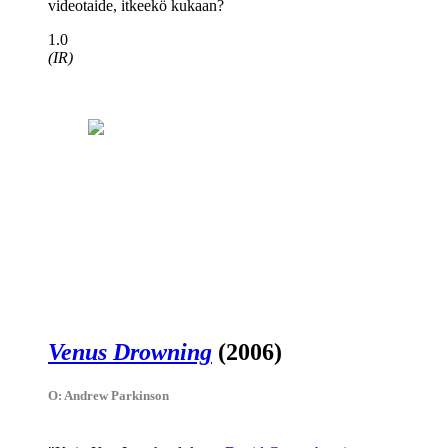
videotaide, itkeekö kukaan?
1.0
(IR)
Venus Drowning
(2006)
O: Andrew Parkinson