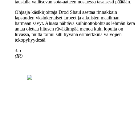
taustalla vallitsevan sota-aatteen nostaessa tasaisesti päätään.
Ohjaaja-käsikirjoittaja
Drod Shaul
asettaa rinnakkain
lapsuuden yksinkertaiset tarpeet ja aikuisten maailman
harmaan sävyt. Alussa nähtävä suihinottokohtaus lehmän kera
antaa olettaa hitusen räväkämpää menoa kuin lopulta on
luvassa, mutta toimii silti hyvänä esimerkkinä valvojien
tekopyhyydestä.
3.5
(IR)