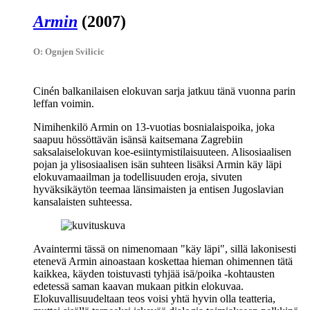
Armin
(2007)
O: Ognjen Svilicic
Cinén balkanilaisen elokuvan sarja jatkuu tänä vuonna parin
leffan voimin.
Nimihenkilö Armin on 13‑vuotias bosnialaispoika, joka
saapuu hössöttävän isänsä kaitsemana Zagrebiin
saksalaiselokuvan koe‑esiintymistilaisuuteen. Alisosiaalisen
pojan ja ylisosiaalisen isän suhteen lisäksi Armin käy läpi
elokuvamaailman ja todellisuuden eroja, sivuten
hyväksikäytön teemaa länsimaisten ja entisen Jugoslavian
kansalaisten suhteessa.
Avaintermi tässä on nimenomaan "käy läpi", sillä lakonisesti
etenevä Armin ainoastaan koskettaa hieman ohimennen tätä
kaikkea, käyden toistuvasti tyhjää isä/poika ‑kohtausten
edetessä saman kaavan mukaan pitkin elokuvaa.
Elokuvallisuudeltaan teos voisi yhtä hyvin olla teatteria,