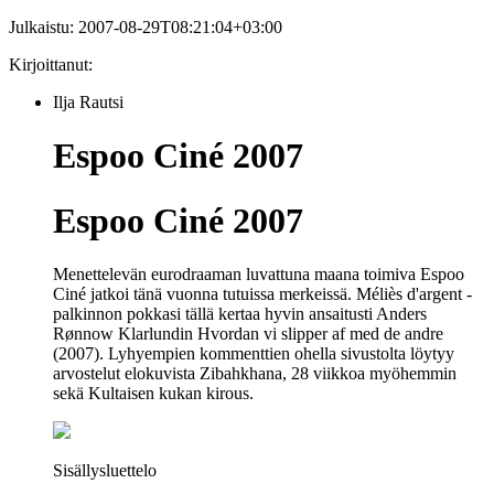
Julkaistu:
2007-08-29T08:21:04+03:00
Kirjoittanut:
Ilja Rautsi
Espoo Ciné 2007
Espoo Ciné 2007
Menettelevän eurodraaman luvattuna maana toimiva Espoo
Ciné jatkoi tänä vuonna tutuissa merkeissä. Méliès d'argent -
palkinnon pokkasi tällä kertaa hyvin ansaitusti Anders
Rønnow Klarlundin Hvordan vi slipper af med de andre
(2007). Lyhyempien kommenttien ohella sivustolta löytyy
arvostelut elokuvista Zibahkhana, 28 viikkoa myöhemmin
sekä Kultaisen kukan kirous.
Sisällysluettelo