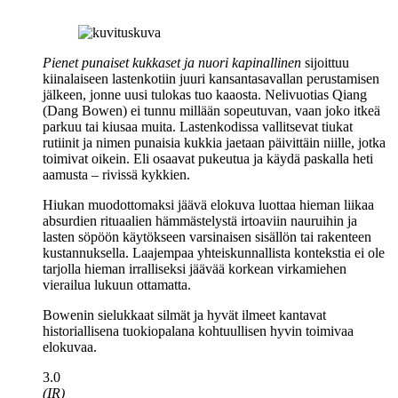
Pienet punaiset kukkaset ja nuori kapinallinen
sijoittuu
kiinalaiseen lastenkotiin juuri kansantasavallan perustamisen
jälkeen, jonne uusi tulokas tuo kaaosta. Nelivuotias Qiang
(
Dang Bowen
) ei tunnu millään sopeutuvan, vaan joko itkeä
parkuu tai kiusaa muita. Lastenkodissa vallitsevat tiukat
rutiinit ja nimen punaisia kukkia jaetaan päivittäin niille, jotka
toimivat oikein. Eli osaavat pukeutua ja käydä paskalla heti
aamusta – rivissä kykkien.
Hiukan muodottomaksi jäävä elokuva luottaa hieman liikaa
absurdien rituaalien hämmästelystä irtoaviin nauruihin ja
lasten söpöön käytökseen varsinaisen sisällön tai rakenteen
kustannuksella. Laajempaa yhteiskunnallista kontekstia ei ole
tarjolla hieman irralliseksi jäävää korkean virkamiehen
vierailua lukuun ottamatta.
Bowenin sielukkaat silmät ja hyvät ilmeet kantavat
historiallisena tuokiopalana kohtuullisen hyvin toimivaa
elokuvaa.
3.0
(IR)