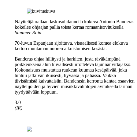
Näyttelijäurallaan laskusuhdannetta kokeva
Antonio Banderas
kokeilee ohjaajan pallia toista kertaa romaanisovituksella
Summer Rain
.
70‑luvun Espanjaan sijoittuva, visuaalisesti komea elokuva
kertoo muutaman nuoren aikuistumisen kesästä.
Banderas ohjaa hillitysti ja harkiten, josta räväkämpänä
poikkeuksena alun kuvallisesti irrotteleva tajunnanvirtajakso.
Kokonaisuus muistuttaa raukean kuumaa kesäpäivää, joka
tuntuu jatkuvan ikuisesti, hyvässä ja pahassa. Vaikka
tiivistämistä kaivattaisiin, Banderasin kerronta kantaa osaavien
näyttelijöiden ja hyvien musiikkivalintojen avituksella tarinan
tyydyttävään loppuun.
3.0
(IR)