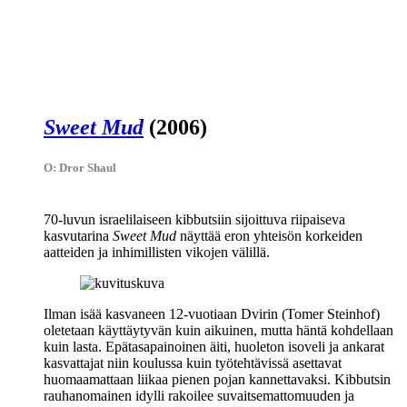
Sweet Mud
(2006)
O: Dror Shaul
70‑luvun israelilaiseen kibbutsiin sijoittuva riipaiseva
kasvutarina
Sweet Mud
näyttää eron yhteisön korkeiden
aatteiden ja inhimillisten vikojen välillä.
Ilman isää kasvaneen 12‑vuotiaan Dvirin (
Tomer Steinhof
)
oletetaan käyttäytyvän kuin aikuinen, mutta häntä kohdellaan
kuin lasta. Epätasapainoinen äiti, huoleton isoveli ja ankarat
kasvattajat niin koulussa kuin työtehtävissä asettavat
huomaamattaan liikaa pienen pojan kannettavaksi. Kibbutsin
rauhanomainen idylli rakoilee suvaitsemattomuuden ja