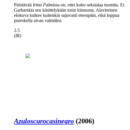
Piristävää
Irina Palm
issa on, ettei koko seksialaa tuomita. Ei
Garbarskia sen käsittelykään tosin kiinnosta. Alavireinen
elokuva kulkee kuitenkin sujuvasti eteenpäin, eikä loppua
pureskella aivan valmiiksi.
2.5
(IR)
Azuloscurocasinegro
(2006)