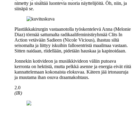
nimetty ja sisältää luontevia nuoria näyttelijöitä. Öh, niin, ja
siinäpä se.
Plastiikkakirurgin vastaanotolla työskentelevä Anna (
Melonie
Diaz
) törmää sattumalta radikaalifeministiryhmää Clits In
Action vetävään Sadieen (
Nicole Vicious
), ihastuu siltä
seisomalta ja liittyy iskuihin fallosentristä maailmaa vastaan.
Sitten naidaan, riidellään, pidetään hauskaa ja kapinoidaan.
Jonnekin kotivideon ja musiikkivideon väliin putoava
kerronta on hektistä, mutta pelkkä asenne ja energia eivät riitä
kannattelemaan kokonaista elokuvaa. Käteen jää irtonauruja
ja muutama ihan osuva draamakohtaus.
2.0
(IR)