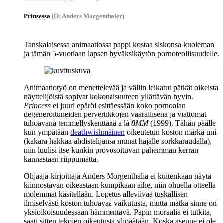
Prinsessa
(O: Anders Morgenthaler)
Tanskalaisessa animaatiossa pappi kostaa siskonsa kuoleman
ja tämän 5‑vuotiaan lapsen hyväksikäytön pornoteollisuudelle.
Animaatiotyö on menettelevää ja väliin leikatut pätkät oikeista
näyttelijöistä sopivat kokonaisuuteen yllättävän hyvin.
Princess
ei juuri epäröi esittäessään koko pornoalan
degeneroituneiden pervertikkojen vaarallisena ja viattomat
tuhoavana temmellyskenttänä a lá
8MM
(1999). Tähän päälle
kun ympätään
deathwishmäinen
oikeutetun koston märkä uni
(kakara hakkaa ahdistelijansa munat hajalle sorkkaraudalla),
niin luulisi itse kunkin provosoituvan pahemman kerran
kannastaan riippumatta.
Ohjaaja-kirjoittaja
Anders Morgenthalia
ei kuitenkaan näytä
kiinnostavan oikeastaan kumpikaan aihe, niin ohuella otteella
molemmat käsitellään. Lopetus alleviivaa tuskallisen
ilmiselvästi koston tuhoavaa vaikutusta, mutta matka sinne on
yksioikoisuudessaan hämmentävä. Papin moraalia ei tutkita,
saati sitten tekojen oikeutusta ylipäätään. Koska asenne ei ole