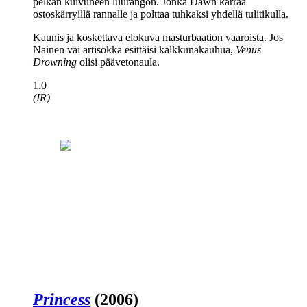
pelkän kuivuneen luurangon. Jonka Dawn kärrää
ostoskärryillä rannalle ja polttaa tuhkaksi yhdellä tulitikulla.
Kaunis ja koskettava elokuva masturbaation vaaroista. Jos
Nainen vai artisokka esittäisi kalkkunakauhua,
Venus
Drowning
olisi päävetonaula.
1.0
(IR)
Princess
(2006)