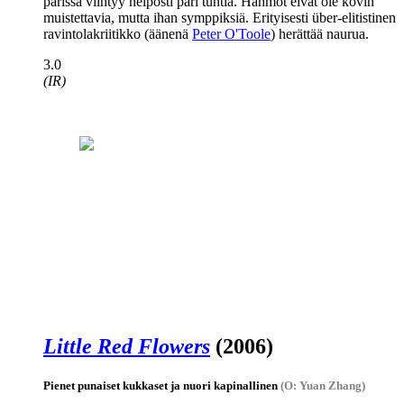
parissa viihtyy helposti pari tuntia. Hahmot eivät ole kovin
muistettavia, mutta ihan symppiksiä. Erityisesti über-elitistinen
ravintolakriitikko (äänenä
Peter O'Toole
) herättää naurua.
3.0
(IR)
Little Red Flowers
(2006)
Pienet punaiset kukkaset ja nuori kapinallinen
(O: Yuan Zhang)