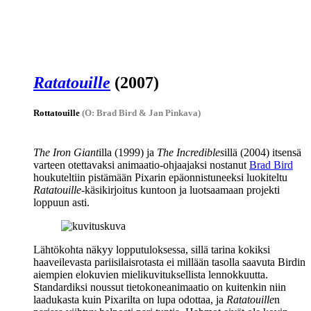
Ratatouille
(2007)
Rottatouille
(O: Brad Bird & Jan Pinkava)
The Iron Giant
illa (1999) ja
The Incredibles
illä (2004) itsensä
varteen otettavaksi animaatio-ohjaajaksi nostanut
Brad Bird
houkuteltiin pistämään Pixarin epäonnistuneeksi luokiteltu
Ratatouille
-käsikirjoitus kuntoon ja luotsaamaan projekti
loppuun asti.
Lähtökohta näkyy lopputuloksessa, sillä tarina kokiksi
haaveilevasta pariisilaisrotasta ei millään tasolla saavuta Birdin
aiempien elokuvien mielikuvituksellista lennokkuutta.
Standardiksi noussut tietokoneanimaatio on kuitenkin niin
laadukasta kuin Pixarilta on lupa odottaa, ja
Ratatouille
n