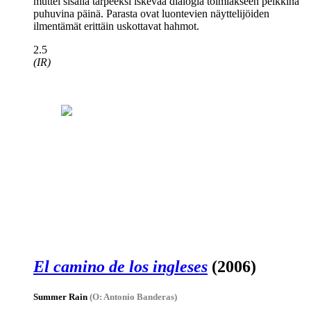
muttei sisällä tarpeeksi iskevää dialogia toimiakseen pelkkinä
puhuvina päinä. Parasta ovat luontevien näyttelijöiden
ilmentämät erittäin uskottavat hahmot.
2.5
(IR)
El camino de los ingleses
(2006)
Summer Rain
(O: Antonio Banderas)