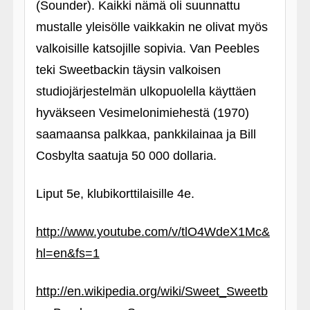
(Sounder). Kaikki nämä oli suunnattu
mustalle yleisölle vaikkakin ne olivat myös
valkoisille katsojille sopivia. Van Peebles
teki Sweetbackin täysin valkoisen
studiojärjestelmän ulkopuolella käyttäen
hyväkseen Vesimelonimiehestä (1970)
saamaansa palkkaa, pankkilainaa ja Bill
Cosbylta saatuja 50 000 dollaria.
Liput 5e, klubikorttilaisille 4e.
http://www.youtube.com/v/tlO4WdeX1Mc&
hl=en&fs=1
http://en.wikipedia.org/wiki/Sweet_Sweetb