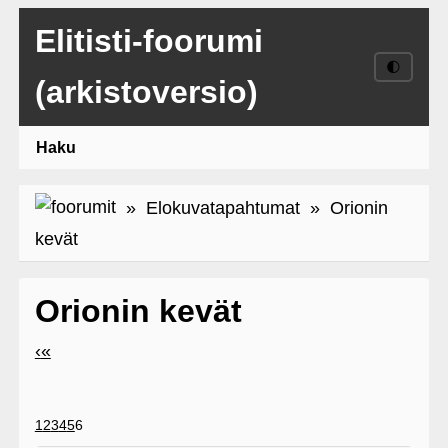
Elitisti-foorumi
🌓
(arkistoversio)
Haku
»
Elokuvatapahtumat
» Orionin
kevät
Orionin kevät
‹
«
1
2
3
4
5
6