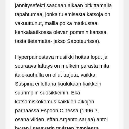
jannitysefekti saadaan aikaan pitkittamalla
tapahtumaa, jonka tulemisesta katsoja on
vakuuttunut, mallia poika matkustaa
kenkalaatikossa olevan pommin kanssa
tasta tietamatta- jakso Saboteurissa).
Hyperpainostava musiikki hoitaa loput ja
seuraava lattays on melkein parasta mita
italokauhulla on ollut tarjota, vaikka
Suspiria ei leffana kuulukaan kaikkein
suurimpiin suosikkeihin. Eka
katsomiskokemus kaikkien aikojen
parhaassa Espoon Cinessa (1996 ?,
osana viiden leffan Argento-sarjaa) antoi
hyvan lisasavarin tavisten hyppiessa