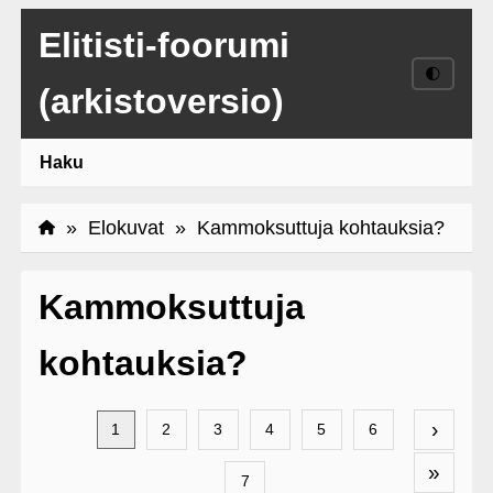
Elitisti-foorumi
🌓
(arkistoversio)
Haku
»
Elokuvat
» Kammoksuttuja kohtauksia?
Kammoksuttuja
kohtauksia?
›
1
2
3
4
5
6
»
7