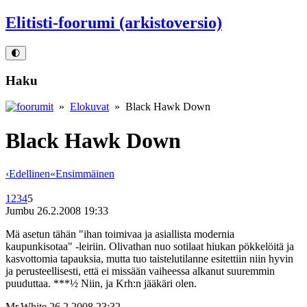
Elitisti-foorumi (arkistoversio)
🌓
Haku
»
Elokuvat
» Black Hawk Down
Black Hawk Down
‹
Edellinen
«
Ensimmäinen
1
2
3
4
5
Jumbu
26.2.2008 19:33
Mä asetun tähän "ihan toimivaa ja asiallista modernia
kaupunkisotaa" ‑leiriin. Olivathan nuo sotilaat hiukan pökkelöitä ja
kasvottomia tapauksia, mutta tuo taistelutilanne esitettiin niin hyvin
ja perusteellisesti, että ei missään vaiheessa alkanut suuremmin
puuduttaa. ***½ Niin, ja Krh:n jääkäri olen.
Mr.White
26.2.2008 23:32