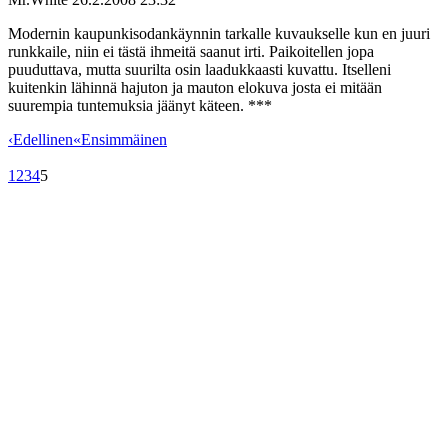
Modernin kaupunkisodankäynnin tarkalle kuvaukselle kun en juuri
runkkaile, niin ei tästä ihmeitä saanut irti. Paikoitellen jopa
puuduttava, mutta suurilta osin laadukkaasti kuvattu. Itselleni
kuitenkin lähinnä hajuton ja mauton elokuva josta ei mitään
suurempia tuntemuksia jäänyt käteen. ***
‹
Edellinen
«
Ensimmäinen
1
2
3
4
5