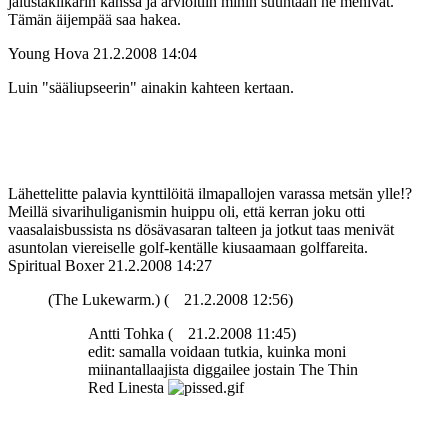
jalustakiikarin kanssa ja arvioitiin mihin suuntaan ne menivät.
Tämän äijempää saa hakea.
Young Hova
21.2.2008 14:04
Luin "sääliupseerin" ainakin kahteen kertaan.
Lähettelitte palavia kynttilöitä ilmapallojen varassa metsän ylle!?
Meillä sivarihuliganismin huippu oli, että kerran joku otti
vaasalaisbussista ns dösävasaran talteen ja jotkut taas menivät
asuntolan viereiselle golf-kentälle kiusaamaan golffareita.
Spiritual Boxer
21.2.2008 14:27
(The Lukewarm.) (
21.2.2008 12:56)
Antti Tohka (
21.2.2008 11:45)
edit: samalla voidaan tutkia, kuinka moni
miinantallaajista diggailee jostain The Thin
Red Linesta