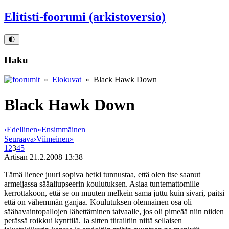
Elitisti-foorumi (arkistoversio)
🌓
Haku
»
Elokuvat
» Black Hawk Down
Black Hawk Down
‹
Edellinen
«
Ensimmäinen
Seuraava
›
Viimeinen
»
1
2
3
4
5
Artisan
21.2.2008 13:38
Tämä lienee juuri sopiva hetki tunnustaa, että olen itse saanut
armeijassa sääaliupseerin koulutuksen. Asiaa tuntemattomille
kerrottakoon, että se on muuten melkein sama juttu kuin sivari, paitsi
että on vähemmän ganjaa. Koulutuksen olennainen osa oli
säähavaintopallojen lähettäminen taivaalle, jos oli pimeää niin niiden
perässä roikkui kynttilä. Ja sitten tiirailtiin niitä sellaisen