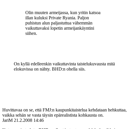
Olin muuten armeijassa, kun yritin katsoa
illan kuluksi Private Ryania. Paljon
puhistun alun paljastuttua vähemmän
vaikuttavaksi lopetin armeijankäyntini
siihen.
On kyllä edelleenkin vaikuttavinta taistelukuvausta mitä
elokuvissa on nähty. BHD:n ohella siis.
Huvittavaa on se, että FMJ:n kaupunkitaistelua kehdataan hehkuttaa,
vaikka sehän se vasta täysin epärealistista kohkausta on.
JariM
21.2.2008 14:46