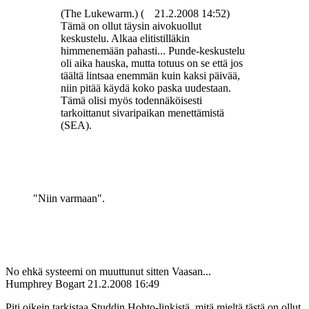
(The Lukewarm.) (
21.2.2008 14:52)
Tämä on ollut täysin aivokuollut
keskustelu. Alkaa elitistilläkin
himmenemään pahasti... Punde-keskustelu
oli aika hauska, mutta totuus on se että jos
täältä lintsaa enemmän kuin kaksi päivää,
niin pitää käydä koko paska uudestaan.
Tämä olisi myös todennäköisesti
tarkoittanut sivaripaikan menettämistä
(SEA).
"Niin varmaan".
No ehkä systeemi on muuttunut sitten Vaasan...
Humphrey Bogart
21.2.2008 16:49
Piti oikein tarkistaa Studdin Hohto-linkistä, mitä mieltä tästä on ollut.