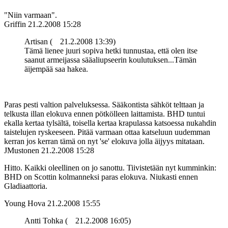
"Niin varmaan".
Griffin
21.2.2008 15:28
Artisan (
21.2.2008 13:39)
Tämä lienee juuri sopiva hetki tunnustaa, että olen itse
saanut armeijassa sääaliupseerin koulutuksen...Tämän
äijempää saa hakea.
Paras pesti valtion palveluksessa. Sääkontista sähköt telttaan ja
telkusta illan elokuva ennen pötkölleen laittamista. BHD tuntui
ekalla kertaa tylsältä, toisella kertaa krapulassa katsoessa nukahdin
taistelujen ryskeeseen. Pitää varmaan ottaa katseluun uudemman
kerran jos kerran tämä on nyt 'se' elokuva jolla äijyys mitataan.
JMustonen
21.2.2008 15:28
Hitto. Kaikki oleellinen on jo sanottu. Tiivistetään nyt kumminkin:
BHD on Scottin kolmanneksi paras elokuva. Niukasti ennen
Gladiaattoria.
Young Hova
21.2.2008 15:55
Antti Tohka (
21.2.2008 16:05)