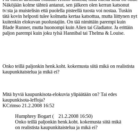
Näköjään kolme tähteä antanut, sen jälkeen olen kerran katsonut
tv:sta ja muistelisin että puolella pisteellä tuosta voi nostaa. Tuskin
tätä kovin helposti tulee kolmatta kertaa katsottua, mutta liittynen nyt
kuitenkin elokuvan puolustajiin. On tää nimittäin parempi kuin
Blade Runner, mutta huonompi kuin Alien tai Gladiator. Ja erittäin
paljon parempi kuin joku tylsä Hannibal tai Thelma & Louise.
Onko teillä paljonkin henk.koht. kokemusta siitä mikä on realistista
kaupunkitaistelua ja mikä ei?
Mitä hyviä kaupunkisota-elokuvia ylipäätään on? Tai edes
kaupunkisota-leffoja?
KCrimso
21.2.2008 16:52
Humphrey Bogart (
21.2.2008 16:50)
Onko teillä paljonkin henk.koht. kokemusta siitä mikä
on realistista kaupunkitaistelua ja mikä ei?