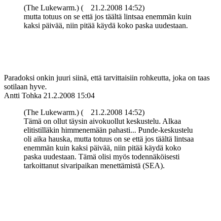
(The Lukewarm.) (
21.2.2008 14:52)
mutta totuus on se että jos täältä lintsaa enemmän kuin
kaksi päivää, niin pitää käydä koko paska uudestaan.
Paradoksi onkin juuri siinä, että tarvittaisiin rohkeutta, joka on taas
sotilaan hyve.
Antti Tohka
21.2.2008 15:04
(The Lukewarm.) (
21.2.2008 14:52)
Tämä on ollut täysin aivokuollut keskustelu. Alkaa
elitistilläkin himmenemään pahasti... Punde-keskustelu
oli aika hauska, mutta totuus on se että jos täältä lintsaa
enemmän kuin kaksi päivää, niin pitää käydä koko
paska uudestaan. Tämä olisi myös todennäköisesti
tarkoittanut sivaripaikan menettämistä (SEA).