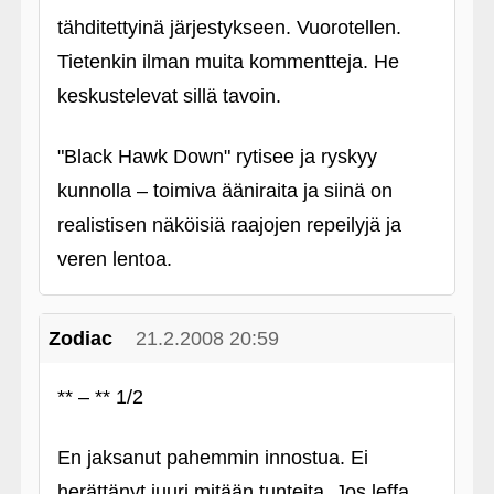
tähditettyinä järjestykseen. Vuorotellen.
Tietenkin ilman muita kommentteja. He
keskustelevat sillä tavoin.
"Black Hawk Down" rytisee ja ryskyy
kunnolla – toimiva ääniraita ja siinä on
realistisen näköisiä raajojen repeilyjä ja
veren lentoa.
Zodiac
21.2.2008 20:59
** – ** 1/2
En jaksanut pahemmin innostua. Ei
herättänyt juuri mitään tunteita. Jos leffa