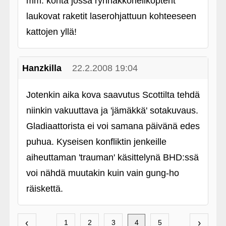
mm. kohta jossa rynnäkköhelikopterit
laukovat raketit laserohjattuun kohteeseen
kattojen yllä!
Hanzkilla
22.2.2008 19:04
Jotenkin aika kova saavutus Scottilta tehdä
niinkin vakuuttava ja 'jämäkkä' sotakuvaus.
Gladiaattorista ei voi samana päivänä edes
puhua. Kyseisen konfliktin jenkeille
aiheuttaman 'trauman' käsittelynä BHD:ssä
voi nähdä muutakin kuin vain gung-ho
räiskettä.
‹
›
1
2
3
4
5