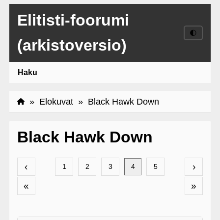
Elitisti-foorumi
🌓
(arkistoversio)
Haku
»
Elokuvat
» Black Hawk Down
Black Hawk Down
‹
›
1
2
3
4
5
«
»