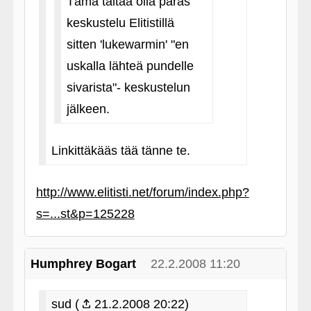
Tämä taitaa olla paras
keskustelu Elitistillä
sitten 'lukewarmin' "en
uskalla lähteä pundelle
sivarista"- keskustelun
jälkeen.
Linkittäkääs tää tänne te.
http://www.elitisti.net/forum/index.php?
s=...st&p=125228
Humphrey Bogart
22.2.2008 11:20
sud (
21.2.2008 20:22)