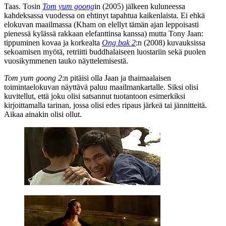
Taas. Tosin
Tom yum goong
in (2005) jälkeen kuluneessa
kahdeksassa vuodessa on ehtinyt tapahtua kaikenlaista. Ei ehkä
elokuvan maailmassa (Kham on elellyt tämän ajan leppoisasti
pienessä kylässä rakkaan elefanttinsa kanssa) mutta
Tony Jaan
:
tippuminen kovaa ja korkealta
Ong bak 2
:n (2008) kuvauksissa
sekoamisen myötä, retriitti buddhalaiseen luostariin sekä puolen
vuosikymmenen tauko näyttelemisestä.
Tom yum goong 2
:n pitäisi olla Jaan ja thaimaalaisen
toimintaelokuvan näyttävä paluu maailmankartalle. Siksi olisi
kuvitellut, että joku olisi satsannut tuotantoon esimerkiksi
kirjoittamalla tarinan, jossa olisi edes ripaus järkeä tai jännitteitä.
Aikaa ainakin olisi ollut.