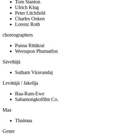
Tom Stanton
Ulrich Klug
Peter Litchfield
Charles Onken
Lorenz Roth
choreographers
Panna Rittikrai
Weerapon Phumatfon
Säveltäjä
Sutham Viravandaj
Levittäjä / Jakelija
Baa-Ram-Ewe
Sahamongkolfilm Co.
Maa
Thaimaa
Genre