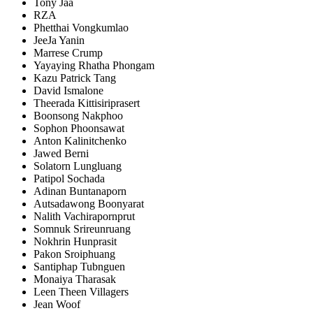
Tony Jaa
RZA
Phetthai Vongkumlao
JeeJa Yanin
Marrese Crump
Yayaying Rhatha Phongam
Kazu Patrick Tang
David Ismalone
Theerada Kittisiriprasert
Boonsong Nakphoo
Sophon Phoonsawat
Anton Kalinitchenko
Jawed Berni
Solatorn Lungluang
Patipol Sochada
Adinan Buntanaporn
Autsadawong Boonyarat
Nalith Vachirapornprut
Somnuk Srireunruang
Nokhrin Hunprasit
Pakon Sroiphuang
Santiphap Tubnguen
Monaiya Tharasak
Leen Theen Villagers
Jean Woof