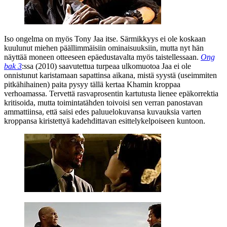
Iso ongelma on myös Tony Jaa itse. Särmikkyys ei ole koskaan
kuulunut miehen päällimmäisiin ominaisuuksiin, mutta nyt hän
näyttää moneen otteeseen epäedustavalta myös taistellessaan.
Ong
bak 3
:ssa (2010) saavutettua turpeaa ulkomuotoa Jaa ei ole
onnistunut karistamaan sapattinsa aikana, mistä syystä (useimmiten
pitkähihainen) paita pysyy tällä kertaa Khamin kroppaa
verhoamassa. Tervettä rasvaprosentin kartutusta lienee epäkorrektia
kritisoida, mutta toimintatähden toivoisi sen verran panostavan
ammattiinsa, että saisi edes paluuelokuvansa kuvauksia varten
kroppansa kiristettyä kadehdittavan esittelykelpoiseen kuntoon.