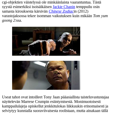
cgi‑objektien väistelyssä ole minkäänlaista vaarantuntua. Tästä
syystä esimerkiksi isoisäikäisen
Jackie Chanin
temppuilu osin
samasta kirouksesta kärsivän
Chinese Zodiac
in (2012)
varastojaksossa tekee isomman vaikutuksen kuin mikään
Tom yum
goong 2
:ssa.
Useat tahot ovat intoilleet Tony Jaan pääasiallista taisteluvastustajaa
näyttelevän
Marrese Crumpin
esiintymisestä. Monimuotoisesti
kamppailulajeja opiskellut jenkkitulokas liikkuukin erinomaisesti ja
selviytyy kunnialla suoraviivaisesta roolistaan, mutta ainakaan tällä