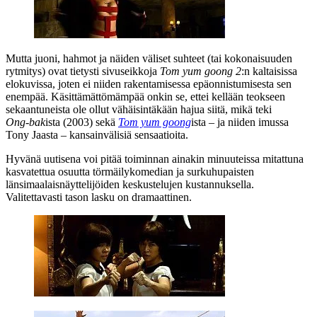
Mutta juoni, hahmot ja näiden väliset suhteet (tai kokonaisuuden
rytmitys) ovat tietysti sivuseikkoja
Tom yum goong 2
:n kaltaisissa
elokuvissa, joten ei niiden rakentamisessa epäonnistumisesta sen
enempää. Käsittämättömämpää onkin se, ettei kellään teokseen
sekaantuneista ole ollut vähäisintäkään hajua siitä, mikä teki
Ong‑bak
ista (2003) sekä
Tom yum goong
ista – ja niiden imussa
Tony Jaasta – kansainvälisiä sensaatioita.
Hyvänä uutisena voi pitää toiminnan ainakin minuuteissa mitattuna
kasvatettua osuutta törmäilykomedian ja surkuhupaisten
länsimaalaisnäyttelijöiden keskustelujen kustannuksella.
Valitettavasti tason lasku on dramaattinen.