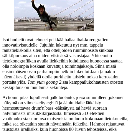
Isot budjetit ovat tehneet pelkkää hallaa thai-koreografien
innovatiivisuudelle. Jujuihin lukeutuu nyt mm. tappelu
rautatiekiskoilla siten, että ottelijoiden ruumiinosista sinkoaa
sähköpurkaus aina niiden viisteässä vastustajaa. Yhteenotto
tietokonegrafiikan avulla liekkeihin loihditussa huoneessa saattaa
olla noloimpia koskaan kuvattuja toimintajaksoja. Siinä missä
ensimmäisen osan parhaimpiin hetkiin lukeutui Jaan (ainakin
näennäisesti) yhdellä otolla purkitettu taistelujuoksu kerrostalon
portaita ylös,
Tom yum goong 2
:ssa kamppailukohtausten otosten
keskipituus on muutamia sekunteja.
Actionin pilaa lopullisesti jälkituotanto, jossa suunnilleen jokainen
näkymä on viimeistelty cgi:llä ja ääniraidalle lätkäisty
hermostuttavaa drum'n'bass ‑säksätystä tai heviä suoraan
halvimmasta musiikkikirjastosta. Ilmeisesti 3D‑efektien
vaatimuksesta suuri osa maisemista on luotu kokonaan tietokoneilla,
mikä saa oikeatkin stuntit näyttämään feikeiltä. Hahmot rajautuvat
taustoista irrallisiksi kuin huonoissa 80‑luvun tehosteissa, eikä