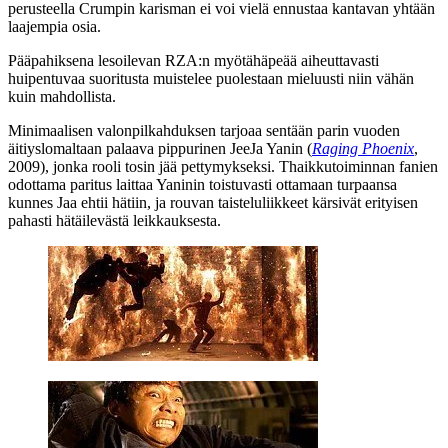
perusteella Crumpin karisman ei voi vielä ennustaa kantavan yhtään
laajempia osia.
Pääpahiksena lesoilevan
RZA:n
myötähäpeää aiheuttavasti
huipentuvaa suoritusta muistelee puolestaan mieluusti niin vähän
kuin mahdollista.
Minimaalisen valonpilkahduksen tarjoaa sentään parin vuoden
äitiyslomaltaan palaava pippurinen
JeeJa Yanin
(
Raging Phoenix
,
2009), jonka rooli tosin jää pettymykseksi. Thaikkutoiminnan fanien
odottama paritus laittaa Yaninin toistuvasti ottamaan turpaansa
kunnes Jaa ehtii hätiin, ja rouvan taisteluliikkeet kärsivät erityisen
pahasti hätäilevästä leikkauksesta.