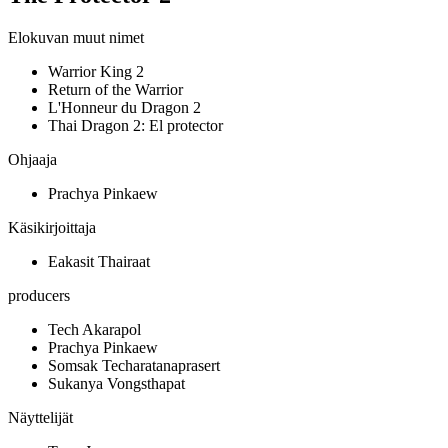
Elokuvan muut nimet
Warrior King 2
Return of the Warrior
L'Honneur du Dragon 2
Thai Dragon 2: El protector
Ohjaaja
Prachya Pinkaew
Käsikirjoittaja
Eakasit Thairaat
producers
Tech Akarapol
Prachya Pinkaew
Somsak Techaratanaprasert
Sukanya Vongsthapat
Näyttelijät