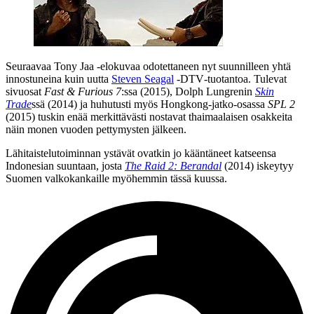
Seuraavaa Tony Jaa ‑elokuvaa odotettaneen nyt suunnilleen yhtä
innostuneina kuin uutta
Steven Seagal
‑DTV‑tuotantoa. Tulevat
sivuosat
Fast & Furious 7
:ssa (2015),
Dolph Lungrenin
Skin
Trade
ssä (2014) ja huhutusti myös Hongkong-jatko-osassa
SPL 2
(2015) tuskin enää merkittävästi nostavat thaimaalaisen osakkeita
näin monen vuoden pettymysten jälkeen.
Lähitaistelutoiminnan ystävät ovatkin jo kääntäneet katseensa
Indonesian suuntaan, josta
The Raid 2: Berandal
(2014) iskeytyy
Suomen valkokankaille myöhemmin tässä kuussa.