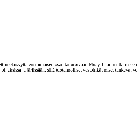
otettiin etäisyyttä ensimmäisen osan taituroivaan Muay Thai ‑mätkimiseen 
ä ohjaksissa ja järjissään, sillä tuotannolliset vastoinkäymiset tunkevat