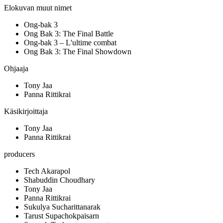
Elokuvan muut nimet
Ong-bak 3
Ong Bak 3: The Final Battle
Ong-bak 3 – L'ultime combat
Ong Bak 3: The Final Showdown
Ohjaaja
Tony Jaa
Panna Rittikrai
Käsikirjoittaja
Tony Jaa
Panna Rittikrai
producers
Tech Akarapol
Shabuddin Choudhary
Tony Jaa
Panna Rittikrai
Sukulya Sucharittanarak
Tarust Supachokpaisarn