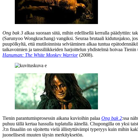
Ong bak 3
alkaa suoraan siitä, mihin edellisellä kerralla päädyttiin
(
Sarunyoo Wongkrachang
) vangiksi. Seuraa brutaali kidutusjakso, jo
puupölkyltä, että mutiloinnista selviäminen alkaa tuntua epätodennäköis
taikavoimien ja tanssiliikkeiden harjoittelun yhdistelmä hoivaa Tieni
Hanuman: The White Monkey Warrior
(2008).
Tienin parantumisprosessin aikana kuvioihin palaa
Ong bak 2
:ssa nä
puhuu tällä kertaa hassulla tuplatulla äänellä. Chupongilla on yksi ta
3
:n finaaliin on sijoitettu vielä ällistyttävämpi typeryys kuin mihin 
juonellisesti muuten täysin merkityksetön.