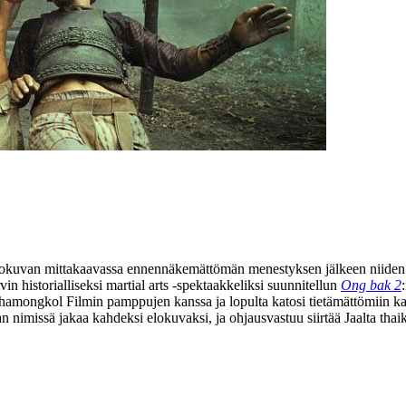
elokuvan mittakaavassa ennennäkemättömän menestyksen jälkeen niiden
vin historialliseksi martial arts ‑spektaakkeliksi suunnitellun
Ong bak 2
iö Sahamongkol Filmin pamppujen kanssa ja lopulta katosi tietämättömii
n nimissä jakaa kahdeksi elokuvaksi, ja ohjausvastuu siirtää Jaalta th