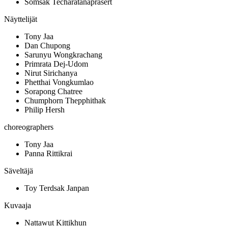
Somsak Techaratanaprasert
Näyttelijät
Tony Jaa
Dan Chupong
Sarunyu Wongkrachang
Primrata Dej-Udom
Nirut Sirichanya
Phetthai Vongkumlao
Sorapong Chatree
Chumphorn Thepphithak
Philip Hersh
choreographers
Tony Jaa
Panna Rittikrai
Säveltäjä
Toy Terdsak Janpan
Kuvaaja
Nattawut Kittikhun