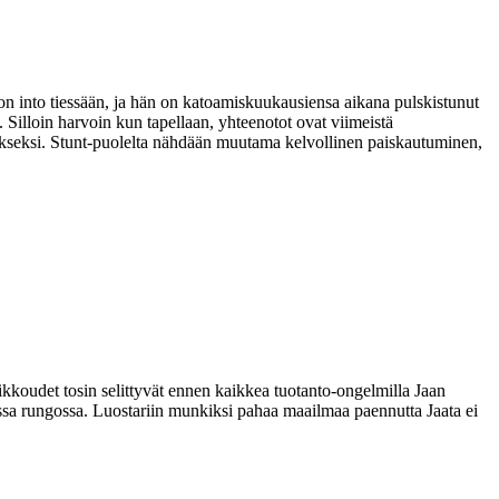
 into tiessään, ja hän on katoamiskuukausiensa aikana pulskistunut
ä. Silloin harvoin kun tapellaan, yhteenotot ovat viimeistä
ykseksi. Stunt-puolelta nähdään muutama kelvollinen paiskautuminen,
kkoudet tosin selittyvät ennen kaikkea tuotanto-ongelmilla Jaan
kossa rungossa. Luostariin munkiksi pahaa maailmaa paennutta Jaata ei