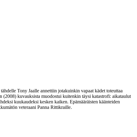
 tähdelle
Tony Jaalle
annettiin jotakuinkin vapaat kädet toteuttaa
:n (2008) kuvauksista muodostui kuitenkin täysi katastrofi: aikataulut
n kahdeksi kuukaudeksi kesken kaiken. Epämääräisten käänteiden
aikkumätön veteraani
Panna Rittikraille
.