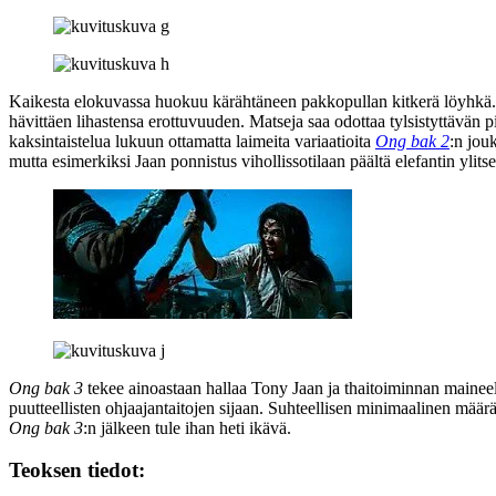
Kaikesta elokuvassa huokuu kärähtäneen pakkopullan kitkerä löyhkä. 
hävittäen lihastensa erottuvuuden. Matseja saa odottaa tylsistyttävän pi
kaksintaistelua lukuun ottamatta laimeita variaatioita
Ong bak 2
:n jou
mutta esimerkiksi Jaan ponnistus vihollissotilaan päältä elefantin ylit
Ong bak 3
tekee ainoastaan hallaa Tony Jaan ja thaitoiminnan maineel
puutteellisten ohjaajantaitojen sijaan. Suhteellisen minimaalinen mää
Ong bak 3
:n jälkeen tule ihan heti ikävä.
Teoksen tiedot: