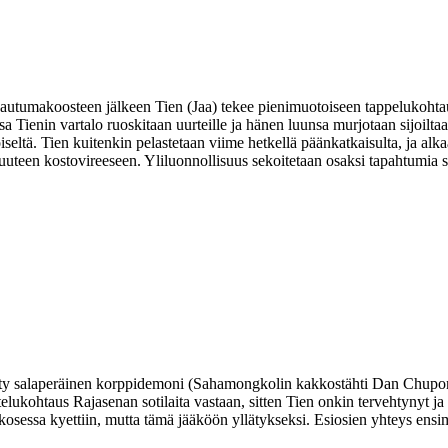
: takautumakoosteen jälkeen Tien (Jaa) tekee pienimuotoiseen tappelukoh
ssa Tienin vartalo ruoskitaan uurteille ja hänen luunsa murjotaan sijoilt
eltä. Tien kuitenkin pelastetaan viime hetkellä päänkatkaisulta, ja alka
n uuteen kostovireeseen. Yliluonnollisuus sekoitetaan osaksi tapahtumia
hty salaperäinen korppidemoni (Sahamongkolin kakkostähti
Dan Chupo
istelukohtaus Rajasenan sotilaita vastaan, sitten Tien onkin tervehtynyt 
kakkosessa kyettiin, mutta tämä jääköön yllätykseksi. Esiosien yhteys en