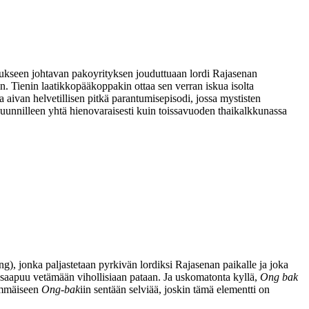
taukseen johtavan pakoyrityksen jouduttuaan lordi Rajasenan
aan. Tienin laatikkopääkoppakin ottaa sen verran iskua isolta
a aivan helvetillisen pitkä parantumisepisodi, jossa mystisten
 suunnilleen yhtä hienovaraisesti kuin toissavuoden thaikalkkunassa
ng
), jonka paljastetaan pyrkivän lordiksi Rajasenan paikalle ja joka
ja saapuu vetämään vihollisiaan pataan. Ja uskomatonta kyllä,
Ong bak
simmäiseen
Ong‑bak
iin sentään selviää, joskin tämä elementti on