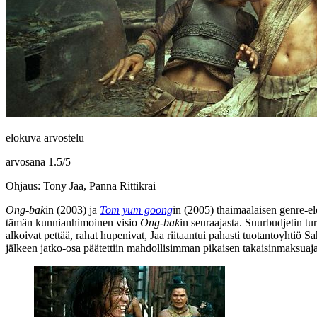
elokuva arvostelu
arvosana
1.5
/
5
Ohjaus: Tony Jaa, Panna Rittikrai
Ong‑bak
in (2003) ja
Tom yum goong
in (2005) thaimaalaisen genre-
tämän kunnianhimoinen visio
Ong‑bak
in seuraajasta. Suurbudjetin tur
alkoivat pettää, rahat hupenivat, Jaa riitaantui pahasti tuotantoyht
jälkeen jatko‑osa päätettiin mahdollisimman pikaisen takaisinmaksuaja