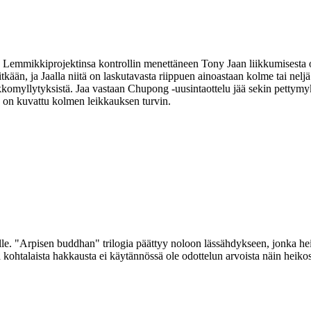
Lemmikkiprojektinsa kontrollin menettäneen Tony Jaan liikkumisesta on
tkään, ja Jaalla niitä on laskutavasta riippuen ainoastaan kolme tai nelj
kkomyllytyksistä. Jaa vastaan Chupong ‑uusintaottelu jää sekin pettym
se on kuvattu kolmen leikkauksen turvin.
le. "Arpisen buddhan" trilogia päättyy noloon lässähdykseen, jonka hei
rä kohtalaista hakkausta ei käytännössä ole odottelun arvoista näin hei