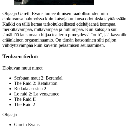
Ohjaaja
Gareth Evans
tuntee ihmisen raadollisuuden niin
elokuvansa hahmoissa kuin katsojakuntansa odotuksia täyttäessään.
Kaikki on tällä kertaa tarkoituksellisesti edeltäjäänsä isompaa,
merkittävämpää, mittavampaa ja hullumpaa. Kun katsojan suu
jämähtää lausumaan hiljaa teatterin pimeydessä "ouh", jää kasvoille
eräänlainen orgasminaamio. On tämän katsominen silti paljon
viihdyttävämpää kuin kaverin pelaamisen seuraaminen.
Teoksen tiedot:
Elokuvan muut nimet
Serbuan maut 2: Berandal
The Raid 2: Retaliation
Redada asesina 2
Le raid 2: La vengeance
The Raid II
The Raid 2
Ohjaaja
Gareth Evans