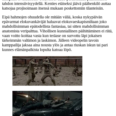
tahdon intensiivisyydellä. Kenties etäiseksi jäävä päähenkilö auttaa
katsojaa projisoimaan itsensä mukaan poskettomiin tilanteisiin.
Eipä hahmojen ohuudella ole mitään väliä, koska nykypäivän
epävarmat elokuvankävijät haluavat elokuvaeskapismiltaan joko
mahdollisimman epätodellista fantasiaa, tai sitten mahdollisimman
anatomista veripalttua. Vihollisen kunniallinen päihittäminen ei riitä,
vaan voitto koittaa vasta kun teräase on survottu läpi jokaisen
tärkeimmän valtimon ja laskimon. Jälleen videopelin tavoin
kamppailija jaksaa aina nousta ylös ja antaa riuskan iskun tai pari
kunnes elämänpalkista lopulta katoaa löpö.