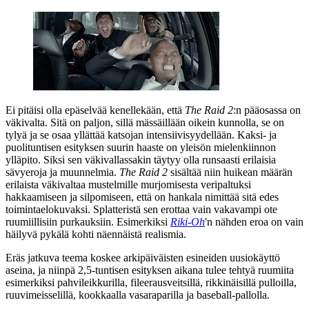
Ei pitäisi olla epäselvää kenellekään, että
The Raid 2
:n pääosassa on
väkivalta. Sitä on paljon, sillä mässäillään oikein kunnolla, se on
tylyä ja se osaa yllättää katsojan intensiivisyydellään. Kaksi‑ ja
puolituntisen esityksen suurin haaste on yleisön mielenkiinnon
ylläpito. Siksi sen väkivallassakin täytyy olla runsaasti erilaisia
sävyeroja ja muunnelmia.
The Raid 2
sisältää niin huikean määrän
erilaista väkivaltaa mustelmille murjomisesta veripaltuksi
hakkaamiseen ja silpomiseen, että on hankala nimittää sitä edes
toimintaelokuvaksi. Splatteristä sen erottaa vain vakavampi ote
ruumiillisiin purkauksiin. Esimerkiksi
Riki‑Oh
'n nähden eroa on vain
häilyvä pykälä kohti näennäistä realismia.
Eräs jatkuva teema koskee arkipäiväisten esineiden uusiokäyttö
aseina, ja niinpä 2,5-tuntisen esityksen aikana tulee tehtyä ruumiita
esimerkiksi pahvileikkurilla, fileerausveitsillä, rikkinäisillä pulloilla,
ruuvimeisselillä, kookkaalla vasaraparilla ja baseball-pallolla.