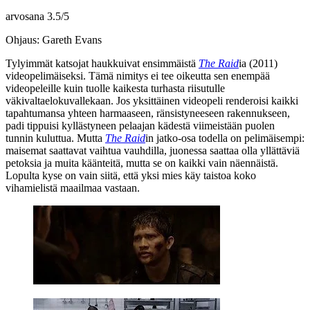
arvosana
3.5
/
5
Ohjaus: Gareth Evans
Tylyimmät katsojat haukkuivat ensimmäistä
The Raid
ia (2011)
videopelimäiseksi. Tämä nimitys ei tee oikeutta sen enempää
videopeleille kuin tuolle kaikesta turhasta riisutulle
väkivaltaelokuvallekaan. Jos yksittäinen videopeli renderoisi kaikki
tapahtumansa yhteen harmaaseen, ränsistyneeseen rakennukseen,
padi tippuisi kyllästyneen pelaajan kädestä viimeistään puolen
tunnin kuluttua. Mutta
The Raid
in jatko‑osa todella on pelimäisempi:
maisemat saattavat vaihtua vauhdilla, juonessa saattaa olla yllättäviä
petoksia ja muita käänteitä, mutta se on kaikki vain näennäistä.
Lopulta kyse on vain siitä, että yksi mies käy taistoa koko
vihamielistä maailmaa vastaan.