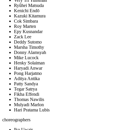
Very Tri Yulisman
Ryûhei Matsuda
Kenichi Endō
Kazuki Kitamura
Cok Simbara
Roy Marten
Epy Kusnandar
Zack Lee
Deddy Sutomo
Marsha Timothy
Donny Alamsyah
Mike Lucock
Henky Solaiman
Haryadi Anwar
Pong Harjatmo
Aditya Antika
Patty Sandya
Tegar Satrya
Fikha Effendi
Thomas Nawilis
Mulyadi Marlon
Hari Pratama Lubis
choreographers
Iko Uwais