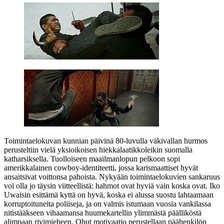
Toimintaelokuvan kunnian päivinä 80‑luvulla väkivallan hurmos
perusteltiin vielä yksioikoisen hiekkalaatikkoleikin suomalla
katharsiksella. Tuolloiseen maailmanlopun pelkoon sopi
amerikkalainen cowboy-identiteetti, jossa karismaattiset hyvät
ansaitsivat voittonsa pahoista. Nykyään toimintaelokuvien sankaruus
voi olla jo täysin viitteellistä: hahmot ovat hyviä vain koska ovat.
Iko
Uwaisin
esittämä kyttä on hyvä, koska ei alussa suostu lahtaamaan
korruptoituneita poliiseja, ja on valmis istumaan vuosia vankilassa
nitistääkseen vihaamansa huumekartellin ylimmästä päälliköstä
alimpaan rivimieheen. Ohut motivaatio perustellaan päähenkilön