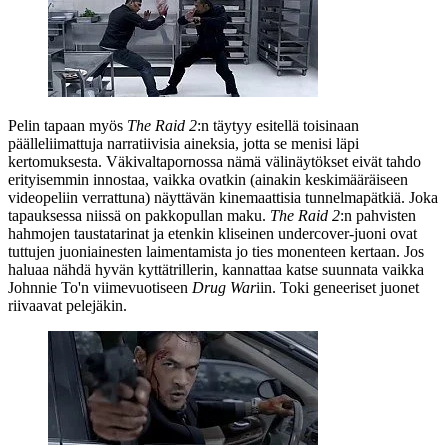
Pelin tapaan myös
The Raid 2
:n täytyy esitellä toisinaan
päälleliimattuja narratiivisia aineksia, jotta se menisi läpi
kertomuksesta. Väkivaltapornossa nämä välinäytökset eivät tahdo
erityisemmin innostaa, vaikka ovatkin (ainakin keskimääräiseen
videopeliin verrattuna) näyttävän kinemaattisia tunnelmapätkiä. Joka
tapauksessa niissä on pakkopullan maku.
The Raid 2
:n pahvisten
hahmojen taustatarinat ja etenkin kliseinen undercover-juoni ovat
tuttujen juoniainesten laimentamista jo ties monenteen kertaan. Jos
haluaa nähdä hyvän kyttätrillerin, kannattaa katse suunnata vaikka
Johnnie To'n
viimevuotiseen
Drug War
iin. Toki geneeriset juonet
riivaavat pelejäkin.