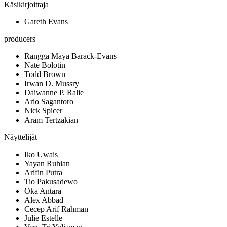
Käsikirjoittaja
Gareth Evans
producers
Rangga Maya Barack-Evans
Nate Bolotin
Todd Brown
Irwan D. Mussry
Daiwanne P. Ralie
Ario Sagantoro
Nick Spicer
Aram Tertzakian
Näyttelijät
Iko Uwais
Yayan Ruhian
Arifin Putra
Tio Pakusadewo
Oka Antara
Alex Abbad
Cecep Arif Rahman
Julie Estelle