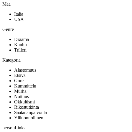
Maa
Italia
USA
Genre
Draama
Kauhu
Trilleri
Kategoria
Alastomuus
Etsivä
Gore
Kummittelu
Murha
Noituus
Okkultismi
Rikostutkinta
Saatananpalvonta
Yliluonnollinen
personLinks