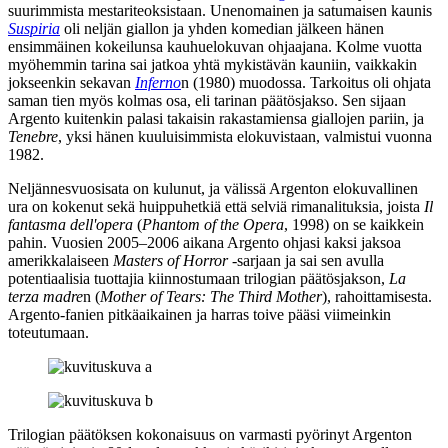
suurimmista mestariteoksistaan. Unenomainen ja satumaisen kaunis
Suspiria
oli neljän giallon ja yhden komedian jälkeen hänen
ensimmäinen kokeilunsa kauhuelokuvan ohjaajana. Kolme vuotta
myöhemmin tarina sai jatkoa yhtä mykistävän kauniin, vaikkakin
jokseenkin sekavan
Inferno
n (1980) muodossa. Tarkoitus oli ohjata
saman tien myös kolmas osa, eli tarinan päätösjakso. Sen sijaan
Argento kuitenkin palasi takaisin rakastamiensa giallojen pariin, ja
Tenebre
, yksi hänen kuuluisimmista elokuvistaan, valmistui vuonna
1982.
Neljännesvuosisata on kulunut, ja välissä Argenton elokuvallinen
ura on kokenut sekä huippuhetkiä että selviä rimanalituksia, joista
Il
fantasma dell'opera
(
Phantom of the Opera
, 1998) on se kaikkein
pahin. Vuosien 2005–2006 aikana Argento ohjasi kaksi jaksoa
amerikkalaiseen
Masters of Horror
‑sarjaan ja sai sen avulla
potentiaalisia tuottajia kiinnostumaan trilogian päätösjakson,
La
terza madre
n (
Mother of Tears: The Third Mother
), rahoittamisesta.
Argento-fanien pitkäaikainen ja harras toive pääsi viimeinkin
toteutumaan.
Trilogian päätöksen kokonaisuus on varmasti pyörinyt Argenton