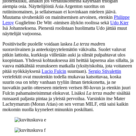
juonenkulku, ainakin jos vertailukohteina käytetään trilogian
aiempia osia. Näyttelijöistä Asia Argenton suoritus on
rutiininomainen, ja sellaisenaan ei kovinkaan mieleen jäävä.
Muutama sivuhenkilö on mainitsemisen arvoinen, etenkin
Philippe
Leroy
Guglielmo De Witt ‑nimisen älykön roolissa sekä
Udo Kier
Isä Johanneksena. Pienestä roolistaan huolimatta Udo jättää muut
näyttelijät varjoonsa.
Positiiviselle puolelle voidaan laskea
La terza madre
n
suoraviivainen ja anteeksipyytelemätön väkivalta. Suolet valuvat
pitkin lattioita, kurkkuja viilletään auki ja silmät pulpahtavat ulos
kuopistaan. Yhdessä kohtauksessa äiti heittää lapsensa alas sillalta, ja
vauva mätkähtää reunukseen matkalla (yksityiskohta, jota voitaneen
pitää nyökkäyksenä
Lucio Fulcin
suuntaan).
Sergio Stivalettin
veriefektit ovat muutenkin todella mukavaa katsottavaa, koska
suurin osa on tehty vanhaan tyyliin ilman tietokonetta, ja ne
tuovatkin pariin otteeseen mieleen verisen 80‑luvun ja etenkin juuri
Fulcin pahamaineisimmat elokuvat. Lisäksi
La terza madre
sisältää
runsaasti paljasta pintaa ja yleistä pervoilua. Varsinkin itse Mater
Lachrymarum (
Moran Atias
) on sen verran MILF, että saisi kaikin
mokomin nuolla kyyneleet minunkin poskiltani.