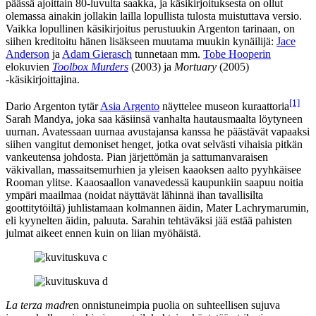
päässä ajoittain 80‑luvulta saakka, ja käsikirjoituksesta on ollut
olemassa ainakin jollakin lailla lopullista tulosta muistuttava versio.
Vaikka lopullinen käsikirjoitus perustuukin Argenton tarinaan, on
siihen kreditoitu hänen lisäkseen muutama muukin kynäilijä:
Jace
Anderson
ja
Adam Gierasch
tunnetaan mm.
Tobe Hooperin
elokuvien
Toolbox Murders
(2003) ja
Mortuary
(2005)
‑käsikirjoittajina.
[1]
Dario Argenton tytär
Asia Argento
näyttelee museon kuraattoria
Sarah Mandya, joka saa käsiinsä vanhalta hautausmaalta löytyneen
uurnan. Avatessaan uurnaa avustajansa kanssa he päästävät vapaaksi
siihen vangitut demoniset henget, jotka ovat selvästi vihaisia pitkän
vankeutensa johdosta. Pian järjettömän ja sattumanvaraisen
väkivallan, massaitsemurhien ja yleisen kaaoksen aalto pyyhkäisee
Rooman ylitse. Kaaosaallon vanavedessä kaupunkiin saapuu noitia
ympäri maailmaa (noidat näyttävät lähinnä ihan tavallisilta
goottitytöiltä) juhlistamaan kolmannen äidin, Mater Lachrymarumin,
eli kyynelten äidin, paluuta. Sarahin tehtäväksi jää estää pahisten
julmat aikeet ennen kuin on liian myöhäistä.
La terza madre
n onnistuneimpia puolia on suhteellisen sujuva