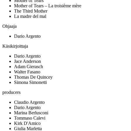
Mother of Tears
Mother of Tears – La troisième mère
The Third Mother
La madre del mal
Ohjaaja
Dario Argento
Käsikirjoittaja
Dario Argento
Jace Anderson
Adam Gierasch
Walter Fasano
Thomas De Quincey
Simona Simonetti
producers
Claudio Argento
Dario Argento
Marina Berlusconi
Tommaso Calevi
Kirk D'Amico
Giulia Marletta