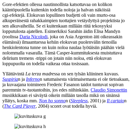
Gore-efektien ollessa nautinnollista katsottavaa on kolikon
kääntöpuolella kuitenkin todella noloja ja halvan näköisiä
cgi‑efektejä. Elokuvan lopullinen budjetti oli vain murto‑osa
alkuperäisestä rahakkaimpien tuottajien vetäydyttyä projektista jo
sen alkuvaiheilla. Se ei kuitenkaan millään riitä tekosyyksi
lopputulosta ajatellen. Esimerkiksi Sarahin äidin Elisa Mandyn
(roolissa
Daria Nicolodi
, joka on Asia Argenton äiti oikeassakin
elämässä) ilmaantuessa kehiin elokuvan puolenvälin tienoilla
henkiolentona tunne on kuin noloa naulaa lyötäisiin päähän vielä
nolommalla vasaralla. Tämä Casper-kummituksesta muistuttava
delirium tremens ‑trippi on jotain niin noloa, että elokuvan
loppupuolta on todella vaikeaa ottaa tosissaan.
Yllättävintä
La terza madre
ssa on sen tylsän kliininen kuvaus.
Suspiria
n ja
Inferno
n satumaisesta värimaisemasta ei ole tietoakaan,
ja kuvaajana toimineen
Frederic Fasanon
taidot tuntuvat sopivan
paremmin tv‑tuotantoihin, jos edes niihinkään.
Claudio Simonettin
musiikkikaan ei säväytä oikein millään tasolla mikä on sinänsä
yllätys, koska mm.
Non ho sonno
n (
Sleepless
, 2001) ja
Il cartaio
n
(
The Card Player
, 2004) scoret ovat todella hyviä.