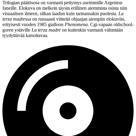
Trilogian päätösosa on varmasti pettymys useimmille Argenton
faneille. Elokuva on melkein täysin erillinen aiemmista osista niin
visuaalisen ilmeen, silkan laadun kuin tarinansakin puolesta.
La
terza madre
ssa on runsaasti viitteitä ohjaajan aiempiin elokuviin,
erityisesti vuoden 1985 gialloon
Phenomena
. Cgi‑vapaan oldschool-
goren ystäville
La terza madre
on kuitenkin varmasti vähintään
tyydyttävää katsottavaa.