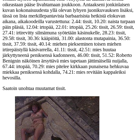
oikeastaan pääse livahtamaan joukkoon. Antaakseni jonkinlaisen
kuvan kokonaisuudesta yllä olevan lyhyen juonikuvauksen lisäksi,
tässä on lista merkillepantavista barbaarisista hetkistä elokuvan
aikana, aikakoodeilla varustettuna: 2.44: tissit, 10.20: naista turpaan
päin pläsiä, 12.04: irtopää, 22.01: irtopää, 25.26: tissit, 26.59: tissit,
27.41: irtirevitty silmämuna syötetään käsinukelle, 28.23: tissit,
29.58: tissit, 30.36: kääpiöitä, 31.00: alastonta mutapainia, 36.50:
tissit, 37.59: tissit, 40.14: miehen piekseminen toisen miehen
irtirepäistyllä käsivarrella, 41.11: tissit, 42.51: mies huutaa
järkyttyneenä peniksensä kadonneen, 46.00: tissit, 51.52:
Roberto
Benignin
näköinen ärsyttävä mies tapetaan jättimäisellä nuijalla,
67.44: irtopää, 70.29: mies pitelee kirkkaan punaisena hehkuvaa
miekkaa peniksensä kohdalla, 74.21: mies revitään kappaleiksi
hevosilla.
Saatoin unohtaa muutamat tissit.