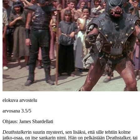
elokuva arvostelu
arvosana
3.5
/
5
Ohjaus: James Sbardellati
Deathstalker
in suurin mysteeri, sen lisäksi, että sille tehtiin kolme
jatko-osaa, on itse sankarin nimi. Hän on pelkästään Deathstalker, tai