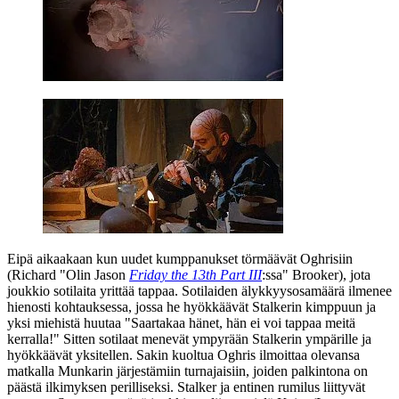
Eipä aikaakaan kun uudet kumppanukset törmäävät Oghrisiin
(
Richard "Olin Jason
Friday the 13th Part III
:ssa" Brooker
), jota
joukkio sotilaita yrittää tappaa. Sotilaiden älykkyysosamäärä ilmenee
hienosti kohtauksessa, jossa he hyökkäävät Stalkerin kimppuun ja
yksi miehistä huutaa
"Saartakaa hänet, hän ei voi tappaa meitä
kerralla!"
Sitten sotilaat menevät ympyrään Stalkerin ympärille ja
hyökkäävät yksitellen. Sakin kuoltua Oghris ilmoittaa olevansa
matkalla Munkarin järjestämiin turnajaisiin, joiden palkintona on
päästä ilkimyksen perilliseksi. Stalker ja entinen rumilus liittyvät