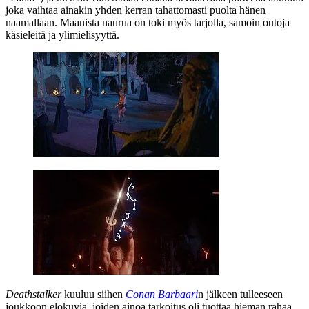
joka vaihtaa ainakin yhden kerran tahattomasti puolta hänen
naamallaan. Maanista naurua on toki myös tarjolla, samoin outoja
käsieleitä ja ylimielisyyttä.
Deathstalker
kuuluu siihen
Conan Barbaari
n jälkeen tulleeseen
joukkoon elokuvia, joiden ainoa tarkoitus oli tuottaa hieman rahaa.