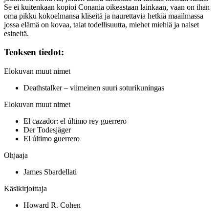
Se ei kuitenkaan kopioi Conania oikeastaan lainkaan, vaan on ihan
oma pikku kokoelmansa kliseitä ja naurettavia hetkiä maailmassa
jossa elämä on kovaa, taiat todellisuutta, miehet miehiä ja naiset
esineitä.
Teoksen tiedot:
Elokuvan muut nimet
Deathstalker – viimeinen suuri soturikuningas
Elokuvan muut nimet
El cazador: el último rey guerrero
Der Todesjäger
El último guerrero
Ohjaaja
James Sbardellati
Käsikirjoittaja
Howard R. Cohen