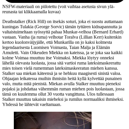
NSFW-materiaali on piilotettu (voit vaihtaa asetusta sivun ylä­
reunasta tai klikkaamalla kuvaa)
Deathstalker (
Rick Hill
) on itsekäs soturi, joka ei suostu auttamaan
kuningas Tulakia (
George Sorvic
) tämän tyttären kidnapannutta ja
valtaistuimeltaan syössyttä pahaa Munkar-velhoa (
Bernard Erhard
)
vastaan. Vanha (ja ruma) velhotar Toralva (
Lillian Kerr
) kuitenkin
kertoo kuolonväijyjälle, että Munkarilla on jo kaksi kolmesta
legendaarisesta Luomisen Voimasta, Taian Malja ja Elämän
Amuletti. Vain Oikeuden Miekka on kateissa, ja se joka saa kaikki
kolme Voimaa muuttuu itse Voimaksi. Miekka löytyy onneksi
lähellä olevasta luolasta, jossa sitä vartioi ruma lateksimaskeerattu
mies toisen vielä rumemman lateksimaskeeratun miehen kanssa.
Stalker saa miekan käteensä ja se hehkuu maagisesti sinistä valoa.
Ohjaajan leikatessa muihin ihmisiin heitä kyllä kylvettää punainen
valo, mutta mitä pienistä. Miekan avulla Stalker muuttuu pieneksi
pojaksi ja johdattaa vähemmän ruman miehen pois luolastaan, jossa
tämä on kuulemma ollut 30 vuotta vangittuna. Ulos tullessaan
Stalker muuttuu takaisin mieheksi ja rumilus normaaliksi ihmiseksi.
Yhdessä he lähtevät vaeltamaan.