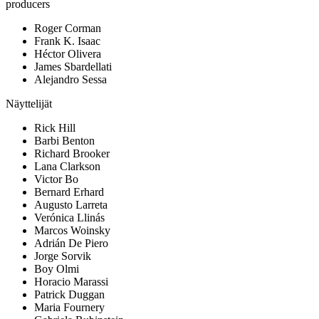
producers
Roger Corman
Frank K. Isaac
Héctor Olivera
James Sbardellati
Alejandro Sessa
Näyttelijät
Rick Hill
Barbi Benton
Richard Brooker
Lana Clarkson
Victor Bo
Bernard Erhard
Augusto Larreta
Verónica Llinás
Marcos Woinsky
Adrián De Piero
Jorge Sorvik
Boy Olmi
Horacio Marassi
Patrick Duggan
Maria Fournery