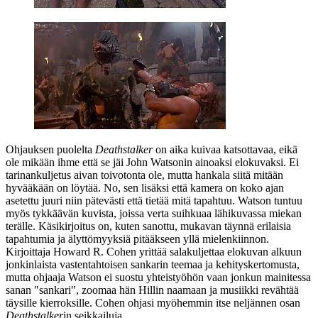
Ohjauksen puolelta
Deathstalker
on aika kuivaa katsottavaa, eikä
ole mikään ihme että se jäi
John Watsonin
ainoaksi elokuvaksi. Ei
tarinankuljetus aivan toivotonta ole, mutta hankala siitä mitään
hyvääkään on löytää. No, sen lisäksi että kamera on koko ajan
asetettu juuri niin pätevästi että tietää mitä tapahtuu. Watson tuntuu
myös tykkäävän kuvista, joissa verta suihkuaa lähikuvassa miekan
terälle. Käsikirjoitus on, kuten sanottu, mukavan täynnä erilaisia
tapahtumia ja älyttömyyksiä pitääkseen yllä mielenkiinnon.
Kirjoittaja
Howard R. Cohen
yrittää salakuljettaa elokuvan alkuun
jonkinlaista vastentahtoisen sankarin teemaa ja kehityskertomusta,
mutta ohjaaja Watson ei suostu yhteistyöhön vaan jonkun mainitessa
sanan "sankari", zoomaa hän Hillin naamaan ja musiikki revähtää
täysille kierroksille. Cohen ohjasi myöhemmin itse neljännen osan
Deathstalker
in seikkailuja.