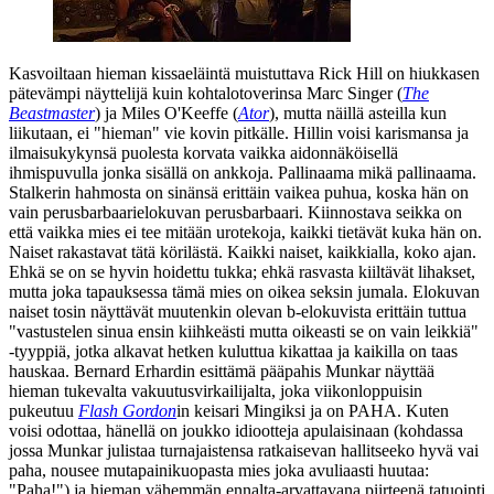
Kasvoiltaan hieman kissaeläintä muistuttava Rick Hill on hiukkasen
pätevämpi näyttelijä kuin kohtalotoverinsa
Marc Singer
(
The
Beastmaster
) ja
Miles O'Keeffe
(
Ator
), mutta näillä asteilla kun
liikutaan, ei "hieman" vie kovin pitkälle. Hillin voisi karismansa ja
ilmaisukykynsä puolesta korvata vaikka aidonnäköisellä
ihmispuvulla jonka sisällä on ankkoja. Pallinaama mikä pallinaama.
Stalkerin hahmosta on sinänsä erittäin vaikea puhua, koska hän on
vain perusbarbaarielokuvan perusbarbaari. Kiinnostava seikka on
että vaikka mies ei tee mitään urotekoja, kaikki tietävät kuka hän on.
Naiset rakastavat tätä körilästä. Kaikki naiset, kaikkialla, koko ajan.
Ehkä se on se hyvin hoidettu tukka; ehkä rasvasta kiiltävät lihakset,
mutta joka tapauksessa tämä mies on oikea seksin jumala. Elokuvan
naiset tosin näyttävät muutenkin olevan b‑elokuvista erittäin tuttua
"vastustelen sinua ensin kiihkeästi mutta oikeasti se on vain leikkiä"
‑tyyppiä, jotka alkavat hetken kuluttua kikattaa ja kaikilla on taas
hauskaa.
Bernard Erhardin
esittämä pääpahis Munkar näyttää
hieman tukevalta vakuutusvirkailijalta, joka viikonloppuisin
pukeutuu
Flash Gordon
in keisari Mingiksi ja on PAHA. Kuten
voisi odottaa, hänellä on joukko idiootteja apulaisinaan (kohdassa
jossa Munkar julistaa turnajaistensa ratkaisevan hallitseeko hyvä vai
paha, nousee mutapainikuopasta mies joka avuliaasti huutaa:
"Paha!"
) ja hieman vähemmän ennalta-arvattavana piirteenä tatuointi