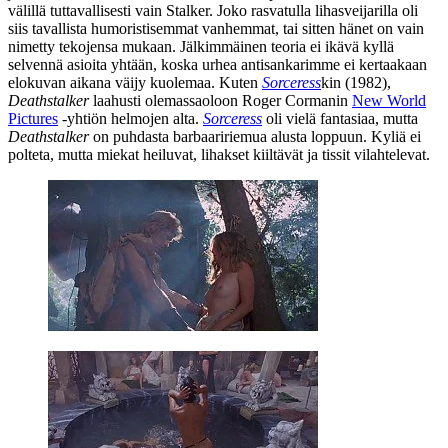
välillä tuttavallisesti vain Stalker. Joko rasvatulla lihasveijarilla oli
siis tavallista humoristisemmat vanhemmat, tai sitten hänet on vain
nimetty tekojensa mukaan. Jälkimmäinen teoria ei ikävä kyllä
selvennä asioita yhtään, koska urhea antisankarimme ei kertaakaan
elokuvan aikana väijy kuolemaa. Kuten
Sorceress
kin (1982),
Deathstalker
laahusti olemassaoloon
Roger Cormanin
New World
Pictures
‑yhtiön helmojen alta.
Sorceress
oli vielä fantasiaa, mutta
Deathstalker
on puhdasta barbaaririemua alusta loppuun. Kyliä ei
polteta, mutta miekat heiluvat, lihakset kiiltävät ja tissit vilahtelevat.