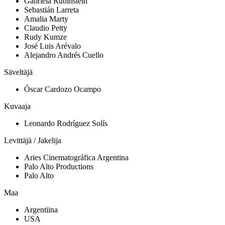
Gabriela Rubinstein
Sebastián Larreta
Amalia Marty
Claudio Petty
Rudy Kumze
José Luis Arévalo
Alejandro Andrés Cuello
Säveltäjä
Óscar Cardozo Ocampo
Kuvaaja
Leonardo Rodríguez Solís
Levittäjä / Jakelija
Aries Cinematográfica Argentina
Palo Alto Productions
Palo Alto
Maa
Argentiina
USA