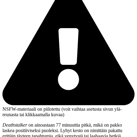
NSFW-materiaali on piilotettu (voit vaihtaa asetusta sivun ylä­
reunasta tai klikkaamalla kuvaa)
Deathstalker
on ainoastaan 77 minuuttia pitkä, mikä on pakko
laskea positiiviseksi puoleksi. Lyhyt kesto on nimittäin pakattu
erittäin täyteen tapahtumia, eikä venytystä tai laahaavia hetkiä