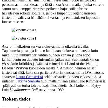
kukkasia hiuksiinsa, sillä morsian varastetaan. Ator lähtee toki
pelastamaan nuorikkoaan ja tästä alkaa Atorin matka, jonka varrelle
sattuu mm. temppeliritareista poiketen hajuaistilla uhrinsa
havaitsevia sokeita sotureita, ja joka huipentuu legendaariseen
taisteluun valtavaa hämähäkkiä vastaan ja ennustuksen lupausten
lunastamiseen.
Ator
on melkoisen surkea elokuva, mutta oikealla tavalla.
Tapahtumia piisaa, ja kaiken kaikkiaan elokuva on hauska kuin
mikä. Suut liikkuvat eri tahtiin puheen kanssa ja jopa söpö
karhunpentu on dubattu inisemään jatkuvasti. Suomentajakin on
yössä kuin kriitikko ja kääntää esimerkiksi Land of the Walking
Deadin "Pystyyn kuolleiden maaksi". Amatsoniheimon naiset
taistelevat siitä, kuka saa paritella Atorin kanssa, mutta D'Amatosta,
sivuosan
Laura Gemseristä
sekä barbaarielokuvien vakiosilmä‑ ja
rintapari
Sabrina Sianista
huolimatta mitään Emanuelle Kimmeriassa
‑pläjäystä on turha toivoa. Isoja hiuslaitteita tästä kuitenkin löytyy
kuin
Headbangers Ball
ista vuonna 1989.
Teoksen tiedot: