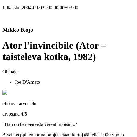
Julkaistu:
2004-09-02T00:00:00+03:00
Mikko Kojo
Ator l'invincibile (Ator –
taisteleva kotka, 1982)
Ohjaaja:
Joe D'Amato
elokuva arvostelu
arvosana
4
/
5
"Hän oli barbaareista verenhimoisin..."
Ator
in eeppinen tarina pohjustetaan kertojaäänellä. 1000 vuotta