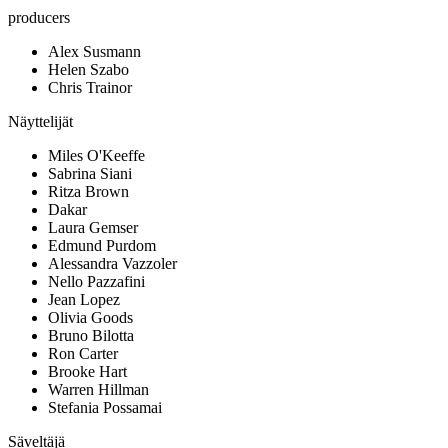
producers
Alex Susmann
Helen Szabo
Chris Trainor
Näyttelijät
Miles O'Keeffe
Sabrina Siani
Ritza Brown
Dakar
Laura Gemser
Edmund Purdom
Alessandra Vazzoler
Nello Pazzafini
Jean Lopez
Olivia Goods
Bruno Bilotta
Ron Carter
Brooke Hart
Warren Hillman
Stefania Possamai
Säveltäjä