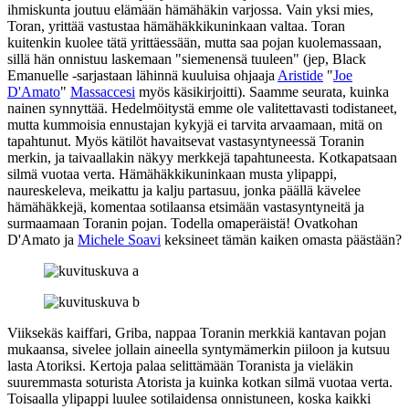
ihmiskunta joutuu elämään hämähäkin varjossa. Vain yksi mies,
Toran, yrittää vastustaa hämähäkkikuninkaan valtaa. Toran
kuitenkin kuolee tätä yrittäessään, mutta saa pojan kuolemassaan,
sillä hän onnistuu laskemaan "siemenensä tuuleen" (jep, Black
Emanuelle ‑sarjastaan lähinnä kuuluisa ohjaaja
Aristide
"
Joe
D'Amato
"
Massaccesi
myös käsikirjoitti). Saamme seurata, kuinka
nainen synnyttää. Hedelmöitystä emme ole valitettavasti todistaneet,
mutta kummoisia ennustajan kykyjä ei tarvita arvaamaan, mitä on
tapahtunut. Myös kätilöt havaitsevat vastasyntyneessä Toranin
merkin, ja taivaallakin näkyy merkkejä tapahtuneesta. Kotkapatsaan
silmä vuotaa verta. Hämähäkkikuninkaan musta ylipappi,
naureskeleva, meikattu ja kalju partasuu, jonka päällä kävelee
hämähäkkejä, komentaa sotilaansa etsimään vastasyntyneitä ja
surmaamaan Toranin pojan. Todella omaperäistä! Ovatkohan
D'Amato ja
Michele Soavi
keksineet tämän kaiken omasta päästään?
Viiksekäs kaiffari, Griba, nappaa Toranin merkkiä kantavan pojan
mukaansa, sivelee jollain aineella syntymämerkin piiloon ja kutsuu
lasta Atoriksi. Kertoja palaa selittämään Toranista ja vieläkin
suuremmasta soturista Atorista ja kuinka kotkan silmä vuotaa verta.
Toisaalla ylipappi luulee sotilaidensa onnistuneen, koska kaikki