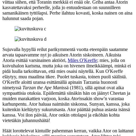
viittaa siihen, että Toranin merkkiä ei enää ole. Griba antaa Atorin
kasvatettavaksi perheelle, jolla jo entuudestaan on suunnilleen
samanikäinen tyttölapsi. Perhe ilahtuu kovasti, koska nainen on aina
halunnut saada pojan.
Sujuvalla hypyllä reilut parikymmentä vuotta eteenpäin saatamme
arvata tapaavamme nyt jo aikuisen Atorin siskoineen. Aikuista
Atoria esittää varsinainen aktööri,
Miles O'Keeffe
; mies, jolla on
koivuhalon karisma, mutta joka on hivenen ilmeikkäämpi, minkä ei
pidä luulla tarkoittavan, että mies osaisi näytellä. Kun O'Keeffe
eläytyy, muu maailma itkee. Puolet tuskasta, toinen puoli säälistä.
O'Keeffe aloitti uransa esittämällä apinain Tarzania huonosti
nimetyssä
Tarzan the Ape Man
issä (1981), sillä apinat ovat aika
sympaattisia otuksia. Epäilemättä siinäkin hän on jäänyt Cheetan ja
muiden marakattien varjoon, koska
Ator
issakin show'n varastaa
karhunpentu. Ator haluaa naimisiin siskonsa, Sunyan, kanssa, joka
kuitenkin kieltäytyy sukurutsasta. Ator päättää puhua asiasta isänsä
kanssa. Voi ilon päivää, Ator onkin ottolapsi ja eiköhän kohta
vietetäkin juhannushäitä!
Häät lorottelevat kintuille pahemman kerran, vaikka Ator on laittanut