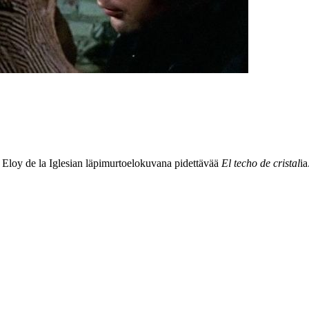
a
Eloy de la Iglesian
läpimurtoelokuvana pidettävää
El techo de cristal
ia