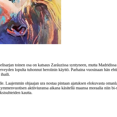
kkelisarjan toinen osa on katsaus Zaráuzissa syntyneen, mutta Madridis
erveyden lopulta tuhonnut heroiinin käyttö. Parhaina vuosinaan hän ehti
ihaili.
lle. Laajemmin ohjaajan ura nostaa pintaan ajatuksen elokuvasta omanla
parikymmenvuotisen aktiiviuransa aikana käsitellä maansa moraalia niin b
ksisuhteiden kautta.