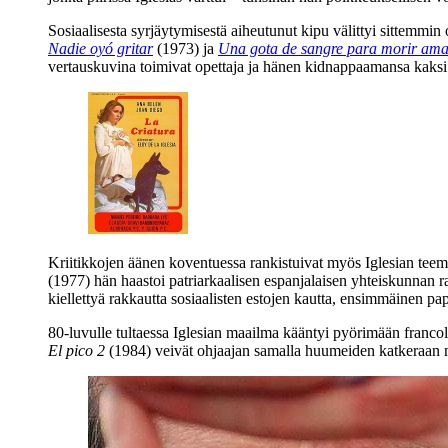
Sosiaalisesta syrjäytymisestä aiheutunut kipu välittyi sittemmin
Nadie oyó gritar
(1973) ja
Una gota de sangre para morir am
vertauskuvina toimivat opettaja ja hänen kidnappaamansa kaksi 
Kriitikkojen äänen koventuessa rankistuivat myös Iglesian te
(1977) hän haastoi patriarkaalisen espanjalaisen yhteiskunnan 
kiellettyä rakkautta sosiaalisten estojen kautta, ensimmäinen 
80‑luvulle tultaessa Iglesian maailma kääntyi pyörimään franco
El pico 2
(1984) veivät ohjaajan samalla huumeiden katkeraan ma