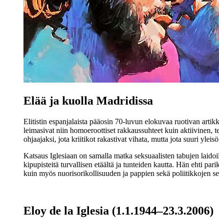
Elää ja kuolla Madridissa
Elitistin espanjalaista pääosin 70‑luvun elokuvaa ruotivan arti
leimasivat niin homoeroottiset rakkaussuhteet kuin aktiivinen, t
ohjaajaksi, jota kriitikot rakastivat vihata, mutta jota suuri yleisö 
Katsaus Iglesiaan on samalla matka seksuaalisten tabujen laidoi
kipupisteitä turvallisen etäältä ja tunteiden kautta. Hän ehti 
kuin myös nuorisorikollisuuden ja pappien sekä poliitikkojen se
Eloy de la Iglesia (1.1.1944–23.3.2006)