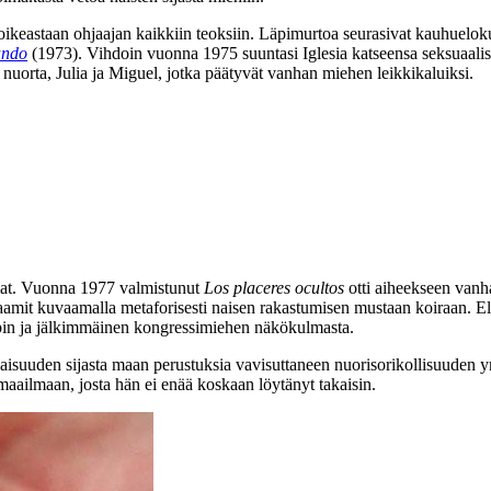
 oikeastaan ohjaajan kaikkiin teoksiin. Läpimurtoa seurasivat kauhuelok
ando
(1973). Vihdoin vuonna 1975 suuntasi Iglesia katseensa seksuaali
nuorta, Julia ja Miguel, jotka päätyvät vanhan miehen leikkikaluiksi.
emat. Vuonna 1977 valmistunut
Los placeres ocultos
otti aiheekseen vanh
raamit kuvaamalla metaforisesti naisen rakastumisen mustaan koiraan. 
papin ja jälkimmäinen kongressimiehen näkökulmasta.
laisuuden sijasta maan perustuksia vavisuttaneen nuorisorikollisuuden y
ailmaan, josta hän ei enää koskaan löytänyt takaisin.