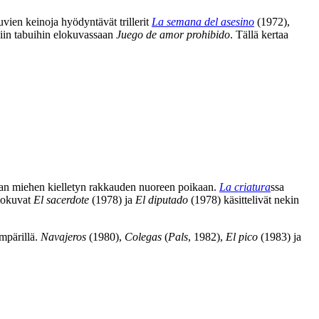
uvien keinoja hyödyntävät trillerit
La semana del asesino
(1972),
siin tabuihin elokuvassaan
Juego de amor prohibido
. Tällä kertaa
an miehen kielletyn rakkauden nuoreen poikaan.
La criatura
ssa
Elokuvat
El sacerdote
(1978) ja
El diputado
(1978) käsittelivät nekin
mpärillä.
Navajeros
(1980),
Colegas
(
Pals
, 1982),
El pico
(1983) ja