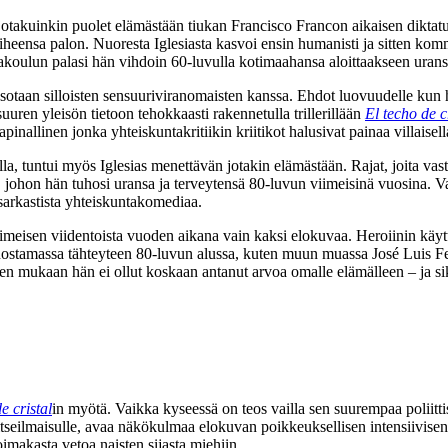
jotakuinkin puolet elämästään tiukan
Francisco Francon
aikaisen diktatu
ensa palon. Nuoresta Iglesiasta kasvoi ensin humanisti ja sitten kommun
koulun palasi hän vihdoin 60‑luvulla kotimaahansa aloittaakseen urans
sotaan silloisten sensuuriviranomaisten kanssa. Ehdot luovuudelle kun halu
uuren yleisön tietoon tehokkaasti rakennetulla trillerillään
El techo de c
inallinen jonka yhteiskuntakritiikin kriitikot halusivat painaa villaisell
, tuntui myös Iglesias menettävän jotakin elämästään. Rajat, joita vasta
i, johon hän tuhosi uransa ja terveytensä 80‑luvun viimeisinä vuosina.
arkastista yhteiskuntakomediaa.
viimeisen viidentoista vuoden aikana vain kaksi elokuvaa. Heroiinin käy
t nostamassa tähteyteen 80‑luvun alussa, kuten muun muassa
José Luis F
n mukaan hän ei ollut koskaan antanut arvoa omalle elämälleen – ja sik
e cristal
in myötä. Vaikka kyseessä on teos vailla sen suurempaa poliit
tseilmaisulle, avaa näkökulmaa elokuvan poikkeuksellisen intensiivisen 
oimakasta vetoa naisten sijasta miehiin.