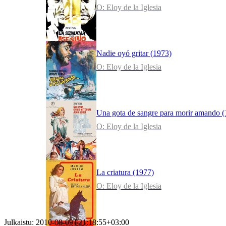
O: Eloy de la Iglesia
Nadie oyó gritar (1973)
O: Eloy de la Iglesia
Una gota de sangre para morir amando 
O: Eloy de la Iglesia
La criatura (1977)
O: Eloy de la Iglesia
Julkaistu:
2010-08-09T21:18:55+03:00