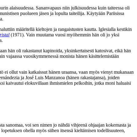
urin alaisuudessa. Sananvapaus niin julkisuudessa kuin taiteessa oli
istisen puolueen jäsen ja lopulta taiteilija. Käytyään Pariisissa
a.
ttiin määritellä kieltojen ja rangaistusten kautta. Iglesialla kestikin
ristal
(1971). Vain muutama vuosi myöhemmin hän oli jo yksi
a.
an hän oli rakastanut kapinoida, yksinkertaisesti katosivat, eikä hän
 Vain vajaassa vuosikymmenessä monista hänen käsittelemistään
ttö ei ollut vain katkaissut hänen uraansa, vaan myös vienyt mukanaan
ernándezia
ja
José Luis Manzanoa
(hänen rakastajansa), joiden
si kaivautui elokuvillaan ihmismielen pelkoihin, jotka moni haluaisi
tista sanomaa, voi sen nimen jo nähdä vihjeenä ohjaajan kokemasta ja
lopetuksen ohella myös siihen itsensä kieltämisen todellisuuteen,