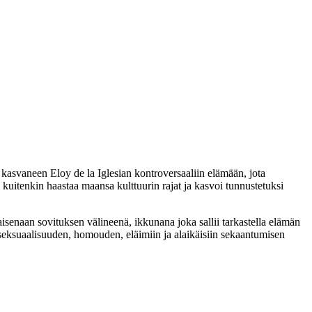
sa kasvaneen
Eloy de la Iglesian
kontroversaaliin elämään, jota
 kuitenkin haastaa maansa kulttuurin rajat ja kasvoi tunnustetuksi
isenaan sovituksen välineenä, ikkunana joka sallii tarkastella elämän
i‑seksuaalisuuden, homouden, eläimiin ja alaikäisiin sekaantumisen