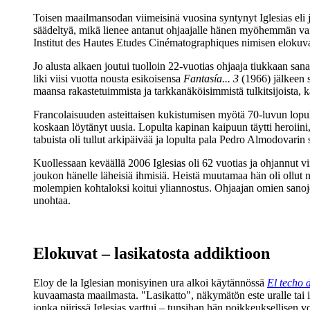
Toisen maailmansodan viimeisinä vuosina syntynyt Iglesias eli 
säädeltyä, mikä lienee antanut ohjaajalle hänen myöhemmän vaihe
Institut des Hautes Etudes Cinématographiques nimisen elokuva
Jo alusta alkaen joutui tuolloin 22‑vuotias ohjaaja tiukkaan sana
liki viisi vuotta nousta esikoisensa
Fantasía... 3
(1966) jälkeen s
maansa rakastetuimmista ja tarkkanäköisimmistä tulkitsijoista, kap
Francolaisuuden asteittaisen kukistumisen myötä 70‑luvun lopulla
koskaan löytänyt uusia. Lopulta kapinan kaipuun täytti heroiin
tabuista oli tullut arkipäivää ja lopulta pala
Pedro Almodovarin
s
Kuollessaan keväällä 2006 Iglesias oli 62 vuotias ja ohjannut 
joukon hänelle läheisiä ihmisiä. Heistä muutamaa hän oli ollu
molempien kohtaloksi koitui yliannostus. Ohjaajan omien sanoje
unohtaa.
Elokuvat – lasikatosta addiktioon
Eloy de la Iglesian monisyinen ura alkoi käytännössä
El techo d
kuvaamasta maailmasta. "Lasikatto", näkymätön este uralle tai i
jonka piirissä Iglesias varttui – tunsihan hän poikkeuksellisen v