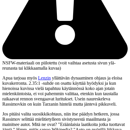
NSFW-materiaali on piilotettu (voit vaihtaa asetusta sivun ylä­
reunasta tai klikkaamalla kuvaa)
Apua tarjoaa myös
Lenzin
yllättävän dynaaminen ohjaus ja eloisa
kuvakerronta. 2.35:1 ‑suhde on osattu käyttää hyödyksi ja kun
hienoissa kuvissa vielä tapahtuu käytännössä koko ajan jotain
mielenkiintoista, ei voi pahemmin valittaa, etenkin kun taustalla
raikaavat rennon svengaavat luritukset. Usein naureskeleva
Rassimovkin on kuin Tarzanin hintelä mutta jäntevä pikkuveli.
Jos pitäisi valita suosikkikohtaus, niin itse päädyn hetkeen, jossa
Rassimov selittää mielitietylleen sivistyneestä maailmasta ja
mainitsee autot. Mitä ne ovat?
"Eräänlaisia laatikoita jotka tuottavat
ääntä."
Hmm, mitäs sanoo Wikipedia?
"Auto on pyörillä liikkuva