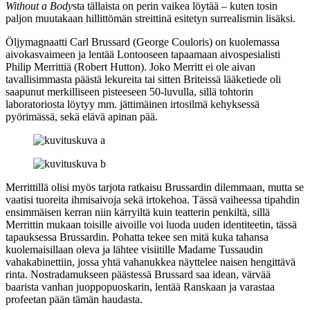
Without a Body
sta tällaista on perin vaikea löytää – kuten tosin
paljon muutakaan hillittömän streittinä esitetyn surrealismin lisäksi.
Öljymagnaatti Carl Brussard (
George Couloris
) on kuolemassa
aivokasvaimeen ja lentää Lontooseen tapaamaan aivospesialisti
Philip Merrittiä (
Robert Hutton
). Joko Merritt ei ole aivan
tavallisimmasta päästä lekureita tai sitten Briteissä lääketiede oli
saapunut merkilliseen pisteeseen 50‑luvulla, sillä tohtorin
laboratoriosta löytyy mm. jättimäinen irtosilmä kehyksessä
pyörimässä, sekä elävä apinan pää.
Merrittillä olisi myös tarjota ratkaisu Brussardin dilemmaan, mutta se
vaatisi tuoreita ihmisaivoja sekä irtokehoa. Tässä vaiheessa tipahdin
ensimmäisen kerran niin kärryiltä kuin teatterin penkiltä, sillä
Merrittin mukaan toisille aivoille voi luoda uuden identiteetin, tässä
tapauksessa Brussardin. Pohatta tekee sen mitä kuka tahansa
kuolemaisillaan oleva ja lähtee visiitille Madame Tussaudin
vahakabinettiin, jossa yhtä vahanukkea näyttelee naisen hengittävä
rinta. Nostradamukseen päästessä Brussard saa idean, värvää
baarista vanhan juoppopuoskarin, lentää Ranskaan ja varastaa
profeetan pään tämän haudasta.