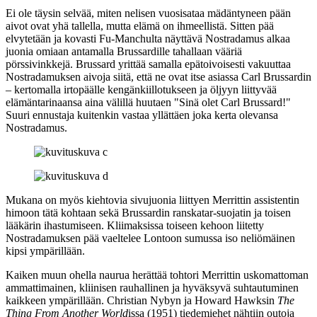
Ei ole täysin selvää, miten nelisen vuosisataa mädäntyneen pään
aivot ovat yhä tallella, mutta elämä on ihmeellistä. Sitten pää
elvytetään ja kovasti Fu‑Manchulta näyttävä Nostradamus alkaa
juonia omiaan antamalla Brussardille tahallaan vääriä
pörssivinkkejä. Brussard yrittää samalla epätoivoisesti vakuuttaa
Nostradamuksen aivoja siitä, että ne ovat itse asiassa Carl Brussardin
– kertomalla irtopäälle kengänkiillotukseen ja öljyyn liittyvää
elämäntarinaansa aina välillä huutaen
"Sinä olet Carl Brussard!"
Suuri ennustaja kuitenkin vastaa yllättäen joka kerta olevansa
Nostradamus.
Mukana on myös kiehtovia sivujuonia liittyen Merrittin assistentin
himoon tätä kohtaan sekä Brussardin ranskatar-suojatin ja toisen
lääkärin ihastumiseen. Kliimaksissa toiseen kehoon liitetty
Nostradamuksen pää vaeltelee Lontoon sumussa iso neliömäinen
kipsi ympärillään.
Kaiken muun ohella naurua herättää tohtori Merrittin uskomattoman
ammattimainen, kliinisen rauhallinen ja hyväksyvä suhtautuminen
kaikkeen ympärillään.
Christian Nybyn
ja
Howard Hawksin
The
Thing From Another World
issa (1951) tiedemiehet nähtiin outoja