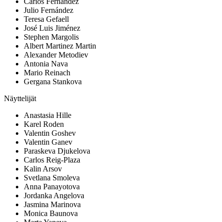
Carlos Fernández
Julio Fernández
Teresa Gefaell
José Luis Jiménez
Stephen Margolis
Albert Martinez Martin
Alexander Metodiev
Antonia Nava
Mario Reinach
Gergana Stankova
Näyttelijät
Anastasia Hille
Karel Roden
Valentin Goshev
Valentin Ganev
Paraskeva Djukelova
Carlos Reig-Plaza
Kalin Arsov
Svetlana Smoleva
Anna Panayotova
Jordanka Angelova
Jasmina Marinova
Monica Baunova