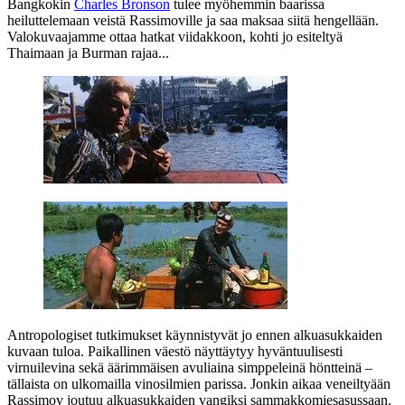
Bangkokin
Charles Bronson
tulee myöhemmin baarissa
heiluttelemaan veistä Rassimoville ja saa maksaa siitä hengellään.
Valokuvaajamme ottaa hatkat viidakkoon, kohti jo esiteltyä
Thaimaan ja Burman rajaa...
Antropologiset tutkimukset käynnistyvät jo ennen alkuasukkaiden
kuvaan tuloa. Paikallinen väestö näyttäytyy hyväntuulisesti
virnuilevina sekä äärimmäisen avuliaina simppeleinä höntteinä –
tällaista on ulkomailla vinosilmien parissa. Jonkin aikaa veneiltyään
Rassimov joutuu alkuasukkaiden vangiksi sammakkomiesasussaan.