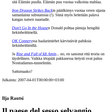
sitä Elämän puulla. Elämän puu vuotaa valkoista mahlaa.
Iron Dragon Strikes Back
in pääilkimys vuotaa veren sijasta
samanlaista substanssia (!). Siinä myös heitetään palava
kangas naisen naamalle.
Don't Go In the House
n Donald polttaa pimuja hengiltä
liekinheittimellä.
OK Connery
ssa haalarimiehet kärvistävät pahiksia
liekinheittimillä.
Ja
Rise and Fall of Idi Amin
... no, en sanonut että teoria on
täydellinen. Vaikka irtopäät pakkasessa tietysti ovat paluu
Nostradamus-tunnelmiin.
Sattumaako?
Julkaistu:
2007-04-01T00:00:00+03:00
Ilja Rautsi
Il paese del sesso selvaggio