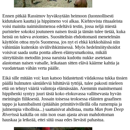
Ennen pitkää Rassimov hyväksytään heimoon (luonnollisesti
kidutuksen kautta) ja hippimeno voi alkaa. Kiehtovista rituaaleista
voisi mainita naimisiinmenoa edeltävä testin, jossa neljä miestä
puristelee sokoksi joutuneen naisen tissiä ja tämän tulee tietää, kuka
heistä on tuleva aviomies. Suosittelisin ehdottomasti menetelmän
käyttöön ottoa myös Suomessa, jos nyt ei ehkä kirkkohäissä niin
vähintään kuitenkin siviilivihkimisessä. Myös hedelmöityshoidot
voisivat saada uutta pontta alleen elämysmatkoina, mikäli
siirryttäisiin metodiin jossa naruista kudottu nukke asetetaan
alastoman naisen vatsalle, leikataan sitten elävä käärme kahtia ja
vuodatetaan vähän verta päälle.
Eikä sille mitään voi: kun katsoo hidastetusti viidakossa tukka tissien
päällä hulmuten säntäileviä hihittäviä tyttöjä, tulee pakosti mieleen
että on tehnyt vääriä valintoja elämässään. Aiemmin mainitsemani
hippihenki syntyy juuri tästä koko elokuvassa vallitsevasta hyvän
meiningin fiiliksestä. Jossain toisessa teoksessa eläinten graafinen
tappo ja kannibalismi (pitäähän primitiivivilleillä olla rumempia ja
julmempia vihollisia...) saattaisivat ahdistaa, mutta
Man from Deep
River
issä kaikilla on niin ison osan ajasta aivan mahdottoman
hauskaa ja letkeää, ettei siitä osaa edes lievästi pahastua.