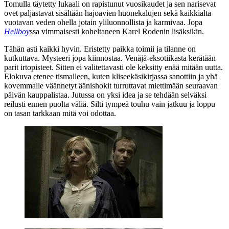
Tomulla täytetty lukaali on rapistunut vuosikaudet ja sen narisevat
ovet paljastavat sisältään hajoavien huonekalujen sekä kaikkialta
vuotavan veden ohella jotain yliluonnollista ja karmivaa. Jopa
Hellboy
ssa vimmaisesti koheltaneen
Karel Rodenin
lisäksikin.
Tähän asti kaikki hyvin. Eristetty paikka toimii ja tilanne on
kutkuttava. Mysteeri jopa kiinnostaa. Venäjä-eksotiikasta kerätään
parit irtopisteet. Sitten ei valitettavasti ole keksitty enää mitään uutta.
Elokuva etenee tismalleen, kuten kliseekäsikirjassa sanottiin ja yhä
kovemmalle väännetyt äänishokit turruttavat miettimään seuraavan
päivän kauppalistaa. Jutussa on yksi idea ja se tehdään selväksi
reilusti ennen puolta väliä. Silti tympeä touhu vain jatkuu ja loppu
on tasan tarkkaan mitä voi odottaa.