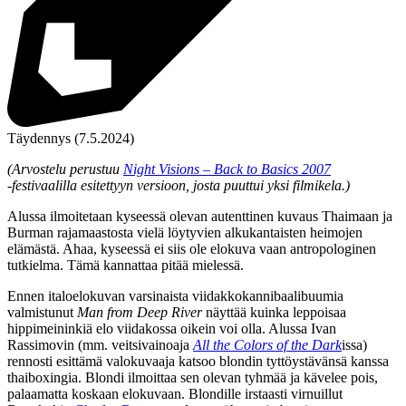
Täydennys (7.5.2024)
(Arvostelu perustuu
Night Visions – Back to Basics 2007
‑festivaalilla esitettyyn versioon, josta puuttui yksi filmikela.)
Alussa ilmoitetaan kyseessä olevan autenttinen kuvaus Thaimaan ja
Burman rajamaastosta vielä löytyvien alkukantaisten heimojen
elämästä. Ahaa, kyseessä ei siis ole elokuva vaan antropologinen
tutkielma. Tämä kannattaa pitää mielessä.
Ennen italoelokuvan varsinaista viidakkokannibaalibuumia
valmistunut
Man from Deep River
näyttää kuinka leppoisaa
hippimeininkiä elo viidakossa oikein voi olla. Alussa
Ivan
Rassimovin
(mm. veitsivainoaja
All the Colors of the Dark
issa)
rennosti esittämä valokuvaaja katsoo blondin tyttöystävänsä kanssa
thaiboxingia. Blondi ilmoittaa sen olevan tyhmää ja kävelee pois,
palaamatta koskaan elokuvaan. Blondille irstaasti virnuillut