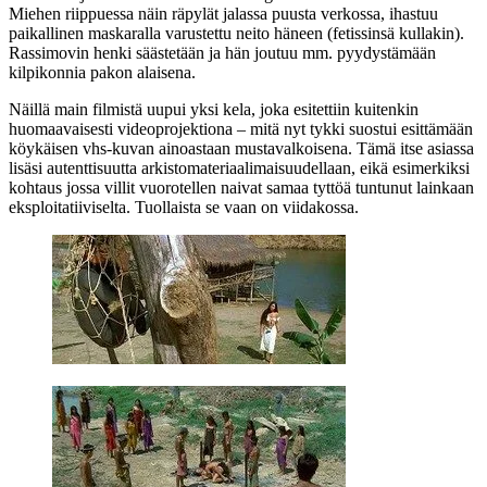
Miehen riippuessa näin räpylät jalassa puusta verkossa, ihastuu
paikallinen maskaralla varustettu neito häneen (fetissinsä kullakin).
Rassimovin henki säästetään ja hän joutuu mm. pyydystämään
kilpikonnia pakon alaisena.
Näillä main filmistä uupui yksi kela, joka esitettiin kuitenkin
huomaavaisesti videoprojektiona – mitä nyt tykki suostui esittämään
köykäisen vhs‑kuvan ainoastaan mustavalkoisena. Tämä itse asiassa
lisäsi autenttisuutta arkistomateriaalimaisuudellaan, eikä esimerkiksi
kohtaus jossa villit vuorotellen naivat samaa tyttöä tuntunut lainkaan
eksploitatiiviselta. Tuollaista se vaan on viidakossa.