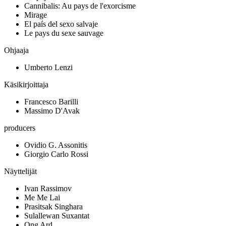
Cannibalis: Au pays de l'exorcisme
Mirage
El país del sexo salvaje
Le pays du sexe sauvage
Ohjaaja
Umberto Lenzi
Käsikirjoittaja
Francesco Barilli
Massimo D'Avak
producers
Ovidio G. Assonitis
Giorgio Carlo Rossi
Näyttelijät
Ivan Rassimov
Me Me Lai
Prasitsak Singhara
Sulallewan Suxantat
Ong Ard