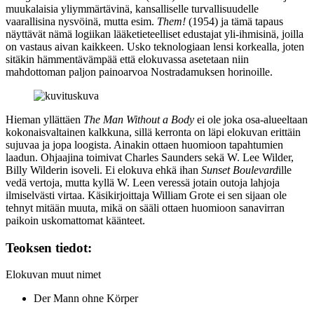
muukalaisia yliymmärtävinä, kansalliselle turvallisuudelle
vaarallisina nysvöinä, mutta esim.
Them!
(1954) ja tämä tapaus
näyttävät nämä logiikan lääketieteelliset edustajat yli‑ihmisinä, joilla
on vastaus aivan kaikkeen. Usko teknologiaan lensi korkealla, joten
sitäkin hämmentävämpää että elokuvassa asetetaan niin
mahdottoman paljon painoarvoa Nostradamuksen horinoille.
Hieman yllättäen
The Man Without a Body
ei ole joka osa‑alueeltaan
kokonaisvaltainen kalkkuna, sillä kerronta on läpi elokuvan erittäin
sujuvaa ja jopa loogista. Ainakin ottaen huomioon tapahtumien
laadun. Ohjaajina toimivat
Charles Saunders
sekä
W. Lee Wilder
,
Billy Wilderin
isoveli. Ei elokuva ehkä ihan
Sunset Boulevard
ille
vedä vertoja, mutta kyllä W. Leen veressä jotain outoja lahjoja
ilmiselvästi virtaa. Käsikirjoittaja
William Grote
ei sen sijaan ole
tehnyt mitään muuta, mikä on sääli ottaen huomioon sanavirran
paikoin uskomattomat käänteet.
Teoksen tiedot:
Elokuvan muut nimet
Der Mann ohne Körper