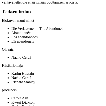
väittävät ettei ole enää mitään odottamisen arvoista.
Teoksen tiedot:
Elokuvan muut nimet
Die Verlassenen – The Abandoned
Abandonnée
Los abandonados
Els abandonats
Ohjaaja
Nacho Cerdá
Käsikirjoittaja
Karim Hussain
Nacho Cerdá
Richard Stanley
producers
Carola Ash
Kwesi Dickson