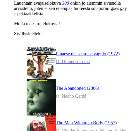
Lauantain avajaiselokuva
300
onkin jo aiemmin sivustolla
arvosteltu, joten ei sen enempää tuoreesta sotaporno goes gay
‑spektaakkelista.
Mutta maestro, elokuvia!
Sisällysluettelo
Il paese del sesso selvaggio (1972)
O: Umberto Lenzi
The Abandoned (2006)
O: Nacho Cerdá
The Man Without a Body (1957)
O: Charles Saunders & W. Lee Wilder