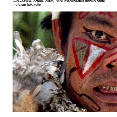
lupauksesta polttaa printti, ettei kenellekään muulle enää
koskaan käy näin.