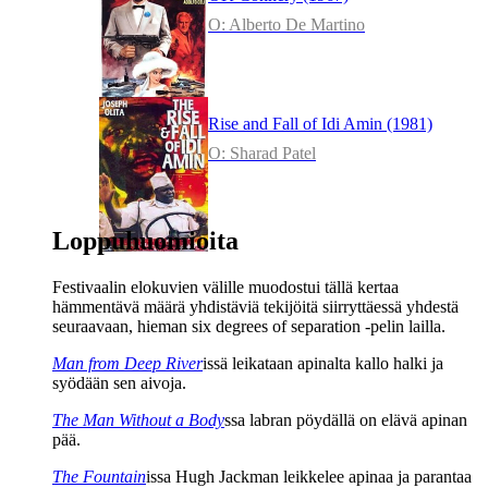
O: Alberto De Martino
Rise and Fall of Idi Amin (1981)
O: Sharad Patel
Loppuhuomioita
Festivaalin elokuvien välille muodostui tällä kertaa
hämmentävä määrä yhdistäviä tekijöitä siirryttäessä yhdestä
seuraavaan, hieman six degrees of separation ‑pelin lailla.
Man from Deep River
issä leikataan apinalta kallo halki ja
syödään sen aivoja.
The Man Without a Body
ssa labran pöydällä on elävä apinan
pää.
The Fountain
issa
Hugh Jackman
leikkelee apinaa ja parantaa