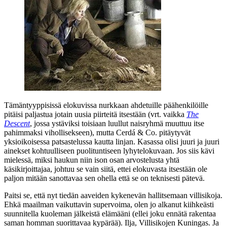
Tämäntyyppisissä elokuvissa nurkkaan ahdetuille päähenkilöille
pitäisi paljastua jotain uusia piirteitä itsestään (vrt. vaikka
The
Descent
, jossa ystäviksi toisiaan luullut naisryhmä muuttuu itse
pahimmaksi vihollisekseen), mutta Cerdá & Co. pitäytyvät
yksioikoisessa patsastelussa kautta linjan. Kasassa olisi juuri ja juuri
ainekset kohtuulliseen puolituntiseen lyhytelokuvaan. Jos siis kävi
mielessä, miksi haukun niin ison osan arvostelusta yhtä
käsikirjoittajaa, johtuu se vain siitä, ettei elokuvasta itsestään ole
paljon mitään sanottavaa sen ohella että se on teknisesti pätevä.
Paitsi se, että nyt tiedän aaveiden kykenevän hallitsemaan villisikoja.
Ehkä maailman vaikuttavin supervoima, olen jo alkanut kiihkeästi
suunnitella kuoleman jälkeistä elämääni (ellei joku ennätä rakentaa
saman homman suorittavaa kypärää). Ilja, Villisikojen Kuningas. Ja