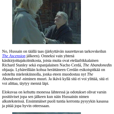
No, Hussain on täällä taas (järkyttävän naurettavan tarkovskeilun
The Ascension
jälkeen). Onneksi vain yhtenä
käsikirjoittajakolmikosta, joista muita ovat eteläafrikkalainen
Richard Stanley
sekä espanjalainen
Nacho Cerdá
,
The Abandoned
in
ohjaaja. Lyhäreillään kohua herättäneen Cerdán esikoispitkää on
odoteltu mielenkiinnolla, jonka eteen muodostuu nyt
The
Abandoned
‑niminen muuri. Ja ikävä kyllä sitä ei voi ylittää, sitä ei
voi alittaa, täytyy mennä läpi.
Elokuvaa on kehuttu monessa lähteessä ja odotukset olivat varsin
positiiviset jopa sen jälkeen kun näin Hussainin nimen
alkuteksteissä. Ensimmäiset puoli tuntia kerronta pysyykin kasassa
ja pitää jopa hyvin otteessaan.