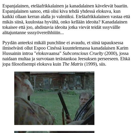
Espanjalainen, eteläafrikkalainen ja kanadalainen kävelevät baariin.
Espanjalainen sanoo, että olisi kiva tehdä yhdessä elokuva, kun
kaikki ollaan kerran alalla jo valmiiksi. Eteläafrikkalainen vastaa että
mikäs siinä, kuulostaa hyvältä, onko kellään ideoita? Kanadalainen
tokaisee että joo, ahdistavia ideoita jotka vievät teidät sssyvällle
alitajuntanne ssssyövereihhiiiin...
Pyydän anteeksi mikäli punchline ei avaudu, et siinä tapauksessa
ilmiselvästi ollut Espoo Cinéssä kuuntelemassa kanadalaisen
Karim
Hussainin
introa "elokuvaansa"
Subconscious Cruelty
(2000), jossa
naidaan multaa ja survotaan terästankoa Jeesuksen perseeseen. Ehkä
jopa filosofisempi elokuva kuin
The Matrix
(1999), siis.