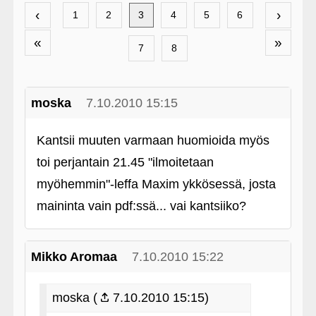
‹
›
1
2
3
4
5
6
«
»
7
8
moska
7.10.2010 15:15
Kantsii muuten varmaan huomioida myös
toi perjantain 21.45 "ilmoitetaan
myöhemmin"-leffa Maxim ykkösessä, josta
maininta vain pdf:ssä... vai kantsiiko?
Mikko Aromaa
7.10.2010 15:22
moska (
7.10.2010 15:15)