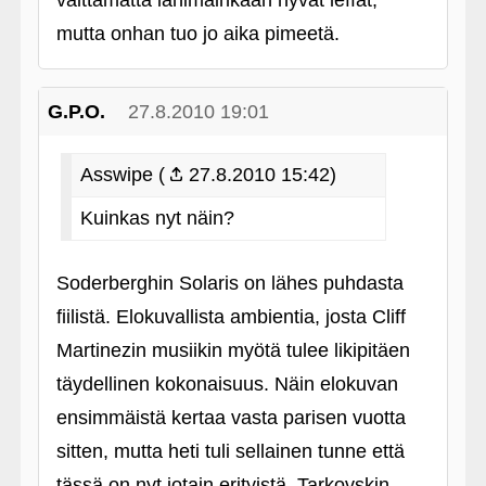
välttämättä lähimainkaan hyvät leffat,
mutta onhan tuo jo aika pimeetä.
G.P.O.
27.8.2010 19:01
Asswipe (
27.8.2010 15:42)
Kuinkas nyt näin?
Soderberghin Solaris on lähes puhdasta
fiilistä. Elokuvallista ambientia, josta Cliff
Martinezin musiikin myötä tulee likipitäen
täydellinen kokonaisuus. Näin elokuvan
ensimmäistä kertaa vasta parisen vuotta
sitten, mutta heti tuli sellainen tunne että
tässä on nyt jotain erityistä. Tarkovskin