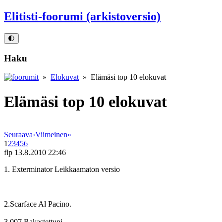
Elitisti-foorumi (arkistoversio)
🌓
Haku
»
Elokuvat
» Elämäsi top 10 elokuvat
Elämäsi top 10 elokuvat
Seuraava
›
Viimeinen
»
1
2
3
4
5
6
flp
13.8.2010 22:46
1. Exterminator Leikkaamaton versio
2.Scarface Al Pacino.
3.007 Rakastettuni