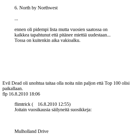
6. North by Northwest
...
ennen oli pidempi lista mutta vuosien saatossa on
kaikkea tapahtunut että pitänee miettiä uudestaan...
Tossa on kuitenkin aika vakioalku.
Evil Dead oli unohtua taitaa olla noita niin paljon että Top 100 olisi
paikallaan.
flp
16.8.2010 18:06
flimtrick (
16.8.2010 12:55)
Joitain vuosikausia säilyneitä suosikkeja:
Mulholland Drive