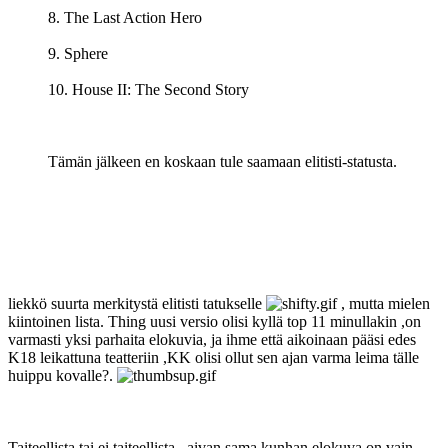
8. The Last Action Hero
9. Sphere
10. House II: The Second Story
Tämän jälkeen en koskaan tule saamaan elitisti-statusta.
liekkö suurta merkitystä elitisti tatukselle
, mutta mielen
kiintoinen lista. Thing uusi versio olisi kyllä top 11 minullakin ,on
varmasti yksi parhaita elokuvia, ja ihme että aikoinaan pääsi edes
K18 leikattuna teatteriin ,KK olisi ollut sen ajan varma leima tälle
huippu kovalle?.
Taiteellista tai ei taiteellista , aivan sama kunhan elokuva on vain