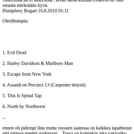
omasta mielestään hyvä.
Humphrey Bogart
16.8.2010 01:11
Oleellisimpia:
1. Evil Dead
2. Harley Davidson & Marlboro Man
3. Escape from New York
4. Assault on Precinct 13 (Carpenter tietysti)
5. This Is Spinal Tap
6. North by Northwest
...
ennen oli pidempi lista mutta vuosien saatossa on kaikkea tapahtunut
että pitänee miettiä uudestaan... Tossa on kuitenkin aika vakioalku.