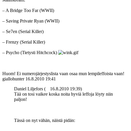
– A Bridge Too Far (WWII)
– Saving Private Ryan (WWII)
– Se7en (Serial Killer)
– Frenzy (Serial Killer)
– Psycho (Tietysti Hitchcock)
Huom! Ei numerojärjestyslista vaan osaa mun lempileffoista vaan!
giallohunter
16.8.2010 19:41
Daniel Liljefors (
16.8.2010 19:39)
Tää on tosi vaikee koska noita hyviä leffoja löyty niin
paljon!
Tässä on nyt vähän, näistä pidän: