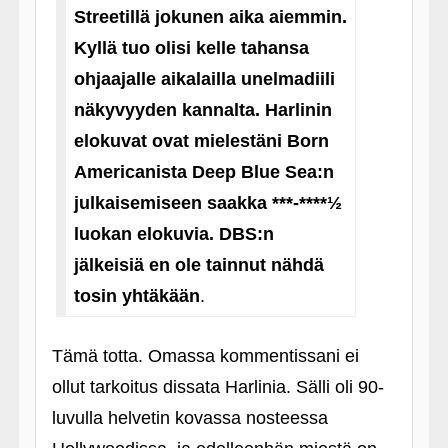
Streetillä jokunen aika aiemmin.
Kyllä tuo olisi kelle tahansa
ohjaajalle aikalailla unelmadiili
näkyvyyden kannalta. Harlinin
elokuvat ovat mielestäni Born
Americanista Deep Blue Sea:n
julkaisemiseen saakka ***-****½
luokan elokuvia. DBS:n
jälkeisiä en ole tainnut nähdä
tosin yhtäkään
.
Tämä totta. Omassa kommentissani ei
ollut tarkoitus dissata Harlinia. Sälli oli 90-
luvulla helvetin kovassa nosteessa