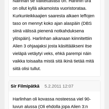
Näinhän se valitettavasti on. Harlinin ura
on ollut kyllä aikamoista vuoristorataa.
Kurkunleikkaajien saaresta alkaen leffojen
taso on mennyt koko ajan alaspäin (DBS
siinä välissä pienenä notkahduksena
ylöspäin). Harlinhan aikanaan kiinnitettiin
Alien 3 ohjaajaksi josta käsittääkseni itse
vieläpä vetäytyi veks, ehkä parempi näin
vaikka toisaalta mistä sitä ikinä tietää mitä
siitä olisi tullut.
Sir Filmipätkä
5.2.2011 12:07
Harlinhan oli kovassa nosteessa viel 90-
luvun alussa (Oli ehdolla jopa Alien 3:n