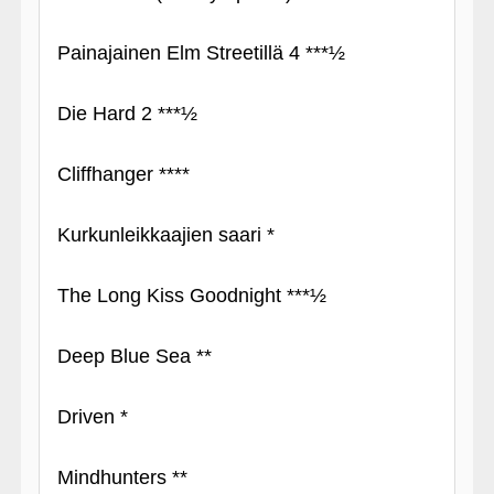
Painajainen Elm Streetillä 4 ***½
Die Hard 2 ***½
Cliffhanger ****
Kurkunleikkaajien saari *
The Long Kiss Goodnight ***½
Deep Blue Sea **
Driven *
Mindhunters **