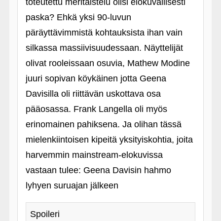
toteutettu meritaistelu olisi elokuvallisesti
paska? Ehkä yksi 90-luvun
päräyttävimmistä kohtauksista ihan vain
silkassa massiivisuudessaan. Näyttelijät
olivat rooleissaan osuvia, Mathew Modine
juuri sopivan köykäinen jotta Geena
Davisilla oli riittävän uskottava osa
pääosassa. Frank Langella oli myös
erinomainen pahiksena. Ja olihan tässä
mielenkiintoisen kipeitä yksityiskohtia, joita
harvemmin mainstream-elokuvissa
vastaan tulee: Geena Davisin hahmo
lyhyen suruajan jälkeen
Spoileri