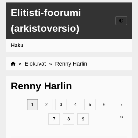
Elitisti-foorumi
🌓
(arkistoversio)
Haku
»
Elokuvat
» Renny Harlin
Renny Harlin
›
1
2
3
4
5
6
»
7
8
9