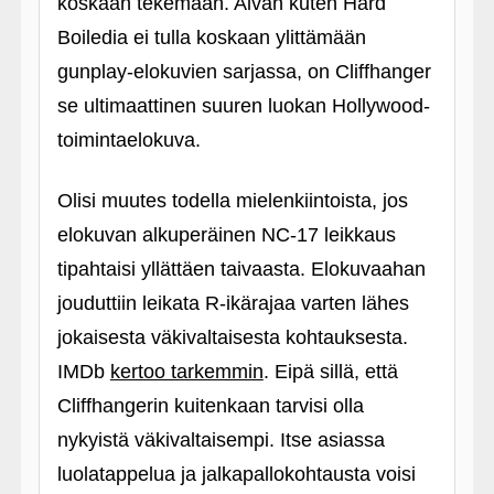
koskaan tekemään. Aivan kuten Hard
Boiledia ei tulla koskaan ylittämään
gunplay-elokuvien sarjassa, on Cliffhanger
se ultimaattinen suuren luokan Hollywood-
toimintaelokuva.
Olisi muutes todella mielenkiintoista, jos
elokuvan alkuperäinen NC-17 leikkaus
tipahtaisi yllättäen taivaasta. Elokuvaahan
jouduttiin leikata R-ikärajaa varten lähes
jokaisesta väkivaltaisesta kohtauksesta.
IMDb
kertoo tarkemmin
. Eipä sillä, että
Cliffhangerin kuitenkaan tarvisi olla
nykyistä väkivaltaisempi. Itse asiassa
luolatappelua ja jalkapallokohtausta voisi