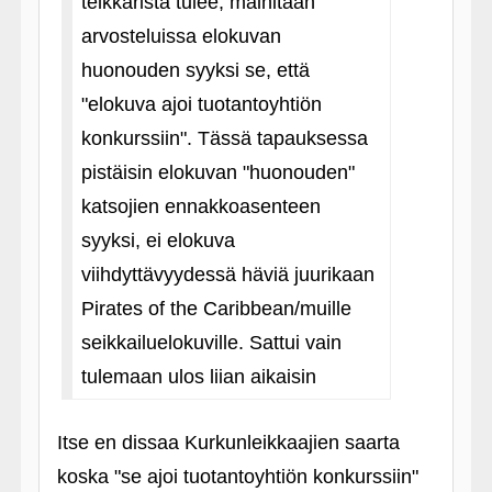
telkkarista tulee, mainitaan
arvosteluissa elokuvan
huonouden syyksi se, että
"elokuva ajoi tuotantoyhtiön
konkurssiin". Tässä tapauksessa
pistäisin elokuvan "huonouden"
katsojien ennakkoasenteen
syyksi, ei elokuva
viihdyttävyydessä häviä juurikaan
Pirates of the Caribbean/muille
seikkailuelokuville. Sattui vain
tulemaan ulos liian aikaisin
Itse en dissaa Kurkunleikkaajien saarta
koska "se ajoi tuotantoyhtiön konkurssiin"