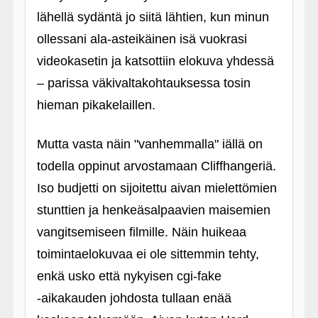
lähellä sydäntä jo siitä lähtien, kun minun
ollessani ala-asteikäinen isä vuokrasi
videokasetin ja katsottiin elokuva yhdessä
– parissa väkivaltakohtauksessa tosin
hieman pikakelaillen.
Mutta vasta näin "vanhemmalla" iällä on
todella oppinut arvostamaan Cliffhangeriä.
Iso budjetti on sijoitettu aivan mielettömien
stunttien ja henkeäsalpaavien maisemien
vangitsemiseen filmille. Näin huikeaa
toimintaelokuvaa ei ole sittemmin tehty,
enkä usko että nykyisen cgi-fake
‑aikakauden johdosta tullaan enää