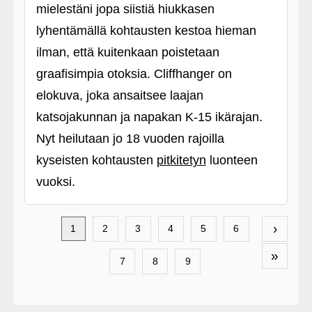
mielestäni jopa siistiä hiukkasen
lyhentämällä kohtausten kestoa hieman
ilman, että kuitenkaan poistetaan
graafisimpia otoksia. Cliffhanger on
elokuva, joka ansaitsee laajan
katsojakunnan ja napakan K-15 ikärajan.
Nyt heilutaan jo 18 vuoden rajoilla
kyseisten kohtausten
pitkitetyn
luonteen
vuoksi.
›
1
2
3
4
5
6
»
7
8
9