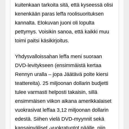
kuitenkaan tarkoita sitä, että kyseessä olisi
kenenkään paras leffa roolisuorituksen
kannalta. Elokuvan juoni oli lopulta
pettymys. Voisikin sanoa, että kaikki muu
toimi paitsi käsikirjoitus.
Yhdysvalloissahan leffa meni suoraan
DVD-levitykseen (ensimmäistä kertaa
Rennyn uralla – jopa Jäätävä polte kiersi
teattereita). 25 miljoonan dollarin budjetti
tulee varmasti helposti takaisin, sillä
ensimmäisen viikon aikana amerikkalaiset
vuokrasivat leffaa 3,12 miljoonan dollarin
edestä. Siihen vielä DVD-myynnit sekä
kansainväliset ‑vuokratuotot päälle, niin