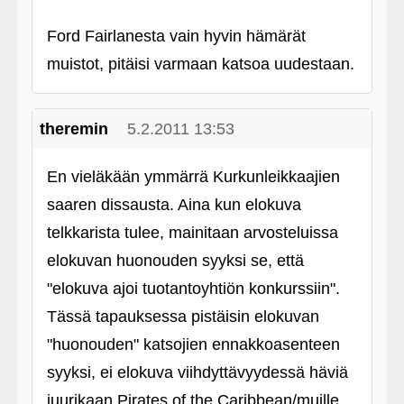
Ford Fairlanesta vain hyvin hämärät
muistot, pitäisi varmaan katsoa uudestaan.
theremin
5.2.2011 13:53
En vieläkään ymmärrä Kurkunleikkaajien
saaren dissausta. Aina kun elokuva
telkkarista tulee, mainitaan arvosteluissa
elokuvan huonouden syyksi se, että
"elokuva ajoi tuotantoyhtiön konkurssiin".
Tässä tapauksessa pistäisin elokuvan
"huonouden" katsojien ennakkoasenteen
syyksi, ei elokuva viihdyttävyydessä häviä
juurikaan Pirates of the Caribbean/muille