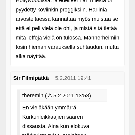
Hollywoodissa, ja edelleenhän miestä on
pyydetty koviinkin proggiksiin. Harlinia
arvosteltaessa kannattaa myös muistaa se
että ei peli vielä ole ohi, ja mistä sitä tietää
mitä leffoja vielä on tulossa. Mannerheimiin
tosin hieman varauksella suhtaudun, mutta
aika näyttää.
Sir Filmipätkä
5.2.2011 19:41
theremin (
5.2.2011 13:53)
En vieläkään ymmärrä
Kurkunleikkaajien saaren
dissausta. Aina kun elokuva