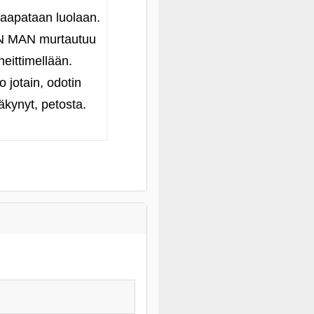
 kaapataan luolaan.
ON MAN murtautuu
heittimellään.
 jotain, odotin
äkynyt, petosta.