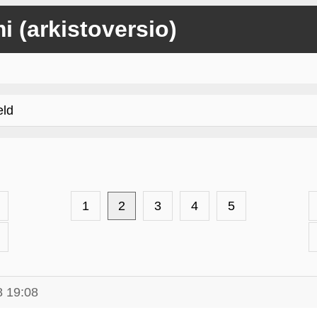
mi (arkistoversio)
eld
1
2
3
4
5
8 19:08