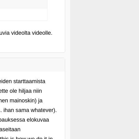
via videolta videolle.
eiden starttaamista
te ole hiljaa niin
inen mainoskin) ja
tms. ihan sama whatever).
 tapauksessa elokuvaa
 aseitaan