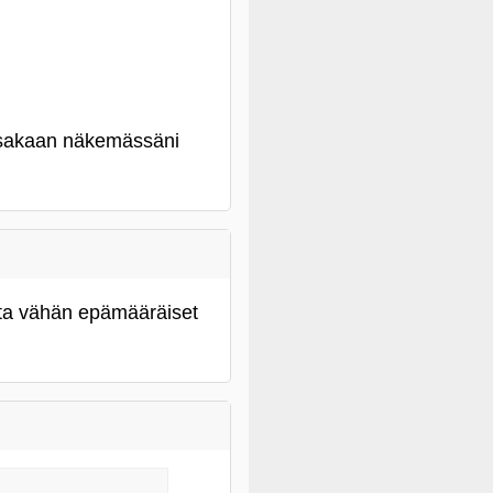
assakaan näkemässäni
sta vähän epämääräiset