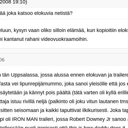
2008 19:10)
ää joka katsoo elokuvia netistä?
uun, kysyn vaan oliko silloin elämää, kun kopioitiin eloku
äni kantanut rahani videovuokraamoihin.
06
n tän Uppsalassa, jossa alussa ennen elokuvan ja trailer
sta vei lipunrepijämummo, joka sanoi yleisölle että jos et
ytetään ja kännyt pois päältä (tätä varten oli kyllä erill
taja istuu rivillä neljä (palkinto oli joku vitun lautanen 
 sitten seisomaan ja kaikki taputtivat ilkikurisesti. Joka
pi oli IRON MAN traileri, jossa Robert Downey Jr sanoo