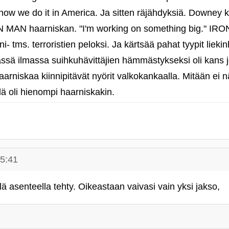
s how we do it in America. Ja sitten räjähdyksiä. Downey
N MAN haarniskan. "I'm working on something big." IR
i- tms. terroristien peloksi. Ja kärtsää pahat tyypit liekin
ä ilmassa suihkuhävittäjien hämmästykseksi oli kans jo
arniskaa kiinnipitävät nyörit valkokankaalla. Mitään ei n
lä oli hienompi haarniskakin.
15:41
ä asenteella tehty. Oikeastaan vaivasi vain yksi jakso,