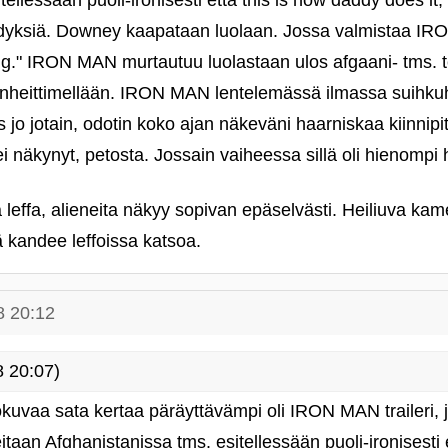
ellessään puoli-ironisesti että this is how daddy does it, 
ähdyksiä. Downey kaapataan luolaan. Jossa valmistaa IR
g." IRON MAN murtautuu luolastaan ulos afgaani- tms. ter
ekinheittimellään. IRON MAN lentelemässä ilmassa suihkuh
jo jotain, odotin koko ajan näkeväni haarniskaa kiinnipit
i näkynyt, petosta. Jossain vaiheessa sillä oli hienompi 
vä leffa, alieneita näkyy sopivan epäselvästi. Heiliuva ka
ä kandee leffoissa katsoa.
8 20:12
 20:07)
kuvaa sata kertaa päräyttävämpi oli IRON MAN traileri, 
aan Afghanistanissa tms. esitellessään puoli-ironisesti e