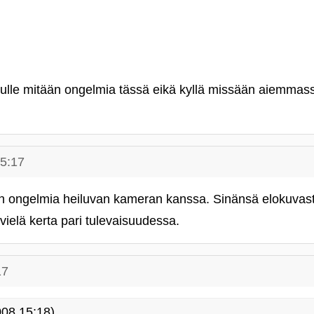
mulle mitään ongelmia tässä eikä kyllä missään aiemm
15:17
ään ongelmia heiluvan kameran kanssa. Sinänsä elokuva
vielä kerta pari tulevaisuudessa.
17
08 15:18)