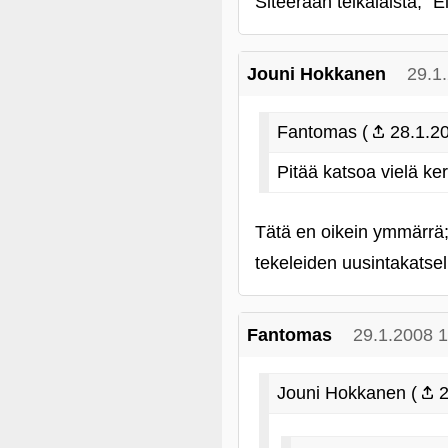
Siteeraan teikäläistä; "Ei
Jouni Hokkanen
29.1
Fantomas (
28.1.20
Pitää katsoa vielä ke
Tätä en oikein ymmärrä; 
tekeleiden uusintakatselu
Fantomas
29.1.2008 
Jouni Hokkanen (
2