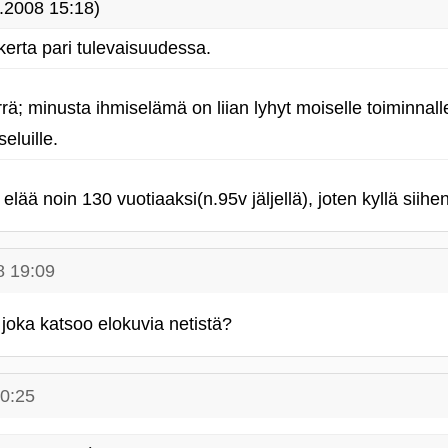
.2008 15:18)
kerta pari tulevaisuudessa.
ä; minusta ihmiselämä on liian lyhyt moiselle toiminnall
eluille.
elää noin 130 vuotiaaksi(n.95v jäljellä), joten kyllä siih
8 19:09
joka katsoo elokuvia netistä?
20:25