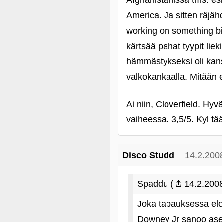
Afghanistanissa tms. esit
America. Ja sitten räj
working on something bi
kärtsää pahat tyypit li
hämmästykseksi oli kans 
valkokankaalla. Mitään e
Ai niin, Cloverfield. Hy
vaiheessa. 3,5/5. Kyl tä
Disco Studd
14.2.200
Spaddu (
14.2.2008
Joka tapauksessa elo
Downey Jr sanoo aseit