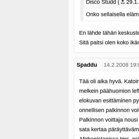
Disco Studd (
29.1.
Onko sellaisella eläm
En lähde tähän keskustel
Sitä paitsi olen koko ik
Spaddu
14.2.2008 19:
Tää oli aika hyvä. Katoi
melkein päähuomion leffa
elokuvan esittäminen pysä
onnellisen palkinnon voit
Palkinnon voittaja nousi
sata kertaa päräyttäväm