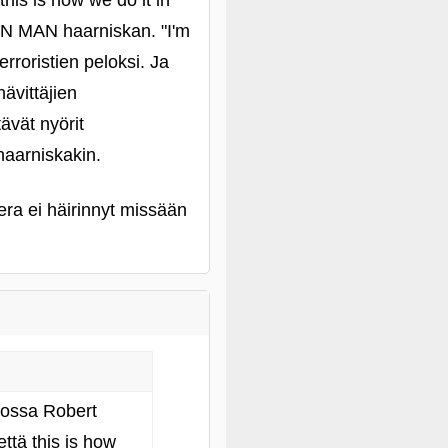
this is how we do it in
ON MAN haarniskan. "I'm
roristien peloksi. Ja
ävittäjien
ävät nyörit
haarniskakin.
mera ei häirinnyt missään
jossa Robert
ttä this is how