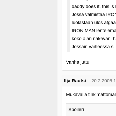
daddy does it, this i
Jossa valmistaa IRO
luolastaan ulos afgaan
IRON MAN lentelemäss
koko ajan näkeväni ha
Jossain vaiheessa sil
Vanha juttu
Ilja Rautsi
20.2.2008 
Mukavalla tinkimättömäll
Spoileri