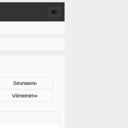
🌓
›
Seuraava
»
Viimeinen