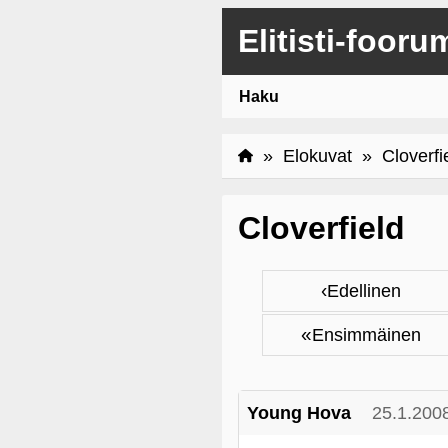
Elitisti-fooru
Haku
»
Elokuvat
» Cloverfi
Cloverfield
‹
Edellinen
«
Ensimmäinen
Young Hova
25.1.200