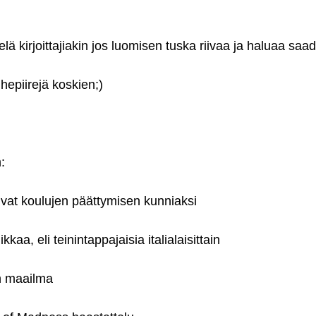
 kirjoittajiakin jos luomisen tuska riivaa ja haluaa saa
hepiirejä koskien;)
:
vat koulujen päättymisen kunniaksi
kkaa, eli teinintappajaisia italialaisittain
n maailma