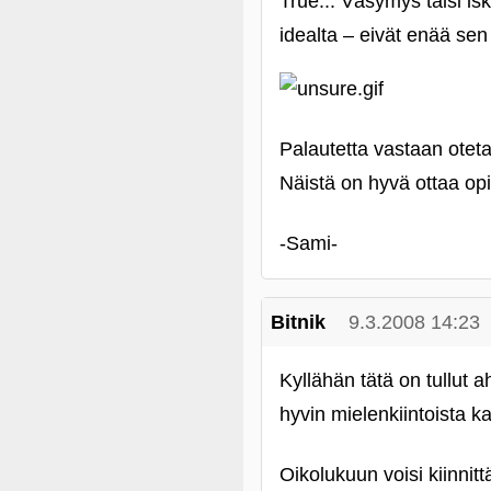
True... Väsymys taisi is
idealta – eivät enää sen 
Palautetta vastaan oteta
Näistä on hyvä ottaa opik
‑Sami-
Bitnik
9.3.2008 14:23
Kyllähän tätä on tullu
hyvin mielenkiintoista k
Oikolukuun voisi kiinni