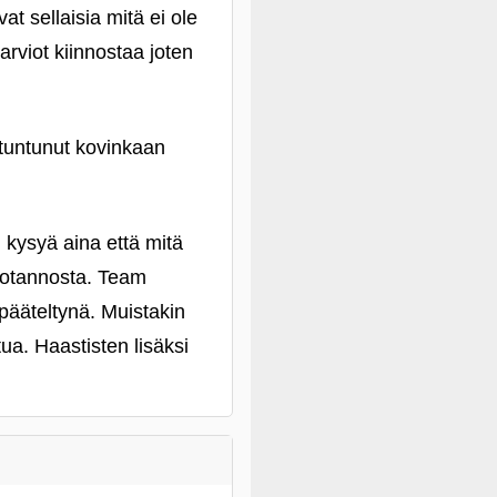
at sellaisia mitä ei ole
 arviot kiinnostaa joten
 tuntunut kovinkaan
n kysyä aina että mitä
tuotannosta. Team
 pääteltynä. Muistakin
tua. Haastisten lisäksi