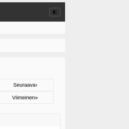
🌓
›
Seuraava
»
Viimeinen