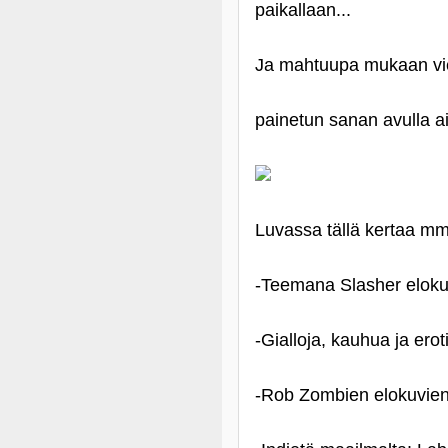
paikallaan...
Ja mahtuupa mukaan vielä
painetun sanan avulla ai
Luvassa tällä kertaa mm
‑Teemana Slasher eloku
‑Gialloja, kauhua ja erotii
‑Rob Zombien elokuvie