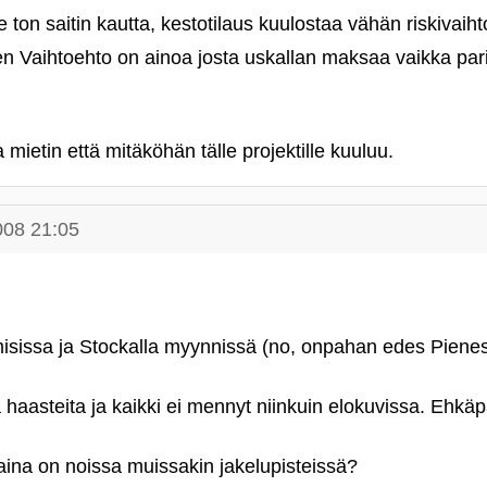
e ton saitin kautta, kestotilaus kuulostaa vähän riskivaih
nen Vaihtoehto on ainoa josta uskallan maksaa vaikka 
mietin että mitäköhän tälle projektille kuuluu.
008 21:05
.
misissa ja Stockalla myynnissä (no, onpahan edes Piene
 haasteita ja kaikki ei mennyt niinkuin elokuvissa. Ehk
aina on noissa muissakin jakelupisteissä?