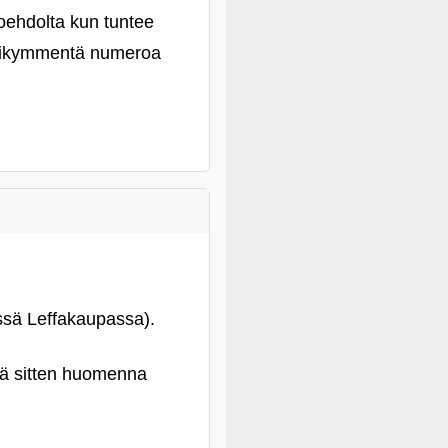
toehdolta kun tuntee
parikymmentä numeroa
ssä Leffakaupassa).
äpä sitten huomenna