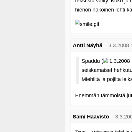
tekstistä välity. Koko ju
hienon näköinen lehti ka
Antti Näyhä
3.3.2008 
Spaddu (
1.3.2008 
seiskamaiset hehkutuks
Miehiltä ja pojilta leika
Enemmän tämmöistä jut
Sami Haavisto
3.3.20