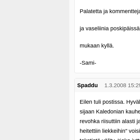
Palatetta ja kommentte
ja vaseliinia poskipäissä
mukaan kyllä.
‑Sami-
Spaddu
1.3.2008 15:2
Eilen tuli postissa. Hyvä
sijaan Kaledonian kauhe
revohka riisuttiin alasti j
heitettiin liekkeihin" vois