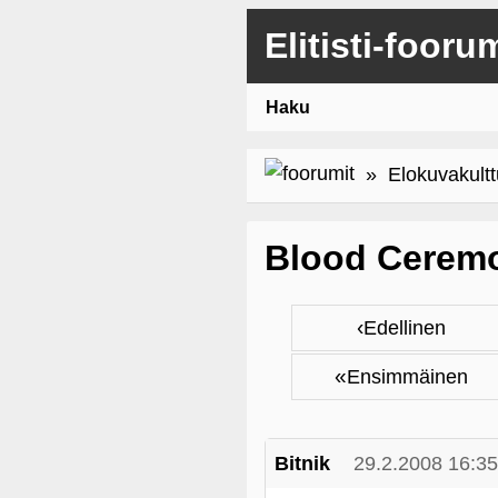
Elitisti-fooru
Haku
»
Elokuvakultt
Blood Cerem
‹
Edellinen
«
Ensimmäinen
Bitnik
29.2.2008 16:35