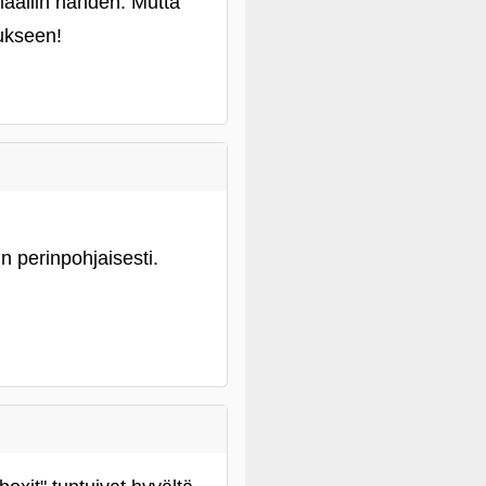
riaaliin nähden. Mutta
aukseen!
in perinpohjaisesti.