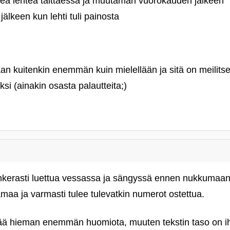
keä lehteä taittaessa ja muutaman vuorokauden jälkeen "b
jälkeen kun lehti tuli painosta
an kuitenkin enemmän kuin mielellään ja sitä on meilitse j
si (ainakin osasta palautteita;)
t ahkerasti luettua vessassa ja sängyssä ennen nukkuma
amaa ja varmasti tulee tulevatkin numerot ostettua.
ttää hieman enemmän huomiota, muuten tekstin taso on i