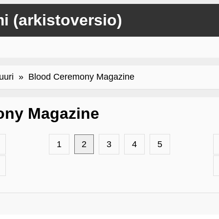
mi (arkistoversio)
uuri
» Blood Ceremony Magazine
ony Magazine
1
2
3
4
5