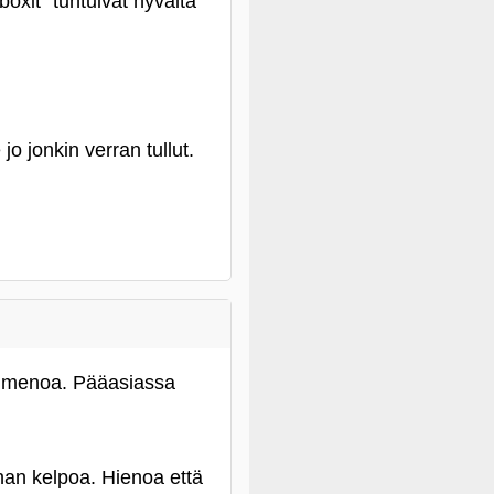
oxit" tuntuivat hyvältä
o jonkin verran tullut.
anmenoa. Pääasiassa
han kelpoa. Hienoa että