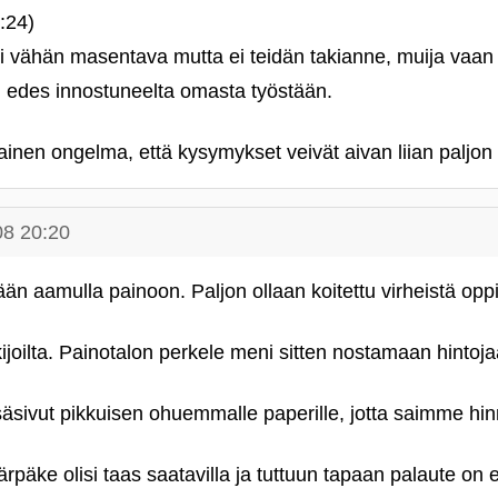
:24)
 oli vähän masentava mutta ei teidän takianne, muija vaan 
i edes innostuneelta omasta työstään.
ainen ongelma, että kysymykset veivät aivan liian paljon t
08 20:20
ään aamulla painoon. Paljon ollaan koitettu virheistä oppi
ijoilta. Painotalon perkele meni sitten nostamaan hintoj
äsivut pikkuisen ohuemmalle paperille, jotta saimme hi
lärpäke olisi taas saatavilla ja tuttuun tapaan palaute o