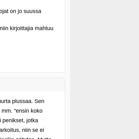
jat on jo suussa
iin kirjoittajia mahtuu
suurta plussaa. Sen
, mm. "ensin koko
ti penikset, jotka
arkoitus, niin se ei