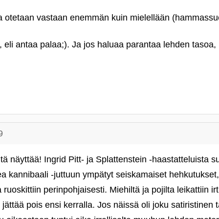
ja otetaan vastaan enemmän kuin mielellään (hammassuo
, eli antaa palaa;). Ja jos haluaa parantaa lehden tasoa, n
9
ltä näyttää! Ingrid Pitt- ja Splattenstein ‑haastatteluista 
a kannibaali ‑juttuun ympätyt seiskamaiset hehkutukset
a ruoskittiin perinpohjaisesti. Miehiltä ja pojilta leikattiin ir
i jättää pois ensi kerralla. Jos näissä oli joku satiristinen t