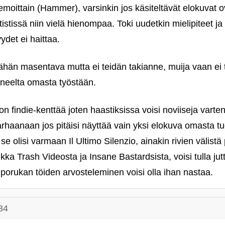
eemoittain (Hammer), varsinkin jos käsiteltävät elokuvat ov
tistissä niin vielä hienompaa. Toki uudetkin mielipiteet ja
ydet ei haittaa.
i vähän masentava mutta ei teidän takianne, muija vaan ei
uneelta omasta työstään.
n findie-kenttää joten haastiksissa voisi noviiseja varte
rhaanaan jos pitäisi näyttää vain yksi elokuva omasta 
se olisi varmaan Il Ultimo Silenzio, ainakin rivien välistä
kka Trash Videosta ja Insane Bastardsista, voisi tulla jut
porukan töiden arvosteleminen voisi olla ihan nastaa.
34