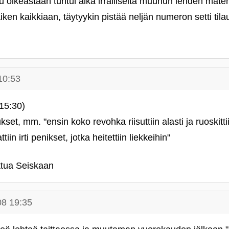
ttu oikeastaan tuntui aika irralliselta muuhun lehden mate
iken kaikkiaan, täytyykin pistää neljän numeron setti til
10:53
15:30)
et, mm. "ensin koko revohka riisuttiin alasti ja ruoskitti
ttiin irti penikset, jotka heitettiin liekkeihin"
tua Seiskaan
08 19:35