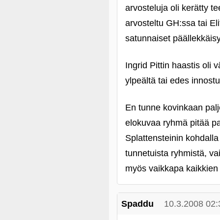
arvosteluja oli kerätty t
arvosteltu GH:ssa tai Eli
satunnaiset päällekkäisy
Ingrid Pittin haastis ol
ylpeältä tai edes innost
En tunne kovinkaan paljo
elokuvaa ryhmä pitää pa
Splattensteinin kohdalla 
tunnetuista ryhmistä, vai
myös vaikkapa kaikkien 
Spaddu
10.3.2008 02: