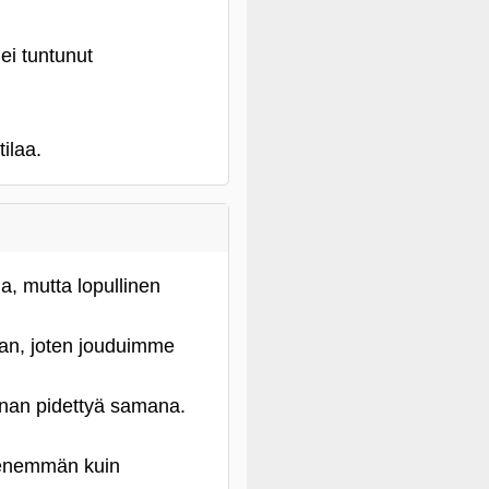
ei tuntunut
ilaa.
a, mutta lopullinen
aan, joten jouduimme
nnan pidettyä samana.
n enemmän kuin