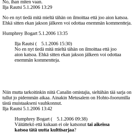
No, ihan miten vaan.
Ilja Rautsi
5.1.2006 13:29
No en nyt tiedä mitä mieltä tähän on ilmoittaa että joo aion katsoa.
Ehkä sitten ekan jakson jälkeen voi odottaa enemmän kommentteja.
Humphrey Bogart
5.1.2006 13:35
Ilja Rautsi (
5.1.2006 15:30)
No en nyt tiedä mitä mieltä tähän on ilmoittaa että joo
aion katsoa. Ehkä sitten ekan jakson jälkeen voi odottaa
enemmän kommentteja.
Niin mutta tarkoitinkin niitä Canalin omistajia, sieltähän tää sarja on
tullut jo pidemmän aikaa. Ainakin Metusalem on Hohto-foorumilla
tästä muistaakseni vauhkonnut.
Ilja Rautsi
5.1.2006 13:42
Humphrey Bogart (
5.1.2006 09:38)
Väitättekö että kukaan ei ole katsonut
tai aikeissa
katsoa tätä uutta kulttisarjaa
?