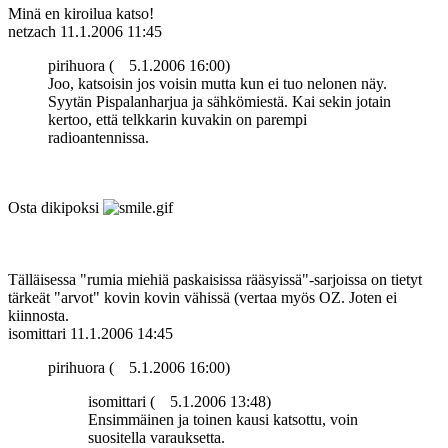
Minä en kiroilua katso!
netzach
11.1.2006 11:45
pirihuora (
5.1.2006 16:00)
Joo, katsoisin jos voisin mutta kun ei tuo nelonen näy.
Syytän Pispalanharjua ja sähkömiestä. Kai sekin jotain
kertoo, että telkkarin kuvakin on parempi
radioantennissa.
Osta dikipoksi
Tälläisessa "rumia miehiä paskaisissa rääsyissä"-sarjoissa on tietyt
tärkeät "arvot" kovin kovin vähissä (vertaa myös OZ. Joten ei
kiinnosta.
isomittari
11.1.2006 14:45
pirihuora (
5.1.2006 16:00)
isomittari (
5.1.2006 13:48)
Ensimmäinen ja toinen kausi katsottu, voin
suositella varauksetta.