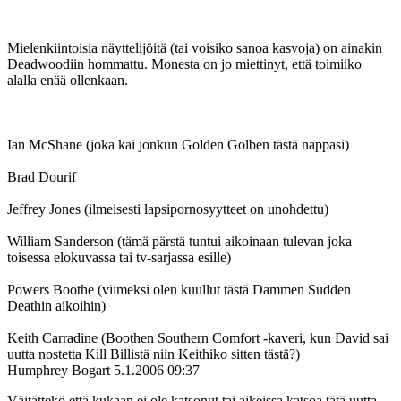
Mielenkiintoisia näyttelijöitä (tai voisiko sanoa kasvoja) on ainakin
Deadwoodiin hommattu. Monesta on jo miettinyt, että toimiiko
alalla enää ollenkaan.
Ian McShane (joka kai jonkun Golden Golben tästä nappasi)
Brad Dourif
Jeffrey Jones (ilmeisesti lapsipornosyytteet on unohdettu)
William Sanderson (tämä pärstä tuntui aikoinaan tulevan joka
toisessa elokuvassa tai tv-sarjassa esille)
Powers Boothe (viimeksi olen kuullut tästä Dammen Sudden
Deathin aikoihin)
Keith Carradine (Boothen Southern Comfort ‑kaveri, kun David sai
uutta nostetta Kill Billistä niin Keithiko sitten tästä?)
Humphrey Bogart
5.1.2006 09:37
Väitättekö että kukaan ei ole katsonut tai aikeissa katsoa tätä uutta