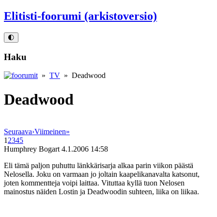
Elitisti-foorumi (arkistoversio)
🌓
Haku
»
TV
» Deadwood
Deadwood
Seuraava
›
Viimeinen
»
1
2
3
4
5
Humphrey Bogart
4.1.2006 14:58
Eli tämä paljon puhuttu länkkärisarja alkaa parin viikon päästä
Nelosella. Joku on varmaan jo joltain kaapelikanavalta katsonut,
joten kommentteja voipi laittaa. Vituttaa kyllä tuon Nelosen
mainostus näiden Lostin ja Deadwoodin suhteen, liika on liikaa.