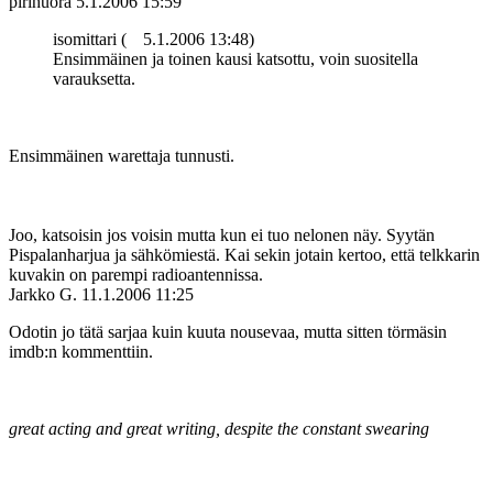
pirihuora
5.1.2006 15:59
isomittari (
5.1.2006 13:48)
Ensimmäinen ja toinen kausi katsottu, voin suositella
varauksetta.
Ensimmäinen warettaja tunnusti.
Joo, katsoisin jos voisin mutta kun ei tuo nelonen näy. Syytän
Pispalanharjua ja sähkömiestä. Kai sekin jotain kertoo, että telkkarin
kuvakin on parempi radioantennissa.
Jarkko G.
11.1.2006 11:25
Odotin jo tätä sarjaa kuin kuuta nousevaa, mutta sitten törmäsin
imdb:n kommenttiin.
great acting and great writing, despite the constant swearing