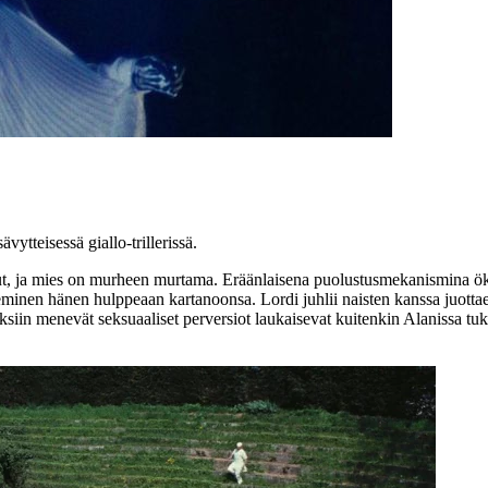
ytteisessä giallo-trillerissä.
, ja mies on murheen murtama. Eräänlaisena puolustusmekanismina ökyrik
minen hänen hulppeaan kartanoonsa. Lordi juhlii naisten kanssa juotta
uksiin menevät seksuaaliset perversiot laukaisevat kuitenkin Alanissa tuk