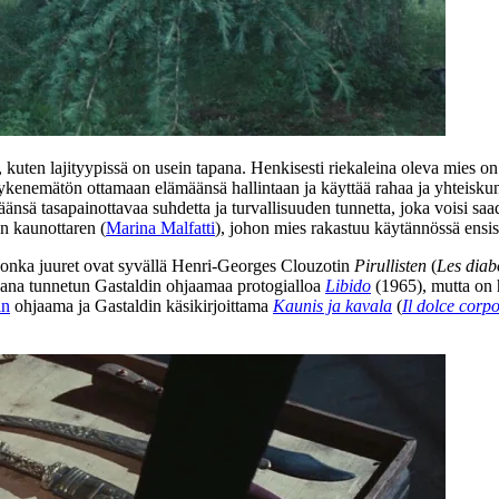
uten lajityypissä on usein tapana. Henkisesti riekaleina oleva mies on 
 kykenemätön ottamaan elämäänsä hallintaan ja käyttää rahaa ja yhteisku
nsä tasapainottavaa suhdetta ja turvallisuuden tunnetta, joka voisi sa
n kaunottaren (
Marina Malfatti
), johon mies rakastuu käytännössä ensis
jonka juuret ovat syvällä
Henri-Georges Clouzotin
Pirullisten
(
Les diab
tajana tunnetun Gastaldin ohjaamaa protogialloa
Libido
(1965), mutta on 
in
ohjaama ja Gastaldin käsikirjoittama
Kaunis ja kavala
(
Il dolce corp