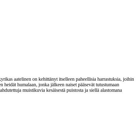
as aatelinen on kehittänyt itselleen paheellisia harrastuksia, joihin
en heidät humalaan, jonka jälkeen naiset pääsevät tutustumaan
ahdutettuja muistikuvia kesäisestä puistosta ja siellä alastomana