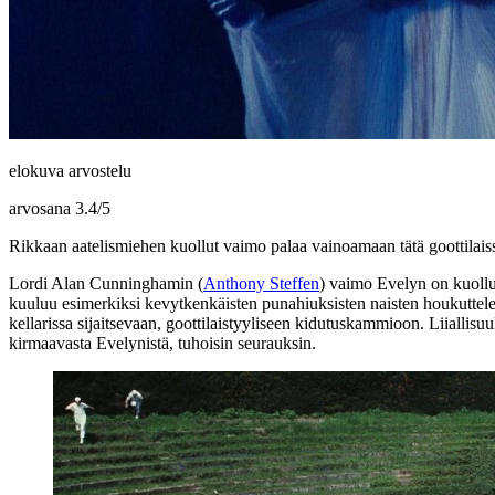
elokuva arvostelu
arvosana
3.4
/
5
Rikkaan aatelismiehen kuollut vaimo palaa vainoamaan tätä goottilaissäv
Lordi Alan Cunninghamin (
Anthony Steffen
) vaimo Evelyn on kuollut
kuuluu esimerkiksi kevytkenkäisten punahiuksisten naisten houkuttele
kellarissa sijaitsevaan, goottilaistyyliseen kidutuskammioon. Liiallisu
kirmaavasta Evelynistä, tuhoisin seurauksin.