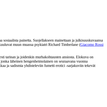
a sosiaalista painetta. Suojellakseen mainettaan ja julkisuuskuvaansa
on kuuluvat muun muassa psykiatri Richard Timberlane (
Giacomo Rossi
sesti tarinan ja joidenkin murhakohtausten ansiosta. Elokuva on
na, jonka läheinen hengenheimolainen on seuraavana vuonna
kaa ja sadismia yhdisteleviin fumetti erotici ‑sarjakuviin tekevät