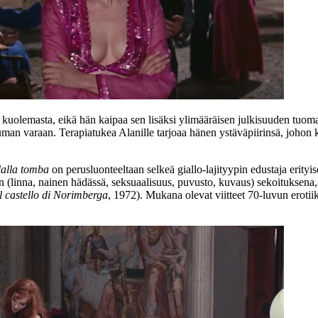
 kuolemasta, eikä hän kaipaa sen lisäksi ylimääräisen julkisuuden tuoma
attuman varaan. Terapiatukea Alanille tarjoaa hänen ystäväpiirinsä, joh
dalla tomba
on perusluonteeltaan selkeä giallo-lajityypin edustaja erityi
un (linna, nainen hädässä, seksuaalisuus, puvusto, kuvaus) sekoitukse
el castello di Norimberga
, 1972). Mukana olevat viitteet 70‑luvun erotiik