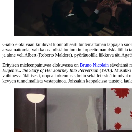
Giallo-elokuvaan kuuluvat luonnollisesti tuntemattoman tappajan suor
arvaamattomia, vaikka osa niistä tuntuukin tarpeettoman riskialttiilta t
ja ahne veli Albert (
Roberto Maldera
), pyörätuolilla liikkuva täti Agat
Erityisen mieleenpainuvaa elokuvassa on
Bruno Nicolain
säveltämä m
Eugenie... the Story of Her Journey Into Perversion
(1970). Musiikki 
vaihtuessa äkillisesti, nopea tarkennus silmiin sekä fetissinä toimiva
kevyen tunnelmallista vastapainoa. Joissakin kappaleissa taustoja lau