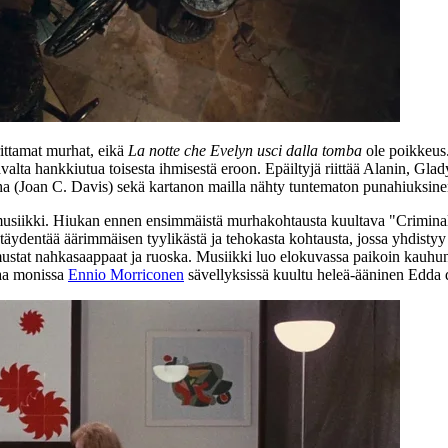
ittamat murhat, eikä
La notte che Evelyn usci dalla tomba
ole poikkeus.
avalta hankkiutua toisesta ihmisestä eroon. Epäiltyjä riittää Alanin, Glad
ha (
Joan C. Davis
) sekä kartanon mailla nähty tuntematon punahiuksine
usiikki. Hiukan ennen ensimmäistä murhakohtausta kuultava "Criminal
täydentää äärimmäisen tyylikästä ja tehokasta kohtausta, jossa yhdisty
t mustat nahkasaappaat ja ruoska. Musiikki luo elokuvassa paikoin kauhun
laa monissa
Ennio Morriconen
sävellyksissä kuultu heleä-ääninen
Edda 