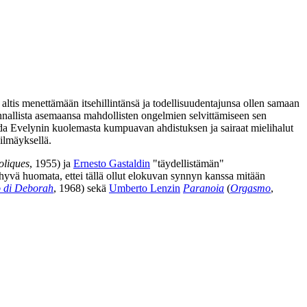
altis menettämään itsehillintänsä ja todellisuudentajunsa ollen samaan
nnallista asemaansa mahdollisten ongelmien selvittämiseen sen
ada Evelynin kuolemasta kumpuavan ahdistuksen ja sairaat mielihalut
ilmäyksellä.
oliques
, 1955) ja
Ernesto Gastaldin
"täydellistämän"
hyvä huomata, ettei tällä ollut elokuvan synnyn kanssa mitään
o di Deborah
, 1968) sekä
Umberto Lenzin
Paranoia
(
Orgasmo
,