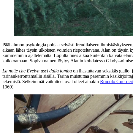
Päähahmon psykologia pohjaa selvästi freudilaiseen ihmiskäsitykseen, k
aikaan lähes täysin ulkoisten voimien riepoteltavana. Alan on täysin
kummemmin ajattelematta. Lopulta mies alkaa kuitenkin kaivata elämää
kaikkoamaan. Sopiva nainen löytyy Alanin kohdatessa Gladys-nimise
La notte che Evelyn usci dalla tomba
on ihastuttavan seksikäs giallo, 
tarinankerrontamallin sisällä. Tarina muistuttaa paremmin käsikirjoit
tekemistä. Selkeimmät vaikutteet ovat olleet ainakin
Romolo Guerrier
1969).