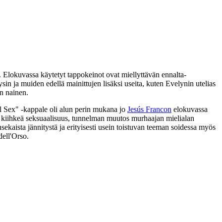
 Elokuvassa käytetyt tappokeinot ovat miellyttävän ennalta-
ysin ja muiden edellä mainittujen lisäksi useita, kuten Evelynin utelias
n nainen.
 Sex" ‑kappale oli alun perin mukana jo
Jesús Francon
elokuvassa
y kiihkeä seksuaalisuus, tunnelman muutos murhaajan mielialan
sekaista jännitystä ja erityisesti usein toistuvan teeman soidessa myös
dell'Orso
.