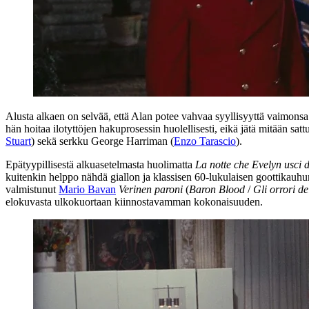
Alusta alkaen on selvää, että Alan potee vahvaa syyllisyyttä vaimonsa
hän hoitaa ilotyttöjen hakuprosessin huolellisesti, eikä jätä mitään s
Stuart
) sekä serkku George Harriman (
Enzo Tarascio
).
Epätyypillisestä alkuasetelmasta huolimatta
La notte che Evelyn usci 
kuitenkin helppo nähdä giallon ja klassisen 60‑lukulaisen goottikauh
valmistunut
Mario Bavan
Verinen paroni
(
Baron Blood
/
Gli orrori d
elokuvasta ulkokuortaan kiinnostavamman kokonaisuuden.