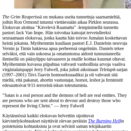
The Grim Reaper
issä on mukana useita tunnettuja saarnamiehiä,
joihin Ron Ormond tutustui viettäessään aikaa Pirklen seurassa.
Elokuvan aloittaa "Kävelevä Raamattu" ‑lempinimellä tunnettu
pastori
Jack Van Impe
. Hän toivottaa katsojat tervetulleeksi
seuraamaan elokuvaa, jonka kautta hän toivoo Jumalan koskettavan
heistä jokaista. Myöhemmin kuullaan pastori
E.J. Danielsin
neuvoja
Vernin ja Timin hakiessa apua perheensä ongelmiin. Daniels tekee
selväksi, että vain uskonsa ja omatuntonsa aidosti tunnustaneella
ihmisellä on pääsylippu taivaaseen ja muille koittaa kuumat oltavat.
Myöhemmin kuvassa piipahtaa vahvasti vanhoillisia arvoja vaaliva
virginialaispappi
Jerry Falwell
, joka julisti aikoinaan
Teletapit
-sarjan
(1997–2001) Tiivi-Taavin homoseksuaaliksi ja oli vahvasti sitä
mieltä, että pakanat, abortin vastustajat, homot, lesbot ja feministit
edesauttoivat 9/11-terroristi-iskun toteutumista.
"Satan is a real person and the demons of hell are real entities. They
are persons who are sent about to devour and destroy those who
represent the living Christ."
— Jerry Falwell
Käytännössä kaikki elokuvan helvettiin sijoittuvat
kärvistelykohtaukset näyttävät olevan peräisin
The Burning Hell
in
poistetuista kohtauksista ja ovat selvästi saman tekijäkaartin