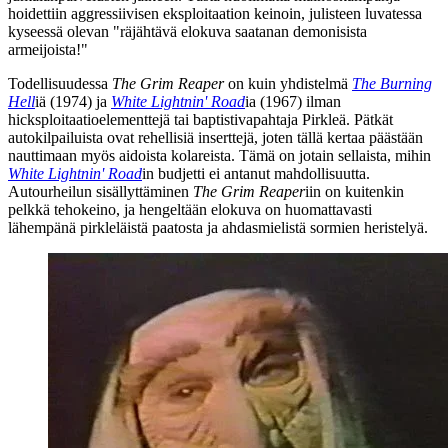
hoidettiin aggressiivisen eksploitaation keinoin, julisteen luvatessa
kyseessä olevan
"räjähtävä elokuva saatanan demonisista
armeijoista!"
Todellisuudessa
The Grim Reaper
on kuin yhdistelmä
The Burning
Hell
iä (1974) ja
White Lightnin' Road
ia (1967) ilman
hicksploitaatioelementtejä tai baptistivapahtaja Pirkleä. Pätkät
autokilpailuista ovat rehellisiä inserttejä, joten tällä kertaa päästään
nauttimaan myös aidoista kolareista. Tämä on jotain sellaista, mihin
White Lightnin' Road
in budjetti ei antanut mahdollisuutta.
Autourheilun sisällyttäminen
The Grim Reaper
iin on kuitenkin
pelkkä tehokeino, ja hengeltään elokuva on huomattavasti
lähempänä pirkleläistä paatosta ja ahdasmielistä sormien heristelyä.