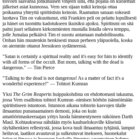
toivoen saavansa jonkinlaisen vihjeen siitä, että pojalla on kuoleman
jälkeiset asiat kunnossa. Vern sen sijaan tutkii keinoja ottaa
poikaansa yhteyttä spiritistisin keinoin. Raamatun sanaan sokeasti
luottava Tim on vakuuttunut, että Frankien peli on pelattu lopullisesti
ja hänet on tuomittu kadotukseen ikuisiksi ajoiksi. Spiritismi on sitä
paitsi juuri sellainen kirkonmiesten mustalla listalla oleva temppu,
jolle Jumalaa pelkäävä Tim ei suostu antamaan mahdollisuutta.
Onhan hän muutenkin henkisesti muun perheen yläpuolella, koska
on aiemmin ottanut Jeesuksen sydämeensä.
"Satan is certainly a spiritual reality and it's easy for him to identify
with all forms of the occult. But mom, talking with the dead is
dangerous."
— Tim Pierce
"Talking to the dead is not dangerous! As a matter of fact it's a
wonderful experience!"
— Tohtori Kumran
Yksi
The Grim Reaper
in huippukohdista on ehdottomasti takauma,
jossa Vern osallistuu tohtori Kumran ‑nimisen hörhön isännöimään
spiritistiseen istuntoon. Istunnon aikana tohtorin kasvojen tilalle
ilmaantuu punanaamainen demoni, joka on kuin
amatöörimaskeeraajan yritys luoda hämmentyneen näköinen Darth
Maul. Kohtauksessa nähdään myös kauhuelokuville kliseistä
räyhähenkien rellestystä, jossa kova tuuli ilmaantuu tyhjästä, lamput
heiluvat, laatikot avautuvat ja sulkeutuvat itsekseen, huonekalut
leijuvat ilmassa ja huoneen keskelle ilmestyy aavemainen hahmo.