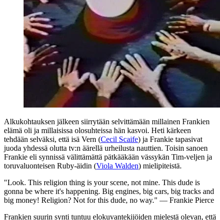
Alkukohtauksen jälkeen siirrytään selvittämään millainen Frankien
elämä oli ja millaisissa olosuhteissa hän kasvoi. Heti kärkeen
tehdään selväksi, että isä Vern (
Cecil Scaife
) ja Frankie tapasivat
juoda yhdessä olutta tv:n äärellä urheilusta nauttien. Toisin sanoen
Frankie eli synnissä välittämättä pätkääkään vässykän Tim‑veljen ja
toruvaluonteisen Ruby-äidin (
Viola Walden
) mielipiteistä.
"Look. This religion thing is your scene, not mine. This dude is
gonna be where it's happening. Big engines, big cars, big tracks and
big money! Religion? Not for this dude, no way."
— Frankie Pierce
Frankien suurin synti tuntuu elokuvantekijöiden mielestä olevan, että