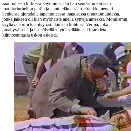
säännöllisen kirkossa käynnin sijaan hän seurasi unelmiaan
moottoriurheilun pariin ja nautti elämästään. Frankie menetti
henkensä ajoradalla tapahtuneessa traagisessa onnettomuudessa,
jonka jälkeen oli liian myöhäistä anella syntejä anteeksi. Moralismin
syyttävä sormi kääntyy osoittamaan kohti isä‑Verniä, joka
omahyväisellä ja itsepäisellä käytöksellään esti Frankieta
kiinnostumasta uskon asioista.