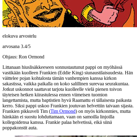
elokuva arvostelu
arvosana
3.4
/
5
Ohjaus: Ron Ormond
Littanaan hiuslisäkkeeseen sonnustautunut pappi on myöhässä
vastikään kuolleen Frankien (
Eddie King
) siunaustilaisuudesta. Hän
väittelee pojan kohtalosta tämän vanhempien kanssa kirkon
sakastissa, vaikka paikalla on koko salillinen surevaa seurakuntaa.
Jotkut uskonnot saattavat tarjota kuolleelle vielä pienen toivon
täyteisen hetken kiirastulessa ennen viimeisen tuomion
langettamista, mutta baptistien hyvä Raamattu ei tällaisesta paikasta
kerro. Siksi pappi uskoo Frankien joutuvan helvettiin taivaan sijasta.
Frankien pikkuveli Tim (
Tim Ormond
) on myös kirkonmies, mutta
hänkään ei suostu lohduttamaan, vaan on samoilla linjoilla
kollegoidensa kanssa. Frankie palaa helvetissä, eikä siinä
poppakonstit auta.