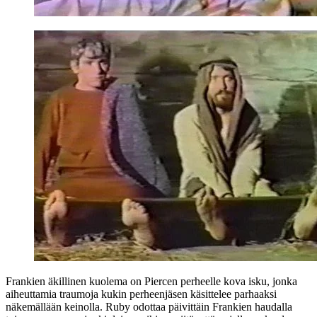
Frankien äkillinen kuolema on Piercen perheelle kova isku, jonka
aiheuttamia traumoja kukin perheenjäsen käsittelee parhaaksi
näkemällään keinolla. Ruby odottaa päivittäin Frankien haudalla