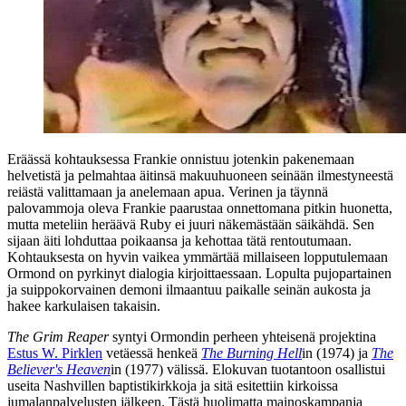
Eräässä kohtauksessa Frankie onnistuu jotenkin pakenemaan
helvetistä ja pelmahtaa äitinsä makuuhuoneen seinään ilmestyneestä
reiästä valittamaan ja anelemaan apua. Verinen ja täynnä
palovammoja oleva Frankie paarustaa onnettomana pitkin huonetta,
mutta meteliin heräävä Ruby ei juuri näkemästään säikähdä. Sen
sijaan äiti lohduttaa poikaansa ja kehottaa tätä rentoutumaan.
Kohtauksesta on hyvin vaikea ymmärtää millaiseen lopputulemaan
Ormond on pyrkinyt dialogia kirjoittaessaan. Lopulta pujopartainen
ja suippokorvainen demoni ilmaantuu paikalle seinän aukosta ja
hakee karkulaisen takaisin.
The Grim Reaper
syntyi Ormondin perheen yhteisenä projektina
Estus W. Pirklen
vetäessä henkeä
The Burning Hell
in (1974) ja
The
Believer's Heaven
in (1977) välissä. Elokuvan tuotantoon osallistui
useita Nashvillen baptistikirkkoja ja sitä esitettiin kirkoissa
jumalanpalvelusten jälkeen. Tästä huolimatta mainoskampanja