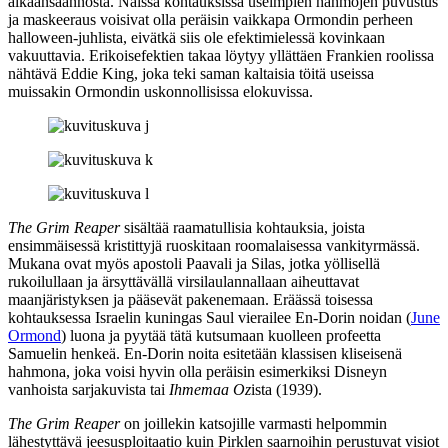
aikaansaannosta. Näissä kohtauksissa useimpien hahmojen puvustus
ja maskeeraus voisivat olla peräisin vaikkapa Ormondin perheen
halloween-juhlista, eivätkä siis ole efektimielessä kovinkaan
vakuuttavia. Erikoisefektien takaa löytyy yllättäen Frankien roolissa
nähtävä Eddie King, joka teki saman kaltaisia töitä useissa
muissakin Ormondin uskonnollisissa elokuvissa.
The Grim Reaper
sisältää raamatullisia kohtauksia, joista
ensimmäisessä kristittyjä ruoskitaan roomalaisessa vankityrmässä.
Mukana ovat myös apostoli Paavali ja Silas, jotka yöllisellä
rukoilullaan ja ärsyttävällä virsilaulannallaan aiheuttavat
maanjäristyksen ja pääsevät pakenemaan. Eräässä toisessa
kohtauksessa Israelin kuningas Saul vierailee En‑Dorin noidan (
June
Ormond
) luona ja pyytää tätä kutsumaan kuolleen profeetta
Samuelin henkeä. En‑Dorin noita esitetään klassisen kliseisenä
hahmona, joka voisi hyvin olla peräisin esimerkiksi Disneyn
vanhoista sarjakuvista tai
Ihmemaa Oz
ista (1939).
The Grim Reaper
on joillekin katsojille varmasti helpommin
lähestyttävä jeesusploitaatio kuin Pirklen saarnoihin perustuvat visiot