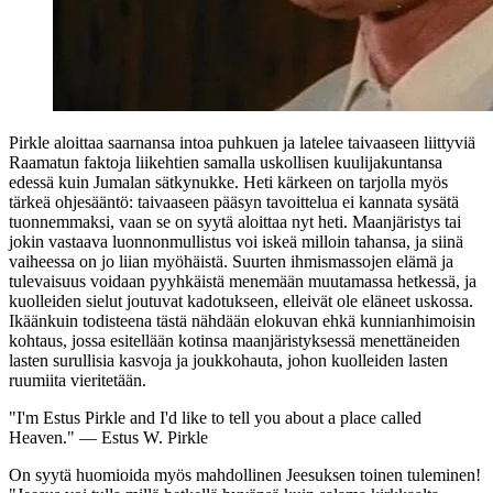
Pirkle aloittaa saarnansa intoa puhkuen ja latelee taivaaseen liittyviä
Raamatun faktoja liikehtien samalla uskollisen kuulijakuntansa
edessä kuin Jumalan sätkynukke. Heti kärkeen on tarjolla myös
tärkeä ohjesääntö: taivaaseen pääsyn tavoittelua ei kannata sysätä
tuonnemmaksi, vaan se on syytä aloittaa nyt heti. Maanjäristys tai
jokin vastaava luonnonmullistus voi iskeä milloin tahansa, ja siinä
vaiheessa on jo liian myöhäistä. Suurten ihmismassojen elämä ja
tulevaisuus voidaan pyyhkäistä menemään muutamassa hetkessä, ja
kuolleiden sielut joutuvat kadotukseen, elleivät ole eläneet uskossa.
Ikäänkuin todisteena tästä nähdään elokuvan ehkä kunnianhimoisin
kohtaus, jossa esitellään kotinsa maanjäristyksessä menettäneiden
lasten surullisia kasvoja ja joukkohauta, johon kuolleiden lasten
ruumiita vieritetään.
"I'm Estus Pirkle and I'd like to tell you about a place called
Heaven."
— Estus W. Pirkle
On syytä huomioida myös mahdollinen Jeesuksen toinen tuleminen!