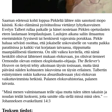
Saarnan edetessä kohti loppua Pirkleltä lähtee niin sanotusti mopo
käsistä. Koko elämänsä pyörätuolissa viettänyt lyhytkasvuinen
Evelyn Talbert
rullaa paikalle ja hänet nostetaan Pirklen opetuslasten
eteen laulamaan lempilaulujaan. Laulujen aikana saliin ilmaantuu
enemmänkin fyysisesti tai henkisesti vajavaista porukkaa. Pirkle
haluaa selvästi osoittaa, että jokaiselle uskovaiselle on varattu paikka
paratiisissa ja kaikki viat korjataan taivaassa, riippumatta
maanpäällisestä tilanteesta. On silti vaikea kuvitella, että nämä
henkilöt olisivat lähteneet mukaan elokuvaan, jos olisivat tienneet
Ormondin olevan entinen eksploitaatio-ohjaaja.
The Believer's
Heaven
on tietysti tehty aikoinaan täysin tosissaan, mutta tänä
päivänä näiden kohtausten iskuvoima on täysin erilainen. Talbertin
esiintyminen onkin kaikessa absurdiudessaan yksi elokuvan
vaikuttavimmista hetkistä. Palanen elokuvahistoriaa, palanen
taivasta.
"Minä menen valmistamaan teille sijaa mutta tulen sitten takaisin ja
noudan teidät luokseni, jotta saisitte olla siellä missä minä olen."
—
Johanneksen evankeliumi 14:3
Teoksen tiedot: