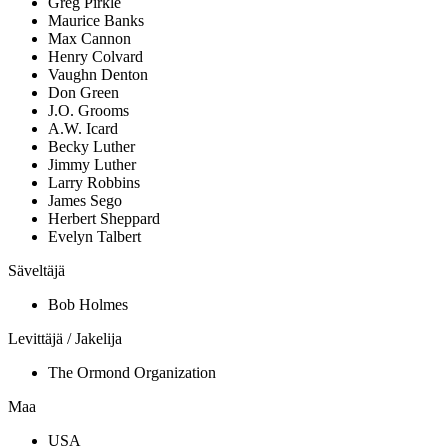
Greg Pirkle
Maurice Banks
Max Cannon
Henry Colvard
Vaughn Denton
Don Green
J.O. Grooms
A.W. Icard
Becky Luther
Jimmy Luther
Larry Robbins
James Sego
Herbert Sheppard
Evelyn Talbert
Säveltäjä
Bob Holmes
Levittäjä / Jakelija
The Ormond Organization
Maa
USA