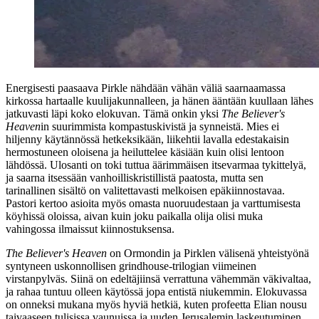
Energisesti paasaava Pirkle nähdään vähän väliä saarnaamassa
kirkossa hartaalle kuulijakunnalleen, ja hänen ääntään kuullaan lähes
jatkuvasti läpi koko elokuvan. Tämä onkin yksi
The Believer's
Heaven
in suurimmista kompastuskivistä ja synneistä. Mies ei
hiljenny käytännössä hetkeksikään, liikehtii lavalla edestakaisin
hermostuneen oloisena ja heiluttelee käsiään kuin olisi lentoon
lähdössä. Ulosanti on toki tuttua äärimmäisen itsevarmaa tykittelyä,
ja saarna itsessään vanhoilliskristillistä paatosta, mutta sen
tarinallinen sisältö on valitettavasti melkoisen epäkiinnostavaa.
Pastori kertoo asioita myös omasta nuoruudestaan ja varttumisesta
köyhissä oloissa, aivan kuin joku paikalla olija olisi muka
vahingossa ilmaissut kiinnostuksensa.
The Believer's Heaven
on Ormondin ja Pirklen välisenä yhteistyönä
syntyneen uskonnollisen grindhouse-trilogian viimeinen
virstanpylväs. Siinä on edeltäjiinsä verrattuna vähemmän väkivaltaa,
ja rahaa tuntuu olleen käytössä jopa entistä niukemmin. Elokuvassa
on onneksi mukana myös hyviä hetkiä, kuten profeetta Elian nousu
taivaaseen tulisissa vaunuissa ja uuden Jerusalemin laskeutuminen