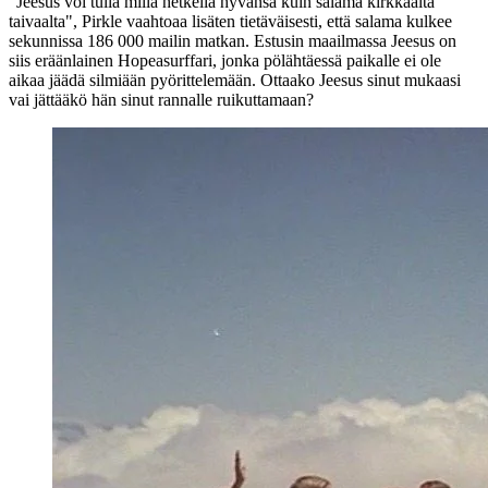
"Jeesus voi tulla millä hetkellä hyvänsä kuin salama kirkkaalta
taivaalta"
, Pirkle vaahtoaa lisäten tietäväisesti, että salama kulkee
sekunnissa 186 000 mailin matkan. Estusin maailmassa Jeesus on
siis eräänlainen Hopeasurffari, jonka pölähtäessä paikalle ei ole
aikaa jäädä silmiään pyörittelemään. Ottaako Jeesus sinut mukaasi
vai jättääkö hän sinut rannalle ruikuttamaan?