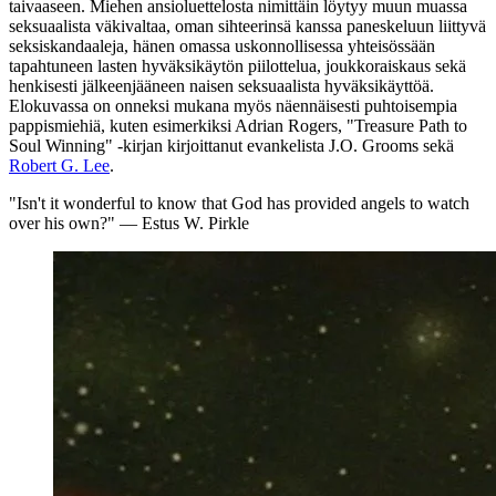
taivaaseen. Miehen ansioluettelosta nimittäin löytyy muun muassa
seksuaalista väkivaltaa, oman sihteerinsä kanssa paneskeluun liittyvä
seksiskandaaleja, hänen omassa uskonnollisessa yhteisössään
tapahtuneen lasten hyväksikäytön piilottelua, joukkoraiskaus sekä
henkisesti jälkeenjääneen naisen seksuaalista hyväksikäyttöä.
Elokuvassa on onneksi mukana myös näennäisesti puhtoisempia
pappismiehiä, kuten esimerkiksi
Adrian Rogers
, "Treasure Path to
Soul Winning" ‑kirjan kirjoittanut evankelista
J.O. Grooms
sekä
Robert G. Lee
.
"Isn't it wonderful to know that God has provided angels to watch
over his own?"
— Estus W. Pirkle