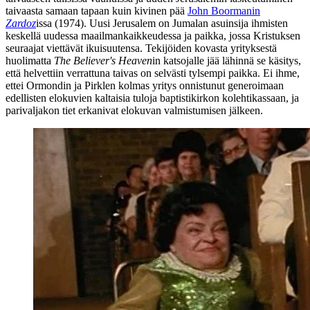
taivaasta samaan tapaan kuin kivinen pää
John Boormanin
Zardoz
issa (1974). Uusi Jerusalem on Jumalan asuinsija ihmisten
keskellä uudessa maailmankaikkeudessa ja paikka, jossa Kristuksen
seuraajat viettävät ikuisuutensa. Tekijöiden kovasta yrityksestä
huolimatta
The Believer's Heaven
in katsojalle jää lähinnä se käsitys,
että helvettiin verrattuna taivas on selvästi tylsempi paikka. Ei ihme,
ettei Ormondin ja Pirklen kolmas yritys onnistunut generoimaan
edellisten elokuvien kaltaisia tuloja baptistikirkon kolehtikassaan, ja
parivaljakon tiet erkanivat elokuvan valmistumisen jälkeen.