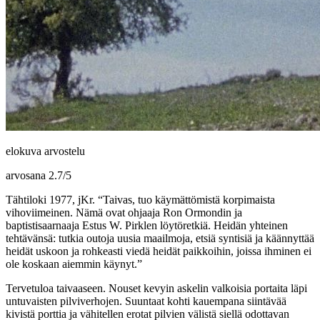
elokuva arvostelu
arvosana
2.7
/
5
Tähtiloki 1977, jKr. “Taivas, tuo käymättömistä korpimaista
vihoviimeinen. Nämä ovat ohjaaja Ron Ormondin ja
baptistisaarnaaja Estus W. Pirklen löytöretkiä. Heidän yhteinen
tehtävänsä: tutkia outoja uusia maailmoja, etsiä syntisiä ja käännyttää
heidät uskoon ja rohkeasti viedä heidät paikkoihin, joissa ihminen ei
ole koskaan aiemmin käynyt.”
Tervetuloa taivaaseen. Nouset kevyin askelin valkoisia portaita läpi
untuvaisten pilviverhojen. Suuntaat kohti kauempana siintävää
kivistä porttia ja vähitellen erotat pilvien välistä siellä odottavan