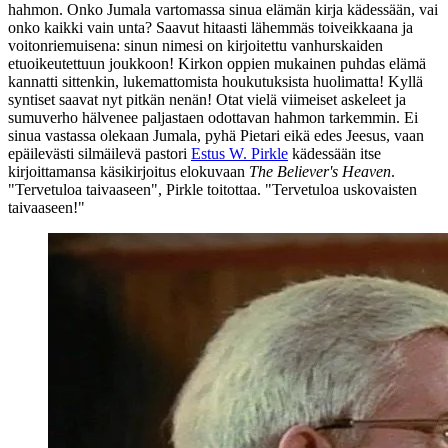
hahmon. Onko Jumala vartomassa sinua elämän kirja kädessään, vai
onko kaikki vain unta? Saavut hitaasti lähemmäs toiveikkaana ja
voitonriemuisena: sinun nimesi on kirjoitettu vanhurskaiden
etuoikeutettuun joukkoon! Kirkon oppien mukainen puhdas elämä
kannatti sittenkin, lukemattomista houkutuksista huolimatta! Kyllä
syntiset saavat nyt pitkän nenän! Otat vielä viimeiset askeleet ja
sumuverho hälvenee paljastaen odottavan hahmon tarkemmin. Ei
sinua vastassa olekaan Jumala, pyhä Pietari eikä edes Jeesus, vaan
epäilevästi silmäilevä pastori
Estus W. Pirkle
kädessään itse
kirjoittamansa käsikirjoitus elokuvaan
The Believer's Heaven
.
"Tervetuloa taivaaseen"
, Pirkle toitottaa.
"Tervetuloa uskovaisten
taivaaseen!"