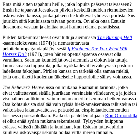
Entä mitä sitten tapahtuu heille, jotka lopulta pääsevät taivaaseen?
Ensin he tapaavat Jeesuksen pilvien keskellä muiden riemuitsevien
uskovaisten kanssa, jonka jälkeen he kulkevat yhdessä portista. Siis
juurikin siitä kuuluisasta taivaan portista. On aika ottaa Estusin
ilosanoma vastaan ja aloittaa uusi ikuinen elämä paratiisissa.
Pirklen tärkeimmät teesit ovat tuttuja aiemmasta
The Burning Hell
‑saarnaelokuvasta (1974) ja riemastuttavasta
pelottelupropagandapläjäyksestä
If Footmen Tire You What Will
Horses Do?
(1971), joten hänen opetuslapsensa osaavat olla
varuillaan. Saarnan kuuntelijat ovat aiemmista elokuvista tuttuja
lammasmaisia tuppisuita, jotka nyökkäilevät hyväksyvästi pastorin
ladellessa faktojaan. Pirklen kanssa on tärkeää olla samaa mieltä,
jotta oma tiketti kuolemanjälkeiselle happotripille säilyy voimassa.
The Believer's Heaven
issa on mukana Raamatun tarinoita, jotka
eivät valitettavasti sisällä juurikaan varsinaisia viihdearvoja ja joiden
visuaalinen antikin on vain muutaman erikoisemman hetken varassa.
Osa kohtauksista sisältää vain tylsää hiekkamaisemissa tallustelua tai
valkoisissa lakanavaatteissa patsastelua, eksploitaatioelementtien
loistaessa poissaolollaan. Kaikesta päätellen ohjaaja
Ron Ormondilla
ei ollut enää sydän mukana tekemisessä. Tylsyyden huippuna
eräässä välissä nähdään ja kuullaan, kun Estusin tuttavapiiriin
kuuluva uskovaispariskunta hoilaa virttä meren rannalla.