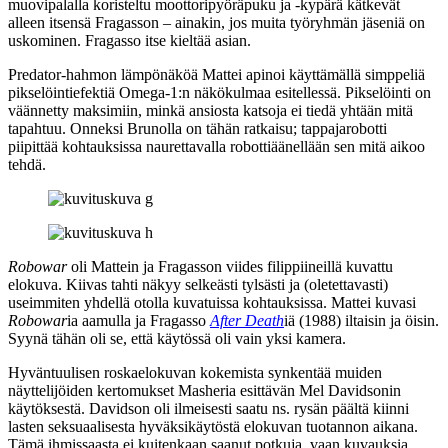
muovipalalla koristeltu moottoripyöräpuku ja ‑kypärä kätkevät
alleen itsensä Fragasson – ainakin, jos muita työryhmän jäseniä on
uskominen. Fragasso itse kieltää asian.
Predator-hahmon lämpönäköä Mattei apinoi käyttämällä simppeliä
pikselöintiefektiä Omega‑1:n näkökulmaa esitellessä. Pikselöinti on
väännetty maksimiin, minkä ansiosta katsoja ei tiedä yhtään mitä
tapahtuu. Onneksi Brunolla on tähän ratkaisu; tappajarobotti
piipittää kohtauksissa naurettavalla robottiäänellään sen mitä aikoo
tehdä.
Robowar
oli Mattein ja Fragasson viides filippiineillä kuvattu
elokuva. Kiivas tahti näkyy selkeästi tylsästi ja (oletettavasti)
useimmiten yhdellä otolla kuvatuissa kohtauksissa. Mattei kuvasi
Robowar
ia aamulla ja Fragasso
After Death
iä (1988) iltaisin ja öisin.
Syynä tähän oli se, että käytössä oli vain yksi kamera.
Hyväntuulisen roskaelokuvan kokemista synkentää muiden
näyttelijöiden kertomukset Masheria esittävän
Mel Davidsonin
käytöksestä. Davidson oli ilmeisesti saatu ns. rysän päältä kiinni
lasten seksuaalisesta hyväksikäytöstä elokuvan tuotannon aikana.
Tämä ihmissaasta ei kuitenkaan saanut potkuja, vaan kuvauksia