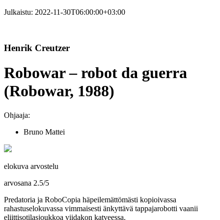
Julkaistu:
2022-11-30T06:00:00+03:00
Henrik Creutzer
Robowar – robot da guerra
(Robowar, 1988)
Ohjaaja:
Bruno Mattei
elokuva arvostelu
arvosana
2.5
/
5
Predatoria ja RoboCopia häpeilemättömästi kopioivassa
rahastuselokuvassa vimmaisesti änkyttävä tappajarobotti vaanii
eliittisotilasjoukkoa viidakon katveessa.