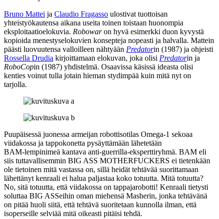
Bruno Mattei
ja
Claudio Fragasso
ulostivat tuottoisan
yhteistyökautensa aikana useita toinen toistaan huonompia
eksploitaatioelokuvia.
Robowar
on hyvä esimerkki duon kyvystä
kopioida menestyselokuvien konsepteja nopeasti ja halvalla. Mattein
päästi luovuutensa valloilleen nähtyään
Predator
in (1987) ja ohjeisti
Rossella Drudia
kirjoittamaan elokuvan, joka olisi
Predator
in ja
RoboCop
in (1987) yhdistelmä. Osaavissa käsissä ideasta olisi
kenties voinut tulla jotain hieman stydimpää kuin mitä nyt on
tarjolla.
Puupäisessä juonessa armeijan robottisotilas Omega-1 sekoaa
viidakossa ja tappokonetta pysäyttämään lähetetään
BAM‑lempinimeä kantava anti-guerrilla-eksperttiryhmä. BAM eli
siis tuttavallisemmin BIG ASS MOTHERFUCKERS ei tietenkään
ole tietoinen mitä vastassa on, sillä heidät tehtävää suorittamaan
lähettänyt kenraali ei halua paljastaa koko totuutta. Mitä totuutta?
No, sitä totuutta, että viidakossa on tappajarobotti! Kenraali tietysti
soluttaa BIG ASSeihin oman miehensä Masherin, jonka tehtävänä
on pitää huoli siitä, että tehtävä suoritetaan kunnolla ilman, että
isoperseille selviää mitä oikeasti pitäisi tehdä.