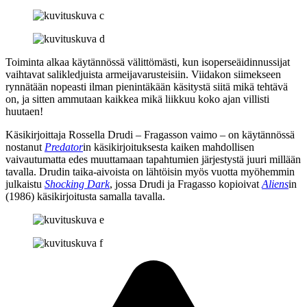
Toiminta alkaa käytännössä välittömästi, kun isoperseäidinnussijat
vaihtavat salikledjuista armeijavarusteisiin. Viidakon siimekseen
rynnätään nopeasti ilman pienintäkään käsitystä siitä mikä tehtävä
on, ja sitten ammutaan kaikkea mikä liikkuu koko ajan villisti
huutaen!
Käsikirjoittaja Rossella Drudi – Fragasson vaimo – on käytännössä
nostanut
Predator
in käsikirjoituksesta kaiken mahdollisen
vaivautumatta edes muuttamaan tapahtumien järjestystä juuri millään
tavalla. Drudin taika-aivoista on lähtöisin myös vuotta myöhemmin
julkaistu
Shocking Dark
, jossa Drudi ja Fragasso kopioivat
Aliens
in
(1986) käsikirjoitusta samalla tavalla.