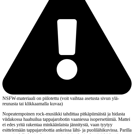
NSFW-materiaali on piilotettu (voit vaihtaa asetusta sivun ylä­
reunasta tai klikkaamalla kuvaa)
Nopeatempoinen rock-musiikki tahdittaa pitkäpiimäistä ja hidasta
viidakossa haahuilua tappajarobotin vaaniessa isopersetiimiä. Mattei
ei edes yritä rakentaa minkäänlaista jännitystä, vaan tyytyy
esittelemään tappajarobottia ankeissa lähi‑ ja puolilähikuvissa. Parilla