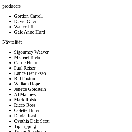
producers
Gordon Carroll
David Giler
Walter Hill
Gale Anne Hurd
Näyttelijät
Sigourney Weaver
Michael Biehn
Carrie Henn
Paul Reiser
Lance Henriksen
Bill Paxton
William Hope
Jenette Goldstein
Al Matthews
Mark Rolston
Ricco Ross
Colette Hiller
Daniel Kash
Cynthia Dale Scott
Tip Tipping
Trevor Steedman