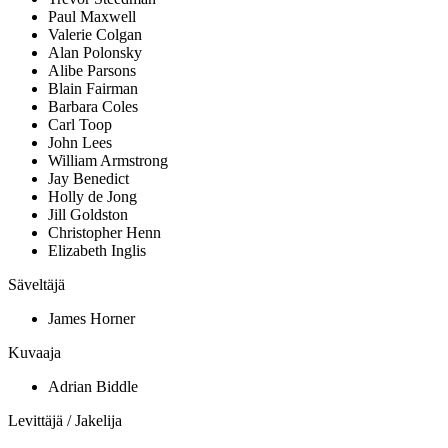
Paul Maxwell
Valerie Colgan
Alan Polonsky
Alibe Parsons
Blain Fairman
Barbara Coles
Carl Toop
John Lees
William Armstrong
Jay Benedict
Holly de Jong
Jill Goldston
Christopher Henn
Elizabeth Inglis
Säveltäjä
James Horner
Kuvaaja
Adrian Biddle
Levittäjä / Jakelija