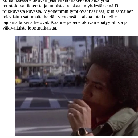
kohtauksessa elokuvan päähenkilö hakee osa‑aikatyötä
muotokuvaliikkeestä ja tunnistaa raiskaajan yhdestä seinällä
roikkuvasta kuvasta. Myöhemmin tytöt ovat baarissa, kun samainen
mies istuu sattumalta heidän viereensä ja alkaa jutella heille
tajuamatta keitä he ovat. Käänne petaa elokuvan epätyypillistä ja
väkivaltaista loppuratkaisua.