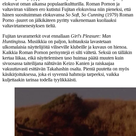
elokuvat oman aikansa populaarikultturilla. Roman Pornon ja
valtavirran välinen ero kutistui Fujitan elokuvissa niin pieneksi, että
hänen suosituimman elokuvansa
So Soft, So Cunning
(1979) Roman
Porno ‑juuret on jälkikäteen pyritty vaikenemaan kuoliaaksi
valtavirtamenestyksen tieltä.
Fujitan tavaramerkit ovat ennallaan
Girl's Pleasure: Man
Hunting
issa. Musiikkia on paljon, kohtauksia lavastetaan
ulkomalaisia näyttelijöitä viliseville klubeille ja kuvaus on hienoa.
Kaikkia Roman Pornon perisyntejä ei silti vältetä. Seksiä on tälläkin
kertaa liikaa, eikä näyttelemisen taso huimaa päätä muuten kuin
sivuosassa taiteilijana nähtävän
Keizo Kanien
ja raiskaajaa
vakuuttavasti esittävän Takahashin osalta. Pientä puutetta on myös
käsikirjoituksessa, joka ei syvennä hahmoja tarpeeksi, vaikka
kuljettaakin tarinaa todella tyylikkäästi.