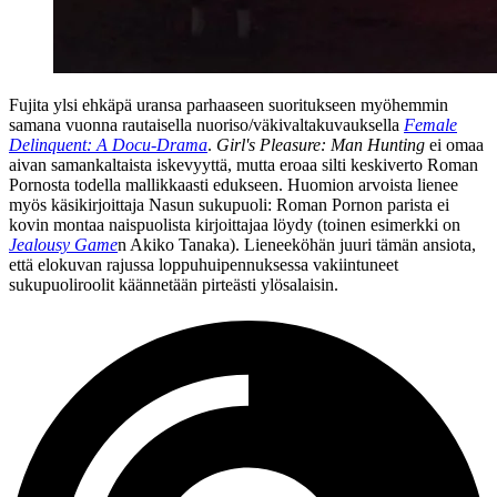
Fujita ylsi ehkäpä uransa parhaaseen suoritukseen myöhemmin
samana vuonna rautaisella nuoriso/väkivaltakuvauksella
Female
Delinquent: A Docu-Drama
.
Girl's Pleasure: Man Hunting
ei omaa
aivan samankaltaista iskevyyttä, mutta eroaa silti keskiverto Roman
Pornosta todella mallikkaasti edukseen. Huomion arvoista lienee
myös käsikirjoittaja Nasun sukupuoli: Roman Pornon parista ei
kovin montaa naispuolista kirjoittajaa löydy (toinen esimerkki on
Jealousy Game
n
Akiko Tanaka
). Lieneeköhän juuri tämän ansiota,
että elokuvan rajussa loppuhuipennuksessa vakiintuneet
sukupuoliroolit käännetään pirteästi ylösalaisin.