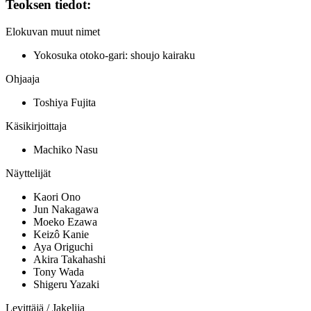
Teoksen tiedot:
Elokuvan muut nimet
Yokosuka otoko-gari: shoujo kairaku
Ohjaaja
Toshiya Fujita
Käsikirjoittaja
Machiko Nasu
Näyttelijät
Kaori Ono
Jun Nakagawa
Moeko Ezawa
Keizô Kanie
Aya Origuchi
Akira Takahashi
Tony Wada
Shigeru Yazaki
Levittäjä / Jakelija