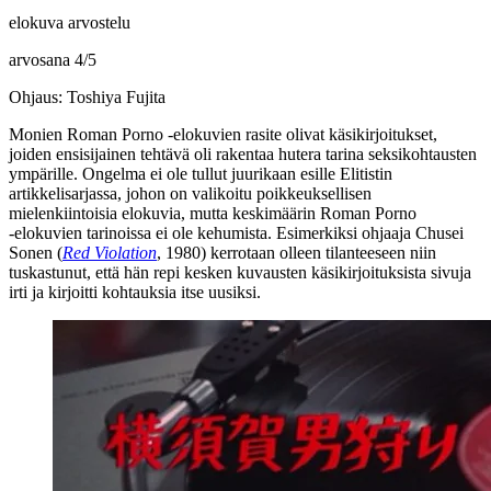
elokuva arvostelu
arvosana
4
/
5
Ohjaus: Toshiya Fujita
Monien Roman Porno ‑elokuvien rasite olivat käsikirjoitukset,
joiden ensisijainen tehtävä oli rakentaa hutera tarina seksikohtausten
ympärille. Ongelma ei ole tullut juurikaan esille Elitistin
artikkelisarjassa, johon on valikoitu poikkeuksellisen
mielenkiintoisia elokuvia, mutta keskimäärin Roman Porno
‑elokuvien tarinoissa ei ole kehumista. Esimerkiksi ohjaaja
Chusei
Sonen
(
Red Violation
, 1980) kerrotaan olleen tilanteeseen niin
tuskastunut, että hän repi kesken kuvausten käsikirjoituksista sivuja
irti ja kirjoitti kohtauksia itse uusiksi.