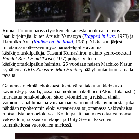
Roman Pornon parissa työskenteli kaikesta huolimatta myös
laatukirjoittajia, kuten
Atsushi Yamatoya
(
Trapped in Lust
, 1973) ja
Haruhiko Arai
(
Rolling on the Road
, 1981). Nikkatsun järjesti
muutamaan otteeseen myös harrastelijoille avoimia
käsikirjoituskilpailuja.
Tatsumi Kumashiron
mainio genre-cocktail
Painful Bliss! Final Twist
(1977) pohjasi yhteen
käsikirjoituskilpailun helmistä. 25‑vuotiaan naisen
Machiko Nasun
kynäilemä
Girl's Pleasure: Man Hunting
päätyi tuotantoon samalla
tavalla.
Genremääritelmiä tehokkaasti kiertävä rantakaupunkielokuva
käynnistyy jaksolla, jossa naamioitunut rikollinen (
Akira Takahashi
)
murtautuu omakotitaloon, sitoo aviomiehen ja raiskaa tämän
vaimon. Tapahtuma jää vaivaamaan vaimon ohella aviomiestä, joka
nähdään myöhemmin elokuvateatterissa tuijottamassa väkivaltaista
ruotsalaista pornoelokuvaa. Kotiin palattuaan mies ottaa vaimonsa
väkivalloin, raiskaajan tekojen ja Dirty Svenin kasvojen
kummitellessa vuorotellen mielessä.