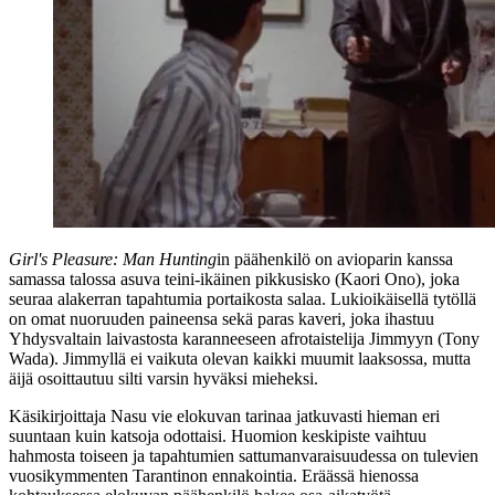
Girl's Pleasure: Man Hunting
in päähenkilö on avioparin kanssa
samassa talossa asuva teini-ikäinen pikkusisko (
Kaori Ono
), joka
seuraa alakerran tapahtumia portaikosta salaa. Lukioikäisellä tytöllä
on omat nuoruuden paineensa sekä paras kaveri, joka ihastuu
Yhdysvaltain laivastosta karanneeseen afrotaistelija Jimmyyn (
Tony
Wada
). Jimmyllä ei vaikuta olevan kaikki muumit laaksossa, mutta
äijä osoittautuu silti varsin hyväksi mieheksi.
Käsikirjoittaja Nasu vie elokuvan tarinaa jatkuvasti hieman eri
suuntaan kuin katsoja odottaisi. Huomion keskipiste vaihtuu
hahmosta toiseen ja tapahtumien sattumanvaraisuudessa on tulevien
vuosikymmenten Tarantinon ennakointia. Eräässä hienossa