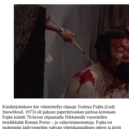
Käsikirjoituksen itse viimeistellyt ohjaaja
Toshiya Fujita
(
Lady
Snowblood
, 1973) oli paksun paperinivaskan parissa kotonaan.
Fujita kulutti 70‑luvun ohjaamalla Nikkatsulle vuorotellen
trendikkäitä Roman Porno – ja valtavirtatuotantoja. Fujita toi
molempiin lajityyppeihin vahvan yhteiskunnallisen otteen ja täytti