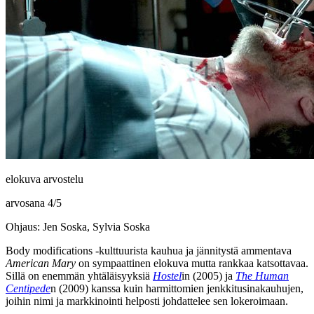
elokuva arvostelu
arvosana
4
/
5
Ohjaus: Jen Soska, Sylvia Soska
Body modifications ‑kulttuurista kauhua ja jännitystä ammentava
American Mary
on sympaattinen elokuva mutta rankkaa katsottavaa.
Sillä on enemmän yhtäläisyyksiä
Hostel
in (2005) ja
The Human
Centipede
n (2009) kanssa kuin harmittomien jenkkitusinakauhujen,
joihin nimi ja markkinointi helposti johdattelee sen lokeroimaan.