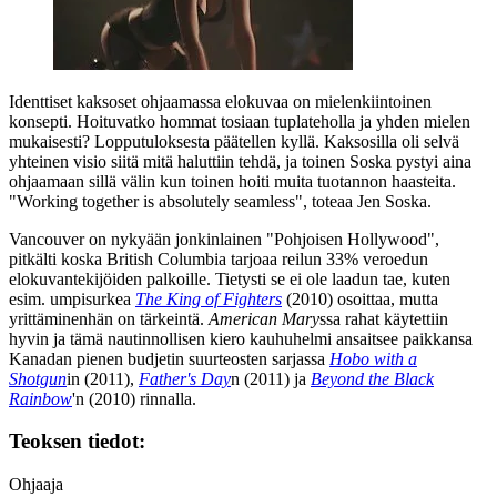
Identtiset kaksoset ohjaamassa elokuvaa on mielenkiintoinen
konsepti. Hoituvatko hommat tosiaan tuplateholla ja yhden mielen
mukaisesti? Lopputuloksesta päätellen kyllä. Kaksosilla oli selvä
yhteinen visio siitä mitä haluttiin tehdä, ja toinen Soska pystyi aina
ohjaamaan sillä välin kun toinen hoiti muita tuotannon haasteita.
"Working together is absolutely seamless"
, toteaa Jen Soska.
Vancouver on nykyään jonkinlainen "Pohjoisen Hollywood",
pitkälti koska British Columbia tarjoaa reilun 33% veroedun
elokuvantekijöiden palkoille. Tietysti se ei ole laadun tae, kuten
esim. umpisurkea
The King of Fighters
(2010) osoittaa, mutta
yrittäminenhän on tärkeintä.
American Mary
ssa rahat käytettiin
hyvin ja tämä nautinnollisen kiero kauhuhelmi ansaitsee paikkansa
Kanadan pienen budjetin suurteosten sarjassa
Hobo with a
Shotgun
in (2011),
Father's Day
n (2011) ja
Beyond the Black
Rainbow
'n (2010) rinnalla.
Teoksen tiedot:
Ohjaaja