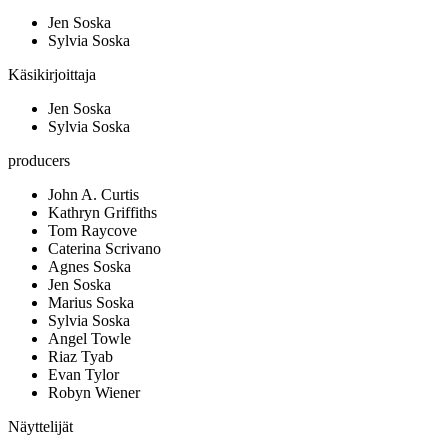
Jen Soska
Sylvia Soska
Käsikirjoittaja
Jen Soska
Sylvia Soska
producers
John A. Curtis
Kathryn Griffiths
Tom Raycove
Caterina Scrivano
Agnes Soska
Jen Soska
Marius Soska
Sylvia Soska
Angel Towle
Riaz Tyab
Evan Tylor
Robyn Wiener
Näyttelijät