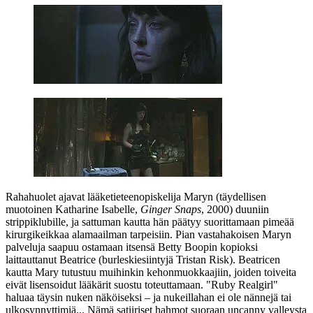
Rahahuolet ajavat lääketieteenopiskelija Maryn (täydellisen
muotoinen
Katharine Isabelle
,
Ginger Snaps
, 2000) duuniin
strippiklubille, ja sattuman kautta hän päätyy suorittamaan pimeää
kirurgikeikkaa alamaailman tarpeisiin. Pian vastahakoisen Maryn
palveluja saapuu ostamaan itsensä Betty Boopin kopioksi
laittauttanut Beatrice (burleskiesiintyjä
Tristan Risk
). Beatricen
kautta Mary tutustuu muihinkin kehonmuokkaajiin, joiden toiveita
eivät lisensoidut lääkärit suostu toteuttamaan. "Ruby Realgirl"
haluaa täysin nuken näköiseksi – ja nukeillahan ei ole nännejä tai
ulkosynnyttimiä... Nämä satiiriset hahmot suoraan uncanny valleysta