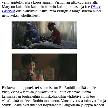
vaniljapirtelön asiaa korostamaan. Viattoman ulkokuorensa alla
Mary on kuitenkin kaikkein friikein koko porukasta ja itse
Dieter
Laserkin
olisi vaikuttunut siitä, mitä kirurgisia rangaistuksia nuori
neito keksii vihollisilleen.
Elokuva on lopputeksteissä omistettu
Eli Rothille
, mikä ei tule
yllätyksenä – terävää ja yllättäviin suuntiin etenevää juonta
karmaisevan brutaaleihin ihmiskohtaloihin yhdistävä tyyli tuo
väistämättä mieleen Rothin tuotannon. Vancouverissa toimivat Jen ja
Sylvia Soska ovat imeneet inspiraatiota Fangoriasta ja oppia
Robert