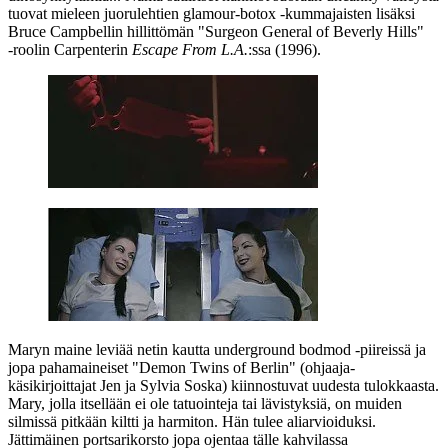
tuovat mieleen juorulehtien glamour-botox ‑kummajaisten lisäksi
Bruce Campbellin
hillittömän "Surgeon General of Beverly Hills"
‑roolin
Carpenterin
Escape From L.A.
:ssa (1996).
Maryn maine leviää netin kautta underground bodmod ‑piireissä ja
jopa pahamaineiset "Demon Twins of Berlin" (ohjaaja-
käsikirjoittajat
Jen
ja
Sylvia Soska
) kiinnostuvat uudesta tulokkaasta.
Mary, jolla itsellään ei ole tatuointeja tai lävistyksiä, on muiden
silmissä pitkään kiltti ja harmiton. Hän tulee aliarvioiduksi.
Jättimäinen portsarikorsto jopa ojentaa tälle kahvilassa