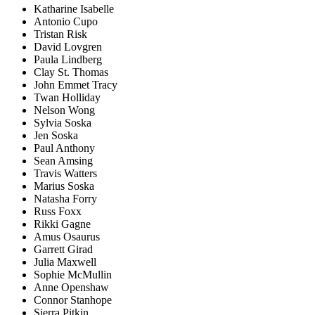
Katharine Isabelle
Antonio Cupo
Tristan Risk
David Lovgren
Paula Lindberg
Clay St. Thomas
John Emmet Tracy
Twan Holliday
Nelson Wong
Sylvia Soska
Jen Soska
Paul Anthony
Sean Amsing
Travis Watters
Marius Soska
Natasha Forry
Russ Foxx
Rikki Gagne
Amus Osaurus
Garrett Girad
Julia Maxwell
Sophie McMullin
Anne Openshaw
Connor Stanhope
Sierra Pitkin