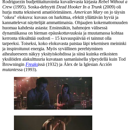
Rodriguezin
budjettitaiturointia kuvailevasta kirjasta
Rebel Without a
Crew
(1995). Soska-debyytti
Dead Hooker In a Trunk
(2009) oli
hurja mutta teknisesti amatöörimäinen.
American Mary
on jo täysin
"oikea" elokuva: kuvaus on harkittua, efektit yllättävän hyviä ja
kannattelevat näyttelijät ammattimaisia. Ohjaajien kokemattomuuden
huomaa kahdesta asiasta: Ensinnäkin, hahmojen välisessä
dynamiikassa on hieman epäuskottavuuksia ja muutamassa kohtaa
kerronta töksähtää oudosti – 15 kuvauspäivää ei tainnut olla
tarpeeksi. Toiseksi, koko elokuvasta paistaa läpi tekemisen meininki
ja inspiroitunut energia. Myös syvällinen perehtyminen
aihealueeseen näkyy yksityiskohdissa ja siinä kuinka erikoisten
yksilöiden alakulttuuria kuvataan samanlaisella ylpeydellä kuin
Tod
Browningin
Freaks
issä (1932) ja
Álex de la Iglesian
Acción
mutante
ssa (1993).