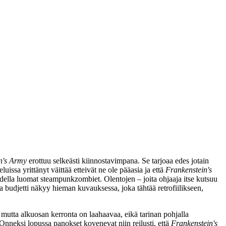
n's Army
erottuu selkeästi kiinnostavimpana. Se tarjoaa edes jotain
uissa yrittänyt väittää etteivät ne ole pääasia ja että
Frankenstein's
udella luomat steampunkzombiet. Olentojen – joita ohjaaja itse kutsuu
 budjetti näkyy hieman kuvauksessa, joka tähtää retrofiilikseen,
 mutta alkuosan kerronta on laahaavaa, eikä tarinan pohjalla
Onneksi lopussa panokset kovenevat niin reilusti, että
Frankenstein's