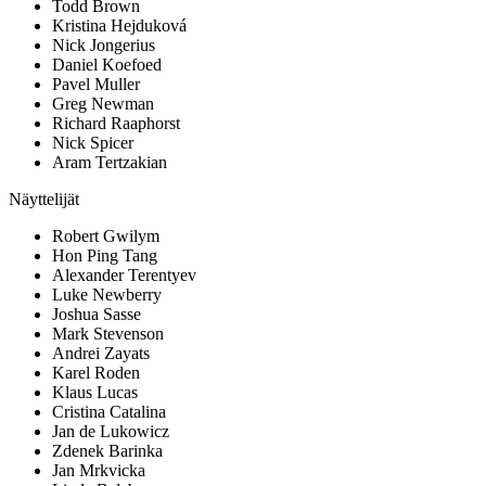
Todd Brown
Kristina Hejduková
Nick Jongerius
Daniel Koefoed
Pavel Muller
Greg Newman
Richard Raaphorst
Nick Spicer
Aram Tertzakian
Näyttelijät
Robert Gwilym
Hon Ping Tang
Alexander Terentyev
Luke Newberry
Joshua Sasse
Mark Stevenson
Andrei Zayats
Karel Roden
Klaus Lucas
Cristina Catalina
Jan de Lukowicz
Zdenek Barinka
Jan Mrkvicka