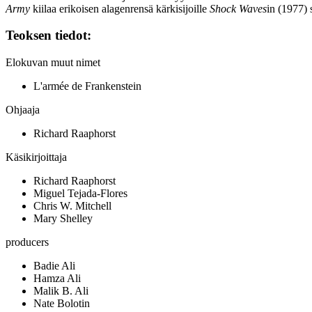
Army
kiilaa erikoisen alagenrensä kärkisijoille
Shock Waves
in (1977) 
Teoksen tiedot:
Elokuvan muut nimet
L'armée de Frankenstein
Ohjaaja
Richard Raaphorst
Käsikirjoittaja
Richard Raaphorst
Miguel Tejada-Flores
Chris W. Mitchell
Mary Shelley
producers
Badie Ali
Hamza Ali
Malik B. Ali
Nate Bolotin