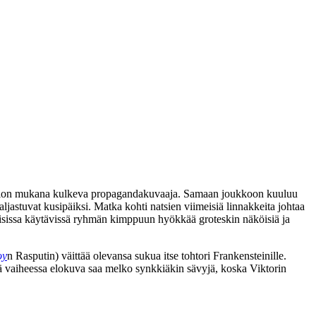
partion mukana kulkeva propagandakuvaaja. Samaan joukkoon kuuluu
ljastuvat kusipäiksi. Matka kohti natsien viimeisiä linnakkeita johtaa
laisissa käytävissä ryhmän kimppuun hyökkää groteskin näköisiä ja
oy
n Rasputin) väittää olevansa sukua itse tohtori Frankensteinille.
ä vaiheessa elokuva saa melko synkkiäkin sävyjä, koska Viktorin