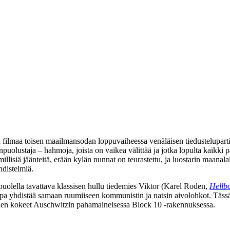
oja filmaa toisen maailmansodan loppuvaiheessa venäläisen tiedustelu
olustaja – hahmoja, joista on vaikea välittää ja jotka lopulta kaikki pa
lisiä jäänteitä, erään kylän nunnat on teurastettu, ja luostarin maana
distelmiä.
puolella tavattava klassisen hullu tiedemies Viktor (
Karel Roden
,
Hellb
opa yhdistää samaan ruumiiseen kommunistin ja natsin aivolohkot. Täss
elen kokeet Auschwitzin pahamaineisessa Block 10 ‑rakennuksessa.