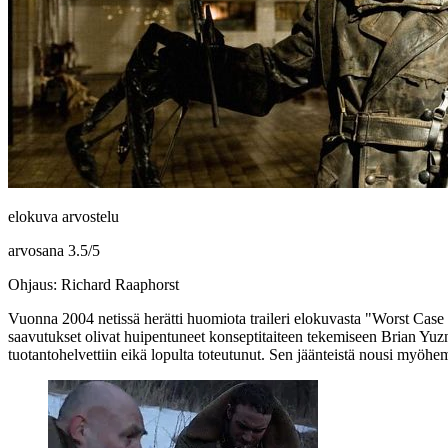
elokuva arvostelu
arvosana
3.5
/
5
Ohjaus: Richard Raaphorst
Vuonna 2004 netissä herätti huomiota traileri elokuvasta "Worst Case 
saavutukset olivat huipentuneet konseptitaiteen tekemiseen
Brian Yuz
tuotantohelvettiin eikä lopulta toteutunut. Sen jäänteistä nousi myöhe