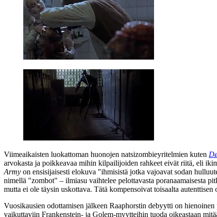
Viimeaikaisten luokattoman huonojen natsizombieyritelmien kuten
Dø
arvokasta ja poikkeavaa mihin kilpailijoiden rahkeet eivät riitä, eli ik
Army
on ensisijaisesti elokuva "ihmisistä jotka vajoavat sodan hulluu
nimellä "zombot" – ilmiasu vaihtelee pelottavasta poranaamaisesta pit
mutta ei ole täysin uskottava. Tätä kompensoivat toisaalta autenttisen
Vuosikausien odottamisen jälkeen Raaphorstin debyytti on hienoinen pet
vaikuttaviin Frankenstein‑ ja Golem-myytteihin tuoda oikeastaan mitää