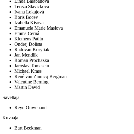
Linda Balabanova
Tereza Slavickova
Ivana Lokajová
Boris Bocev
Izabella Kisova
Emanuela Marie Maslova
Emma Cerná
Klemens Patijn
Ondrej Dolista
Radovan Korytiak
Jan Mendlik
Roman Prochazka
Jaroslav Tomascin
Michael Krass
René van Zinnicq Bergman
Valentine Berning
Martin David
Säveltäjä
Reyn Ouwehand
Kuvaaja
Bart Beekman