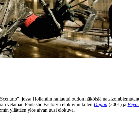
Scenario", jossa Hollantiin rantautui oudon näköisiä natsizombiemutantt
nan
vetämän Fantastic Factoryn elokuviin kuten
Dagon
(2001) ja
Beyo
mmin yllättäen ylös aivan uusi elokuva.