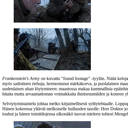
Frankenstein's Army
on kuvattu "found footage" ‑tyyliin. Näitä kel
myös sadistinen riehuja, hermostunut märkäkorva, ja puolalainen maanpu
uudenlaisen uhan löytymiseen: maastossa makaa kummallisia epäinhimil
hitaita mutta arvaamattoman voimakkaita ihmisruumiiden ja koneen yh
Selviytymistaistelu johtaa melko kirjaimellisesti sylttytehtaalle. Loppu
Hänen kokeensa yltävät melkoiselle hulluuden tasolle: Herr Doktor j
touhut ja hänen toimitilojensa ulkonäkö tuovat mieleen tohtori Meng