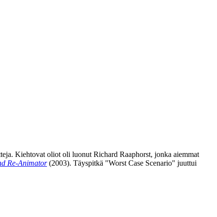
eja. Kiehtovat oliot oli luonut
Richard Raaphorst
, jonka aiemmat
nd Re‑Animator
(2003). Täyspitkä "Worst Case Scenario" juuttui