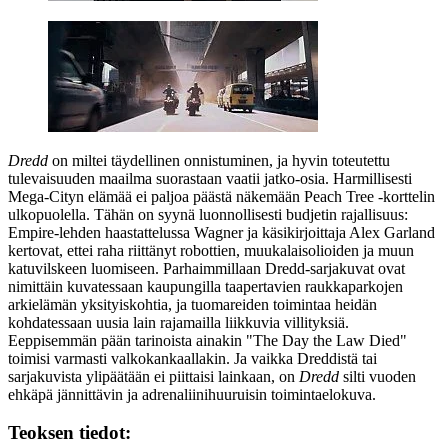
Dredd
on miltei täydellinen onnistuminen, ja hyvin toteutettu
tulevaisuuden maailma suorastaan vaatii jatko-osia. Harmillisesti
Mega‑Cityn elämää ei paljoa päästä näkemään Peach Tree ‑korttelin
ulkopuolella. Tähän on syynä luonnollisesti budjetin rajallisuus:
Empire-lehden haastattelussa Wagner ja käsikirjoittaja
Alex Garland
kertovat, ettei raha riittänyt robottien, muukalaisolioiden ja muun
katuvilskeen luomiseen. Parhaimmillaan Dredd-sarjakuvat ovat
nimittäin kuvatessaan kaupungilla taapertavien raukkaparkojen
arkielämän yksityiskohtia, ja tuomareiden toimintaa heidän
kohdatessaan uusia lain rajamailla liikkuvia villityksiä.
Eeppisemmän pään tarinoista ainakin "The Day the Law Died"
toimisi varmasti valkokankaallakin. Ja vaikka Dreddistä tai
sarjakuvista ylipäätään ei piittaisi lainkaan, on
Dredd
silti vuoden
ehkäpä jännittävin ja adrenaliinihuuruisin toimintaelokuva.
Teoksen tiedot: