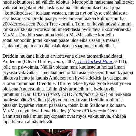
nuorisokuutiossa tai välitön teloitus. Metropolin maisemaa hallitsevat
valtavat megakorttelit. Joskus nämä jättirakennukset ovat jopa
"korttelisodassa" toisiaan vastaan, mutta nyt on kyse eräänlaisesta
sisällissodasta: Dredd päätyy selvittämään raakaa kolmoismurhaa
200‑kerroksiseen Peach Tree ‑torniin. Torni on käytännössä slummi,
jonka asukkaita terrorisoi huumetehdasta pyörittävä rikosmatriarkka
Ma‑Ma. Dreddin saavuttua kylään Ma‑Ma sulkee korttelin
sotatilamoodiin jottei kukaan pääse ulos eikä sisään ja määrää
asukkaat tappamaan oikeuslaitokselta saapuneet tunkeilijat.
Dreddin mukana liikkuu arvioitavana oleva tuomarikandidaatti
Anderson (
Olivia Thirlby
,
Juno
, 2007;
The Darkest Hour
, 2011),
jolla on psi‑voimia. Näillä voidaan mm. kuulustelut hoitaa ilman
fyysistä väkivaltaa – mentaalinen onkin asia erikseen. Ilman kypärää
liikkuva hento ja kaunis Anderson on hyvä sidekick ja vastapaino
suoran toiminnan Dreddille. Thirlby tekee hyvää työtä keskittyneen
oloisena Andersonina. Lähinnä sivurooleihin ja b‑elokuviin
jumittunut
Karl Urban
(
Priest
, 2011;
Pathfinder
, 2007) on leukansa
puolesta pätevä valinta jäyhyyden perikuvan Dreddin rooliin ja
pitääkin kypärän visusti päässään, toisin kuin Stallone aikoinaan.
Ma‑Maa näyttelevä
Lena Headey
(
Game of Thrones
in Cersei
Lannister) sekä muut psykopaatit ovat myös vakuuttavia, ehkäpä
jopa hieman alinäyttelevät.