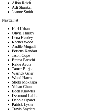
Allon Reich
Adi Shankar
Joanne Smith
Näyttelijät
Karl Urban
Olivia Thirlby
Lena Headey
Rachel Wood
Andile Mngadi
Porteus Xandau
Jason Cope
Emma Breschi
Rakie Ayola
Tamer Burjaq
Warrick Grier
Wood Harris
Shoki Mokgapa
Yohan Chun
Eden Knowles
Desmond Lai Lan
Deobia Oparei
Patrick Lyster
Travis Snyders