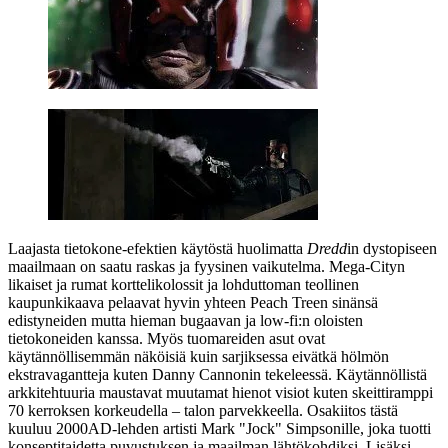
Laajasta tietokone-efektien käytöstä huolimatta
Dredd
in dystopiseen
maailmaan on saatu raskas ja fyysinen vaikutelma. Mega‑Cityn
likaiset ja rumat korttelikolossit ja lohduttoman teollinen
kaupunkikaava pelaavat hyvin yhteen Peach Treen sinänsä
edistyneiden mutta hieman bugaavan ja low‑fi:n oloisten
tietokoneiden kanssa. Myös tuomareiden asut ovat
käytännöllisemmän näköisiä kuin sarjiksessa eivätkä hölmön
ekstravagantteja kuten Danny Cannonin tekeleessä. Käytännöllistä
arkkitehtuuria maustavat muutamat hienot visiot kuten skeittiramppi
70 kerroksen korkeudella – talon parvekkeella. Osakiitos tästä
kuuluu 2000AD-lehden artisti
Mark "Jock" Simpsonille
, joka tuotti
konseptitaidetta puvustuksen ja maailman lähtökohdiksi. Lisäksi