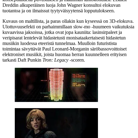
Dreddin alkuperäinen luoja
John Wagner
konsultoi elokuvan
tuotantoa ja on ilmaissut tyytyväisyytensä lopputulokseen.
Kuvaus on maltillista, ja paras ollakin kun kyseessä on 3D‑elokuva.
Ulottuvuusefekti on parhaimmillaan slow‑mo ‑huumeen vaikutuksia
kuvaavissa jaksoissa, jotka ovat jopa kauniita: lasinsirpaleet ja
veripisarat lentelevät hidastetusti monisataakertaisesti hidastetun
musiikin luodessa eteeristä tunnelmaa. Muulloin futuristista
toimintaa sävyttävät
Paul Leonard-Morganin
säröbassovoittoiset
elektroniset musiikit, joista huomaa herran kuunnelleen erityisen
tarkasti
Daft Punkin
Tron: Legacy
‑scoren.