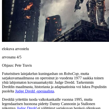
elokuva arvostelu
arvosana
4
/
5
Ohjaus: Pete Travis
Futuristisen lainjakelun kuningashan on
RoboCop
, mutta
sarjakuvamaailmassa on operoinut jo vuodesta 1977 saakka toinen
yhtä lahjomaton kovanaamakyttä: Judge Dredd. Tarkemmin
Dreddin maailmasta, historiasta ja adaptaatioista voi lukea Populistin
puolelta
Judge Dredd ‑spesiaalista
.
Dreddiä yritettiin tuoda valkokankaille vuonna 1995, mutta
legendaarisen huonona pidetty
Danny Cannonin
ja
Stallonen
näkemys
Judge Dredd
ei välittänyt sarjakuvan henkeä ollenkaan,