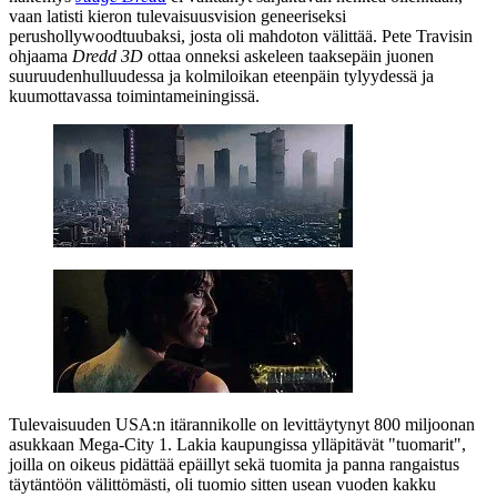
vaan latisti kieron tulevaisuusvision geneeriseksi
perushollywoodtuubaksi, josta oli mahdoton välittää.
Pete Travisin
ohjaama
Dredd 3D
ottaa onneksi askeleen taaksepäin juonen
suuruudenhulluudessa ja kolmiloikan eteenpäin tylyydessä ja
kuumottavassa toimintameiningissä.
Tulevaisuuden USA:n itärannikolle on levittäytynyt 800 miljoonan
asukkaan Mega‑City 1. Lakia kaupungissa ylläpitävät "tuomarit",
joilla on oikeus pidättää epäillyt sekä tuomita ja panna rangaistus
täytäntöön välittömästi, oli tuomio sitten usean vuoden kakku