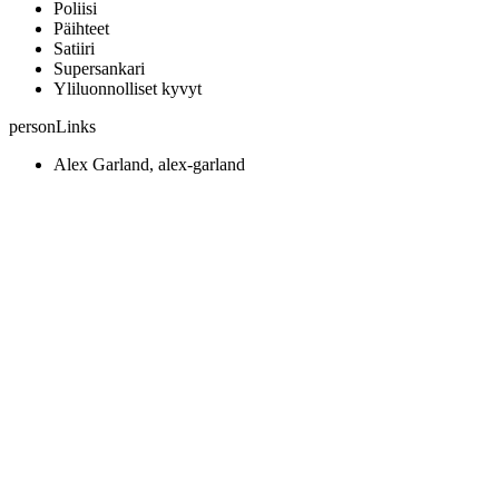
Poliisi
Päihteet
Satiiri
Supersankari
Yliluonnolliset kyvyt
personLinks
Alex Garland, alex-garland