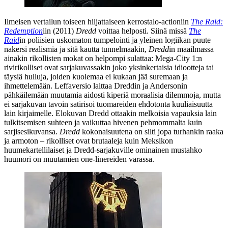
Ilmeisen vertailun toiseen hiljattaiseen kerrostalo-actioniin
The Raid:
Redemption
iin (2011)
Dredd
voittaa helposti. Siinä missä
The
Raid
in poliisien uskomaton tumpelointi ja yleinen logiikan puute
nakersi realismia ja sitä kautta tunnelmaakin,
Dredd
in maailmassa
ainakin rikollisten mokat on helpompi sulattaa: Mega‑City 1:n
rivirikolliset ovat sarjakuvassakin joko yksinkertaisia idiootteja tai
täysiä hulluja, joiden kuolemaa ei kukaan jää suremaan ja
ihmettelemään. Leffaversio laittaa Dreddin ja Andersonin
pähkäilemään muutamia aidosti kiperiä moraalisia dilemmoja, mutta
ei sarjakuvan tavoin satirisoi tuomareiden ehdotonta kuuliaisuutta
lain kirjaimelle. Elokuvan Dredd ottaakin melkoisia vapauksia lain
tulkitsemisen suhteen ja vaikuttaa hivenen pehmommalta kuin
sarjisesikuvansa.
Dredd
kokonaisuutena on silti jopa turhankin raaka
ja armoton – rikolliset ovat brutaaleja kuin Meksikon
huumekartellilaiset ja Dredd-sarjakuville ominainen mustahko
huumori on muutamien one‑linereiden varassa.