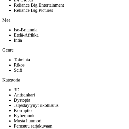
Reliance Big Entertainment
Reliance Big Pictures
Maa
Iso-Britannia
Etelä-Afrikka
Intia
Genre
Toiminta
Rikos
Scifi
Kategoria
3D
Antisankari
Dystopia
Järjestäytynyt rikollisuus
Korruptio
Kyberpunk
Musta huumori
Perustuu sarjakuvaan