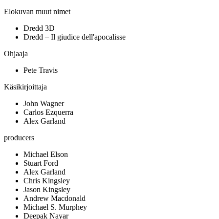
Elokuvan muut nimet
Dredd 3D
Dredd – Il giudice dell'apocalisse
Ohjaaja
Pete Travis
Käsikirjoittaja
John Wagner
Carlos Ezquerra
Alex Garland
producers
Michael Elson
Stuart Ford
Alex Garland
Chris Kingsley
Jason Kingsley
Andrew Macdonald
Michael S. Murphey
Deepak Nayar