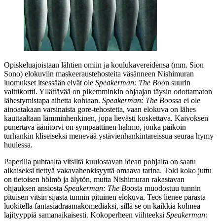
Opiskeluajoistaan lähtien omiin ja koulukavereidensa (mm.
Sion
Sono
) elokuviin maskeeraustehosteita väsänneen Nishimuran
luomukset itsessään eivät ole
Speakerman: The Boo
n suurin
valttikortti. Yllättävää on pikemminkin ohjaajan täysin odottamaton
lähestymistapa aihetta kohtaan.
Speakerman: The Boo
ssa ei ole
ainoatakaan varsinaista gore-tehostetta, vaan elokuva on lähes
kauttaaltaan lämminhenkinen, jopa lievästi koskettava. Kaivoksen
punertava äänitorvi on sympaattinen hahmo, jonka paikoin
turhankin kliseiseksi menevää ystävienhankintareissua seuraa hymy
huulessa.
Paperilla puhtaalta vitsiltä kuulostavan idean pohjalta on saatu
aikaiseksi tiettyä vakavahenkisyyttä omaava tarina. Toki koko juttu
on tietoisen hölmö ja älytön, mutta Nishimuran rakastavan
ohjauksen ansiosta
Speakerman: The Boo
sta muodostuu tunnin
pituisen vitsin sijasta tunnin pituinen elokuva. Teos lienee parasta
luokitella fantasiadraamakomediaksi, sillä se on kaikkia kolmea
lajityyppiä samanaikaisesti. Kokoperheen viihteeksi
Speakerman: