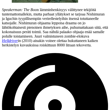
Speakerman: The Boo
n lämminhenkisyys välittynee tekijöitä
tuntemattomallekin, mutta parhaat yllätykset se tarjoaa Nishimuran
ja Iguchin tyypillisempiin verirellestelyihin itsensä totuttaneelle
katsojalle. Nishimuran ohjaama leppoisa draama on jo
lähtökohtaisesti pienoinen ihmetyksen aihe, puhumattakaan siitä, että
kokonaisuus peräti toimii. Saa nähdä palaako ohjaaja enää samalle
polulle toistamiseen. Juuri valmistuneen zombie-elokuva
Helldriver
in (2010) ainakin voinee olettaa hukuttaneen kaiken
herkistelyn kuvauksissa roiskittuun 8000 litraan tekoverta.