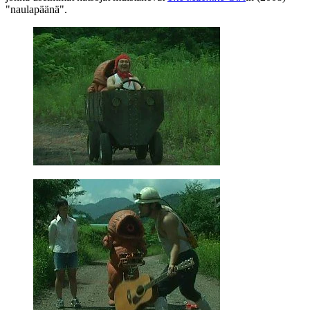
"naulapäänä".