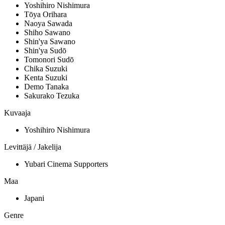
Yoshihiro Nishimura
Tōya Orihara
Naoya Sawada
Shiho Sawano
Shin'ya Sawano
Shin'ya Sudō
Tomonori Sudō
Chika Suzuki
Kenta Suzuki
Demo Tanaka
Sakurako Tezuka
Kuvaaja
Yoshihiro Nishimura
Levittäjä / Jakelija
Yubari Cinema Supporters
Maa
Japani
Genre