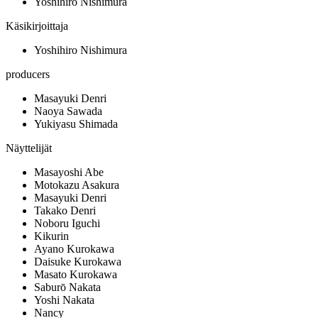
Yoshihiro Nishimura
Käsikirjoittaja
Yoshihiro Nishimura
producers
Masayuki Denri
Naoya Sawada
Yukiyasu Shimada
Näyttelijät
Masayoshi Abe
Motokazu Asakura
Masayuki Denri
Takako Denri
Noboru Iguchi
Kikurin
Ayano Kurokawa
Daisuke Kurokawa
Masato Kurokawa
Saburō Nakata
Yoshi Nakata
Nancy