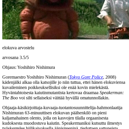
elokuva arvostelu
arvosana
3.5
/
5
Ohjaus: Yoshihiro Nishimura
Goremaestro
Yoshihiro Nishimuran
(
Tokyo Gore Police
, 2008)
kädenjälki alkaa olla katsojille jo niin tuttua, ettei hänen elokuviensa
kuvaileminen poikkeuksellisiksi ole enää kovin mielekästä.
Hyväntahtoisesta kaiutinmutantista kertovaa draamaa
Speakerman:
The Boo
voi silti sellaiseksi väittää hyvällä omatunnollakin.
Ohjaaja-käsikirjoittaja-kuvaaja-tuotantosuunnittelija-hahmonlaatija
Nishimuran 63‑minuuttisen elokuvan päähenkilö on pieni
kaljamahainen olento, jolla on kasvojen tilalla orgaanisesta
kudoksesta muodostuva kaiutin. Speakermaniksi kutsuttu ilmestys
työskentelee hiilikaivoksella äänisireeninä, tiedottaen sattuneista