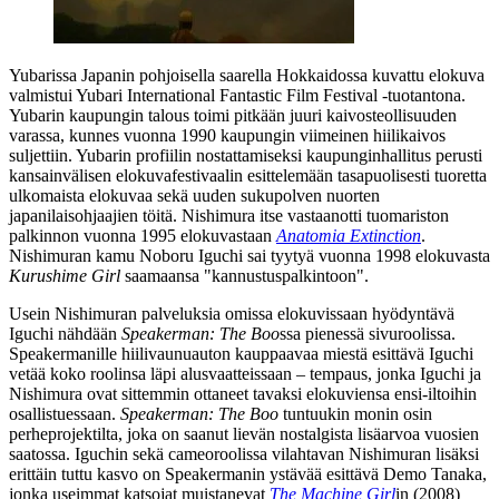
Yubarissa Japanin pohjoisella saarella Hokkaidossa kuvattu elokuva
valmistui Yubari International Fantastic Film Festival ‑tuotantona.
Yubarin kaupungin talous toimi pitkään juuri kaivosteollisuuden
varassa, kunnes vuonna 1990 kaupungin viimeinen hiilikaivos
suljettiin. Yubarin profiilin nostattamiseksi kaupunginhallitus perusti
kansainvälisen elokuvafestivaalin esittelemään tasapuolisesti tuoretta
ulkomaista elokuvaa sekä uuden sukupolven nuorten
japanilaisohjaajien töitä. Nishimura itse vastaanotti tuomariston
palkinnon vuonna 1995 elokuvastaan
Anatomia Extinction
.
Nishimuran kamu
Noboru Iguchi
sai tyytyä vuonna 1998 elokuvasta
Kurushime Girl
saamaansa "kannustuspalkintoon".
Usein Nishimuran palveluksia omissa elokuvissaan hyödyntävä
Iguchi nähdään
Speakerman: The Boo
ssa pienessä sivuroolissa.
Speakermanille hiilivaunuauton kauppaavaa miestä esittävä Iguchi
vetää koko roolinsa läpi alusvaatteissaan – tempaus, jonka Iguchi ja
Nishimura ovat sittemmin ottaneet tavaksi elokuviensa ensi-iltoihin
osallistuessaan.
Speakerman: The Boo
tuntuukin monin osin
perheprojektilta, joka on saanut lievän nostalgista lisäarvoa vuosien
saatossa. Iguchin sekä cameoroolissa vilahtavan Nishimuran lisäksi
erittäin tuttu kasvo on Speakermanin ystävää esittävä Demo Tanaka,
jonka useimmat katsojat muistanevat
The Machine Girl
in (2008)