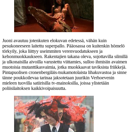
Juoni avautuu jotenkuten elokuvan edetessä, vähän kuin
pesukoneeseen laitettu superpallo. Pääosassa on kuitenkin hömelö
törkyily, joka liittyy useimmiten verenvuodatukseen ja
kehonmuokkaukseen. Rakentajien takana oleva, sojottavilla silmillä
ja ulkonaisilla aivoilla varustettu viittamies, sulloo ihmisiin avaimen
muotoisia mutanttikasvaimia, jotka muokkaavat taviksista friikkejä.
Pintapuolisen cronenbergiläis-tsukamotolaista lihakuvastoa ja sinne
tänne poukkoilevaa tarinaa jaksotetaan juurikin Verhoevenin
mieleen tuovilla satiirisilla tv‑mainoksilla, joissa ylistetään
poliisilaitoksen kaikkivoipaisuutta.