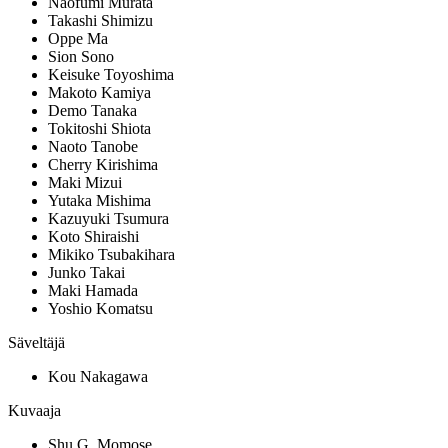
Naofumi Murata
Takashi Shimizu
Oppe Ma
Sion Sono
Keisuke Toyoshima
Makoto Kamiya
Demo Tanaka
Tokitoshi Shiota
Naoto Tanobe
Cherry Kirishima
Maki Mizui
Yutaka Mishima
Kazuyuki Tsumura
Koto Shiraishi
Mikiko Tsubakihara
Junko Takai
Maki Hamada
Yoshio Komatsu
Säveltäjä
Kou Nakagawa
Kuvaaja
Shu G. Momose