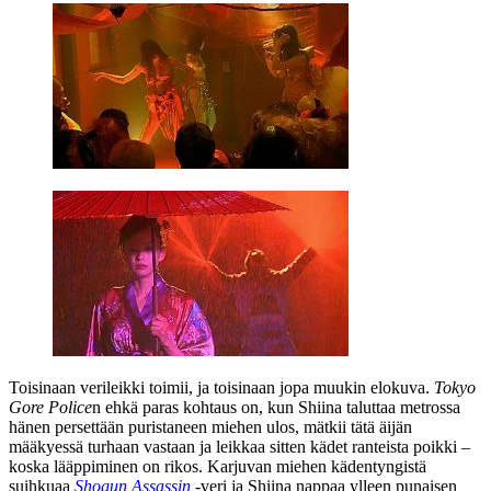
Toisinaan verileikki toimii, ja toisinaan jopa muukin elokuva.
Tokyo
Gore Police
n ehkä paras kohtaus on, kun Shiina taluttaa metrossa
hänen persettään puristaneen miehen ulos, mätkii tätä äijän
määkyessä turhaan vastaan ja leikkaa sitten kädet ranteista poikki –
koska lääppiminen on rikos. Karjuvan miehen kädentyngistä
suihkuaa
Shogun Assassin
‑veri ja Shiina nappaa ylleen punaisen