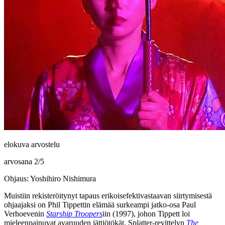
elokuva arvostelu
arvosana
2
/
5
Ohjaus: Yoshihiro Nishimura
Muistiin rekisteröitynyt tapaus erikoisefektivastaavan siirtymisestä
ohjaajaksi on
Phil Tippettin
elämää surkeampi jatko‑osa
Paul
Verhoevenin
Starship Troopers
iin (1997), johon Tippett loi
mieleenpainuvat avaruuden jättiötökät. Splatter-revittelyn
The