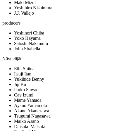
Maki Mizui
Yoshihiro Nishimura
J.J. Vallejo
producers
Yoshinori Chiba
Yoko Hayama
Satoshi Nakamura
John Sirabella
Näyttelijät
Eihi Shiina
Itsuji Itao
Yukihide Benny
Jiji Bū
Ikuko Sawada
Cay Izumi
Mame Yamada
Ayano Yamamoto
Akane Akanezawa
Tsugumi Nagasawa
Maiko Asano
Daisuke Matsuki