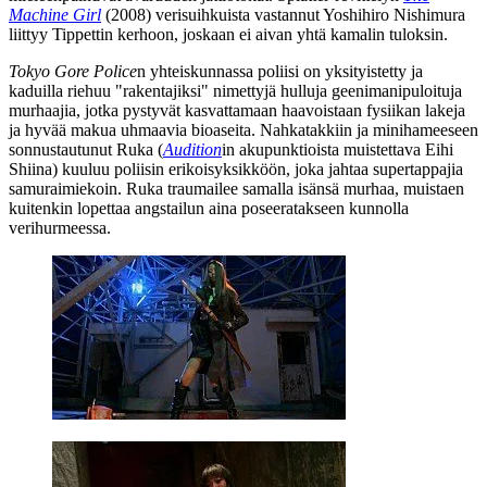
Machine Girl
(2008) verisuihkuista vastannut
Yoshihiro Nishimura
liittyy Tippettin kerhoon, joskaan ei aivan yhtä kamalin tuloksin.
Tokyo Gore Police
n yhteiskunnassa poliisi on yksityistetty ja
kaduilla riehuu "rakentajiksi" nimettyjä hulluja geenimanipuloituja
murhaajia, jotka pystyvät kasvattamaan haavoistaan fysiikan lakeja
ja hyvää makua uhmaavia bioaseita. Nahkatakkiin ja minihameeseen
sonnustautunut Ruka (
Audition
in akupunktioista muistettava
Eihi
Shiina
) kuuluu poliisin erikoisyksikköön, joka jahtaa supertappajia
samuraimiekoin. Ruka traumailee samalla isänsä murhaa, muistaen
kuitenkin lopettaa angstailun aina poseeratakseen kunnolla
verihurmeessa.