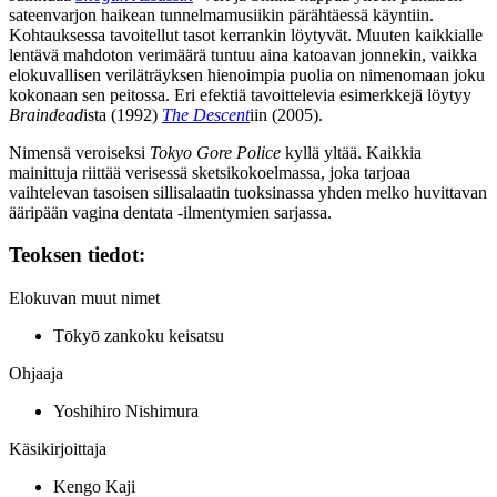
sateenvarjon haikean tunnelmamusiikin pärähtäessä käyntiin.
Kohtauksessa tavoitellut tasot kerrankin löytyvät. Muuten kaikkialle
lentävä mahdoton verimäärä tuntuu aina katoavan jonnekin, vaikka
elokuvallisen veriläträyksen hienoimpia puolia on nimenomaan joku
kokonaan sen peitossa. Eri efektiä tavoittelevia esimerkkejä löytyy
Braindead
ista (1992)
The Descent
iin (2005).
Nimensä veroiseksi
Tokyo Gore Police
kyllä yltää. Kaikkia
mainittuja riittää verisessä sketsikokoelmassa, joka tarjoaa
vaihtelevan tasoisen sillisalaatin tuoksinassa yhden melko huvittavan
ääripään vagina dentata ‑ilmentymien sarjassa.
Teoksen tiedot:
Elokuvan muut nimet
Tōkyō zankoku keisatsu
Ohjaaja
Yoshihiro Nishimura
Käsikirjoittaja
Kengo Kaji