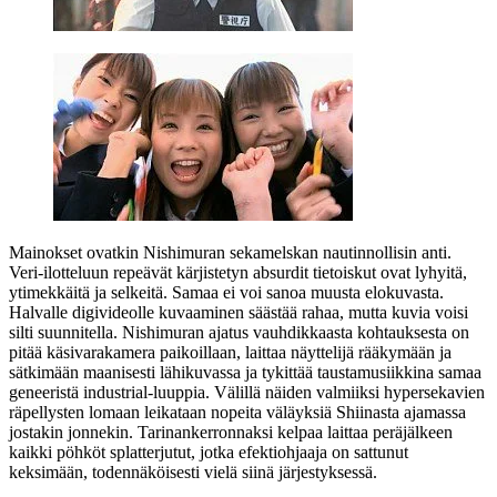
Mainokset ovatkin Nishimuran sekamelskan nautinnollisin anti.
Veri-ilotteluun repeävät kärjistetyn absurdit tietoiskut ovat lyhyitä,
ytimekkäitä ja selkeitä. Samaa ei voi sanoa muusta elokuvasta.
Halvalle digivideolle kuvaaminen säästää rahaa, mutta kuvia voisi
silti suunnitella. Nishimuran ajatus vauhdikkaasta kohtauksesta on
pitää käsivarakamera paikoillaan, laittaa näyttelijä rääkymään ja
sätkimään maanisesti lähikuvassa ja tykittää taustamusiikkina samaa
geneeristä industrial-luuppia. Välillä näiden valmiiksi hypersekavien
räpellysten lomaan leikataan nopeita väläyksiä Shiinasta ajamassa
jostakin jonnekin. Tarinankerronnaksi kelpaa laittaa peräjälkeen
kaikki pöhköt splatterjutut, jotka efektiohjaaja on sattunut
keksimään, todennäköisesti vielä siinä järjestyksessä.