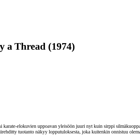
by a Thread (1974)
jusi karate-elokuvien uppoavan yleisöön juuri nyt kuin sirppi silmäkuoppa
 Kiirehditty tuotanto näkyy lopputuloksesta, joka kuitenkin onnistuu olem