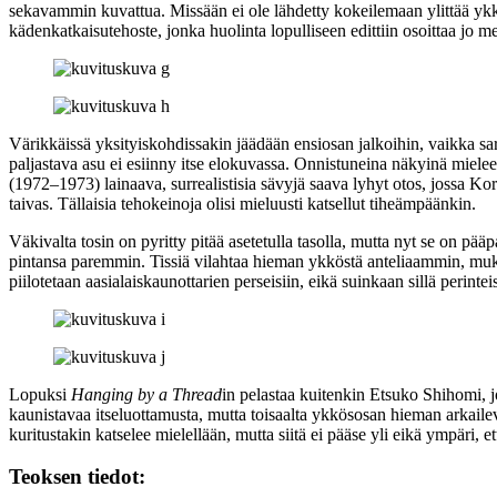
sekavammin kuvattua. Missään ei ole lähdetty kokeilemaan ylittää ykkö
kädenkatkaisutehoste, jonka huolinta lopulliseen edittiin osoittaa jo
Värikkäissä yksityiskohdissakin jäädään ensiosan jalkoihin, vaikka sa
paljastava asu ei esiinny itse elokuvassa. Onnistuneina näkyinä miele
(1972–1973) lainaava, surrealistisia sävyjä saava lyhyt otos, jossa Ko
taivas. Tällaisia tehokeinoja olisi mieluusti katsellut tiheämpäänkin.
Väkivalta tosin on pyritty pitää asetetulla tasolla, mutta nyt se on pä
pintansa paremmin. Tissiä vilahtaa hieman ykköstä anteliaammin, muka
piilotetaan aasialaiskaunottarien perseisiin, eikä suinkaan sillä perinteis
Lopuksi
Hanging by a Thread
in pelastaa kuitenkin Etsuko Shihomi, j
kaunistavaa itseluottamusta, mutta toisaalta ykkösosan hieman arkaile
kuritustakin katselee mielellään, mutta siitä ei pääse yli eikä ympäri, e
Teoksen tiedot: