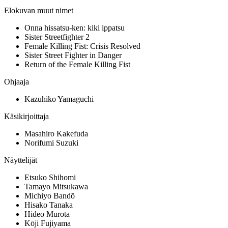
Elokuvan muut nimet
Onna hissatsu-ken: kiki ippatsu
Sister Streetfighter 2
Female Killing Fist: Crisis Resolved
Sister Street Fighter in Danger
Return of the Female Killing Fist
Ohjaaja
Kazuhiko Yamaguchi
Käsikirjoittaja
Masahiro Kakefuda
Norifumi Suzuki
Näyttelijät
Etsuko Shihomi
Tamayo Mitsukawa
Michiyo Bandō
Hisako Tanaka
Hideo Murota
Kōji Fujiyama