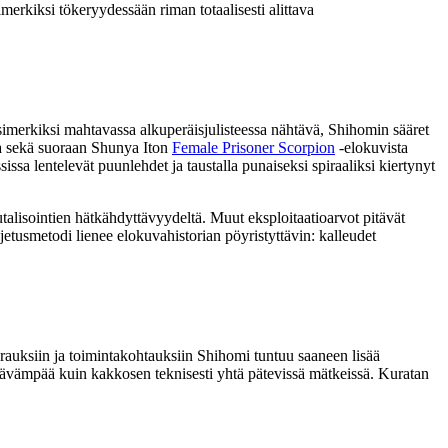
erkiksi tökeryydessään riman totaalisesti alittava
simerkiksi mahtavassa alkuperäisjulisteessa nähtävä, Shihomin sääret
la sekä suoraan
Shunya Iton
Female Prisoner Scorpion
‑elokuvista
ssa lentelevät puunlehdet ja taustalla punaiseksi spiraaliksi kiertynyt
rutalisointien hätkähdyttävyydeltä. Muut eksploitaatioarvot pitävät
tusmetodi lienee elokuvahistorian pöyristyttävin: kalleudet
erauksiin ja toimintakohtauksiin Shihomi tuntuu saaneen lisää
ttävämpää kuin kakkosen teknisesti yhtä pätevissä mätkeissä. Kuratan