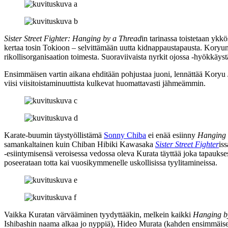
Sister Street Fighter: Hanging by a Thread
in tarinassa toistetaan ykk
kertaa tosin Tokioon – selvittämään uutta kidnappaustapausta. Koryu
rikollisorganisaation toimesta. Suoraviivaista nyrkit ojossa ‑hyökkä
Ensimmäisen vartin aikana ehditään pohjustaa juoni, lennättää Koryu J
viisi viisitoistaminuuttista kulkevat huomattavasti jähmeämmin.
Karate-buumin täystyöllistämä
Sonny Chiba
ei enää esiinny
Hanging 
samankaltainen kuin Chiban Hibiki Kawasaka
Sister Street Fighter
is
‑esiintymisensä veroisessa vedossa oleva Kurata täyttää joka tapaukses
poseerataan totta kai vuosikymmenelle uskollisissa tyylitamineissa.
Vaikka Kuratan värvääminen tyydyttääkin, melkein kaikki
Hanging b
Ishibashin
naama alkaa jo nyppiä), Hideo Murata (kahden ensimmäi