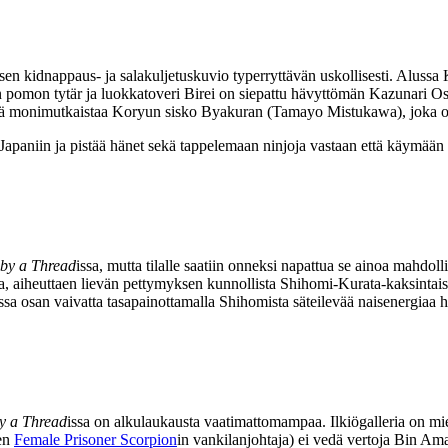
ösen kidnappaus‑ ja salakuljetuskuvio typerryttävän uskollisesti. Alussa
n pomon tytär ja luokkatoveri Birei on siepattu hävyttömän Kazunari O
ystä monimutkaistaa Koryun sisko Byakuran (
Tamayo Mistukawa
), joka 
apaniin ja pistää hänet sekä tappelemaan ninjoja vastaan että käymään n
by a Thread
issa, mutta tilalle saatiin onneksi napattua se ainoa mahdoll
sa, aiheuttaen lievän pettymyksen kunnollista
Shihomi
-Kurata-kaksintai
sa osan vaivatta tasapainottamalla Shihomista säteilevää naisenergiaa h
y a Thread
issa on alkulaukausta vaatimattomampaa. Ilkiögalleria on mi
sen
Female Prisoner Scorpion
in vankilanjohtaja) ei vedä vertoja
Bin Ama