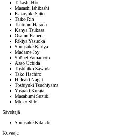
Takashi Hio
Masashi Ishibashi
Kazuyuki Saito
Taiko Rin
Tsutomu Harada
Kanya Tsukasa
Osamu Kaneda
Rikiya Yasuoka
Shunsuke Kariya
Madame Joy
Shōhei Yamamoto
Asao Uchida
Toshihiko Sawada
Tako Hachirō
Hideaki Nagai
Toshiyuki Tsuchiyama
Yasuaki Kurata
Masabumi Suzuki
Mieko Shio
Säveltäjä
Shunsuke Kikuchi
Kuvaaja