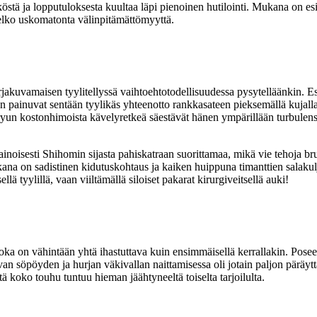
stä ja lopputuloksesta kuultaa läpi pienoinen hutilointi. Mukana on esim
 melko uskomatonta välinpitämättömyyttä.
rjakuvamaisen tyylitellyssä vaihtoehtotodellisuudessa pysytelläänkin. E
en painuvat sentään tyylikäs yhteenotto rankkasateen pieksemällä kujal
ryun kostonhimoista kävelyretkeä säestävät hänen ympärillään turbulenssi
äpainoisesti Shihomin sijasta pahiskatraan suorittamaa, mikä vie tehoja b
na on sadistinen kidutuskohtaus ja kaiken huippuna timanttien salakulje
ellä tyylillä, vaan viiltämällä siloiset pakarat kirurgiveitsellä auki!
oka on vähintään yhtä ihastuttava kuin ensimmäisellä kerrallakin. Pose
van söpöyden ja hurjan väkivallan naittamisessa oli jotain paljon päräy
ttä koko touhu tuntuu hieman jäähtyneeltä toiselta tarjoilulta.