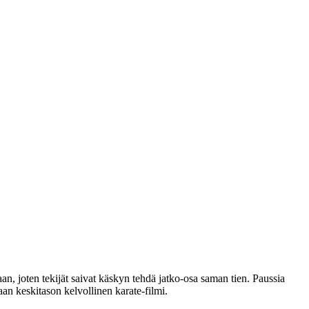
an, joten tekijät saivat käskyn tehdä jatko‑osa saman tien. Paussia
aan keskitason kelvollinen karate-filmi.