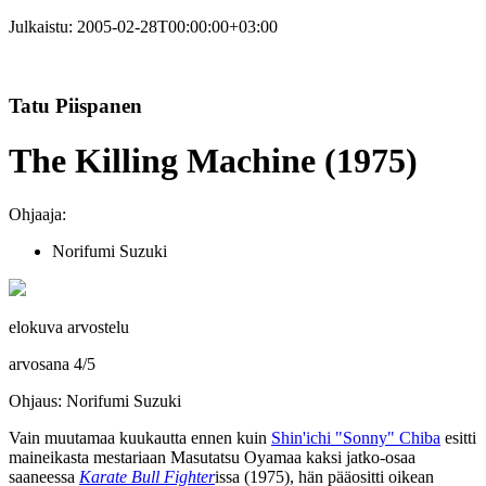
Julkaistu:
2005-02-28T00:00:00+03:00
Tatu Piispanen
The Killing Machine (1975)
Ohjaaja:
Norifumi Suzuki
elokuva arvostelu
arvosana
4
/
5
Ohjaus: Norifumi Suzuki
Vain muutamaa kuukautta ennen kuin
Shin'ichi "Sonny" Chiba
esitti
maineikasta mestariaan
Masutatsu Oyamaa
kaksi jatko-osaa
saaneessa
Karate Bull Fighter
issa (1975), hän pääositti oikean