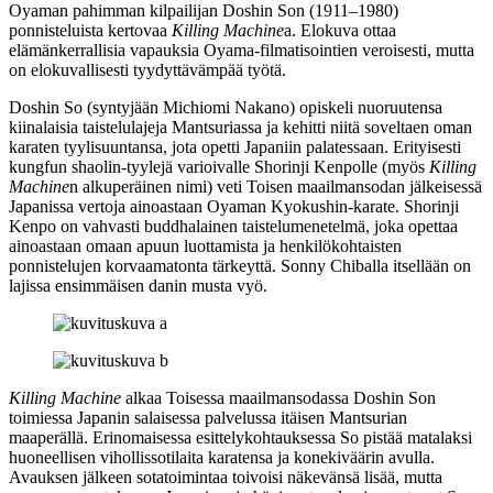
Oyaman pahimman kilpailijan
Doshin Son
(1911–1980)
ponnisteluista kertovaa
Killing Machine
a. Elokuva ottaa
elämänkerrallisia vapauksia Oyama-filmatisointien veroisesti, mutta
on elokuvallisesti tyydyttävämpää työtä.
Doshin So (syntyjään
Michiomi Nakano
) opiskeli nuoruutensa
kiinalaisia taistelulajeja Mantsuriassa ja kehitti niitä soveltaen oman
karaten tyylisuuntansa, jota opetti Japaniin palatessaan. Erityisesti
kungfun shaolin-tyylejä varioivalle Shorinji Kenpolle (myös
Killing
Machine
n alkuperäinen nimi) veti Toisen maailmansodan jälkeisessä
Japanissa vertoja ainoastaan Oyaman Kyokushin-karate. Shorinji
Kenpo on vahvasti buddhalainen taistelumenetelmä, joka opettaa
ainoastaan omaan apuun luottamista ja henkilökohtaisten
ponnistelujen korvaamatonta tärkeyttä. Sonny Chiballa itsellään on
lajissa ensimmäisen danin musta vyö.
Killing Machine
alkaa Toisessa maailmansodassa Doshin Son
toimiessa Japanin salaisessa palvelussa itäisen Mantsurian
maaperällä. Erinomaisessa esittelykohtauksessa So pistää matalaksi
huoneellisen vihollissotilaita karatensa ja konekiväärin avulla.
Avauksen jälkeen sotatoimintaa toivoisi näkevänsä lisää, mutta