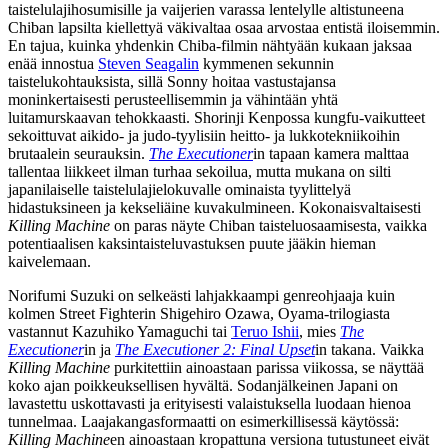
taistelulajihosumisille ja vaijerien varassa lentelylle altistuneena
Chiban lapsilta kiellettyä väkivaltaa osaa arvostaa entistä iloisemmin.
En tajua, kuinka yhdenkin Chiba-filmin nähtyään kukaan jaksaa
enää innostua
Steven Seagalin
kymmenen sekunnin
taistelukohtauksista, sillä Sonny hoitaa vastustajansa
moninkertaisesti perusteellisemmin ja vähintään yhtä
luitamurskaavan tehokkaasti. Shorinji Kenpossa kungfu-vaikutteet
sekoittuvat aikido‑ ja judo-tyylisiin heitto‑ ja lukkotekniikoihin
brutaalein seurauksin.
The Executioner
in tapaan kamera malttaa
tallentaa liikkeet ilman turhaa sekoilua, mutta mukana on silti
japanilaiselle taistelulajielokuvalle ominaista tyylittelyä
hidastuksineen ja kekseliäine kuvakulmineen. Kokonaisvaltaisesti
Killing Machine
on paras näyte Chiban taisteluosaamisesta, vaikka
potentiaalisen kaksintaisteluvastuksen puute jääkin hieman
kaivelemaan.
Norifumi Suzuki
on selkeästi lahjakkaampi genreohjaaja kuin
kolmen Street Fighterin
Shigehiro Ozawa
, Oyama-trilogiasta
vastannut
Kazuhiko Yamaguchi
tai
Teruo Ishii
, mies
The
Executioner
in ja
The Executioner 2: Final Upset
in takana. Vaikka
Killing Machine
purkitettiin ainoastaan parissa viikossa, se näyttää
koko ajan poikkeuksellisen hyvältä. Sodanjälkeinen Japani on
lavastettu uskottavasti ja erityisesti valaistuksella luodaan hienoa
tunnelmaa. Laajakangasformaatti on esimerkillisessä käytössä:
Killing Machine
en ainoastaan kropattuna versiona tutustuneet eivät