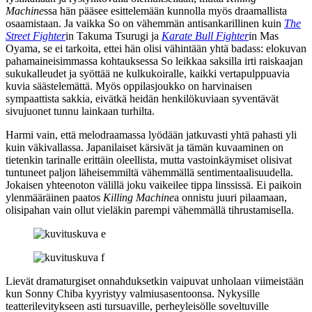
Machine
ssa hän pääsee esittelemään kunnolla myös draamallista
osaamistaan. Ja vaikka So on vähemmän antisankarillinen kuin
The
Street Fighter
in Takuma Tsurugi ja
Karate Bull Fighter
in Mas
Oyama, se ei tarkoita, ettei hän olisi vähintään yhtä badass: elokuvan
pahamaineisimmassa kohtauksessa So leikkaa saksilla irti raiskaajan
sukukalleudet ja syöttää ne kulkukoiralle, kaikki vertapulppuavia
kuvia säästelemättä. Myös oppilasjoukko on harvinaisen
sympaattista sakkia, eivätkä heidän henkilökuviaan syventävät
sivujuonet tunnu lainkaan turhilta.
Harmi vain, että melodraamassa lyödään jatkuvasti yhtä pahasti yli
kuin väkivallassa. Japanilaiset kärsivät ja tämän kuvaaminen on
tietenkin tarinalle erittäin oleellista, mutta vastoinkäymiset olisivat
tuntuneet paljon läheisemmiltä vähemmällä sentimentaalisuudella.
Jokaisen yhteenoton välillä joku vaikeilee tippa linssissä. Ei paikoin
ylenmääräinen paatos
Killing Machine
a onnistu juuri pilaamaan,
olisipahan vain ollut vieläkin parempi vähemmällä tihrustamisella.
Lievät dramaturgiset onnahduksetkin vaipuvat unholaan viimeistään
kun Sonny Chiba kyyristyy valmiusasentoonsa. Nykysille
teatterilevitykseen asti tursuaville, perheyleisölle soveltuville