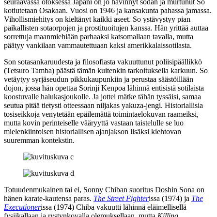
seuraavassa otoksessa Japani on jo hävinnyt sodan ja murtunut So
kotiutetaan Osakaan. Vuosi on 1946 ja kansakunta pahassa jamassa.
Vihollismiehitys on kieltänyt kaikki aseet. So ystävystyy pian
paikallisten sotaorpojen ja prostituoitujen kanssa. Hän yrittää auttaa
sorrettuja maanmiehiään parhaaksi katsomallaan tavalla, mutta
päätyy vankilaan vammautettuaan kaksi amerikkalaissotilasta.
Son sotasankaruudesta ja filosofiasta vakuuttunut poliisipäällikkö
(
Tetsuro Tamba
) päästä tämän kuitenkin tarkoituksella karkuun. So
vetäytyy syrjäseudun pikkukaupunkiin ja perustaa säästöillään
dojon, jossa hän opettaa Sorinji Kenpoa lähinnä entisistä sotilaista
koostuvalle halukasjoukolle. Ja jottei mätke tähän tyssäisi, samaa
seutua pitää tietysti otteessaan niljakas yakuza-jengi. Historiallisia
tosiseikkoja venytetään epäilemättä toimintaelokuvan raameiksi,
mutta kovin perinteiselle vääryyttä vastaan taistelulle se luo
mielenkiintoisen historiallisen ajanjakson lisäksi kiehtovan
suuremman kontekstin.
Totuudenmukainen tai ei, Sonny Chiban suoritus Doshin Sona on
hänen karate-kautensa paras.
The Street Fighter
issa (1974) ja
The
Executioner
issa (1974) Chiba vakuutti lähinnä eläimellisellä
fysiikallaan ja rystynkovalla olemuksellaan, mutta
Killing