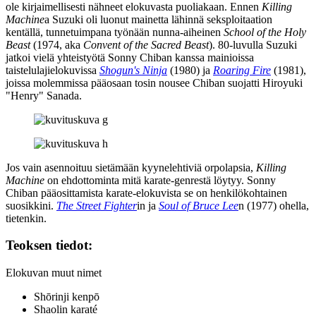
ole kirjaimellisesti nähneet elokuvasta puoliakaan. Ennen
Killing
Machine
a Suzuki oli luonut mainetta lähinnä seksploitaation
kentällä, tunnetuimpana työnään nunna-aiheinen
School of the Holy
Beast
(1974, aka
Convent of the Sacred Beast
). 80‑luvulla Suzuki
jatkoi vielä yhteistyötä Sonny Chiban kanssa mainioissa
taistelulajielokuvissa
Shogun's Ninja
(1980) ja
Roaring Fire
(1981),
joissa molemmissa pääosaan tosin nousee Chiban suojatti
Hiroyuki
"Henry" Sanada
.
Jos vain asennoituu sietämään kyynelehtiviä orpolapsia,
Killing
Machine
on ehdottominta mitä karate-genrestä löytyy. Sonny
Chiban pääosittamista karate-elokuvista se on henkilökohtainen
suosikkini.
The Street Fighter
in ja
Soul of Bruce Lee
n (1977) ohella,
tietenkin.
Teoksen tiedot:
Elokuvan muut nimet
Shōrinji kenpō
Shaolin karaté