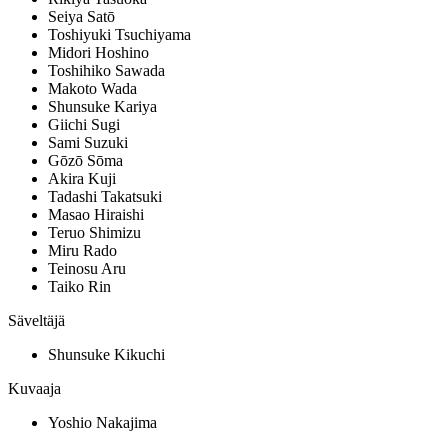
Seiya Satō
Toshiyuki Tsuchiyama
Midori Hoshino
Toshihiko Sawada
Makoto Wada
Shunsuke Kariya
Giichi Sugi
Sami Suzuki
Gōzō Sōma
Akira Kuji
Tadashi Takatsuki
Masao Hiraishi
Teruo Shimizu
Miru Rado
Teinosu Aru
Taiko Rin
Säveltäjä
Shunsuke Kikuchi
Kuvaaja
Yoshio Nakajima