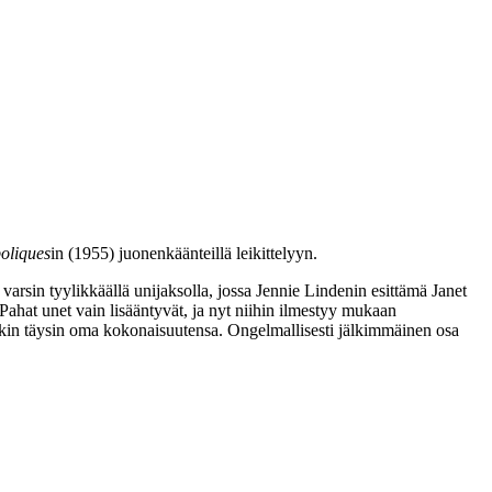
oliques
in (1955) juonenkäänteillä leikittelyyn.
varsin tyylikkäällä unijaksolla, jossa
Jennie Lindenin
esittämä Janet
. Pahat unet vain lisääntyvät, ja nyt niihin ilmestyy mukaan
enkin täysin oma kokonaisuutensa. Ongelmallisesti jälkimmäinen osa