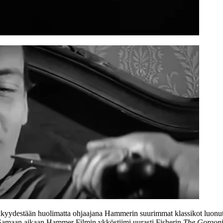
vykkyydestään huolimatta ohjaajana Hammerin suurimmat klassikot luonut 
Samaan aikaan Hammer Filmin ykköstiimi uurasti Fisherin
The Gorgon