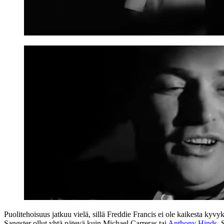
Puolitehoisuus jatkuu vielä, sillä Freddie Francis ei ole kaikesta ky
Sangster ollut yhtä pätevä kuin Michael Carreras tai
Anthony Hinds
. 