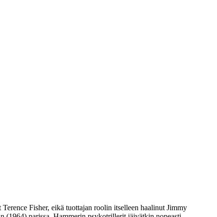
Terence Fisher, eikä tuottajan roolin itselleen haalinut Jimmy
in (1964) parissa. Hammerin psykotrillerit jäivätkin nopeasti