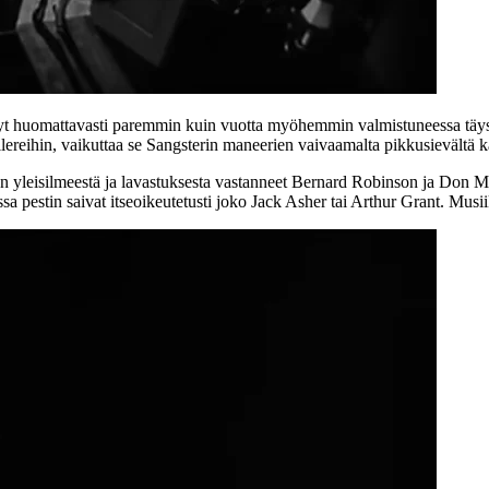
 nyt huomattavasti paremmin kuin vuotta myöhemmin valmistuneessa täy
rillereihin, vaikuttaa se Sangsterin maneerien vaivaamalta pikkusievältä k
 yleisilmeestä ja lavastuksesta vastanneet
Bernard Robinson
ja
Don M
sa pestin saivat itseoikeutetusti joko
Jack Asher
tai Arthur Grant. Musiik