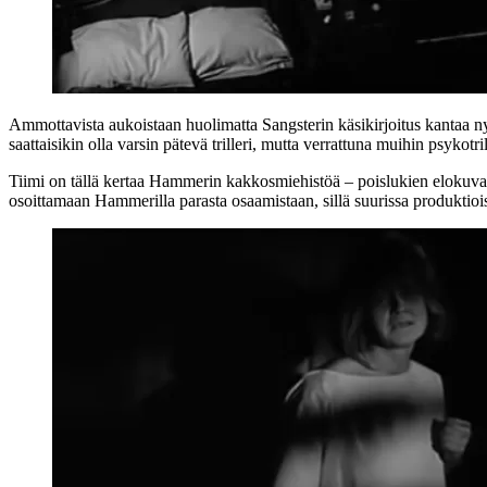
Ammottavista aukoistaan huolimatta Sangsterin käsikirjoitus kantaa
saattaisikin olla varsin pätevä trilleri, mutta verrattuna muihin psykot
Tiimi on tällä kertaa Hammerin kakkosmiehistöä – poislukien elokuvan
osoittamaan Hammerilla parasta osaamistaan, sillä suurissa produktiois