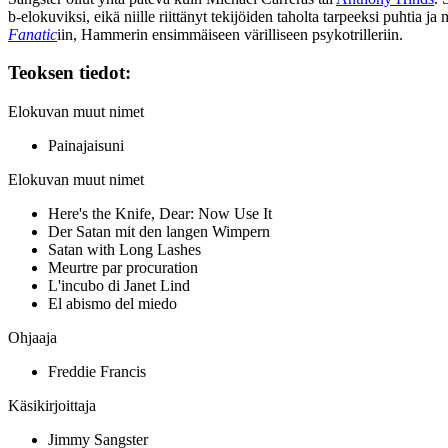
b‑elokuviksi, eikä niille riittänyt tekijöiden taholta tarpeeksi puhtia 
Fanatic
iin, Hammerin ensimmäiseen värilliseen psykotrilleriin.
Teoksen tiedot:
Elokuvan muut nimet
Painajaisuni
Elokuvan muut nimet
Here's the Knife, Dear: Now Use It
Der Satan mit den langen Wimpern
Satan with Long Lashes
Meurtre par procuration
L'incubo di Janet Lind
El abismo del miedo
Ohjaaja
Freddie Francis
Käsikirjoittaja
Jimmy Sangster