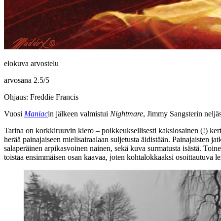
elokuva arvostelu
arvosana
2.5
/
5
Ohjaus: Freddie Francis
Vuosi
Maniac
in jälkeen valmistui
Nightmare
, Jimmy Sangsterin neljäs
Tarina on korkkiruuvin kiero – poikkeuksellisesti kaksiosainen (!) ker
herää painajaiseen mielisairaalaan suljetusta äidistään. Painajaisten ja
salaperäinen arpikasvoinen nainen, sekä kuva surmatusta isästä. Toine
toistaa ensimmäisen osan kaavaa, joten kohtalokkaaksi osoittautuva le