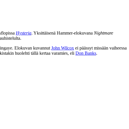
sflopissa
Hysteria
. Yksittäisenä Hammer-elokuvana
Nightmare
auhistelulta.
ingaye
. Elokuvan kuvannut
John Wilcox
ei päässyt missään vaiheessa
istakin huolehti tällä kertaa varamies, eli
Don Banks
.