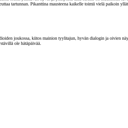
ttaa tartunnan. Pikanttina mausteena kaikelle toimii vielä paikoin yllätt
n joukossa, kiitos mainion tyylitajun, hyvän dialogin ja oivien näytteli
tävillä ole hätäpäivää.