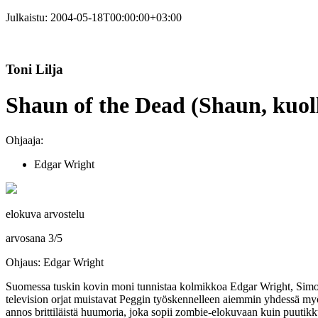
Julkaistu:
2004-05-18T00:00:00+03:00
Toni Lilja
Shaun of the Dead (Shaun, kuol
Ohjaaja:
Edgar Wright
elokuva arvostelu
arvosana
3
/
5
Ohjaus: Edgar Wright
Suomessa tuskin kovin moni tunnistaa kolmikkoa
Edgar Wright
,
Simo
television orjat muistavat Peggin työskennelleen aiemmin yhdessä m
annos brittiläistä huumoria, joka sopii zombie-elokuvaan kuin puutikk