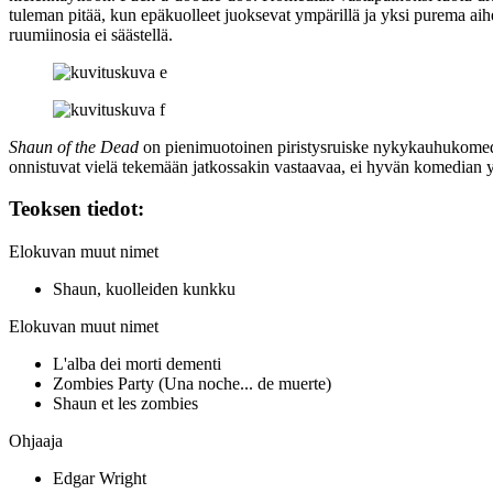
tuleman pitää, kun epäkuolleet juoksevat ympärillä ja yksi purema aiheu
ruumiinosia ei säästellä.
Shaun of the Dead
on pienimuotoinen piristysruiske nykykauhukomedioide
onnistuvat vielä tekemään jatkossakin vastaavaa, ei hyvän komedian ys
Teoksen tiedot:
Elokuvan muut nimet
Shaun, kuolleiden kunkku
Elokuvan muut nimet
L'alba dei morti dementi
Zombies Party (Una noche... de muerte)
Shaun et les zombies
Ohjaaja
Edgar Wright