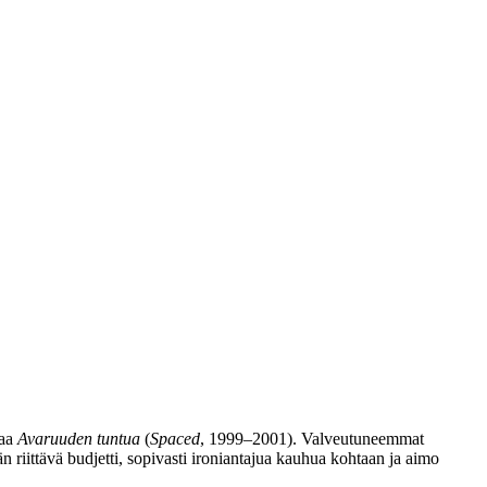
jaa
Avaruuden tuntua
(
Spaced
, 1999–2001). Valveutuneemmat
n riittävä budjetti, sopivasti ironiantajua kauhua kohtaan ja aimo