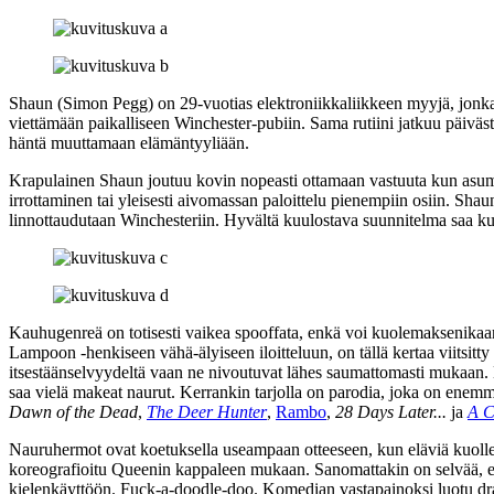
Shaun (Simon Pegg) on 29‑vuotias elektroniikkaliikkeen myyjä, jonka e
viettämään paikalliseen Winchester-pubiin. Sama rutiini jatkuu päiväs
häntä muuttamaan elämäntyyliään.
Krapulainen Shaun joutuu kovin nopeasti ottamaan vastuuta kun asumal
irrottaminen tai yleisesti aivomassan paloittelu pienempiin osiin. Sh
linnottaudutaan Winchesteriin. Hyvältä kuulostava suunnitelma saa ku
Kauhugenreä on totisesti vaikea spooffata, enkä voi kuolemaksenikaan
Lampoon ‑henkiseen vähä-älyiseen iloitteluun, on tällä kertaa viitsitt
itsestäänselvyydeltä vaan ne nivoutuvat lähes saumattomasti mukaan.
saa vielä makeat naurut. Kerrankin tarjolla on parodia, joka on enem
Dawn of the Dead
,
The Deer Hunter
,
Rambo
,
28 Days Later...
ja
A C
Nauruhermot ovat koetuksella useampaan otteeseen, kun eläviä kuollei
koreografioitu Queenin kappaleen mukaan. Sanomattakin on selvää, että 
kielenkäyttöön. Fuck‑a‑doodle‑doo. Komedian vastapainoksi luotu draa