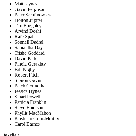
Matt Jaynes
Gavin Ferguson
Peter Serafinowicz
Horton Jupiter
Tim Baggaley
Arvind Doshi
Rafe Spall
Sonnell Dadral
Samantha Day
Trisha Goddard
David Park
Finola Geraghty
Bill Nighy
Robert Fitch
Sharon Gavin
Patch Connolly
Jessica Hynes
Stuart Powell
Patricia Franklin
Steve Emerson
Phyllis MacMahon
Krishnan Guru-Murthy
Carol Barnes
Säveltäjä