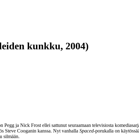
leiden kunkku, 2004)
n Pegg
ja
Nick Frost
ellei sattunut seuraamaan televisiosta komediasar
yös
Steve Cooganin
kanssa. Nyt vanhalla
Spaced
-porukalla on käytössää
u silmään.