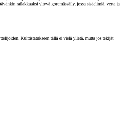
ävänkin railakkaaksi yltyvä goremässäily, jossa sisäelimiä, verta ja
jöiden. Kulttistatukseen tällä ei vielä ylletä, mutta jos tekijät