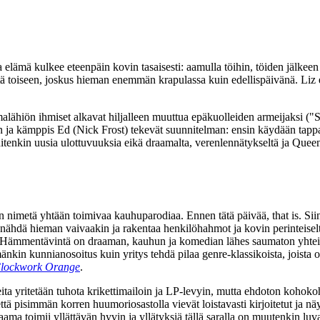
lämä kulkee eteenpäin kovin tasaisesti: aamulla töihin, töiden jälkeen 
tä toiseen, joskus hieman enemmän krapulassa kuin edellispäivänä. Liz 
ähiön ihmiset alkavat hiljalleen muuttua epäkuolleiden armeijaksi (
"S
aun ja kämppis Ed (Nick Frost) tekevät suunnitelman: ensin käydään tapp
itenkin uusia ulottuvuuksia eikä draamalta, verenlennätykseltä ja
Queen
 nimetä yhtään toimivaa kauhuparodiaa. Ennen tätä päivää, that is. Sii
y nähdä hieman vaivaakin ja rakentaa henkilöhahmot ja kovin perinteiselt
 Hämmentävintä on draaman, kauhun ja komedian lähes saumaton yhteist
mänkin kunnianosoitus kuin yritys tehdä pilaa genre-klassikoista, joist
lockwork Orange
.
ta yritetään tuhota krikettimailoin ja LP‑levyin, mutta ehdoton kohok
pisimmän korren huumoriosastolla vievät loistavasti kirjoitetut ja näyte
ma toimii yllättävän hyvin ja yllätyksiä tällä saralla on muutenkin lu