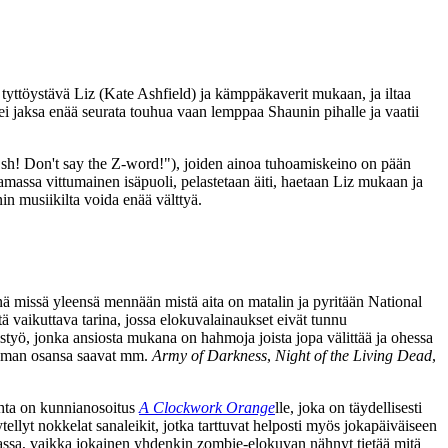
tyttöystävä Liz (
Kate Ashfield
) ja kämppäkaverit mukaan, ja iltaa
ei jaksa enää seurata touhua vaan lemppaa Shaunin pihalle ja vaatii
sh! Don't say the Z‑word!"
), joiden ainoa tuhoamiskeino on pään
amassa vittumainen isäpuoli, pelastetaan äiti, haetaan Liz mukaan ja
in
musiikilta voida enää välttyä.
nä missä yleensä mennään mistä aita on matalin ja pyritään National
ä vaikuttava tarina, jossa elokuvalainaukset eivät tunnu
yö, jonka ansiosta mukana on hahmoja joista jopa välittää ja ohessa
a oman osansa saavat mm.
Army of Darkness
,
Night of the Living Dead
,
ohta on kunnianosoitus
A Clockwork Orange
lle, joka on täydellisesti
llyt nokkelat sanaleikit, jotka tarttuvat helposti myös jokapäiväiseen
vassa, vaikka jokainen yhdenkin zombie-elokuvan nähnyt tietää mitä