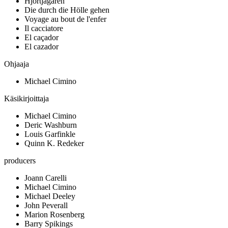
Hjortjägaren
Die durch die Hölle gehen
Voyage au bout de l'enfer
Il cacciatore
El caçador
El cazador
Ohjaaja
Michael Cimino
Käsikirjoittaja
Michael Cimino
Deric Washburn
Louis Garfinkle
Quinn K. Redeker
producers
Joann Carelli
Michael Cimino
Michael Deeley
John Peverall
Marion Rosenberg
Barry Spikings