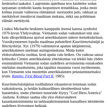
henkiseksi taakaksi. Laajemmin ajateltuna teos käsittelee sodan
tarjoaman symbolin kautta luopumisen tematiikkaa, jonka moni
kohtaa jossain vaiheessa elämäänsä: nuoruuden palo, rakkaat ja
merkitykset muuttuvat maailman mukana, mikä saa pohtimaan
elämän merkitystä.
Lisäksi Michaelin henkinen kamppailu itsensä kanssa symboloi
1970‑luvun Yhdysvaltoja. Vietnamin sodan vaikutukset niin sisä‑
kuin ulkopolitiikassa ajoivat amerikkalaisen taiteen itsetutkiskeluun.
Vuosikymmenen lopulla maailmaa puhutelleet
Kauriinmetsästäjä
ja
Ilmestyskirja. Nyt.
(1979) valmistuivat apatian lakipisteessä,
amerikkalaisen unelman auringonlaskuna. Mutta kuten
elokuvahistoria osoittaa, kesti apatia vain hetken. On vaikeaa sanoa
kritisoiko Cimino amerikkalaista yhteiskuntaa vai tekikö hän yhden
ensimmäisistä Vietnamin sodan uudelleen arvioinneista ennakoiden
mielialan muuttumista, joka tapahtui muutama vuosi myöhemmin,
kun Vietnamin sota muutettiin amerikkalaisten pelastamistarinaksi
(esim.
Rambo: First Blood Part II
, 1985).
Kauriinmetsästäjä
ssä roolihahmot erkaantuvat toisistaan sodan
vaikutuksesta, ja heidän kulttuurillinen identiteettinsä tulee
haastetuksi, mutta yhteinen tunneside löytyy "God Bless America"
‑laulusta. Kohtaus saattaa olla yksi elokuvataiteen
kauaskantoisimmista tai tarkkanäköisimmistä kansallisen identiteetin
uudelleen löytymisen hetkistä.