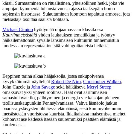
kärsii. Surmaaminen on ritualistinen, yhteisöllinen hetki, joka vie
ampujan kymmeniä tuhansia vuosia ajassa taaksepäin homo
sapiensin historiassa. Sulautuminen luontoon tapahtuu armossa, jota
metsästäjä osoittaa saalista kohtaan.
Michael Cimino
hyödyntää ohjaamassaan klassikossa
Kauriinmetsästäjä
yhden laukauksen tematiikkaa ja työntyy
häikäilemättömän syvälle länsimaisen kulttuurin tunnemuistiin
luodessaan representaation sitä vahingoittaneista hetkistä.
Eeppinen tarina alkaa hääjaksolla, jossa sukupolvensa
kyvykkäimmät näyttelijät
Robert De Niro
,
Christopher Walken
,
John Cazele
ja
John Savage
sekä häikäisevä
Meryl Streep
omaksuvat yksi yhteen roolinsa. Häät ovat äärimmäisen
samastuttavat: ilo, päihtyminen ja energia vie katsojan pieneen
teollisuuskaupunkiin Pennsylvaniassa. Vahva läsnäolo jatkuu
baarissa ystävysten tilittäessä elämäänsä, sekä kun myöhemmin
metsästetään vuoristossa kaurista. Ikiaikaisissa maisemissa miehet
kohoavat ase kädessä itseään suuremmiksi päättäen elämästä ja
kuolemasta.