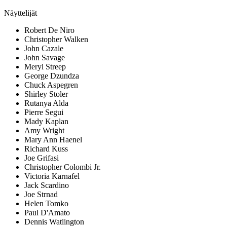
Näyttelijät
Robert De Niro
Christopher Walken
John Cazale
John Savage
Meryl Streep
George Dzundza
Chuck Aspegren
Shirley Stoler
Rutanya Alda
Pierre Segui
Mady Kaplan
Amy Wright
Mary Ann Haenel
Richard Kuss
Joe Grifasi
Christopher Colombi Jr.
Victoria Karnafel
Jack Scardino
Joe Strnad
Helen Tomko
Paul D'Amato
Dennis Watlington