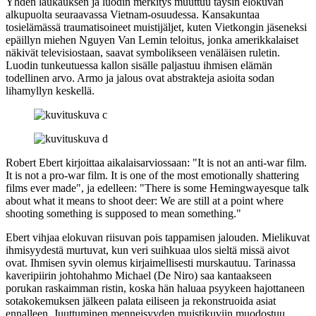
Yhden laukauksen ja luodin merkitys muuttuu täysin elokuvan
alkupuolta seuraavassa Vietnam-osuudessa. Kansakuntaa
tosielämässä traumatisoineet muistijäljet, kuten Vietkongin jäseneksi
epäillyn miehen
Nguyen Van Lemin
teloitus, jonka amerikkalaiset
näkivät televisiostaan, saavat symbolikseen venäläisen ruletin.
Luodin tunkeutuessa kallon sisälle paljastuu ihmisen elämän
todellinen arvo. Armo ja jalous ovat abstrakteja asioita sodan
lihamyllyn keskellä.
Robert Ebert
kirjoittaa aikalaisarviossaan:
"It is not an anti‑war film.
It is not a pro‑war film. It is one of the most emotionally shattering
films ever made"
, ja edelleen:
"There is some Hemingwayesque talk
about what it means to shoot deer: We are still at a point where
shooting something is supposed to mean something."
Ebert vihjaa elokuvan riisuvan pois tappamisen jalouden. Mielikuvat
ihmisyydestä murtuvat, kun veri suihkuaa ulos sieltä missä aivot
ovat. Ihmisen syvin olemus kirjaimellisesti murskautuu. Tarinassa
kaveripiirin johtohahmo Michael (De Niro) saa kantaakseen
porukan raskaimman ristin, koska hän haluaa psyykeen hajottaneen
sotakokemuksen jälkeen palata eiliseen ja rekonstruoida asiat
ennalleen. Juuttuminen menneisyyden muistikuviin muodostuu