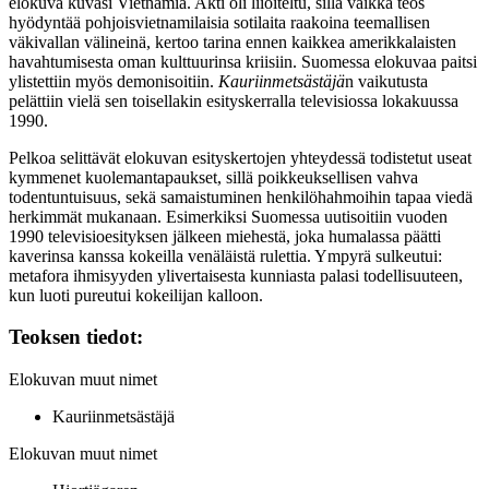
elokuva kuvasi Vietnamia. Akti oli liioiteltu, sillä vaikka teos
hyödyntää pohjoisvietnamilaisia sotilaita raakoina teemallisen
väkivallan välineinä, kertoo tarina ennen kaikkea amerikkalaisten
havahtumisesta oman kulttuurinsa kriisiin. Suomessa elokuvaa paitsi
ylistettiin myös demonisoitiin.
Kauriinmetsästäjä
n vaikutusta
pelättiin vielä sen toisellakin esityskerralla televisiossa lokakuussa
1990.
Pelkoa selittävät elokuvan esityskertojen yhteydessä todistetut useat
kymmenet kuolemantapaukset, sillä poikkeuksellisen vahva
todentuntuisuus, sekä samaistuminen henkilöhahmoihin tapaa viedä
herkimmät mukanaan. Esimerkiksi Suomessa uutisoitiin vuoden
1990 televisioesityksen jälkeen miehestä, joka humalassa päätti
kaverinsa kanssa kokeilla venäläistä rulettia. Ympyrä sulkeutui:
metafora ihmisyyden ylivertaisesta kunniasta palasi todellisuuteen,
kun luoti pureutui kokeilijan kalloon.
Teoksen tiedot:
Elokuvan muut nimet
Kauriinmetsästäjä
Elokuvan muut nimet