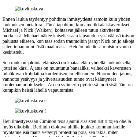
Ennen laulua täydentyy pohdinta ihmisyydestä samoin kuin yhden
laukauksen metafora. Tämä tapahtuu, kun amerikkalaiskaverukset,
Michael ja Nick (Walken), kohtaavat jälleen tutun aktiviteetin
merkeissä. Michael näkee katsellessaan lapsuuden ystäväänsä toivon
paluusta eiliseen, kun taas sodan traumoihin jäänyt Nick on jo aikoja
sitten irtaantunut tästä maailmasta. Heidän mieliinsä muistuu vanha
keskustelu.
Sen mukaan jalointa elämässä on kaataa eläin yhdellä laukauksella,
jottei se kärsi. Ajatus on muuttunut banaaliksi valheeksi kaverusten
minäkuvan kohdattua kuolemisen todellisuuden. Nuoruuden jalous,
vannottu ystävyys ja ylivertaisuuden tunne ovat kääntyneet
kuoleman odotukseksi. Aseen sylinterin pyöriessä luoti sisällään, on
kumpikin heistä lähellä vapautumista.
Heti ilmestyessään Ciminon teos ajautui sisäisten ristiriitojen ohella
myös ulkoisiin. Berliinin elokuvajuhlilla joukko kommunismille
myötämielisiä maita vetäytyi protestina pois, sen takia, miten