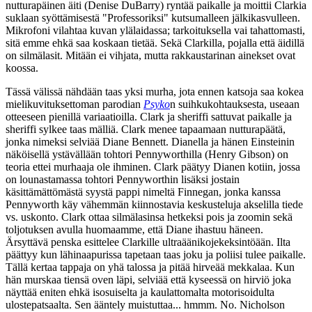
nutturapäinen äiti (
Denise DuBarry
) ryntää paikalle ja moittii Clarkia
suklaan syöttämisestä "Professoriksi" kutsumalleen jälkikasvulleen.
Mikrofoni vilahtaa kuvan ylälaidassa; tarkoituksella vai tahattomasti,
sitä emme ehkä saa koskaan tietää. Sekä Clarkilla, pojalla että äidillä
on silmälasit. Mitään ei vihjata, mutta rakkaustarinan ainekset ovat
koossa.
Tässä välissä nähdään taas yksi murha, jota ennen katsoja saa kokea
mielikuvituksettoman parodian
Psyko
n suihkukohtauksesta, useaan
otteeseen pienillä variaatioilla. Clark ja sheriffi sattuvat paikalle ja
sheriffi sylkee taas mälliä. Clark menee tapaamaan nutturapäätä,
jonka nimeksi selviää Diane Bennett. Dianella ja hänen Einsteinin
näköisellä ystävällään tohtori Pennyworthilla (
Henry Gibson
) on
teoria ettei murhaaja ole ihminen. Clark päätyy Dianen kotiin, jossa
on lounastamassa tohtori Pennyworthin lisäksi jostain
käsittämättömästä syystä pappi nimeltä Finnegan, jonka kanssa
Pennyworth käy vähemmän kiinnostavia keskusteluja akselilla tiede
vs. uskonto. Clark ottaa silmälasinsa hetkeksi pois ja zoomin sekä
toljotuksen avulla huomaamme, että Diane ihastuu häneen.
Ärsyttävä penska esittelee Clarkille ultraäänikojekeksintöään. Ilta
päättyy kun lähinaapurissa tapetaan taas joku ja poliisi tulee paikalle.
Tällä kertaa tappaja on yhä talossa ja pitää hirveää mekkalaa. Kun
hän murskaa tiensä oven läpi, selviää että kyseessä on hirviö joka
näyttää eniten ehkä isosuiselta ja kaulattomalta motorisoidulta
ulostepatsaalta. Sen ääntely muistuttaa... hmmm. No.
Nicholson