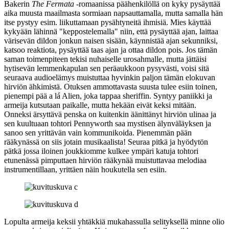
Bakerin
The Fermata
‑romaanissa päähenkilöllä on kyky pysäyttää
aika muusta maailmasta sormiaan napsauttamalla, mutta samalla hän
itse pystyy esim. liikuttamaan pysähtyneitä ihmisiä. Mies käyttää
kykyään lähinnä "keppostelemalla" niin, että pysäyttää ajan, laittaa
värisevän dildon jonkun naisen sisään, käynnistää ajan sekunniksi,
katsoo reaktiota, pysäyttää taas ajan ja ottaa dildon pois. Jos tämän
saman toimenpiteen tekisi nuhaiselle urosahmalle, mutta jättäisi
hytisevän lemmenkapulan sen peräaukkoon pysyvästi, voisi sitä
seuraava audioelämys muistuttaa hyvinkin paljon tämän elokuvan
hirviön ähkimistä. Otuksen ammottavasta suusta tulee esiin toinen,
pienempi pää a lá Alien, joka tappaa sheriffin. Syntyy paniikki ja
armeija kutsutaan paikalle, mutta hekään eivät keksi mitään.
Onneksi ärsyttävä penska on kuitenkin äänittänyt hirviön ulinaa ja
sen kuultuaan tohtori Pennyworth saa mystisen älynväläyksen ja
sanoo sen yrittävän vain kommunikoida. Pienemmän pään
rääkynässä on siis jotain musikaalista! Seuraa pitkä ja hyödytön
pätkä jossa iloinen joukkiomme kulkee ympäri katuja tohtori
etunenässä pimputtaen hirviön rääkynää muistuttavaa melodiaa
instrumentillaan, yrittäen näin houkutella sen esiin.
Lopulta armeija keksii yhtäkkiä mukahassulla selityksellä minne olio