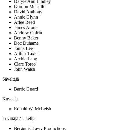
Daryle Ann Lindley
Gordon Metcalfe
David Anthony
Annie Glynn
Arlee Reed
James Arone
Andrew Cofrin
Benny Baker
Doc Duhame
Jonna Lee
Arthur Taxier
Archie Lang
Clare Torao
John Walsh
Säveltäjä
Barrie Guard
Kuvaaja
Ronald W. McLeish
Levittäjä / Jakelija
Bergquist-Levy Productions