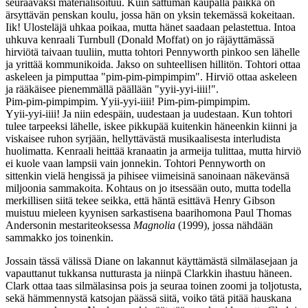
seuraavaksi materialisoituu. Kuin sattuman kaupalla paikka on
ärsyttävän penskan koulu, jossa hän on yksin tekemässä kokeitaan.
Iik! Ulosteläjä uhkaa poikaa, mutta hänet saadaan pelastettua. Intoa
uhkuva kenraali Turnbull (Donald Moffat) on jo räjäyttämässä
hirviötä taivaan tuuliin, mutta tohtori Pennyworth pinkoo sen lähelle
ja yrittää kommunikoida. Jakso on suhteellisen hillitön. Tohtori ottaa
askeleen ja pimputtaa
"pim‑pim‑pimpimpim"
. Hirviö ottaa askeleen
ja rääkäisee pienemmällä päällään
"yyii‑yyi‑iiii!"
.
Pim‑pim‑pimpimpim. Yyii‑yyi‑iiii! Pim‑pim‑pimpimpim.
Yyii‑yyi‑iiii! Ja niin edespäin, uudestaan ja uudestaan. Kun tohtori
tulee tarpeeksi lähelle, iskee pikkupää kuitenkin häneenkin kiinni ja
viskaisee ruhon syrjään, hellyttävästä musikaalisesta interludista
huolimatta. Kenraali heittää kranaatin ja armeija tulittaa, mutta hirviö
ei kuole vaan lampsii vain jonnekin. Tohtori Pennyworth on
sittenkin vielä hengissä ja pihisee viimeisinä sanoinaan näkevänsä
miljoonia sammakoita. Kohtaus on jo itsessään outo, mutta todella
merkillisen siitä tekee seikka, että häntä esittävä Henry Gibson
muistuu mieleen kyynisen sarkastisena baarihomona
Paul Thomas
Andersonin
mestariteoksessa
Magnolia
(1999), jossa nähdään
sammakko jos toinenkin.
Jossain tässä välissä Diane on lakannut käyttämästä silmälasejaan ja
vapauttanut tukkansa nutturasta ja niinpä Clarkkin ihastuu häneen.
Clark ottaa taas silmälasinsa pois ja seuraa toinen zoomi ja toljotusta,
sekä hämmennystä katsojan päässä siitä, voiko tätä pitää hauskana