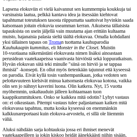
Lapsena elokuviin ei vielä kaivannut sen kummempia koukkuja tai
varsinaista laatua, pelkkä kantava idea ja itsessään kiehtovat
tapahtumat toteutuksen tasosta riippumatta saattoivat hyvinkin saada
katsomaan joitain elokuvia useamman kerran. Aikuisena tällaisista
tapauksista on usein jäljellä vain muutama ajan erittäin kultaama
muisto, hajanaisia palasia sieltä täältä elokuvaa. Omalla kohdallani
yksi tällainen tapaus on
Troma
n tuottama kauhuparodia
Kauhukaapin kummitus
, eli
Monster in the Closet
. Muistin
10‑vuotiaana näkemästäni elokuvasta nimen lisäksi ainoastaan
perusidean vaatekaapeissa vaanivasta hirviöstä sekä loppuratkaisun.
Hyvän elokuvan siitä teki minulle
"siinä on hirviö ja se tappaa
ihmisiä"
‑konsepti. En ollut myös tietenkään tajunnut että kyseessä
on parodia. Eivät kyllä tosin vanhempanikaan, jotka vedoten sen
pelottavuuteen kielsivät minua katsomasta elokuvaa kotona, vaikka
olin sen jo nähnyt kaverini luona. Olin katkera. Nyt, 15 vuotta
myöhemmin, uskaltauduin jälleen kohtaamaan tuon
kaappikummituksen. Onko se kaikkea mitä odotin? Lyhyt vastaus
on: ei oikeastaan. Pitempi vastaus tulee paljastamaan kaiken mitä
elokuvassa tapahtuu, mutta koska kyseessä on enemmänkin
kalkkunareportaasi kuin elokuva-arvostelu, ei sillä ole liiemmin
väliä.
Aluksi nähdään sarja kohtauksia jossa eri ihmiset menevät
vaatekaapeilleen ja jokin kiskoo heidät äänekkäästi niihin sisään,