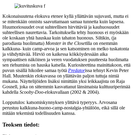
Kokonaisuutena elokuva etenee kyllä yllättävän sujuvasti, mutta ei
se mitenkään onnistu saavuttamaan samaa tunnetta kuin lapsena.
Huumoriosuudet ovat suhteellisen hirvittäviä ja kauhuosuudet
suhteellisen naurettavia. Tarkoituksella tehty huonous ei myöskään
ole koskaan yhtä hauskaa kuin tahaton huonous. Siltikin, (ja
parodiasta huolimatta)
Monster in the Closet
illa on enemmän
kalkkuna‑ kuin camp-arvoa ja sen katsominen on melko tuskatonta
ja viihdyttävää. Hirviö on kaikessa kökköydessään aika
sympaattisen näköinen ja veren vuodatuksen puutteesta huolimatta
sen riehumista on hauska katsella. Kuriositeettina mainittakoon, että
puvun sisällä hikoilee samaa työtä
Predator
issa tehnyt
Kevin Peter
Hall
. Muutenkin elokuvassa on yllättävän paljon tuttuja nimiä
mukana. Näyttelijöiden lisäksi nimittäin yksi leikkaajista on
Raja
Gosnell
, joka on sittemmin kasvattanut länsimaista kulttuuriperimää
kahdella
Scooby‑Doo
-elokuvallaan (2002 & 2004).
Lopputulos: katsomiskynnyksen ylittävä typeryys. Arvosana
perustuu kalkkuna-huono‑camp-nostalgia-yhtälöön, eikä sillä ole
mitään tekemistä todellisuuden kanssa.
Teoksen tiedot: