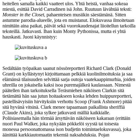
heitellen samalla kaikki vaatteet ulos. Yhtä heistä, vanhaa sokeaa
miestä, esittää
David Carradinen
isä
John
. Ruutuun lävähtää teksti:
Monster in the Closet
, pahaenteisen musiikin säestämänä. Sitten
astumme parodia-alueelle, jota en muistanut. Elokuvassa ilmoitetaan
nimittäin aina paikat, päivät sekä vuorokaudenajat liioitellun tarkoilla
teksteillä. Jatkuvasti. Ihan kuin Monty Pythonissa, mutta ei yhtä
hauskasti. Juoni käynnistyy:
Sedältään työpaikan saanut nössöreportteri Richard Clark (
Donald
Grant
) on kyllästynyt kirjoittamaan pelkkiä kuolinilmoituksia ja saa
elämänsä tilaisuuden selvittää sarja outoja vaatekaappimurhia, joiden
uhreilla on jokaisella kaksi isoa puremajälkeä kaulassaan. Nimestä
päätellen ihan tarkoituksella Teräsmiehen näköisen Clarkin sitä
tietämättä hän saa jutun hoitaakseen koska lehden huippureportteri,
pastellisävyisiin hirvityksiin verhottu Scoop (
Frank Ashmore
) pitää
sitä hyvänä vitsinä. Clark menee tapaamaan paikallista sheriffiä
(
Claude Akins
), joka sylkee jatkuvasti mälliä kaikkialle.
Poliisiasemalla hän törmää ärsyttävän näköiseen kakaraan (erittäin
nuori
Paul Walker
, joka nykyään pökkelöi syystä tai toisesta
monessa persoonattomassa ison budjetin toimintaelokuvassa), joka
äänittää karkkiautomaatin tekemiä naksahduksia. Pojan