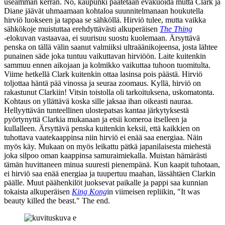
useamman kerran. No, kaupunki päätetään evakuoida mutta Clark ja
Diane jäävät uhmaamaan kohtaloa suunnitelmanaan houkutella
hirviö luokseen ja tappaa se sähköllä. Hirviö tulee, mutta vaikka
sähkökoje muistuttaa erehdyttävästi alkuperäisen
The Thing
‑elokuvan vastaavaa, ei suurisuu suostu kuolemaan. Ärsyttävä
penska on tällä välin saanut valmiiksi ultraäänikojeensa, josta lähtee
punainen säde joka tuntuu vaikuttavan hirviöön. Laite kuitenkin
sammuu ennen aikojaan ja kolmikko vaikuttaa tuhoon tuomitulta.
Viime hetkellä Clark kuitenkin ottaa lasinsa pois päästä. Hirviö
toljottaa häntä pää vinossa ja seuraa zoomaus. Kyllä, hirviö on
rakastunut Clarkiin! Vitsin toistolla oli tarkoituksena, uskomatonta.
Kohtaus on yllättävä koska sille jaksaa ihan oikeasti nauraa.
Hellyyttävän tunteellinen ulostepatsas kantaa järkytyksestä
pyörtynyttä Clarkia mukanaan ja etsii komeroa itselleen ja
kullalleen. Ärsyttävä penska kuitenkin keksii, että kaikkien on
tuhottava vaatekaappinsa niin hirviö ei enää saa energiaa. Näin
myös käy. Mukaan on myös leikattu pätkä japanilaisesta miehestä
joka silpoo oman kaappinsa samuraimiekalla. Muistan hämärästi
tämän huvittaneen minua suuresti pienempänä. Kun kaapit tuhotaan,
ei hirviö saa enää energiaa ja tuupertuu maahan, lässähtäen Clarkin
päälle. Muut päähenkilöt juoksevat paikalle ja pappi saa kunnian
tokaista alkuperäisen
King Kong
in viimeisen repliikin,
"It was
beauty killed the beast."
The end.