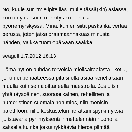
No, kuule sun "mielipiteilläs" mulle tässä(kin) asiassa,
kun on yhtä suuri merkitys ku pierulla
pyörremyrskyssä. Minä, kun en siitä paskanka vertaa
perusta, joten jatka draamaanhakuas minusta
nähden, vaikka tuomiopäivään saakka.
seagull
1.7.2012 18:13
Tämä nyt on puhdas terveisiä mielisairaalasta –ketju,
johon ei periaatteessa pitäisi olla asiaa kenelläkään
muulla kuin sen aloittaneella maestrolla. Jos olisin
yhtä täyspäinen, suoraselkäinen, rehellinen ja
humoristinen suomalainen mies, niin menisin
balettifoorumille keskustelun herättämispyrkimyksiä
julistavana pyhimyksenä ihmettelemään huonolla
saksalla kuinka jotkut tykkäävät hieroa piimää