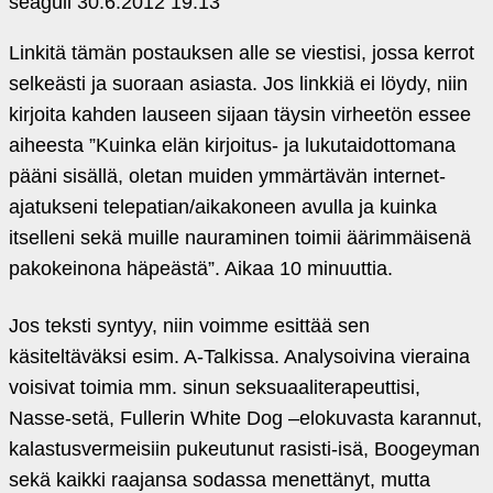
seagull
30.6.2012 19:13
Linkitä tämän postauksen alle se viestisi, jossa kerrot
selkeästi ja suoraan asiasta. Jos linkkiä ei löydy, niin
kirjoita kahden lauseen sijaan täysin virheetön essee
aiheesta ”Kuinka elän kirjoitus- ja lukutaidottomana
pääni sisällä, oletan muiden ymmärtävän internet-
ajatukseni telepatian/aikakoneen avulla ja kuinka
itselleni sekä muille nauraminen toimii äärimmäisenä
pakokeinona häpeästä”. Aikaa 10 minuuttia.
Jos teksti syntyy, niin voimme esittää sen
käsiteltäväksi esim. A-Talkissa. Analysoivina vieraina
voisivat toimia mm. sinun seksuaaliterapeuttisi,
Nasse-setä, Fullerin White Dog –elokuvasta karannut,
kalastusvermeisiin pukeutunut rasisti-isä, Boogeyman
sekä kaikki raajansa sodassa menettänyt, mutta