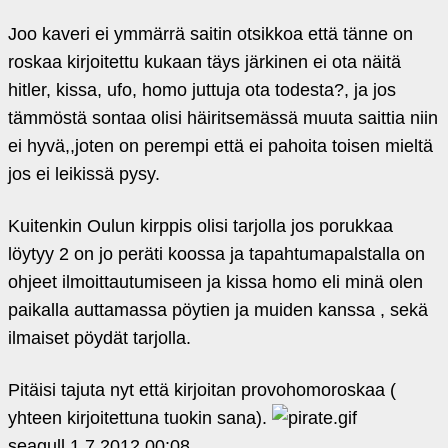
Joo kaveri ei ymmärrä saitin otsikkoa että tänne on
roskaa kirjoitettu kukaan täys järkinen ei ota näitä
hitler, kissa, ufo, homo juttuja ota todesta?, ja jos
tämmöstä sontaa olisi häiritsemässä muuta saittia niin
ei hyvä,,joten on perempi että ei pahoita toisen mieltä
jos ei leikissä pysy.
Kuitenkin Oulun kirppis olisi tarjolla jos porukkaa
löytyy 2 on jo peräti koossa ja tapahtumapalstalla on
ohjeet ilmoittautumiseen ja kissa homo eli minä olen
paikalla auttamassa pöytien ja muiden kanssa , sekä
ilmaiset pöydät tarjolla.
Pitäisi tajuta nyt että kirjoitan provohomoroskaa (
yhteen kirjoitettuna tuokin sana).
seagull
1.7.2012 00:08