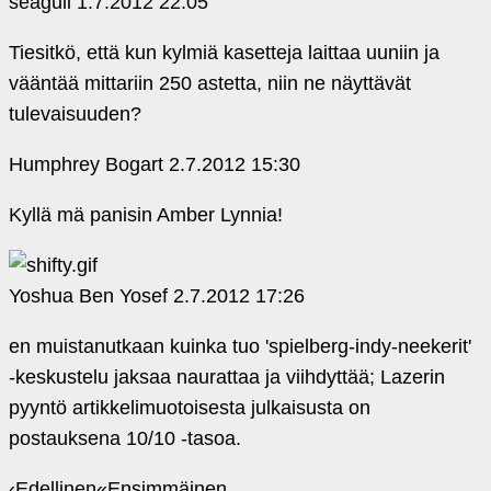
seagull
1.7.2012 22:05
Tiesitkö, että kun kylmiä kasetteja laittaa uuniin ja
vääntää mittariin 250 astetta, niin ne näyttävät
tulevaisuuden?
Humphrey Bogart
2.7.2012 15:30
Kyllä mä panisin Amber Lynnia!
Yoshua Ben Yosef
2.7.2012 17:26
en muistanutkaan kuinka tuo 'spielberg-indy-neekerit'
‑keskustelu jaksaa naurattaa ja viihdyttää; Lazerin
pyyntö artikkelimuotoisesta julkaisusta on
postauksena 10/10 ‑tasoa.
‹
Edellinen
«
Ensimmäinen