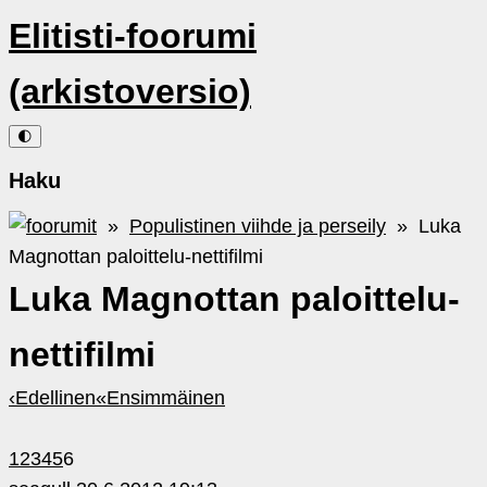
Elitisti-foorumi
(arkistoversio)
🌓
Haku
»
Populistinen viihde ja perseily
» Luka
Magnottan paloittelu-nettifilmi
Luka Magnottan paloittelu-
nettifilmi
‹
Edellinen
«
Ensimmäinen
1
2
3
4
5
6