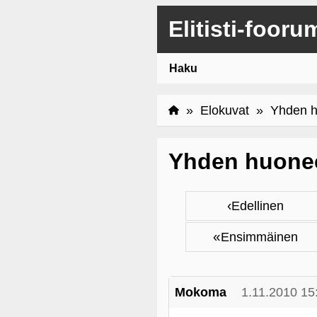
Elitisti-fooru
Haku
»
Elokuvat
» Yhden hu
Yhden huonee
‹
Edellinen
«
Ensimmäinen
Mokoma
1.11.2010 15