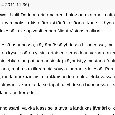
.4.2011 11:36)
Wait Until Dark
on erinomainen. Italo-sarjasta huolimatta
si kovimmaksi arkistotärpiksi tänä keväänä. Kantsii käy
sessä just sopivasti ennen Night Visionsin alkua.
dessä asunnossa, käytännössä yhdessä huoneessa, mu
ten kyseessä on yksinkertaisen perusidean varaan rake
osittain ehkä ajan patinan ansiosta) käynnistyy mustana (e
na, mutta saa ilkeämpiä sävyjä tarinan edetessä. Peru
 mutta minkäänlaista tunkkaisuuden tuntua elokuvassa ei
elokuvan jälkeen, että se tapahtui yhdessä huoneessa – 
tarina on kerrottu.
 innoissani, vaikka klassisella tavalla laadukas jännäri ol