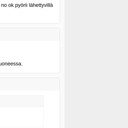
o ok pyörii lähettyvillä
huoneessa.