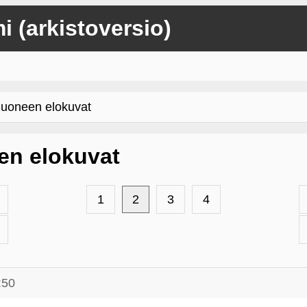
mi (arkistoversio)
oneen elokuvat
n elokuvat
1
2
3
4
:50