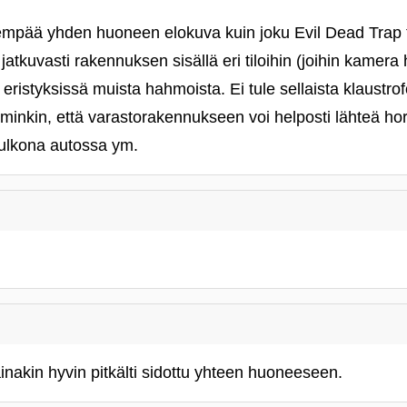
mpää yhden huoneen elokuva kuin joku Evil Dead Trap ta
tkuvasti rakennuksen sisällä eri tiloihin (joihin kamera 
ristyksissä muista hahmoista. Ei tule sellaista klaustrofo
nkin, että varastorakennukseen voi helposti lähteä ho
 ulkona autossa ym.
inakin hyvin pitkälti sidottu yhteen huoneeseen.