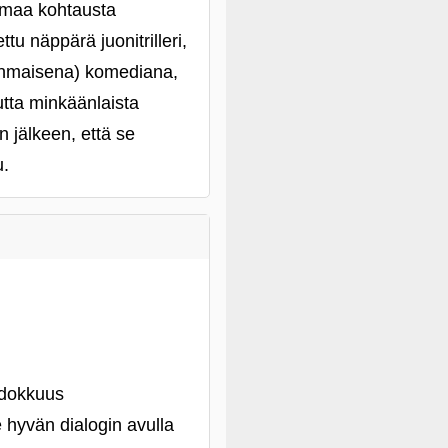
amaa kohtausta
u näppärä juonitrilleri,
oenmaisena) komediana,
tta minkäänlaista
 jälkeen, että se
u.
idokkuus
e hyvän dialogin avulla