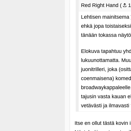
Red Right Hand (
1
Lehtisen mainitsema
ehkä jopa toistaisek
tänään tokassa näytök
Elokuva tapahtuu yh
lukuunottamatta. Muu
juonitrilleri, joka (
coenmaisena) komedia
broadwaykappaleelle,
tajusin vasta kauan 
vetävästi ja ilmavasti 
Itse en ollut tästä kovin