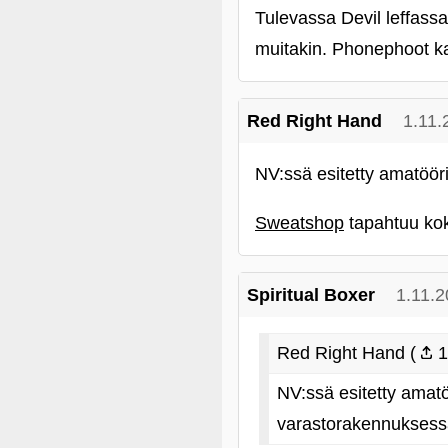
Tulevassa Devil leffassa
muitakin. Phonephoot k
Red Right Hand
1.11.
NV:ssä esitetty amatöör
Sweatshop
tapahtuu ko
Spiritual Boxer
1.11.2
Red Right Hand (
1
NV:ssä esitetty amat
varastorakennuksess