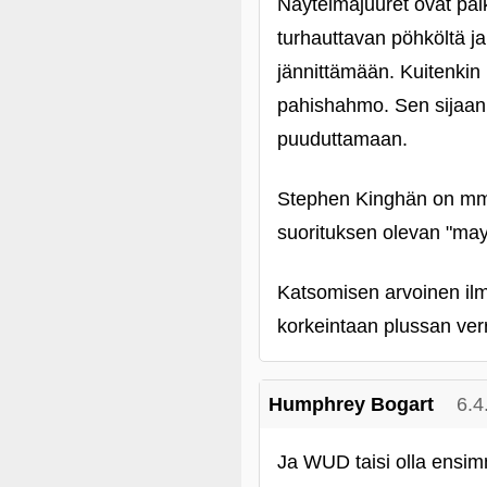
Näytelmäjuuret ovat pai
turhauttavan pöhköltä ja
jännittämään. Kuitenkin 
pahishahmo. Sen sijaan 
puuduttamaan.
Stephen Kinghän on mm. j
suorituksen olevan "may 
Katsomisen arvoinen ilm
korkeintaan plussan ver
Humphrey Bogart
6.4
Ja WUD taisi olla ensim