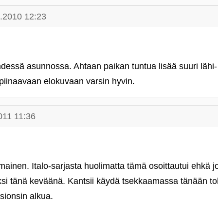
.2010 12:23
essä asunnossa. Ahtaan paikan tuntua lisää suuri lähi- 
 piinaavaan elokuvaan varsin hyvin.
011 11:36
ainen. Italo-sarjasta huolimatta tämä osoittautui ehkä jo
ksi tänä keväänä. Kantsii käydä tsekkaamassa tänään to
sionsin alkua.