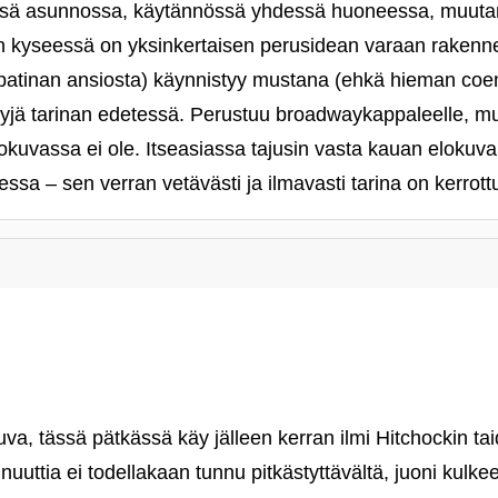
ssä asunnossa, käytännössä yhdessä huoneessa, muut
 kyseessä on yksinkertaisen perusidean varaan rakennett
n patinan ansiosta) käynnistyy mustana (ehkä hieman c
yjä tarinan edetessä. Perustuu broadwaykappaleelle, mu
kuvassa ei ole. Itseasiassa tajusin vasta kauan elokuvan
sa – sen verran vetävästi ja ilmavasti tarina on kerrott
va, tässä pätkässä käy jälleen kerran ilmi Hitchockin ta
uuttia ei todellakaan tunnu pitkästyttävältä, juoni kulke