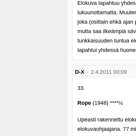
Elokuva tapahtuu yhde
lukuunottamatta. Muuten
joka (osittain ehkä aja
mutta saa ilkeämpiä säv
tunkkaisuuden tuntua elo
tapahtui yhdessä huonees
D-X
2.4.2011 00:09
33.
Rope
(1948) ****½
Upeasti rakennettu eloku
elokuvaohjaajana. 77 min