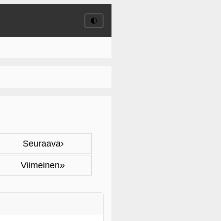
🌓
›
Seuraava
»
Viimeinen