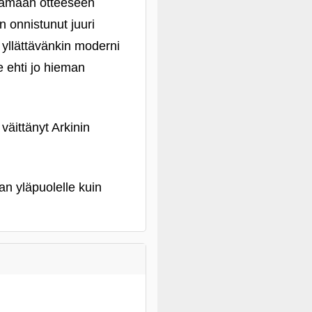
utamaan otteeseen
n onnistunut juuri
 yllättävänkin moderni
 ehti jo hieman
väittänyt Arkinin
n yläpuolelle kuin