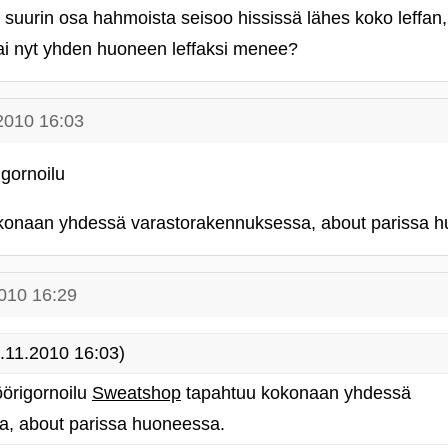
 suurin osa hahmoista seisoo hississä lähes koko leffan, n
ai nyt yhden huoneen leffaksi menee?
2010 16:03
igornoilu
konaan yhdessä varastorakennuksessa, about parissa 
010 16:29
.11.2010 16:03)
öörigornoilu
Sweatshop
tapahtuu kokonaan yhdessä
a, about parissa huoneessa.