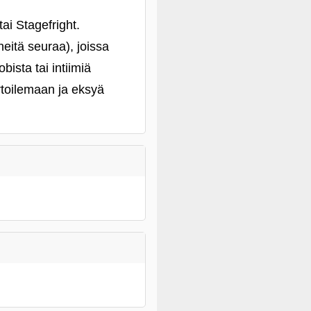
i Stagefright.
heitä seuraa), joissa
bista tai intiimiä
rtoilemaan ja eksyä