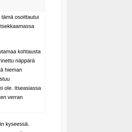
 tämä osoittautui
dä tsekkaamassa
utamaa kohtausta
nnettu näppärä
hkä hieman
stuu
 ole. Itseasiassa
sen verran
ikin kyseessä.