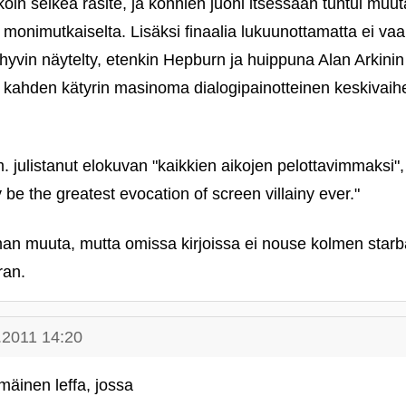
koin selkeä rasite, ja konnien juoni itsessään tuntui mu
 monimutkaiselta. Lisäksi finaalia lukuunottamatta ei vaa
hyvin näytelty, etenkin Hepburn ja huippuna Alan Arkinin
kahden kätyrin masinoma dialogipainotteinen keskivaihe
ulistanut elokuvan "kaikkien aikojen pelottavimmaksi", 
be the greatest evocation of screen villainy ever."
an muuta, mutta omissa kirjoissa ei nouse kolmen starba
ran.
.2011 14:20
mäinen leffa, jossa