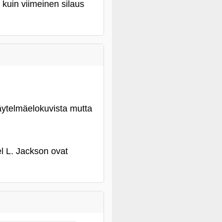
 kuin viimeinen silaus
äytelmäelokuvista mutta
l L. Jackson ovat