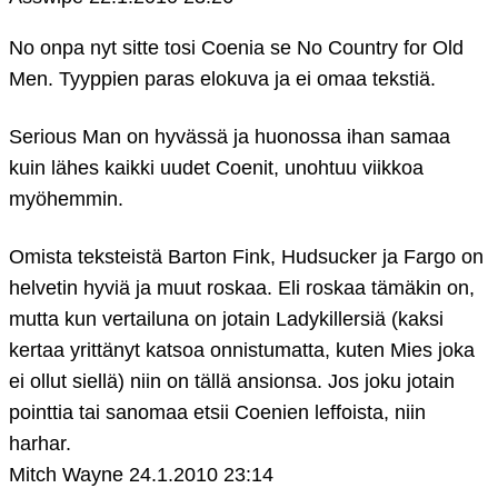
No onpa nyt sitte tosi Coenia se No Country for Old
Men. Tyyppien paras elokuva ja ei omaa tekstiä.
Serious Man on hyvässä ja huonossa ihan samaa
kuin lähes kaikki uudet Coenit, unohtuu viikkoa
myöhemmin.
Omista teksteistä Barton Fink, Hudsucker ja Fargo on
helvetin hyviä ja muut roskaa. Eli roskaa tämäkin on,
mutta kun vertailuna on jotain Ladykillersiä (kaksi
kertaa yrittänyt katsoa onnistumatta, kuten Mies joka
ei ollut siellä) niin on tällä ansionsa. Jos joku jotain
pointtia tai sanomaa etsii Coenien leffoista, niin
harhar.
Mitch Wayne
24.1.2010 23:14