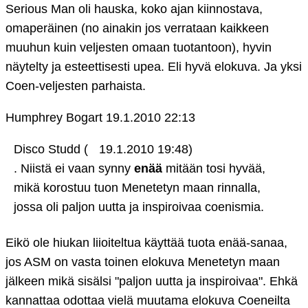
Serious Man oli hauska, koko ajan kiinnostava,
omaperäinen (no ainakin jos verrataan kaikkeen
muuhun kuin veljesten omaan tuotantoon), hyvin
näytelty ja esteettisesti upea. Eli hyvä elokuva. Ja yksi
Coen-veljesten parhaista.
Humphrey Bogart
19.1.2010 22:13
Disco Studd (
19.1.2010 19:48)
. Niistä ei vaan synny
enää
mitään tosi hyvää,
mikä korostuu tuon Menetetyn maan rinnalla,
jossa oli paljon uutta ja inspiroivaa coenismia.
Eikö ole hiukan liioiteltua käyttää tuota enää-sanaa,
jos ASM on vasta toinen elokuva Menetetyn maan
jälkeen mikä sisälsi "paljon uutta ja inspiroivaa". Ehkä
kannattaa odottaa vielä muutama elokuva Coeneilta