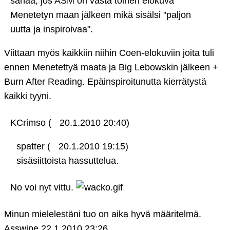
sanaa, jos ASM on vasta toinen elokuva
Menetetyn maan jälkeen mikä sisälsi "paljon
uutta ja inspiroivaa".
Viittaan myös kaikkiin niihin Coen-elokuviin joita tuli
ennen Menetettyä maata ja Big Lebowskin jälkeen +
Burn After Reading. Epäinspiroitunutta kierrätystä
kaikki tyyni.
KCrimso (
20.1.2010 20:40)
spatter (
20.1.2010 19:15)
sisäsiittoista hassuttelua.
No voi nyt vittu.
Minun mielelestäni tuo on aika hyvä määritelmä.
Asswipe
22.1.2010 23:26