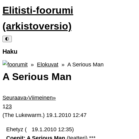
Elitisti-foorumi
(arkistoversio)
🌓
Haku
»
Elokuvat
» A Serious Man
A Serious Man
Seuraava
›
Viimeinen
»
1
2
3
(The Lukewarm.)
19.1.2010 12:47
Ehetyz (
19.1.2010 12:35)
Coenit: A Serious Man
(teatteri) ***