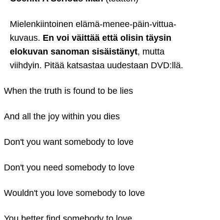
Mielenkiintoinen elämä-menee-päin-vittua-
kuvaus.
En voi väittää että olisin täysin
elokuvan sanoman sisäistänyt
, mutta
viihdyin. Pitää katsastaa uudestaan DVD:llä.
When the truth is found to be lies
And all the joy within you dies
Don't you want somebody to love
Don't you need somebody to love
Wouldn't you love somebody to love
You better find somebody to love