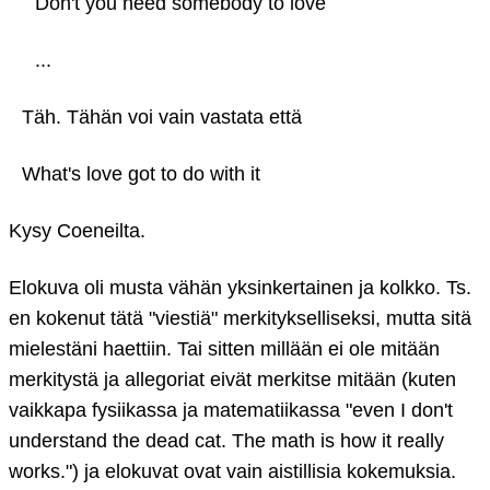
Don't you need somebody to love
...
Täh. Tähän voi vain vastata että
What's love got to do with it
Kysy Coeneilta.
Elokuva oli musta vähän yksinkertainen ja kolkko. Ts.
en kokenut tätä "viestiä" merkitykselliseksi, mutta sitä
mielestäni haettiin. Tai sitten millään ei ole mitään
merkitystä ja allegoriat eivät merkitse mitään (kuten
vaikkapa fysiikassa ja matematiikassa "even I don't
understand the dead cat. The math is how it really
works.") ja elokuvat ovat vain aistillisia kokemuksia.