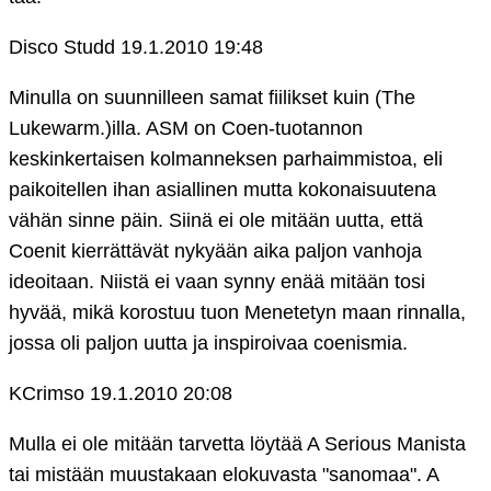
Disco Studd
19.1.2010 19:48
Minulla on suunnilleen samat fiilikset kuin (The
Lukewarm.)illa. ASM on Coen-tuotannon
keskinkertaisen kolmanneksen parhaimmistoa, eli
paikoitellen ihan asiallinen mutta kokonaisuutena
vähän sinne päin. Siinä ei ole mitään uutta, että
Coenit kierrättävät nykyään aika paljon vanhoja
ideoitaan. Niistä ei vaan synny enää mitään tosi
hyvää, mikä korostuu tuon Menetetyn maan rinnalla,
jossa oli paljon uutta ja inspiroivaa coenismia.
KCrimso
19.1.2010 20:08
Mulla ei ole mitään tarvetta löytää A Serious Manista
tai mistään muustakaan elokuvasta "sanomaa". A