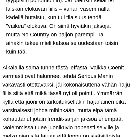
tyyppisiin pohdintoihin). Jäi jotenkin sellainen
laiskan elokuvan fiilis – vähän vasemmalla
kädellä hutaistu, kun tuli tilaisuus tehdä
"vaikea" elokuva. On siinä hyviäkin jaksoja,
mutta No Country on paljon parempi. Tai
ainakin tekee mieli katsoa se uudestaan toisin
kuin tää.
Aikalailla sama tunne tästä leffasta. Vaikka Coenit
varmasti ovat halunneet tehdä Serious Manin
vakavasti otettavaksi, jäi kokonaisuttena vähän halju
fiilis siitä että mikä tässä nyt oli pointti. Ymmärrän
kyllä että juoni on tarkoituksellakin hajanainen eikä
varsinaisesti johda mihinkään, mutta eipä tämä
kohauttanut jotain frendit-sarjan jaksoa enempää.
Molemmissa tulee juonikuvio nopeasti selville ja
melko pian sitä tajuaa että loppu on sisäsiittoista