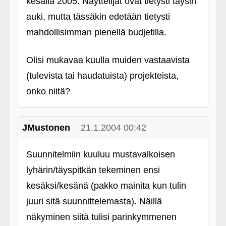
kesällä 2005. Näyttelijät ovat tietysti täysin
auki, mutta tässäkin edetään tietysti
mahdollisimman pienellä budjetilla.
Olisi mukavaa kuulla muiden vastaavista
(tulevista tai haudatuista) projekteista,
onko niitä?
JMustonen
21.1.2004 00:42
Suunnitelmiin kuuluu mustavalkoisen
lyhärin/täyspitkän tekeminen ensi
kesäksi/kesänä (pakko mainita kun tulin
juuri sitä suunnittelemasta). Näillä
näkyminen siitä tulisi parinkymmenen