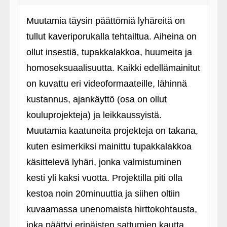
Muutamia täysin päättömiä lyhäreitä on
tullut kaveriporukalla tehtailtua. Aiheina on
ollut insestiä, tupakkalakkoa, huumeita ja
homoseksuaalisuutta. Kaikki edellämainitut
on kuvattu eri videoformaateille, lähinnä
kustannus, ajankäyttö (osa on ollut
kouluprojekteja) ja leikkaussyistä.
Muutamia kaatuneita projekteja on takana,
kuten esimerkiksi mainittu tupakkalakkoa
käsittelevä lyhäri, jonka valmistuminen
kesti yli kaksi vuotta. Projektilla piti olla
kestoa noin 20minuuttia ja siihen oltiin
kuvaamassa unenomaista hirttokohtausta,
joka päättyi erinäisten sattumien kautta