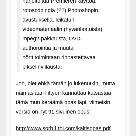
harjoiteltua Premieren käyttöä,
rotoscopingia (??) Photoshopin
avustuksella, leikatun
videomateriaalin (hyvänlaatuista)
mpeg2-pakkausta, DVD-
authorointia ja muuta
nörttitoimintaan rinnastettavaa
pikselinviilausta.
Joo, olet ehkä tämän jo lukenutkin, mutta
näin asiaan liittyen kannattaa katsastaa
tämä mun keräämä opas läpi, viimeisin
versio on nyt 91 sivuinen opus:
http://www.sorb-i-tol.com/kaitisopas.pdf