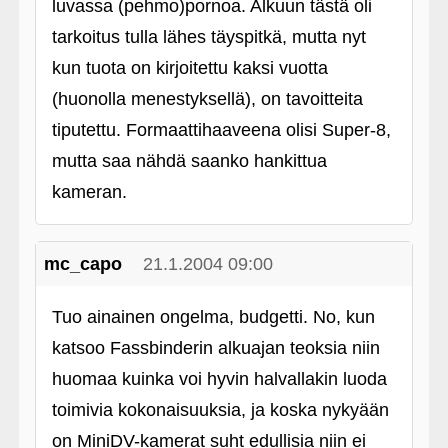
luvassa (pehmo)pornoa. Alkuun tästä oli
tarkoitus tulla lähes täyspitkä, mutta nyt
kun tuota on kirjoitettu kaksi vuotta
(huonolla menestyksellä), on tavoitteita
tiputettu. Formaattihaaveena olisi Super-8,
mutta saa nähdä saanko hankittua
kameran.
mc_capo
21.1.2004 09:00
Tuo ainainen ongelma, budgetti. No, kun
katsoo Fassbinderin alkuajan teoksia niin
huomaa kuinka voi hyvin halvallakin luoda
toimivia kokonaisuuksia, ja koska nykyään
on MiniDV-kamerat suht edullisia niin ei