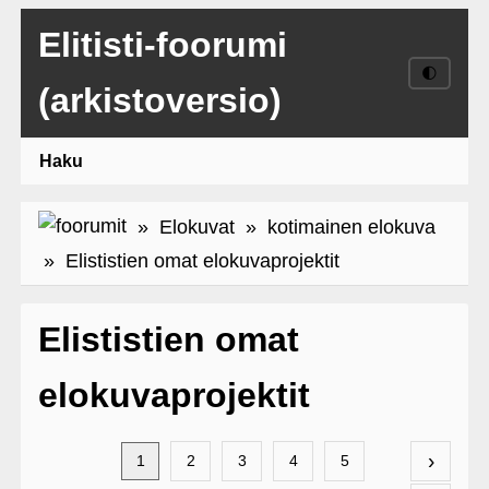
Elitisti-foorumi
🌓
(arkistoversio)
Haku
»
Elokuvat
»
kotimainen elokuva
» Elististien omat elokuvaprojektit
Elististien omat
elokuvaprojektit
›
1
2
3
4
5