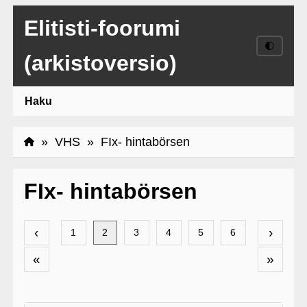
Elitisti-foorumi
🌓
(arkistoversio)
Haku
»
VHS
» FIx- hintabörsen
FIx- hintabörsen
‹
›
1
2
3
4
5
6
«
»