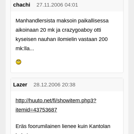
chachi
27.11.2006 04:01
Manhandlersista maksoin paikallisessa
aikoinaan 20 mk ja crazygoaboy otti
kyseisen nauhan ilomielin vastaan 200
mk:lla...
Lazer
28.12.2006 20:38
http://huuto.net/fi/showitem.php3?
itemid=43753687
Eräs foorumilainen lienee kuin Kantolan