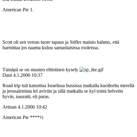
American Pie 1.
Scott oli sen verran tuore tapaus ja Stifler mainio hahmo, että
harmittaa jos naama kuluu samanlaisissa rooleissa.
Tämäpä se on muuten elitistinen kysely
Dani
4.1.2006 10:37
Road trip tuli katsottua Israelissa bussissa matkalla kuolleelta mereltä
ja jerusalemista tel aviviin ja sillä matkalla se kyl toimi helvetin
hyvin, nauratti, eli paras.
Artisan
4.1.2006 10:42
American Pie ****½