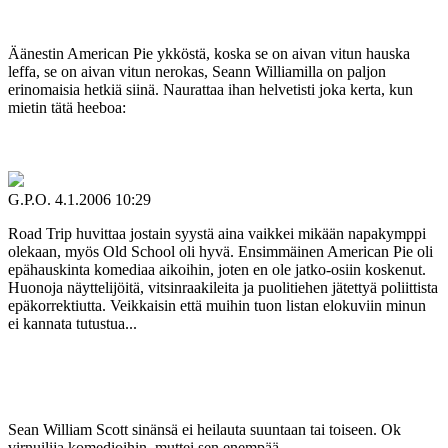
Äänestin American Pie ykköstä, koska se on aivan vitun hauska
leffa, se on aivan vitun nerokas, Seann Williamilla on paljon
erinomaisia hetkiä siinä. Naurattaa ihan helvetisti joka kerta, kun
mietin tätä heeboa:
G.P.O.
4.1.2006 10:29
Road Trip huvittaa jostain syystä aina vaikkei mikään napakymppi
olekaan, myös Old School oli hyvä. Ensimmäinen American Pie oli
epähauskinta komediaa aikoihin, joten en ole jatko-osiin koskenut.
Huonoja näyttelijöitä, vitsinraakileita ja puolitiehen jätettyä poliittista
epäkorrektiutta. Veikkaisin että muihin tuon listan elokuviin minun
ei kannata tutustua...
Sean William Scott sinänsä ei heilauta suuntaan tai toiseen. Ok
virnuilija komedioihin, muttei sen enempää.