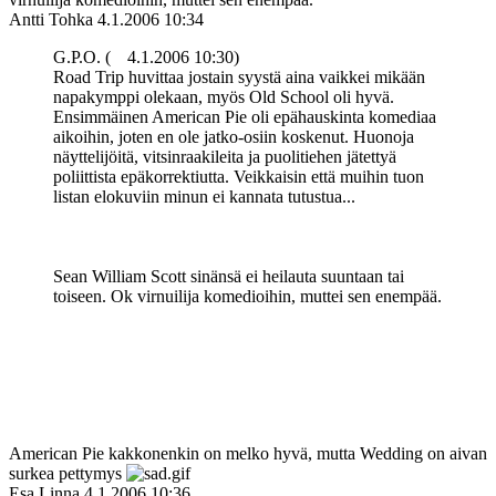
Antti Tohka
4.1.2006 10:34
G.P.O. (
4.1.2006 10:30)
Road Trip huvittaa jostain syystä aina vaikkei mikään
napakymppi olekaan, myös Old School oli hyvä.
Ensimmäinen American Pie oli epähauskinta komediaa
aikoihin, joten en ole jatko-osiin koskenut. Huonoja
näyttelijöitä, vitsinraakileita ja puolitiehen jätettyä
poliittista epäkorrektiutta. Veikkaisin että muihin tuon
listan elokuviin minun ei kannata tutustua...
Sean William Scott sinänsä ei heilauta suuntaan tai
toiseen. Ok virnuilija komedioihin, muttei sen enempää.
American Pie kakkonenkin on melko hyvä, mutta Wedding on aivan
surkea pettymys
Esa Linna
4.1.2006 10:36