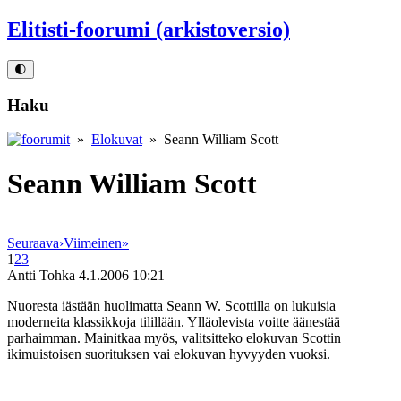
Elitisti-foorumi (arkistoversio)
🌓
Haku
»
Elokuvat
» Seann William Scott
Seann William Scott
Seuraava
›
Viimeinen
»
1
2
3
Antti Tohka
4.1.2006 10:21
Nuoresta iästään huolimatta Seann W. Scottilla on lukuisia
moderneita klassikkoja tilillään. Ylläolevista voitte äänestää
parhaimman. Mainitkaa myös, valitsitteko elokuvan Scottin
ikimuistoisen suorituksen vai elokuvan hyvyyden vuoksi.