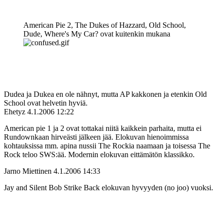
American Pie 2, The Dukes of Hazzard, Old School,
Dude, Where's My Car? ovat kuitenkin mukana
Dudea ja Dukea en ole nähnyt, mutta AP kakkonen ja etenkin Old
School ovat helvetin hyviä.
Ehetyz
4.1.2006 12:22
American pie 1 ja 2 ovat tottakai niitä kaikkein parhaita, mutta ei
Rundownkaan hirveästi jälkeen jää. Elokuvan hienoimmissa
kohtauksissa mm. apina nussii The Rockia naamaan ja toisessa The
Rock teloo SWS:ää. Modernin elokuvan eittämätön klassikko.
Jarno Miettinen
4.1.2006 14:33
Jay and Silent Bob Strike Back elokuvan hyvyyden (no joo) vuoksi.